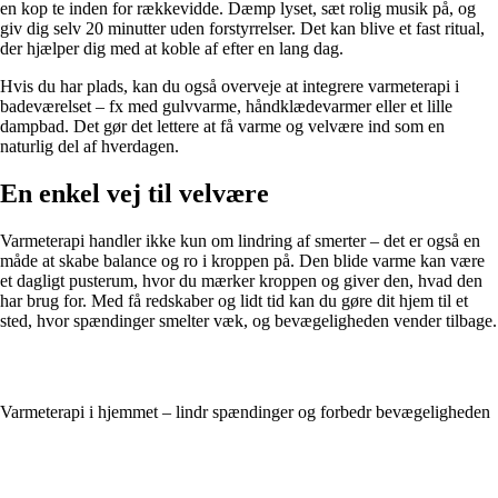
en kop te inden for rækkevidde. Dæmp lyset, sæt rolig musik på, og
giv dig selv 20 minutter uden forstyrrelser. Det kan blive et fast ritual,
der hjælper dig med at koble af efter en lang dag.
Hvis du har plads, kan du også overveje at integrere varmeterapi i
badeværelset – fx med gulvvarme, håndklædevarmer eller et lille
dampbad. Det gør det lettere at få varme og velvære ind som en
naturlig del af hverdagen.
En enkel vej til velvære
Varmeterapi handler ikke kun om lindring af smerter – det er også en
måde at skabe balance og ro i kroppen på. Den blide varme kan være
et dagligt pusterum, hvor du mærker kroppen og giver den, hvad den
har brug for. Med få redskaber og lidt tid kan du gøre dit hjem til et
sted, hvor spændinger smelter væk, og bevægeligheden vender tilbage.
Varmeterapi i hjemmet – lindr spændinger og forbedr bevægeligheden