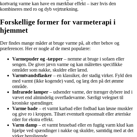
kortvarig varme kan have en mærkbar effekt – især hvis den
kombineres med ro og dyb vejrtrækning.
Forskellige former for varmeterapi i
hjemmet
Der findes mange måder at bruge varme på, alt efter behov og
præferencer. Her er nogle af de mest populære:
Varmepuder og -tæpper
– nemme at bruge i sofaen eller
sengen. De giver jævn varme og kan målrettes specifikke
områder som nakke, skuldre eller lænd.
Varmtvandsflasker
– en klassiker, der stadig virker. Fyld den
med varmt (ikke kogende) vand, og læg den på det ømme
område.
Infrarøde lamper
– udsender varme, der trænger dybere ind i
vævet end almindelig overfladevarme. Særligt velegnet til
kroniske spændinger.
Varme bade
– et varmt karbad eller fodbad kan løsne muskler
og give ro i kroppen. Tilsæt eventuelt epsomsalt eller æteriske
olier for ekstra effekt.
Varm damp
– et varmt brusebad eller en fugtig varm klud kan
hjælpe ved spændinger i nakke og skuldre, samtidig med at det
virker beroligende.