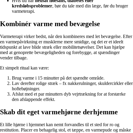
Hvis du har
nedsat følesans, diabetes eller
kredsløbsproblemer
, bør du tale med din læge, før du bruger
varmeterapi.
Kombinér varme med bevægelse
Varmeterapi virker bedst, når den kombineres med let bevægelse. Efter
en varmepåvirkning er musklerne mere smidige, og det er et ideelt
tidspunkt at lave blide stræk eller mobilitetsøvelser. Det kan hjælpe
med at genoprette bevægeligheden og forebygge, at spændinger
vender tilbage.
Et simpelt ritual kan være:
Brug varme i 15 minutter på det spændte område.
Lav derefter rolige stræk – fx nakkerulninger, skuldercirkler eller
hoftebøjninger.
Afslut med et par minutters dyb vejrtrækning for at forstærke
den afslappende effekt.
Skab dit eget varmehjørne derhjemme
Et lille hjørne i hjemmet kan nemt forvandles til et sted for ro og
restitution. Placer en behagelig stol, et tæppe, en varmepude og måske