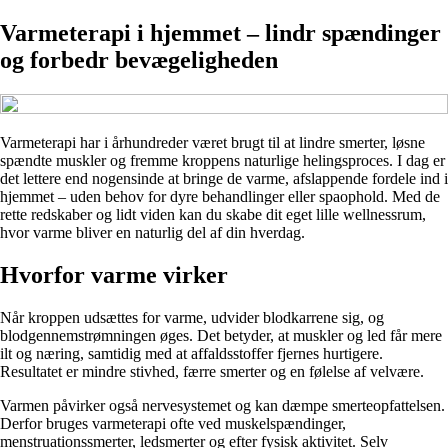
Varmeterapi i hjemmet – lindr spændinger
og forbedr bevægeligheden
Varmeterapi har i århundreder været brugt til at lindre smerter, løsne
spændte muskler og fremme kroppens naturlige helingsproces. I dag er
det lettere end nogensinde at bringe de varme, afslappende fordele ind i
hjemmet – uden behov for dyre behandlinger eller spaophold. Med de
rette redskaber og lidt viden kan du skabe dit eget lille wellnessrum,
hvor varme bliver en naturlig del af din hverdag.
Hvorfor varme virker
Når kroppen udsættes for varme, udvider blodkarrene sig, og
blodgennemstrømningen øges. Det betyder, at muskler og led får mere
ilt og næring, samtidig med at affaldsstoffer fjernes hurtigere.
Resultatet er mindre stivhed, færre smerter og en følelse af velvære.
Varmen påvirker også nervesystemet og kan dæmpe smerteopfattelsen.
Derfor bruges varmeterapi ofte ved muskelspændinger,
menstruationssmerter, ledsmerter og efter fysisk aktivitet. Selv