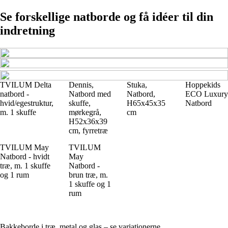
Se forskellige natborde og få idéer til din
indretning
TVILUM Delta
Dennis,
Stuka,
Hoppekids
natbord -
Natbord med
Natbord,
ECO Luxury
hvid/egestruktur,
skuffe,
H65x45x35
Natbord
m. 1 skuffe
mørkegrå,
cm
H52x36x39
cm, fyrretræ
TVILUM May
TVILUM
Natbord - hvidt
May
træ, m. 1 skuffe
Natbord -
og 1 rum
brun træ, m.
1 skuffe og 1
rum
Bakkeborde i træ, metal og glas – se variationerne