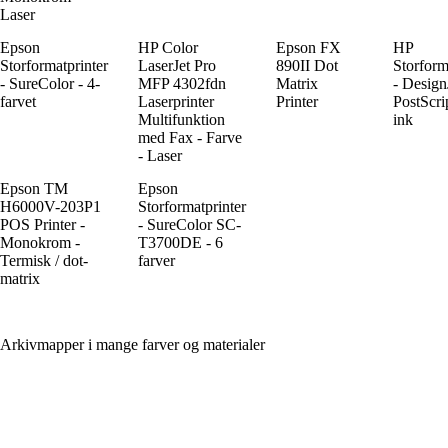
Laser
Epson
HP Color
Epson FX
HP
Storformatprinter
LaserJet Pro
890II Dot
Storform
- SureColor - 4-
MFP 4302fdn
Matrix
- Design
farvet
Laserprinter
Printer
PostScrip
Multifunktion
ink
med Fax - Farve
- Laser
Epson TM
Epson
H6000V-203P1
Storformatprinter
POS Printer -
- SureColor SC-
Monokrom -
T3700DE - 6
Termisk / dot-
farver
matrix
Arkivmapper i mange farver og materialer