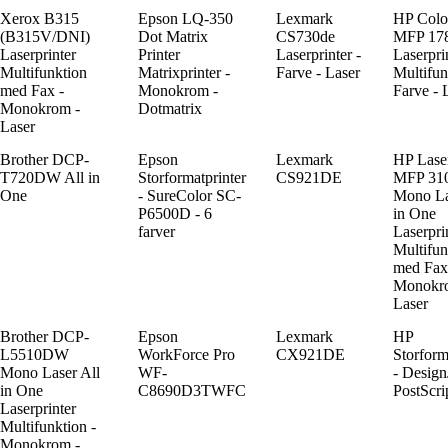
Xerox B315
Epson LQ-350
Lexmark
HP Colo
(B315V/DNI)
Dot Matrix
CS730de
MFP 17
Laserprinter
Printer
Laserprinter -
Laserpri
Multifunktion
Matrixprinter -
Farve - Laser
Multifun
med Fax -
Monokrom -
Farve - 
Monokrom -
Dotmatrix
Laser
Brother DCP-
Epson
Lexmark
HP Laser
T720DW All in
Storformatprinter
CS921DE
MFP 31
One
- SureColor SC-
Mono La
P6500D - 6
in One
farver
Laserpri
Multifun
med Fax
Monokr
Laser
Brother DCP-
Epson
Lexmark
HP
L5510DW
WorkForce Pro
CX921DE
Storform
Mono Laser All
WF-
- Design
in One
C8690D3TWFC
PostScri
Laserprinter
Multifunktion -
Monokrom -