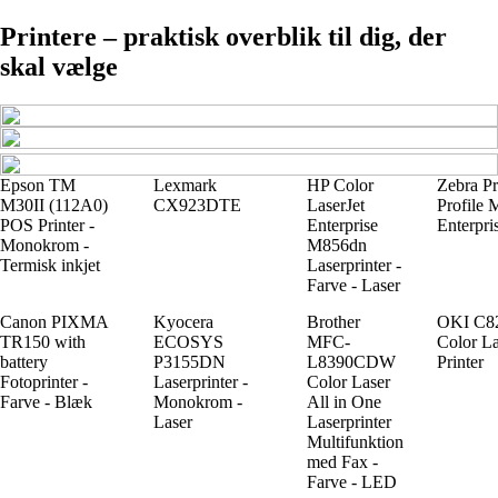
Printere – praktisk overblik til dig, der
skal vælge
Epson TM
Lexmark
HP Color
Zebra Pr
M30II (112A0)
CX923DTE
LaserJet
Profile 
POS Printer -
Enterprise
Enterpri
Monokrom -
M856dn
Termisk inkjet
Laserprinter -
Farve - Laser
Canon PIXMA
Kyocera
Brother
OKI C8
TR150 with
ECOSYS
MFC-
Color La
battery
P3155DN
L8390CDW
Printer
Fotoprinter -
Laserprinter -
Color Laser
Farve - Blæk
Monokrom -
All in One
Laser
Laserprinter
Multifunktion
med Fax -
Farve - LED