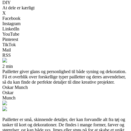
DIY
At dele er kærligt
X
Facebook
Instagram
LinkedIn
YouTube
Pinterest
TikTok
Mail
RSS
2 min
Pailletter giver glans og personlighed til både syning og dekoration.
Få et overblik over forskellige typer pailletter og deres anvendelser,
så du kan finde de perfekte detaljer til dine kreative projekter.
Oskar Munch
Oskar
Munch
Pailletter er små, skinnende detaljer, der kan forvandle alt fra tøj og
tasker til kort og dekorationer. De findes i mange former, farver og
størrelser, og kan både sys, limes eller strøs på for at skabe et unikt