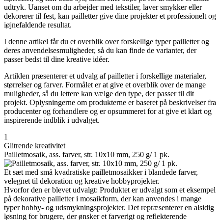
udtryk. Uanset om du arbejder med tekstiler, laver smykker eller
dekorerer til fest, kan pailletter give dine projekter et professionelt og
iøjnefaldende resultat.
I denne artikel får du et overblik over forskellige typer pailletter og
deres anvendelsesmuligheder, så du kan finde de varianter, der
passer bedst til dine kreative idéer.
Artiklen præsenterer et udvalg af pailletter i forskellige materialer,
størrelser og farver. Formålet er at give et overblik over de mange
muligheder, så du lettere kan vælge den type, der passer til dit
projekt. Oplysningerne om produkterne er baseret på beskrivelser fra
producenter og forhandlere og er opsummeret for at give et klart og
inspirerende indblik i udvalget.
1
Glitrende kreativitet
Pailletmosaik, ass. farver, str. 10x10 mm, 250 g/ 1 pk.
Et sæt med små kvadratiske pailletmosaikker i blandede farver,
velegnet til dekoration og kreative hobbyprojekter.
Hvorfor den er blevet udvalgt: Produktet er udvalgt som et eksempel
på dekorative pailletter i mosaikform, der kan anvendes i mange
typer hobby- og udsmykningsprojekter. Det repræsenterer en alsidig
løsning for brugere, der ønsker et farverigt og reflekterende