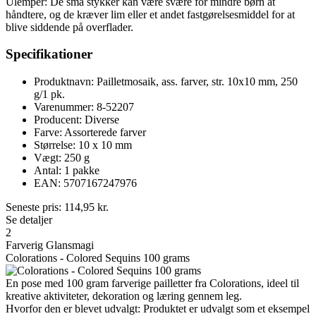
Ulemper: De små stykker kan være svære for mindre børn at
håndtere, og de kræver lim eller et andet fastgørelsesmiddel for at
blive siddende på overflader.
Specifikationer
Produktnavn: Pailletmosaik, ass. farver, str. 10x10 mm, 250
g/1 pk.
Varenummer: 8-52207
Producent: Diverse
Farve: Assorterede farver
Størrelse: 10 x 10 mm
Vægt: 250 g
Antal: 1 pakke
EAN: 5707167247976
Seneste pris:
114,95
kr.
Se detaljer
2
Farverig Glansmagi
Colorations - Colored Sequins 100 grams
En pose med 100 gram farverige pailletter fra Colorations, ideel til
kreative aktiviteter, dekoration og læring gennem leg.
Hvorfor den er blevet udvalgt: Produktet er udvalgt som et eksempel