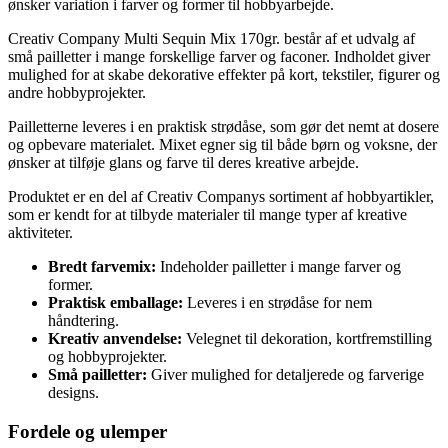
ønsker variation i farver og former til hobbyarbejde.
Creativ Company Multi Sequin Mix 170gr. består af et udvalg af
små pailletter i mange forskellige farver og faconer. Indholdet giver
mulighed for at skabe dekorative effekter på kort, tekstiler, figurer og
andre hobbyprojekter.
Pailletterne leveres i en praktisk strødåse, som gør det nemt at dosere
og opbevare materialet. Mixet egner sig til både børn og voksne, der
ønsker at tilføje glans og farve til deres kreative arbejde.
Produktet er en del af Creativ Companys sortiment af hobbyartikler,
som er kendt for at tilbyde materialer til mange typer af kreative
aktiviteter.
Bredt farvemix:
Indeholder pailletter i mange farver og
former.
Praktisk emballage:
Leveres i en strødåse for nem
håndtering.
Kreativ anvendelse:
Velegnet til dekoration, kortfremstilling
og hobbyprojekter.
Små pailletter:
Giver mulighed for detaljerede og farverige
designs.
Fordele og ulemper