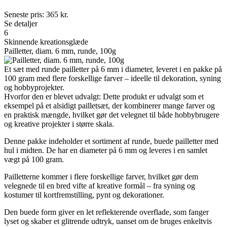
Seneste pris:
365
kr.
Se detaljer
6
Skinnende kreationsglæde
Pailletter, diam. 6 mm, runde, 100g
Et sæt med runde pailletter på 6 mm i diameter, leveret i en pakke på
100 gram med flere forskellige farver – ideelle til dekoration, syning
og hobbyprojekter.
Hvorfor den er blevet udvalgt: Dette produkt er udvalgt som et
eksempel på et alsidigt pailletsæt, der kombinerer mange farver og
en praktisk mængde, hvilket gør det velegnet til både hobbybrugere
og kreative projekter i større skala.
Denne pakke indeholder et sortiment af runde, buede pailletter med
hul i midten. De har en diameter på 6 mm og leveres i en samlet
vægt på 100 gram.
Pailletterne kommer i flere forskellige farver, hvilket gør dem
velegnede til en bred vifte af kreative formål – fra syning og
kostumer til kortfremstilling, pynt og dekorationer.
Den buede form giver en let reflekterende overflade, som fanger
lyset og skaber et glitrende udtryk, uanset om de bruges enkeltvis