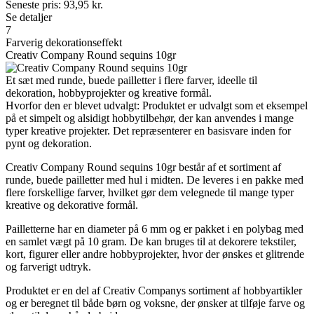
Seneste pris:
93,95
kr.
Se detaljer
7
Farverig dekorationseffekt
Creativ Company Round sequins 10gr
Et sæt med runde, buede pailletter i flere farver, ideelle til
dekoration, hobbyprojekter og kreative formål.
Hvorfor den er blevet udvalgt: Produktet er udvalgt som et eksempel
på et simpelt og alsidigt hobbytilbehør, der kan anvendes i mange
typer kreative projekter. Det repræsenterer en basisvare inden for
pynt og dekoration.
Creativ Company Round sequins 10gr består af et sortiment af
runde, buede pailletter med hul i midten. De leveres i en pakke med
flere forskellige farver, hvilket gør dem velegnede til mange typer
kreative og dekorative formål.
Pailletterne har en diameter på 6 mm og er pakket i en polybag med
en samlet vægt på 10 gram. De kan bruges til at dekorere tekstiler,
kort, figurer eller andre hobbyprojekter, hvor der ønskes et glitrende
og farverigt udtryk.
Produktet er en del af Creativ Companys sortiment af hobbyartikler
og er beregnet til både børn og voksne, der ønsker at tilføje farve og