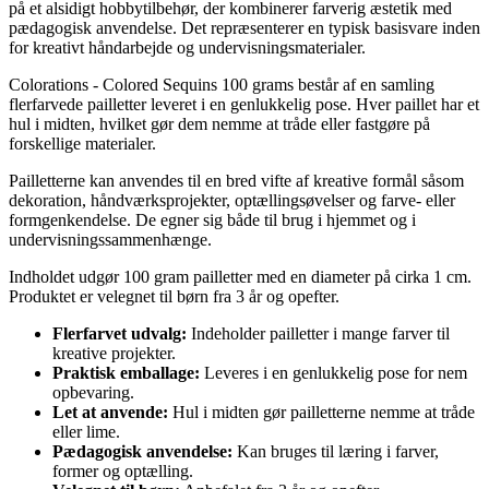
på et alsidigt hobbytilbehør, der kombinerer farverig æstetik med
pædagogisk anvendelse. Det repræsenterer en typisk basisvare inden
for kreativt håndarbejde og undervisningsmaterialer.
Colorations - Colored Sequins 100 grams består af en samling
flerfarvede pailletter leveret i en genlukkelig pose. Hver paillet har et
hul i midten, hvilket gør dem nemme at tråde eller fastgøre på
forskellige materialer.
Pailletterne kan anvendes til en bred vifte af kreative formål såsom
dekoration, håndværksprojekter, optællingsøvelser og farve- eller
formgenkendelse. De egner sig både til brug i hjemmet og i
undervisningssammenhænge.
Indholdet udgør 100 gram pailletter med en diameter på cirka 1 cm.
Produktet er velegnet til børn fra 3 år og opefter.
Flerfarvet udvalg:
Indeholder pailletter i mange farver til
kreative projekter.
Praktisk emballage:
Leveres i en genlukkelig pose for nem
opbevaring.
Let at anvende:
Hul i midten gør pailletterne nemme at tråde
eller lime.
Pædagogisk anvendelse:
Kan bruges til læring i farver,
former og optælling.