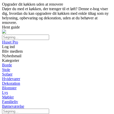
Opgrader dit køkken uden at renovere
Døjer du med et køkken, der trænger til et løft? Denne e-bog viser
dig, hvordan du kan opgradere dit køkken med enkle tiltag som ny
belysning, opbevaring og dekoration, uden at du behøver at
renovere.
Hent guide
Huset Pro
Log ind
Bliv medlem
Nyhedsmail
Kategorier
Borde
Stole
Sofaer
Hvidevarer
Dekoration
Blomster
Lys
Møbler
Familieliv
Børneværelse