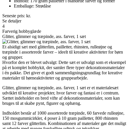
Indhold: 170 gram pailletter i blandede farver og former
Emballage: Strødåse
Seneste pris:
kr.
Se detaljer
4
Farverig hobbyglæde
Glitter, glimmer og træpinde, ass. farver, 1 sæt
Et alsidigt sæt med glitterlim, pailletter, rhinsten, rulleøjne og
træpinde i assorterede farver – ideelt til kreative aktiviteter for børn
og grupper.
Hvorfor den er blevet udvalgt: Dette sæt er udvalgt som et eksempel
på et komplet hobbykit, der samler flere typer dekorationsmaterialer
i én pakke. Det giver et godt sammenligningsgrundlag for kreative
materialer til børneaktiviteter og gruppearbejde.
Glitter, glimmer og træpinde, ass. farver, 1 sæt er et materialesæt
udviklet til kreative projekter, hvor farver og fantasi er i centrum.
Sættet indeholder en bred vifte af dekorationsmaterialer, som kan
bruges til at skabe pynt, figurer og ophæng.
Indholdet består af 1000 assorterede træpinde, 60 farvede rulleøjne,
150 mosgummicirkler, 4 poser à 10 gram pailletter, 800 rhinsten
samt 12 farver glitterlim. Kombinationen af materialer gør det muligt
at arbejde med mange forskellige udtryk og teknikker.