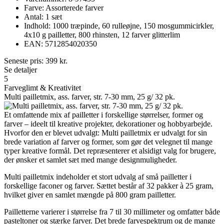
Farve: Assorterede farver
Antal: 1 sæt
Indhold: 1000 træpinde, 60 rulleøjne, 150 mosgummicirkler,
4x10 g pailletter, 800 rhinsten, 12 farver glitterlim
EAN: 5712854020350
Seneste pris:
399
kr.
Se detaljer
5
Farveglimt & Kreativitet
Multi pailletmix, ass. farver, str. 7-30 mm, 25 g/ 32 pk.
Et omfattende mix af pailletter i forskellige størrelser, former og
farver – ideelt til kreative projekter, dekorationer og hobbyarbejde.
Hvorfor den er blevet udvalgt: Multi pailletmix er udvalgt for sin
brede variation af farver og former, som gør det velegnet til mange
typer kreative formål. Det repræsenterer et alsidigt valg for brugere,
der ønsker et samlet sæt med mange designmuligheder.
Multi pailletmix indeholder et stort udvalg af små pailletter i
forskellige faconer og farver. Sættet består af 32 pakker à 25 gram,
hvilket giver en samlet mængde på 800 gram pailletter.
Pailletterne varierer i størrelse fra 7 til 30 millimeter og omfatter både
pasteltoner og stærke farver. Det brede farvespektrum og de mange