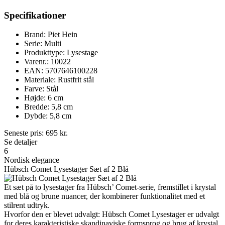
Specifikationer
Brand: Piet Hein
Serie: Multi
Produkttype: Lysestage
Varenr.: 10022
EAN: 5707646100228
Materiale: Rustfrit stål
Farve: Stål
Højde: 6 cm
Bredde: 5,8 cm
Dybde: 5,8 cm
Seneste pris:
695
kr.
Se detaljer
6
Nordisk elegance
Hübsch Comet Lysestager Sæt af 2 Blå
Et sæt på to lysestager fra Hübsch’ Comet-serie, fremstillet i krystal
med blå og brune nuancer, der kombinerer funktionalitet med et
stilrent udtryk.
Hvorfor den er blevet udvalgt: Hübsch Comet Lysestager er udvalgt
for deres karakteristiske skandinaviske formsprog og brug af krystal,