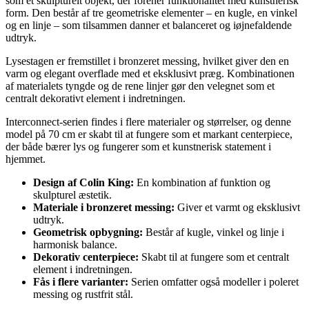
som et skulpturelt objekt, der forener funktionalitet med kunstnerisk
form. Den består af tre geometriske elementer – en kugle, en vinkel
og en linje – som tilsammen danner et balanceret og iøjnefaldende
udtryk.
Lysestagen er fremstillet i bronzeret messing, hvilket giver den en
varm og elegant overflade med et eksklusivt præg. Kombinationen
af materialets tyngde og de rene linjer gør den velegnet som et
centralt dekorativt element i indretningen.
Interconnect-serien findes i flere materialer og størrelser, og denne
model på 70 cm er skabt til at fungere som et markant centerpiece,
der både bærer lys og fungerer som et kunstnerisk statement i
hjemmet.
Design af Colin King:
En kombination af funktion og
skulpturel æstetik.
Materiale i bronzeret messing:
Giver et varmt og eksklusivt
udtryk.
Geometrisk opbygning:
Består af kugle, vinkel og linje i
harmonisk balance.
Dekorativ centerpiece:
Skabt til at fungere som et centralt
element i indretningen.
Fås i flere varianter:
Serien omfatter også modeller i poleret
messing og rustfrit stål.