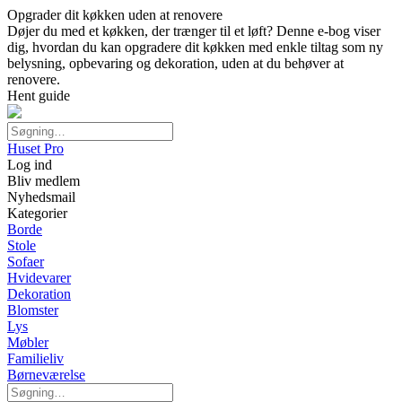
Opgrader dit køkken uden at renovere
Døjer du med et køkken, der trænger til et løft? Denne e-bog viser
dig, hvordan du kan opgradere dit køkken med enkle tiltag som ny
belysning, opbevaring og dekoration, uden at du behøver at
renovere.
Hent guide
Huset Pro
Log ind
Bliv medlem
Nyhedsmail
Kategorier
Borde
Stole
Sofaer
Hvidevarer
Dekoration
Blomster
Lys
Møbler
Familieliv
Børneværelse