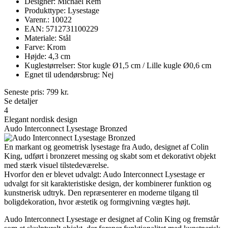
Designer: Michael Rem
Produkttype: Lysestage
Varenr.: 10022
EAN: 5712731100229
Materiale: Stål
Farve: Krom
Højde: 4,3 cm
Kuglestørrelser: Stor kugle Ø1,5 cm / Lille kugle Ø0,6 cm
Egnet til udendørsbrug: Nej
Seneste pris:
799
kr.
Se detaljer
4
Elegant nordisk design
Audo Interconnect Lysestage Bronzed
En markant og geometrisk lysestage fra Audo, designet af Colin
King, udført i bronzeret messing og skabt som et dekorativt objekt
med stærk visuel tilstedeværelse.
Hvorfor den er blevet udvalgt: Audo Interconnect Lysestage er
udvalgt for sit karakteristiske design, der kombinerer funktion og
kunstnerisk udtryk. Den repræsenterer en moderne tilgang til
boligdekoration, hvor æstetik og formgivning vægtes højt.
Audo Interconnect Lysestage er designet af Colin King og fremstår