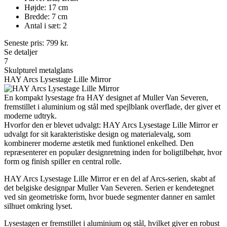
Højde: 17 cm
Bredde: 7 cm
Antal i sæt: 2
Seneste pris:
799
kr.
Se detaljer
7
Skulpturel metalglans
HAY Arcs Lysestage Lille Mirror
En kompakt lysestage fra HAY designet af Muller Van Severen,
fremstillet i aluminium og stål med spejlblank overflade, der giver et
moderne udtryk.
Hvorfor den er blevet udvalgt: HAY Arcs Lysestage Lille Mirror er
udvalgt for sit karakteristiske design og materialevalg, som
kombinerer moderne æstetik med funktionel enkelhed. Den
repræsenterer en populær designretning inden for boligtilbehør, hvor
form og finish spiller en central rolle.
HAY Arcs Lysestage Lille Mirror er en del af Arcs-serien, skabt af
det belgiske designpar Muller Van Severen. Serien er kendetegnet
ved sin geometriske form, hvor buede segmenter danner en samlet
silhuet omkring lyset.
Lysestagen er fremstillet i aluminium og stål, hvilket giver en robust