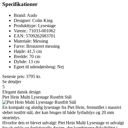
Specifikationer
Brand: Audo
Designer: Colin King
Produkttype: Lysestage
Varenr.: 71033-001062
EAN: 5709262083701
Materiale: Messing
Farve: Bronzeret messing
Højde: 41,5 cm
Bredde: 70 cm
Dybde: 13 cm
Egnet til udendørsbrug: Nej
Seneste pris:
3795
kr.
Se detaljer
5
Elegant dansk design
Piet Hein Multi Lysestage Rustfrit Stål
En kompakt og alsidig lysestage fra Piet Hein, fremstillet i massivt
slebet rustfrit stål, der kan bruges til både fyrfadslys og 20 mm
stearinlys.
Hvorfor den er blevet udvalgt: Piet Hein Multi Lysestage er udvalgt
for sit enkle og funktionelle design, der kombinerer fleksibilitet i