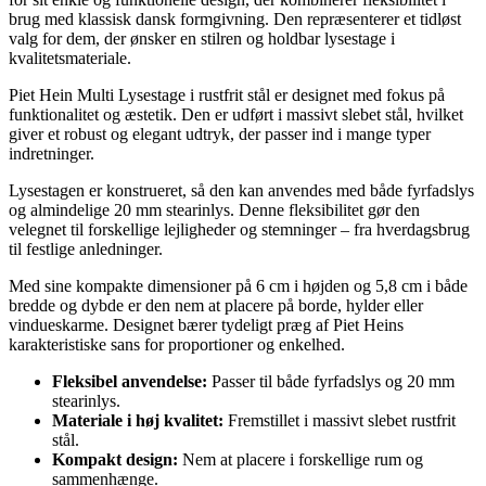
brug med klassisk dansk formgivning. Den repræsenterer et tidløst
valg for dem, der ønsker en stilren og holdbar lysestage i
kvalitetsmateriale.
Piet Hein Multi Lysestage i rustfrit stål er designet med fokus på
funktionalitet og æstetik. Den er udført i massivt slebet stål, hvilket
giver et robust og elegant udtryk, der passer ind i mange typer
indretninger.
Lysestagen er konstrueret, så den kan anvendes med både fyrfadslys
og almindelige 20 mm stearinlys. Denne fleksibilitet gør den
velegnet til forskellige lejligheder og stemninger – fra hverdagsbrug
til festlige anledninger.
Med sine kompakte dimensioner på 6 cm i højden og 5,8 cm i både
bredde og dybde er den nem at placere på borde, hylder eller
vindueskarme. Designet bærer tydeligt præg af Piet Heins
karakteristiske sans for proportioner og enkelhed.
Fleksibel anvendelse:
Passer til både fyrfadslys og 20 mm
stearinlys.
Materiale i høj kvalitet:
Fremstillet i massivt slebet rustfrit
stål.
Kompakt design:
Nem at placere i forskellige rum og
sammenhænge.