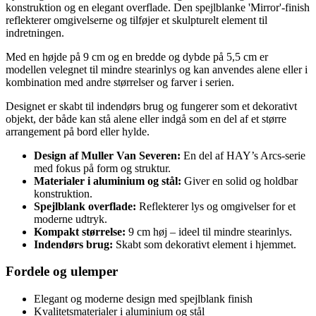
konstruktion og en elegant overflade. Den spejlblanke 'Mirror'-finish
reflekterer omgivelserne og tilføjer et skulpturelt element til
indretningen.
Med en højde på 9 cm og en bredde og dybde på 5,5 cm er
modellen velegnet til mindre stearinlys og kan anvendes alene eller i
kombination med andre størrelser og farver i serien.
Designet er skabt til indendørs brug og fungerer som et dekorativt
objekt, der både kan stå alene eller indgå som en del af et større
arrangement på bord eller hylde.
Design af Muller Van Severen:
En del af HAY’s Arcs-serie
med fokus på form og struktur.
Materialer i aluminium og stål:
Giver en solid og holdbar
konstruktion.
Spejlblank overflade:
Reflekterer lys og omgivelser for et
moderne udtryk.
Kompakt størrelse:
9 cm høj – ideel til mindre stearinlys.
Indendørs brug:
Skabt som dekorativt element i hjemmet.
Fordele og ulemper
Elegant og moderne design med spejlblank finish
Kvalitetsmaterialer i aluminium og stål