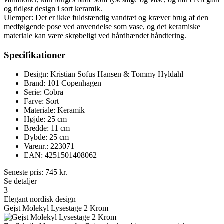
og tidløst design i sort keramik.
Ulemper: Det er ikke fuldstændig vandtæt og kræver brug af den
medfølgende pose ved anvendelse som vase, og det keramiske
materiale kan være skrøbeligt ved hårdhændet håndtering.
Specifikationer
Design: Kristian Sofus Hansen & Tommy Hyldahl
Brand: 101 Copenhagen
Serie: Cobra
Farve: Sort
Materiale: Keramik
Højde: 25 cm
Bredde: 11 cm
Dybde: 25 cm
Varenr.: 223071
EAN: 4251501408062
Seneste pris:
745
kr.
Se detaljer
3
Elegant nordisk design
Gejst Molekyl Lysestage 2 Krom