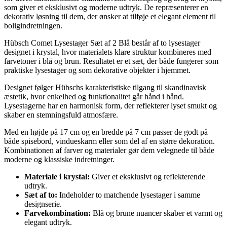
som giver et eksklusivt og moderne udtryk. De repræsenterer en
dekorativ løsning til dem, der ønsker at tilføje et elegant element til
boligindretningen.
Hübsch Comet Lysestager Sæt af 2 Blå består af to lysestager
designet i krystal, hvor materialets klare struktur kombineres med
farvetoner i blå og brun. Resultatet er et sæt, der både fungerer som
praktiske lysestager og som dekorative objekter i hjemmet.
Designet følger Hübschs karakteristiske tilgang til skandinavisk
æstetik, hvor enkelhed og funktionalitet går hånd i hånd.
Lysestagerne har en harmonisk form, der reflekterer lyset smukt og
skaber en stemningsfuld atmosfære.
Med en højde på 17 cm og en bredde på 7 cm passer de godt på
både spisebord, vindueskarm eller som del af en større dekoration.
Kombinationen af farver og materialer gør dem velegnede til både
moderne og klassiske indretninger.
Materiale i krystal:
Giver et eksklusivt og reflekterende
udtryk.
Sæt af to:
Indeholder to matchende lysestager i samme
designserie.
Farvekombination:
Blå og brune nuancer skaber et varmt og
elegant udtryk.