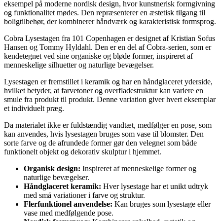
eksempel på moderne nordisk design, hvor kunstnerisk formgivning
og funktionalitet mødes. Den repræsenterer en æstetisk tilgang til
boligtilbehør, der kombinerer håndværk og karakteristisk formsprog.
Cobra Lysestagen fra 101 Copenhagen er designet af Kristian Sofus
Hansen og Tommy Hyldahl. Den er en del af Cobra-serien, som er
kendetegnet ved sine organiske og bløde former, inspireret af
menneskelige silhuetter og naturlige bevægelser.
Lysestagen er fremstillet i keramik og har en håndglaceret yderside,
hvilket betyder, at farvetoner og overfladestruktur kan variere en
smule fra produkt til produkt. Denne variation giver hvert eksemplar
et individuelt præg.
Da materialet ikke er fuldstændig vandtæt, medfølger en pose, som
kan anvendes, hvis lysestagen bruges som vase til blomster. Den
sorte farve og de afrundede former gør den velegnet som både
funktionelt objekt og dekorativ skulptur i hjemmet.
Organisk design:
Inspireret af menneskelige former og
naturlige bevægelser.
Håndglaceret keramik:
Hver lysestage har et unikt udtryk
med små variationer i farve og struktur.
Flerfunktionel anvendelse:
Kan bruges som lysestage eller
vase med medfølgende pose.