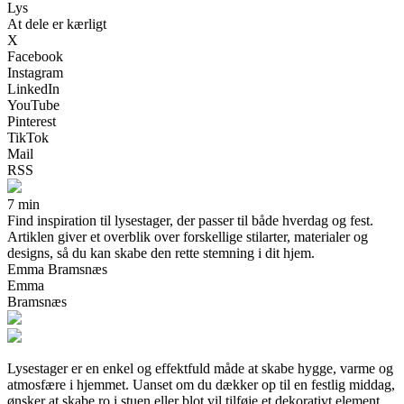
Lys
At dele er kærligt
X
Facebook
Instagram
LinkedIn
YouTube
Pinterest
TikTok
Mail
RSS
7 min
Find inspiration til lysestager, der passer til både hverdag og fest.
Artiklen giver et overblik over forskellige stilarter, materialer og
designs, så du kan skabe den rette stemning i dit hjem.
Emma Bramsnæs
Emma
Bramsnæs
Lysestager er en enkel og effektfuld måde at skabe hygge, varme og
atmosfære i hjemmet. Uanset om du dækker op til en festlig middag,
ønsker at skabe ro i stuen eller blot vil tilføje et dekorativt element,