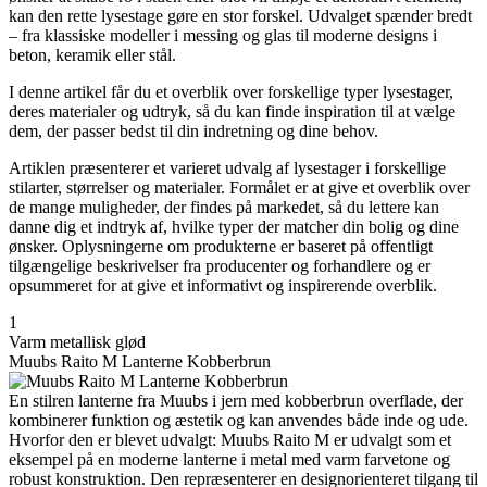
kan den rette lysestage gøre en stor forskel. Udvalget spænder bredt
– fra klassiske modeller i messing og glas til moderne designs i
beton, keramik eller stål.
I denne artikel får du et overblik over forskellige typer lysestager,
deres materialer og udtryk, så du kan finde inspiration til at vælge
dem, der passer bedst til din indretning og dine behov.
Artiklen præsenterer et varieret udvalg af lysestager i forskellige
stilarter, størrelser og materialer. Formålet er at give et overblik over
de mange muligheder, der findes på markedet, så du lettere kan
danne dig et indtryk af, hvilke typer der matcher din bolig og dine
ønsker. Oplysningerne om produkterne er baseret på offentligt
tilgængelige beskrivelser fra producenter og forhandlere og er
opsummeret for at give et informativt og inspirerende overblik.
1
Varm metallisk glød
Muubs Raito M Lanterne Kobberbrun
En stilren lanterne fra Muubs i jern med kobberbrun overflade, der
kombinerer funktion og æstetik og kan anvendes både inde og ude.
Hvorfor den er blevet udvalgt: Muubs Raito M er udvalgt som et
eksempel på en moderne lanterne i metal med varm farvetone og
robust konstruktion. Den repræsenterer en designorienteret tilgang til