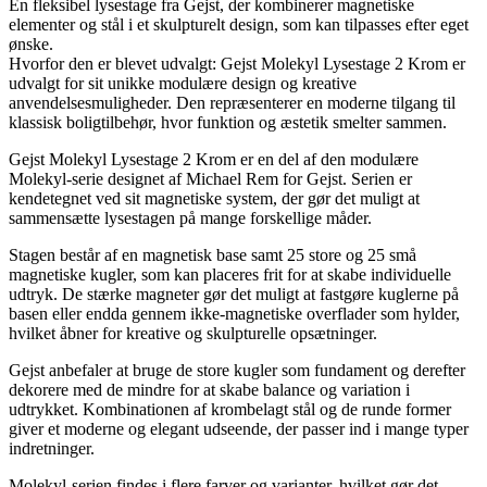
En fleksibel lysestage fra Gejst, der kombinerer magnetiske
elementer og stål i et skulpturelt design, som kan tilpasses efter eget
ønske.
Hvorfor den er blevet udvalgt: Gejst Molekyl Lysestage 2 Krom er
udvalgt for sit unikke modulære design og kreative
anvendelsesmuligheder. Den repræsenterer en moderne tilgang til
klassisk boligtilbehør, hvor funktion og æstetik smelter sammen.
Gejst Molekyl Lysestage 2 Krom er en del af den modulære
Molekyl-serie designet af Michael Rem for Gejst. Serien er
kendetegnet ved sit magnetiske system, der gør det muligt at
sammensætte lysestagen på mange forskellige måder.
Stagen består af en magnetisk base samt 25 store og 25 små
magnetiske kugler, som kan placeres frit for at skabe individuelle
udtryk. De stærke magneter gør det muligt at fastgøre kuglerne på
basen eller endda gennem ikke-magnetiske overflader som hylder,
hvilket åbner for kreative og skulpturelle opsætninger.
Gejst anbefaler at bruge de store kugler som fundament og derefter
dekorere med de mindre for at skabe balance og variation i
udtrykket. Kombinationen af krombelagt stål og de runde former
giver et moderne og elegant udseende, der passer ind i mange typer
indretninger.
Molekyl-serien findes i flere farver og varianter, hvilket gør det