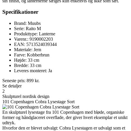
sin finish, og lanternerne sælges kun enkeltvis og ikke som sæt.
Specifikationer
Brand: Muubs
Serie: Raito M
Produkttype: Lanterne
Varenr.: 9190002203
EAN: 5713524039344
Materiale: Jern
Farve: Kobberbrun
Højde: 33 cm
Bredde: 33 cm
Leveres monteret: Ja
Seneste pris:
899
kr.
Se detaljer
2
Skulpturel nordisk design
101 Copenhagen Cobra Lysestage Sort
En skulpturel lysestage fra 101 Copenhagen med bløde, organiske
former og håndglaceret overflade, der giver hvert eksemplar et unikt
udtryk.
Hvorfor den er blevet udvalgt: Cobra Lysestagen er udvalgt som et