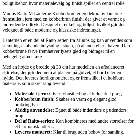
boligtilbehør, hvor materialevalg og finish spiller en central rolle.
Muubs Raito M Lanterne Kobberbrun er en dekorativ lanterne
fremstillet i jern med en kobberbrun finish, der giver et varmt og
indbydende udtryk. Designet er enkelt og tidløst, hvilket gør den
velegnet til både moderne og klassiske indretninger.
Lanternen er en del af Raito-serien fra Muubs og kan anvendes som
stemningsskabende belysning i stuen, på altanen eller i haven. Den
kobberbrune farve fremhæver lysets glød og bidrager til en
behagelig atmosfære.
Med en højde og bredde på 33 cm har modellen en afbalanceret
størrelse, der gør den nem at placere på gulvet, et bord eller en
hylde. Den leveres færdigmonteret og er fremstillet i et holdbart
materiale, som sikrer lang levetid.
Materiale i jern:
Giver robusthed og et industrielt præg.
Kobberbrun finish:
Skaber en varm og elegant glød
omkring lyset.
Alsidig anvendelse:
Egnet til både indendørs og udendørs
brug.
Del af Raito-serien:
Kan kombineres med andre størrelser for
et harmonisk udtryk.
Leveres monteret:
Klar til brug uden behov for samling.