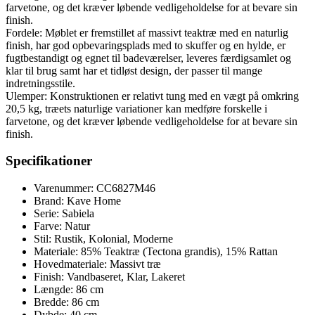
farvetone, og det kræver løbende vedligeholdelse for at bevare sin
finish.
Fordele: Møblet er fremstillet af massivt teaktræ med en naturlig
finish, har god opbevaringsplads med to skuffer og en hylde, er
fugtbestandigt og egnet til badeværelser, leveres færdigsamlet og
klar til brug samt har et tidløst design, der passer til mange
indretningsstile.
Ulemper: Konstruktionen er relativt tung med en vægt på omkring
20,5 kg, træets naturlige variationer kan medføre forskelle i
farvetone, og det kræver løbende vedligeholdelse for at bevare sin
finish.
Specifikationer
Varenummer: CC6827M46
Brand: Kave Home
Serie: Sabiela
Farve: Natur
Stil: Rustik, Kolonial, Moderne
Materiale: 85% Teaktræ (Tectona grandis), 15% Rattan
Hovedmateriale: Massivt træ
Finish: Vandbaseret, Klar, Lakeret
Længde: 86 cm
Bredde: 86 cm
Dybde: 40 cm