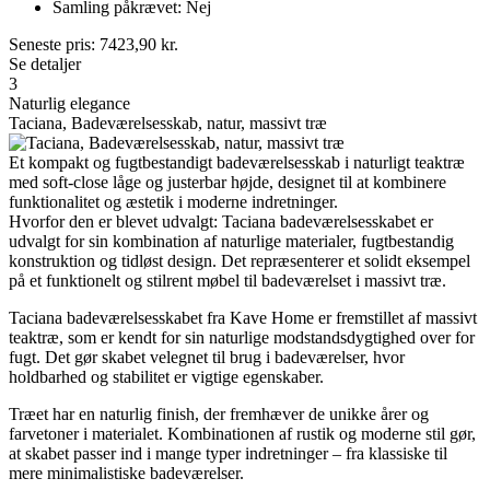
Samling påkrævet: Nej
Seneste pris:
7423,90
kr.
Se detaljer
3
Naturlig elegance
Taciana, Badeværelsesskab, natur, massivt træ
Et kompakt og fugtbestandigt badeværelsesskab i naturligt teaktræ
med soft-close låge og justerbar højde, designet til at kombinere
funktionalitet og æstetik i moderne indretninger.
Hvorfor den er blevet udvalgt: Taciana badeværelsesskabet er
udvalgt for sin kombination af naturlige materialer, fugtbestandig
konstruktion og tidløst design. Det repræsenterer et solidt eksempel
på et funktionelt og stilrent møbel til badeværelset i massivt træ.
Taciana badeværelsesskabet fra Kave Home er fremstillet af massivt
teaktræ, som er kendt for sin naturlige modstandsdygtighed over for
fugt. Det gør skabet velegnet til brug i badeværelser, hvor
holdbarhed og stabilitet er vigtige egenskaber.
Træet har en naturlig finish, der fremhæver de unikke årer og
farvetoner i materialet. Kombinationen af rustik og moderne stil gør,
at skabet passer ind i mange typer indretninger – fra klassiske til
mere minimalistiske badeværelser.