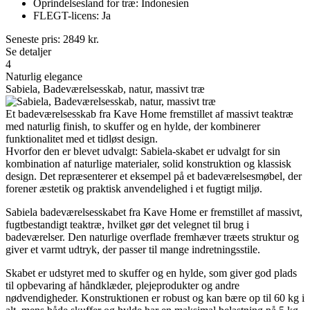
Oprindelsesland for træ: Indonesien
FLEGT-licens: Ja
Seneste pris:
2849
kr.
Se detaljer
4
Naturlig elegance
Sabiela, Badeværelsesskab, natur, massivt træ
Et badeværelsesskab fra Kave Home fremstillet af massivt teaktræ
med naturlig finish, to skuffer og en hylde, der kombinerer
funktionalitet med et tidløst design.
Hvorfor den er blevet udvalgt: Sabiela-skabet er udvalgt for sin
kombination af naturlige materialer, solid konstruktion og klassisk
design. Det repræsenterer et eksempel på et badeværelsesmøbel, der
forener æstetik og praktisk anvendelighed i et fugtigt miljø.
Sabiela badeværelsesskabet fra Kave Home er fremstillet af massivt,
fugtbestandigt teaktræ, hvilket gør det velegnet til brug i
badeværelser. Den naturlige overflade fremhæver træets struktur og
giver et varmt udtryk, der passer til mange indretningsstile.
Skabet er udstyret med to skuffer og en hylde, som giver god plads
til opbevaring af håndklæder, plejeprodukter og andre
nødvendigheder. Konstruktionen er robust og kan bære op til 60 kg i