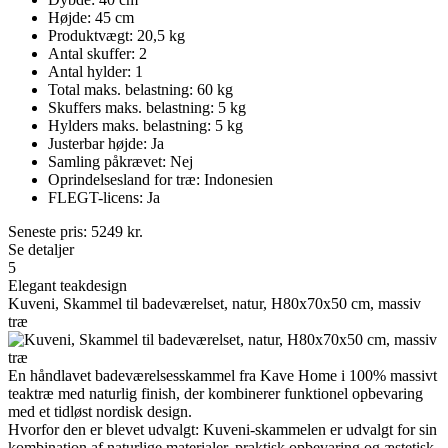
Højde: 45 cm
Produktvægt: 20,5 kg
Antal skuffer: 2
Antal hylder: 1
Total maks. belastning: 60 kg
Skuffers maks. belastning: 5 kg
Hylders maks. belastning: 5 kg
Justerbar højde: Ja
Samling påkrævet: Nej
Oprindelsesland for træ: Indonesien
FLEGT-licens: Ja
Seneste pris:
5249
kr.
Se detaljer
5
Elegant teakdesign
Kuveni, Skammel til badeværelset, natur, H80x70x50 cm, massiv
træ
En håndlavet badeværelsesskammel fra Kave Home i 100% massivt
teaktræ med naturlig finish, der kombinerer funktionel opbevaring
med et tidløst nordisk design.
Hvorfor den er blevet udvalgt: Kuveni-skammelen er udvalgt for sin
kombination af naturlige materialer, praktisk opbevaring og æstetisk