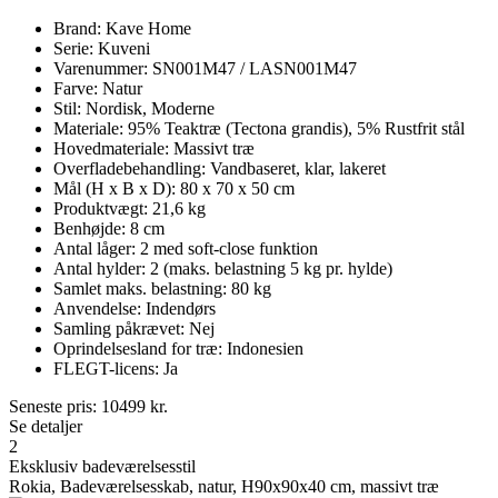
Brand: Kave Home
Serie: Kuveni
Varenummer: SN001M47 / LASN001M47
Farve: Natur
Stil: Nordisk, Moderne
Materiale: 95% Teaktræ (Tectona grandis), 5% Rustfrit stål
Hovedmateriale: Massivt træ
Overfladebehandling: Vandbaseret, klar, lakeret
Mål (H x B x D): 80 x 70 x 50 cm
Produktvægt: 21,6 kg
Benhøjde: 8 cm
Antal låger: 2 med soft-close funktion
Antal hylder: 2 (maks. belastning 5 kg pr. hylde)
Samlet maks. belastning: 80 kg
Anvendelse: Indendørs
Samling påkrævet: Nej
Oprindelsesland for træ: Indonesien
FLEGT-licens: Ja
Seneste pris:
10499
kr.
Se detaljer
2
Eksklusiv badeværelsesstil
Rokia, Badeværelsesskab, natur, H90x90x40 cm, massivt træ