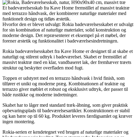
Et badeværelsesskab fra Kave Home fremstillet af massivt teaktræ
med terrazzo håndvask, der kombinerer naturlige materialer med
funktionelt design og tidløs æstetik.
Hvorfor den er blevet udvalgt: Rokia badeværelsesskabet er udvalgt
for sin kombination af naturlige materialer, solid konstruktion og
moderne design. Det repræsenterer et eksempel på et møbel, der
forener æstetik og funktionalitet i badeværelsesindretningen.
Rokia badeværelsesskabet fra Kave Home er designet til at skabe et
naturligt og stilrent udtryk i badeværelset. Skabet er fremstillet af
massivt teaktræ med en klar, vandbaseret lak, der fremhæver træets
struktur og beskytter overfladen mod fugt.
Toppen er udstyret med en terrazzo håndvask i hvid finish, som
tilfører et unikt og moderne præg. Kombinationen af teaktræ og
terrazzo giver møblet et robust og eksklusivt udtryk, der passer til
både rustikke og moderne indretninger.
Skabet har to låger med standard træk-åbning, som giver praktisk
opbevaringsplads til badeværelsesartikler. Konstruktionen er stabil
og kan bære op til 60 kg. Produktet leveres færdigsamlet og kræver
ingen montering.
Rokia-serien er kendetegnet ved brugen af naturlige materialer og