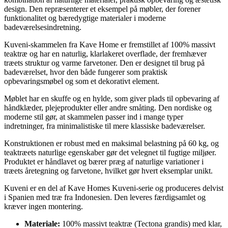
design. Den repræsenterer et eksempel på møbler, der forener
funktionalitet og bæredygtige materialer i moderne
badeværelsesindretning.
Kuveni-skammelen fra Kave Home er fremstillet af 100% massivt
teaktræ og har en naturlig, klarlakeret overflade, der fremhæver
træets struktur og varme farvetoner. Den er designet til brug på
badeværelset, hvor den både fungerer som praktisk
opbevaringsmøbel og som et dekorativt element.
Møblet har en skuffe og en hylde, som giver plads til opbevaring af
håndklæder, plejeprodukter eller andre småting. Den nordiske og
moderne stil gør, at skammelen passer ind i mange typer
indretninger, fra minimalistiske til mere klassiske badeværelser.
Konstruktionen er robust med en maksimal belastning på 60 kg, og
teaktræets naturlige egenskaber gør det velegnet til fugtige miljøer.
Produktet er håndlavet og bærer præg af naturlige variationer i
træets åretegning og farvetone, hvilket gør hvert eksemplar unikt.
Kuveni er en del af Kave Homes Kuveni-serie og produceres delvist
i Spanien med træ fra Indonesien. Den leveres færdigsamlet og
kræver ingen montering.
Materiale:
100% massivt teaktræ (Tectona grandis) med klar,