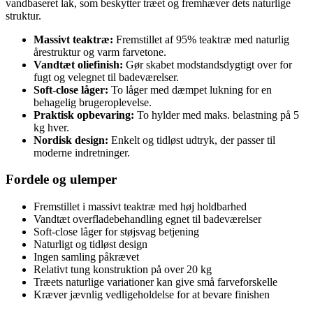
vandbaseret lak, som beskytter træet og fremhæver dets naturlige
struktur.
Massivt teaktræ:
Fremstillet af 95% teaktræ med naturlig
årestruktur og varm farvetone.
Vandtæt oliefinish:
Gør skabet modstandsdygtigt over for
fugt og velegnet til badeværelser.
Soft-close låger:
To låger med dæmpet lukning for en
behagelig brugeroplevelse.
Praktisk opbevaring:
To hylder med maks. belastning på 5
kg hver.
Nordisk design:
Enkelt og tidløst udtryk, der passer til
moderne indretninger.
Fordele og ulemper
Fremstillet i massivt teaktræ med høj holdbarhed
Vandtæt overfladebehandling egnet til badeværelser
Soft-close låger for støjsvag betjening
Naturligt og tidløst design
Ingen samling påkrævet
Relativt tung konstruktion på over 20 kg
Træets naturlige variationer kan give små farveforskelle
Kræver jævnlig vedligeholdelse for at bevare finishen