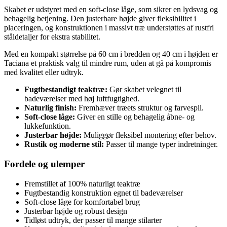
Skabet er udstyret med en soft-close låge, som sikrer en lydsvag og
behagelig betjening. Den justerbare højde giver fleksibilitet i
placeringen, og konstruktionen i massivt træ understøttes af rustfri
ståldetaljer for ekstra stabilitet.
Med en kompakt størrelse på 60 cm i bredden og 40 cm i højden er
Taciana et praktisk valg til mindre rum, uden at gå på kompromis
med kvalitet eller udtryk.
Fugtbestandigt teaktræ:
Gør skabet velegnet til
badeværelser med høj luftfugtighed.
Naturlig finish:
Fremhæver træets struktur og farvespil.
Soft-close låge:
Giver en stille og behagelig åbne- og
lukkefunktion.
Justerbar højde:
Muliggør fleksibel montering efter behov.
Rustik og moderne stil:
Passer til mange typer indretninger.
Fordele og ulemper
Fremstillet af 100% naturligt teaktræ
Fugtbestandig konstruktion egnet til badeværelser
Soft-close låge for komfortabel brug
Justerbar højde og robust design
Tidløst udtryk, der passer til mange stilarter