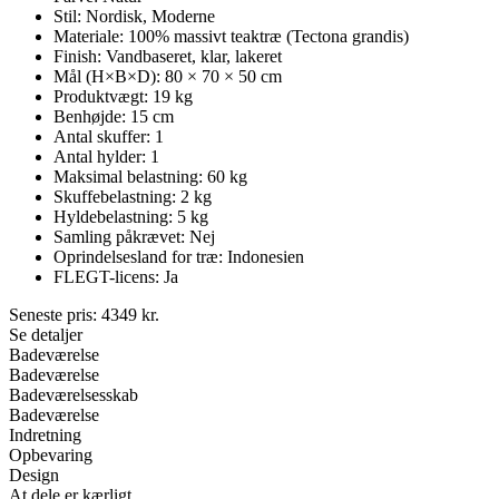
Stil: Nordisk, Moderne
Materiale: 100% massivt teaktræ (Tectona grandis)
Finish: Vandbaseret, klar, lakeret
Mål (H×B×D): 80 × 70 × 50 cm
Produktvægt: 19 kg
Benhøjde: 15 cm
Antal skuffer: 1
Antal hylder: 1
Maksimal belastning: 60 kg
Skuffebelastning: 2 kg
Hyldebelastning: 5 kg
Samling påkrævet: Nej
Oprindelsesland for træ: Indonesien
FLEGT-licens: Ja
Seneste pris:
4349
kr.
Se detaljer
Badeværelse
Badeværelse
Badeværelsesskab
Badeværelse
Indretning
Opbevaring
Design
At dele er kærligt