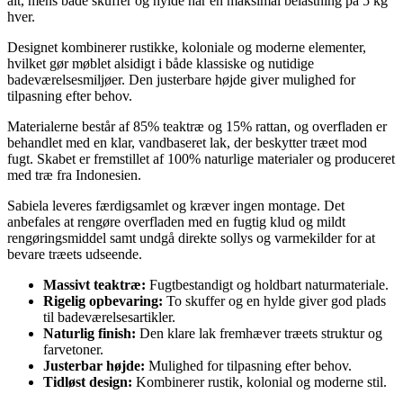
alt, mens både skuffer og hylde har en maksimal belastning på 5 kg
hver.
Designet kombinerer rustikke, koloniale og moderne elementer,
hvilket gør møblet alsidigt i både klassiske og nutidige
badeværelsesmiljøer. Den justerbare højde giver mulighed for
tilpasning efter behov.
Materialerne består af 85% teaktræ og 15% rattan, og overfladen er
behandlet med en klar, vandbaseret lak, der beskytter træet mod
fugt. Skabet er fremstillet af 100% naturlige materialer og produceret
med træ fra Indonesien.
Sabiela leveres færdigsamlet og kræver ingen montage. Det
anbefales at rengøre overfladen med en fugtig klud og mildt
rengøringsmiddel samt undgå direkte sollys og varmekilder for at
bevare træets udseende.
Massivt teaktræ:
Fugtbestandigt og holdbart naturmateriale.
Rigelig opbevaring:
To skuffer og en hylde giver god plads
til badeværelsesartikler.
Naturlig finish:
Den klare lak fremhæver træets struktur og
farvetoner.
Justerbar højde:
Mulighed for tilpasning efter behov.
Tidløst design:
Kombinerer rustik, kolonial og moderne stil.