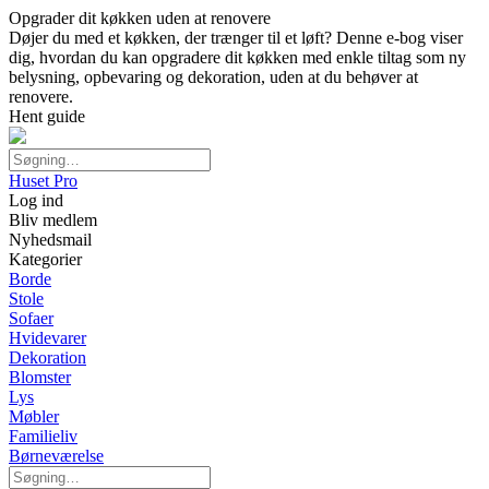
Opgrader dit køkken uden at renovere
Døjer du med et køkken, der trænger til et løft? Denne e-bog viser
dig, hvordan du kan opgradere dit køkken med enkle tiltag som ny
belysning, opbevaring og dekoration, uden at du behøver at
renovere.
Hent guide
Huset Pro
Log ind
Bliv medlem
Nyhedsmail
Kategorier
Borde
Stole
Sofaer
Hvidevarer
Dekoration
Blomster
Lys
Møbler
Familieliv
Børneværelse