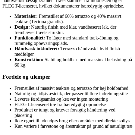
håndværksmæssig kvalitet. Træet stammer fra Indonesien og er
FLEGT-licenseret, hvilket dokumenterer bæredygtig oprindelse.
Materialer:
Fremstillet af 60% terrazzo og 40% massivt
teaktræ (Tectona grandis).
Design:
Naturlig finish med klar, vandbaseret lak, der
fremhæver træets struktur.
Funktionalitet:
To låger med standard træk-åbning og
rummelig opbevaringsplads.
Håndvask inkluderet:
Terrazzo håndvask i hvid finish
medfølger.
Konstruktion:
Stabil og holdbar med maksimal belastning på
60 kg.
Fordele og ulemper
Fremstillet af massivt teaktræ og terrazzo for høj holdbarhed
Naturlig og tidløs æstetik, der passer til flere indretningsstile
Leveres færdigsamlet og kræver ingen montering
FLEGT-licenseret træ fra bæredygtig oprindelse
Produktet er tungt og kræver forsigtig håndtering ved
placering
Ikke egnet til udendørs brug eller områder med direkte sollys
Kan variere i farvetone og årestruktur på grund af naturligt træ