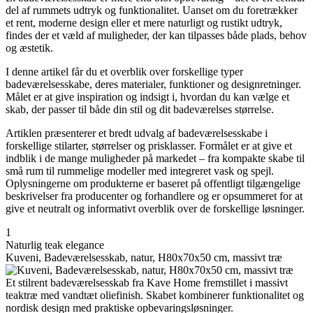
del af rummets udtryk og funktionalitet. Uanset om du foretrækker
et rent, moderne design eller et mere naturligt og rustikt udtryk,
findes der et væld af muligheder, der kan tilpasses både plads, behov
og æstetik.
I denne artikel får du et overblik over forskellige typer
badeværelsesskabe, deres materialer, funktioner og designretninger.
Målet er at give inspiration og indsigt i, hvordan du kan vælge et
skab, der passer til både din stil og dit badeværelses størrelse.
Artiklen præsenterer et bredt udvalg af badeværelsesskabe i
forskellige stilarter, størrelser og prisklasser. Formålet er at give et
indblik i de mange muligheder på markedet – fra kompakte skabe til
små rum til rummelige modeller med integreret vask og spejl.
Oplysningerne om produkterne er baseret på offentligt tilgængelige
beskrivelser fra producenter og forhandlere og er opsummeret for at
give et neutralt og informativt overblik over de forskellige løsninger.
1
Naturlig teak elegance
Kuveni, Badeværelsesskab, natur, H80x70x50 cm, massivt træ
Et stilrent badeværelsesskab fra Kave Home fremstillet i massivt
teaktræ med vandtæt oliefinish. Skabet kombinerer funktionalitet og
nordisk design med praktiske opbevaringsløsninger.