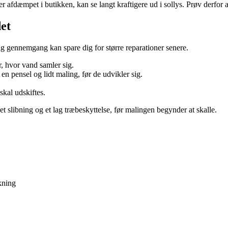
r afdæmpet i butikken, kan se langt kraftigere ud i sollys. Prøv derfor alt
et
g gennemgang kan spare dig for større reparationer senere.
, hvor vand samler sig.
n pensel og lidt maling, før de udvikler sig.
skal udskiftes.
t slibning og et lag træbeskyttelse, før malingen begynder at skalle.
kning