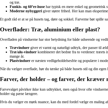
og træ.
Funkis- og 60’er-huse
har typisk en mere enkel og geometrisk stil
Moderne nybyggeri
giver større frihed. Her kan man eksperimen
Et godt råd er at se på husets tag, døre og sokkel. Farverne bør spille 
Overflader: Træ, aluminium eller plast?
Overfladen på vinduerne har stor betydning for både udseende og vedlig
Trævinduer
giver et varmt og naturligt udtryk, der passer til æ
Træ/alu-vinduer
kombinerer det bedste fra to verdener: træets
mange år.
Plastvinduer
er næsten vedligeholdelsesfrie og populære i mode
Når du vælger overflade, bør du tænke på både husets stil og din egen ly
Farver, der holder – og farver, der kræver
Farvevalget påvirker ikke kun udtrykket, men også hvor ofte vinduerne 
holder sig pæne længere.
Hvis du vælger en mørk nuance, kan du med fordel vælge en maling af hø