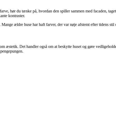
r farve, bør du tænke på, hvordan den spiller sammen med facaden, tage
nte kontraster.
 Mange ældre huse har haft farver, der var nøje afstemt efter tidens stil
n om æstetik. Det handler også om at beskytte huset og gøre vedligehold
or pengepungen.