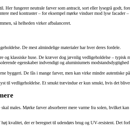
. Her fungerer neutrale farver som antracit, sort eller lysegrå godt, ford
tere med kontraster – for eksempel mørke vinduer mod lyse facader – ell
sammen, så helheden virker afbalanceret.
eholdelse. De mest almindelige materialer har hver deres fordele.
ldre og klassiske huse. De kræver dog jævnlig vedligeholdelse – typisk m
 isolerende egenskaber indvendigt og aluminiumets modstandsdygtighed 
rne byggeri. De fås i mange farver, men kan virke mindre autentiske på
st til vedligeholdelse. Et smukt trævindue er kun smukt, hvis det bliver
 mere
skal males. Mørke farver absorberer mere varme fra solen, hvilket kan f
j kvalitet, der er beregnet til udendørs brug og UV-resistent. Det for