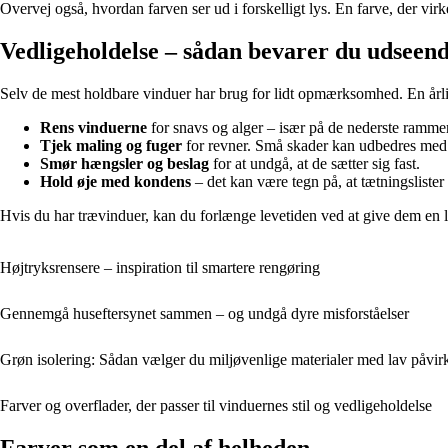
Overvej også, hvordan farven ser ud i forskelligt lys. En farve, der virke
Vedligeholdelse – sådan bevarer du udseend
Selv de mest holdbare vinduer har brug for lidt opmærksomhed. En årli
Rens vinduerne
for snavs og alger – især på de nederste rammer
Tjek maling og fuger
for revner. Små skader kan udbedres med e
Smør hængsler og beslag
for at undgå, at de sætter sig fast.
Hold øje med kondens
– det kan være tegn på, at tætningslister 
Hvis du har trævinduer, kan du forlænge levetiden ved at give dem en le
Højtryksrensere – inspiration til smartere rengøring
Gennemgå huseftersynet sammen – og undgå dyre misforståelser
Grøn isolering: Sådan vælger du miljøvenlige materialer med lav påvir
Farver og overflader, der passer til vinduernes stil og vedligeholdelse
Farver som en del af helheden