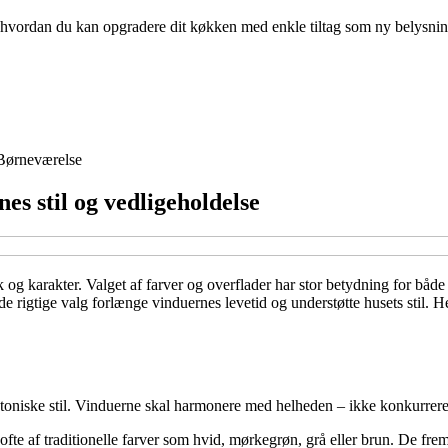
g, hvordan du kan opgradere dit køkken med enkle tiltag som ny belysni
Børneværelse
nes stil og vedligeholdelse
k og karakter. Valget af farver og overflader har stor betydning for båd
e rigtige valg forlænge vinduernes levetid og understøtte husets stil. He
tektoniske stil. Vinduerne skal harmonere med helheden – ikke konkurrer
e af traditionelle farver som hvid, mørkegrøn, grå eller brun. De fremh