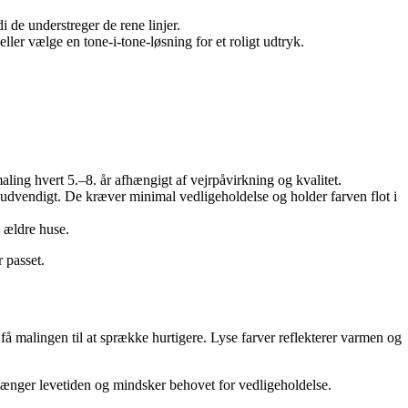
i de understreger de rene linjer.
er vælge en tone-i-tone-løsning for et roligt udtryk.
aling hvert 5.–8. år afhængigt af vejrpåvirkning og kvalitet.
udvendigt. De kræver minimal vedligeholdelse og holder farven flot i
 ældre huse.
 passet.
å malingen til at sprække hurtigere. Lyse farver reflekterer varmen og
længer levetiden og mindsker behovet for vedligeholdelse.