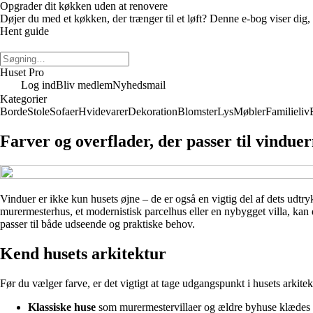
Opgrader dit køkken uden at renovere
Døjer du med et køkken, der trænger til et løft? Denne e-bog viser di
Hent guide
Huset Pro
Log ind
Bliv medlem
Nyhedsmail
Kategorier
Borde
Stole
Sofaer
Hvidevarer
Dekoration
Blomster
Lys
Møbler
Familieliv
Farver og overflader, der passer til vinduer
Vinduer er ikke kun husets øjne – de er også en vigtig del af dets udtry
murermesterhus, et modernistisk parcelhus eller en nybygget villa, kan d
passer til både udseende og praktiske behov.
Kend husets arkitektur
Før du vælger farve, er det vigtigt at tage udgangspunkt i husets arki
Klassiske huse
som murermestervillaer og ældre byhuse klædes oft