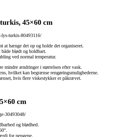
turkis, 45×60 cm
a-lys-turkis-80493116/
 at hænge det op og holde det organiseret.
både blødt og holdbart.
bling ved normal temperatur.
 mindre ændringer i størrelsen efter vask.
ens, hvilket kan begrænse rengøringsmulighederne.
nset, hvis flere viskestykker er påkrævet.
45×60 cm
nge-30493048/
ldbarhed og blødhed.
60°.
ærdi for pengene.