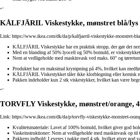
“`
KÅLFJÄRIL Viskestykke, mønstret blå/lys 
Link:
https://www.ikea.com/dk/da/p/kalfjaeril-viskestykke-monstret-bl
KÅLFJÄRIL Viskestykke har en praktisk stropp, der gør det nemt
Med en blanding af 50% lyocell og 50% bomuld, er viskestykket 
Nem at vedligeholde med maskinvask ved maks. 60° og tørretum
Produktet har en maksimal krympning på 4%, hvilket kan medføre
KÅLFJÄRIL Viskestykket tåler ikke klorblegning eller kemisk r
Pakken indeholder kun 2 stk viskestykker, hvilket kan være begræ
“`
TORVFLY Viskestykke, mønstret/orange, 
Link:
https://www.ikea.com/dk/da/p/torvfly-viskestykke-monstret-ora
Kvalitetsmateriale: Lavet af 100% bomuld, hvilket giver god ho
Vaskeinstruktioner: Nem at vedligeholde med maskinvask op til 
Pakkens indhold: Leveres i pakke med 4 stk, hvilket giver god v