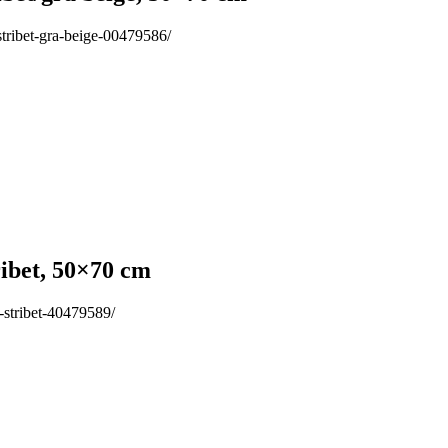
stribet-gra-beige-00479586/
ibet, 50×70 cm
-stribet-40479589/