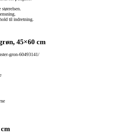
størrelsen.
rensning.
old til indretning.
grøn, 45×60 cm
nster-gron-60493141/
e
rne
8 cm