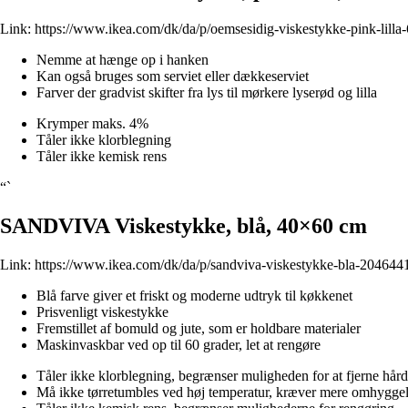
Link:
https://www.ikea.com/dk/da/p/oemsesidig-viskestykke-pink-lilla
Nemme at hænge op i hanken
Kan også bruges som serviet eller dækkeserviet
Farver der gradvist skifter fra lys til mørkere lyserød og lilla
Krymper maks. 4%
Tåler ikke klorblegning
Tåler ikke kemisk rens
“`
SANDVIVA Viskestykke, blå, 40×60 cm
Link:
https://www.ikea.com/dk/da/p/sandviva-viskestykke-bla-204644
Blå farve giver et friskt og moderne udtryk til køkkenet
Prisvenligt viskestykke
Fremstillet af bomuld og jute, som er holdbare materialer
Maskinvaskbar ved op til 60 grader, let at rengøre
Tåler ikke klorblegning, begrænser muligheden for at fjerne hård
Må ikke tørretumbles ved høj temperatur, kræver mere omhyggeli