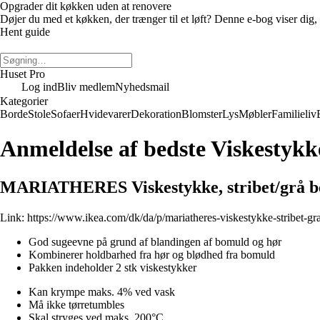
Opgrader dit køkken uden at renovere
Døjer du med et køkken, der trænger til et løft? Denne e-bog viser di
Hent guide
Huset Pro
Log ind
Bliv medlem
Nyhedsmail
Kategorier
Borde
Stole
Sofaer
Hvidevarer
Dekoration
Blomster
Lys
Møbler
Familieliv
Anmeldelse af bedste Viskestyk
MARIATHERES Viskestykke, stribet/grå b
Link:
https://www.ikea.com/dk/da/p/mariatheres-viskestykke-stribet-g
God sugeevne på grund af blandingen af bomuld og hør
Kombinerer holdbarhed fra hør og blødhed fra bomuld
Pakken indeholder 2 stk viskestykker
Kan krympe maks. 4% ved vask
Må ikke tørretumbles
Skal stryges ved maks. 200°C