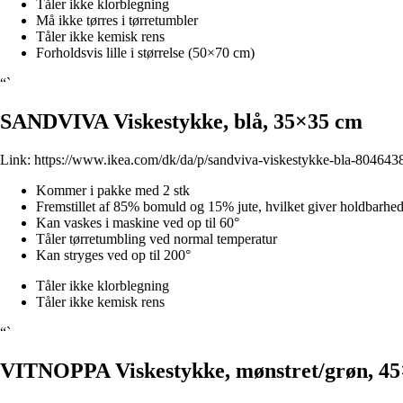
Tåler ikke klorblegning
Må ikke tørres i tørretumbler
Tåler ikke kemisk rens
Forholdsvis lille i størrelse (50×70 cm)
“`
SANDVIVA Viskestykke, blå, 35×35 cm
Link:
https://www.ikea.com/dk/da/p/sandviva-viskestykke-bla-804643
Kommer i pakke med 2 stk
Fremstillet af 85% bomuld og 15% jute, hvilket giver holdbarhe
Kan vaskes i maskine ved op til 60°
Tåler tørretumbling ved normal temperatur
Kan stryges ved op til 200°
Tåler ikke klorblegning
Tåler ikke kemisk rens
“`
VITNOPPA Viskestykke, mønstret/grøn, 4