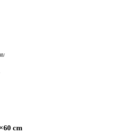
88/
d
5×60 cm