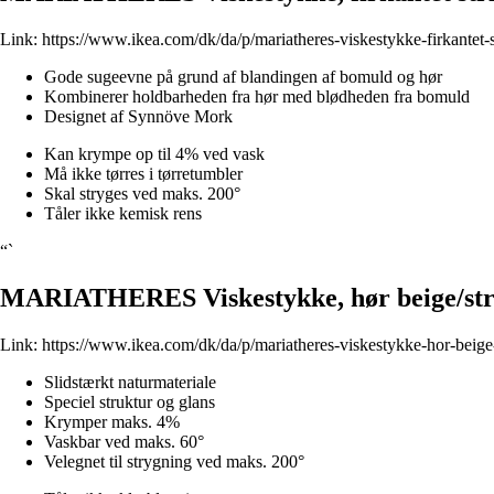
Link:
https://www.ikea.com/dk/da/p/mariatheres-viskestykke-firkantet-
Gode sugeevne på grund af blandingen af bomuld og hør
Kombinerer holdbarheden fra hør med blødheden fra bomuld
Designet af Synnöve Mork
Kan krympe op til 4% ved vask
Må ikke tørres i tørretumbler
Skal stryges ved maks. 200°
Tåler ikke kemisk rens
“`
MARIATHERES Viskestykke, hør beige/str
Link:
https://www.ikea.com/dk/da/p/mariatheres-viskestykke-hor-beige
Slidstærkt naturmateriale
Speciel struktur og glans
Krymper maks. 4%
Vaskbar ved maks. 60°
Velegnet til strygning ved maks. 200°