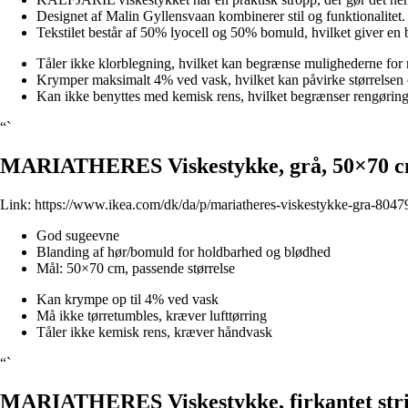
Designet af Malin Gyllensvaan kombinerer stil og funktionalitet.
Tekstilet består af 50% lyocell og 50% bomuld, hvilket giver en b
Tåler ikke klorblegning, hvilket kan begrænse mulighederne for 
Krymper maksimalt 4% ved vask, hvilket kan påvirke størrelsen o
Kan ikke benyttes med kemisk rens, hvilket begrænser rengørin
“`
MARIATHERES Viskestykke, grå, 50×70 
Link:
https://www.ikea.com/dk/da/p/mariatheres-viskestykke-gra-8047
God sugeevne
Blanding af hør/bomuld for holdbarhed og blødhed
Mål: 50×70 cm, passende størrelse
Kan krympe op til 4% ved vask
Må ikke tørretumbles, kræver lufttørring
Tåler ikke kemisk rens, kræver håndvask
“`
MARIATHERES Viskestykke, firkantet stri