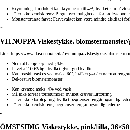
Krympning: Produktet kan krympe op til 4%, hvilket kan påvirke 
Tåler ikke kemisk rens: Begrænser muligheden for professionel 
Mønster/orange farve: Farvevalget kan være mindre alsidigt i forh
“`
VITNOPPA Viskestykke, blomstermønster/
Link:
https://www.ikea.com/dk/da/p/vitnoppa-viskestykke-blomstermo
Nem at hænge op med løkke
Lavet af 100% hør, hvilket giver god kvalitet
Kan maskinvaskes ved maks. 60°, hvilket gør det nemt at rengør
Dekorativt blomstermønster
Kan krympe maks. 4% ved vask
Må ikke tørres i tørretumbler, hvilket kræver lufttørring
Tåler ikke klorblegning, hvilket begrænser rengøringsmulighede
Tåler ikke kemisk rens, begrænser rengøringsmulighederne
“`
ÖMSESIDIG Viskestykke, pink/lilla, 36×5