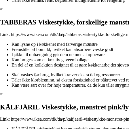
Tåler ikke kemisk rens, begrænser mulighederne for rengøring
“`
TABBERAS Viskestykke, forskellige mønst
Link:
https://www.ikea.com/dk/da/p/tabberas-viskestykke-forskellige
Kan lysne op i køkkenet med farverige mønstre
Fremstillet af bomuld, hvilket kan absorbere væske godt
Løkke til ophængning gør dem nemme at opbevare
Kan bruges som en kreativ gaveemballage
En del af en kollektion designet til at gøre køkkenarbejdet sjover
Skal vaskes før brug, hvilket kræver ekstra tid og ressourcer
Tåler ikke klorblegning, så ekstra forsigtighed er påkrævet ved 
Kan være sart over for høje temperaturer, da de kun tåler strygn
“`
KÅLFJÄRIL Viskestykke, mønstret pink/lys
Link:
https://www.ikea.com/dk/da/p/kalfjaeril-viskestykke-monstret-p
KÅLFJÄRIL viskestykket har en praktisk stropp, der gør det ne