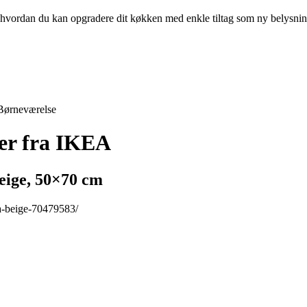
g, hvordan du kan opgradere dit køkken med enkle tiltag som ny belysni
Børneværelse
ker fra IKEA
eige, 50×70 cm
ra-beige-70479583/