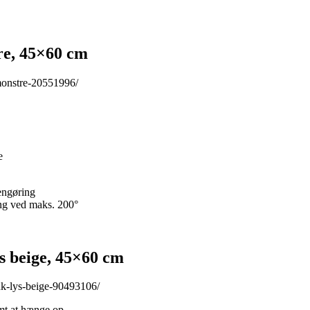
re, 45×60 cm
-monstre-20551996/
e
rengøring
ing ved maks. 200°
 beige, 45×60 cm
ink-lys-beige-90493106/
mt at hænge op.