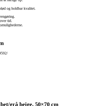
lød og holdbar kvalitet.
rengøring.
ver tid.
gsmulighederne.
cm
9592/
bet/grå beige, 50×70 cm