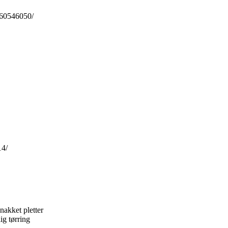
-60546050/
14/
nakket pletter
g tørring