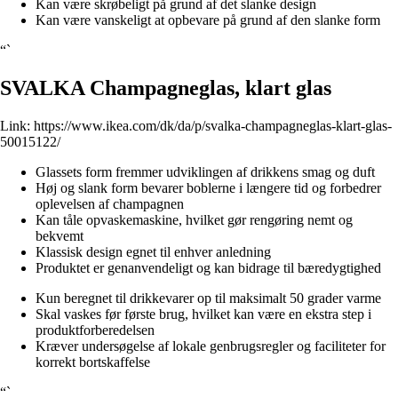
Kan være skrøbeligt på grund af det slanke design
Kan være vanskeligt at opbevare på grund af den slanke form
“`
SVALKA Champagneglas, klart glas
Link:
https://www.ikea.com/dk/da/p/svalka-champagneglas-klart-glas-
50015122/
Glassets form fremmer udviklingen af drikkens smag og duft
Høj og slank form bevarer boblerne i længere tid og forbedrer
oplevelsen af champagnen
Kan tåle opvaskemaskine, hvilket gør rengøring nemt og
bekvemt
Klassisk design egnet til enhver anledning
Produktet er genanvendeligt og kan bidrage til bæredygtighed
Kun beregnet til drikkevarer op til maksimalt 50 grader varme
Skal vaskes før første brug, hvilket kan være en ekstra step i
produktforberedelsen
Kræver undersøgelse af lokale genbrugsregler og faciliteter for
korrekt bortskaffelse
“`