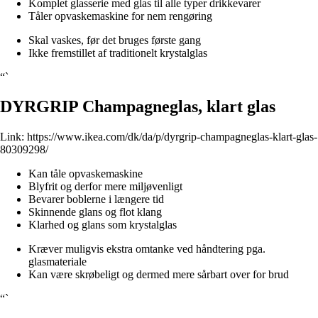
Komplet glasserie med glas til alle typer drikkevarer
Tåler opvaskemaskine for nem rengøring
Skal vaskes, før det bruges første gang
Ikke fremstillet af traditionelt krystalglas
“`
DYRGRIP Champagneglas, klart glas
Link:
https://www.ikea.com/dk/da/p/dyrgrip-champagneglas-klart-glas-
80309298/
Kan tåle opvaskemaskine
Blyfrit og derfor mere miljøvenligt
Bevarer boblerne i længere tid
Skinnende glans og flot klang
Klarhed og glans som krystalglas
Kræver muligvis ekstra omtanke ved håndtering pga.
glasmateriale
Kan være skrøbeligt og dermed mere sårbart over for brud
“`