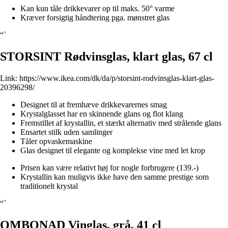
Kan kun tåle drikkevarer op til maks. 50° varme
Kræver forsigtig håndtering pga. mønstret glas
“`
STORSINT Rødvinsglas, klart glas, 67 cl
Link:
https://www.ikea.com/dk/da/p/storsint-rodvinsglas-klart-glas-
20396298/
Designet til at fremhæve drikkevarernes smag
Krystalglasset har en skinnende glans og flot klang
Fremstillet af krystallin, et stærkt alternativ med strålende glans
Ensartet stilk uden samlinger
Tåler opvaskemaskine
Glas designet til elegante og komplekse vine med let krop
Prisen kan være relativt høj for nogle forbrugere (139.-)
Krystallin kan muligvis ikke have den samme prestige som
traditionelt krystal
“`
OMBONAD Vinglas, grå, 41 cl