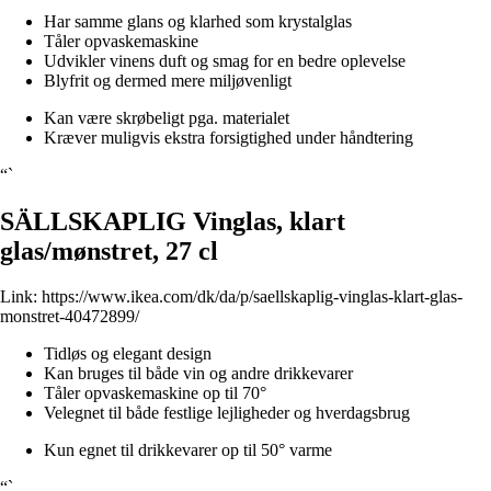
Har samme glans og klarhed som krystalglas
Tåler opvaskemaskine
Udvikler vinens duft og smag for en bedre oplevelse
Blyfrit og dermed mere miljøvenligt
Kan være skrøbeligt pga. materialet
Kræver muligvis ekstra forsigtighed under håndtering
“`
SÄLLSKAPLIG Vinglas, klart
glas/mønstret, 27 cl
Link:
https://www.ikea.com/dk/da/p/saellskaplig-vinglas-klart-glas-
monstret-40472899/
Tidløs og elegant design
Kan bruges til både vin og andre drikkevarer
Tåler opvaskemaskine op til 70°
Velegnet til både festlige lejligheder og hverdagsbrug
Kun egnet til drikkevarer op til 50° varme
“`