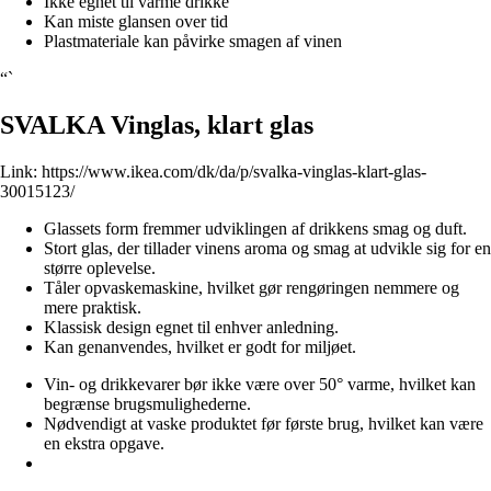
Ikke egnet til varme drikke
Kan miste glansen over tid
Plastmateriale kan påvirke smagen af vinen
“`
SVALKA Vinglas, klart glas
Link:
https://www.ikea.com/dk/da/p/svalka-vinglas-klart-glas-
30015123/
Glassets form fremmer udviklingen af drikkens smag og duft.
Stort glas, der tillader vinens aroma og smag at udvikle sig for en
større oplevelse.
Tåler opvaskemaskine, hvilket gør rengøringen nemmere og
mere praktisk.
Klassisk design egnet til enhver anledning.
Kan genanvendes, hvilket er godt for miljøet.
Vin- og drikkevarer bør ikke være over 50° varme, hvilket kan
begrænse brugsmulighederne.
Nødvendigt at vaske produktet før første brug, hvilket kan være
en ekstra opgave.