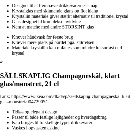
Designet til at fremhæve drikkevarernes smag
Krystalglas med skinnende glans og flot klang
Krystallin materiale giver stærkt alternativ til traditionel krystal
Glas designet til komplekse hvidvine
Nem at matche med andre STORSINT glas
Kræver håndvask før første brug
Kræver mere plads på bordet pga. størrelsen
Materiale krystallin kan opfattes som mindre luksuriøst end
krystal
“`
SÄLLSKAPLIG Champagneskål, klart
glas/mønstret, 21 cl
Link:
https://www.ikea.com/dk/da/p/saellskaplig-champagneskal-klart-
glas-monstret-90472905/
Tidløs og elegant design
Passer til både festlige lejligheder og hverdagsbrug
Kan bruges til forskellige typer drikkevarer
Vaskes i opvaskemaskine