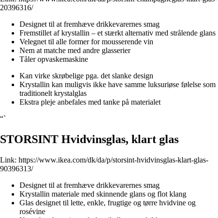
20396316/
Designet til at fremhæve drikkevarernes smag
Fremstillet af krystallin – et stærkt alternativ med strålende glans
Velegnet til alle former for mousserende vin
Nem at matche med andre glasserier
Tåler opvaskemaskine
Kan virke skrøbelige pga. det slanke design
Krystallin kan muligvis ikke have samme luksuriøse følelse som
traditionelt krystalglas
Ekstra pleje anbefales med tanke på materialet
“`
STORSINT Hvidvinsglas, klart glas
Link:
https://www.ikea.com/dk/da/p/storsint-hvidvinsglas-klart-glas-
90396313/
Designet til at fremhæve drikkevarernes smag
Krystallin materiale med skinnende glans og flot klang
Glas designet til lette, enkle, frugtige og tørre hvidvine og
rosévine