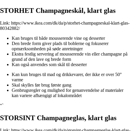
STORHET Champagneskål, klart glas
Link:
https://www.ikea.com/dk/da/p/storhet-champagneskal-klart-glas-
80342882/
Kan bruges til både mousserende vine og desserter
Den brede form giver plads til boblerne og fokuserer
opmærksomheden på søde anretninger
Ekstra festlig servering af mousserende vin eller champagne på
grund af den lave og brede form
Kan også anvendes som skål til desserter
Kan kun bruges til mad og drikkevarer, der ikke er over 50°
varme
Skal skylles før brug første gang
Genbrugsregler og mulighed for genanvendelse af materialer
kan variere afhængigt af lokalområdet
“`
STORSINT Champagneglas, klart glas
Link:
https://www.ikea.com/dk/da/p/storsint-champagneglas-klart-glas-