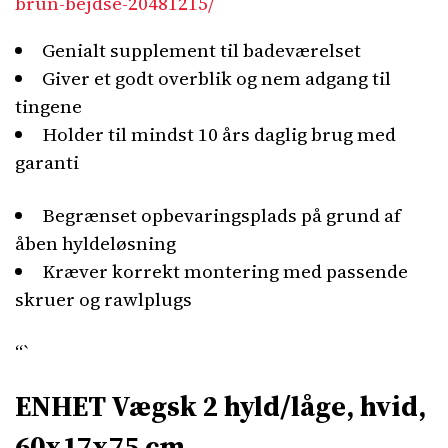
brun-bejdse-20481215/
Genialt supplement til badeværelset
Giver et godt overblik og nem adgang til
tingene
Holder til mindst 10 års daglig brug med
garanti
Begrænset opbevaringsplads på grund af
åben hyldeløsning
Kræver korrekt montering med passende
skruer og rawlplugs
“`
ENHET Vægsk 2 hyld/låge, hvid,
60x17x75 cm