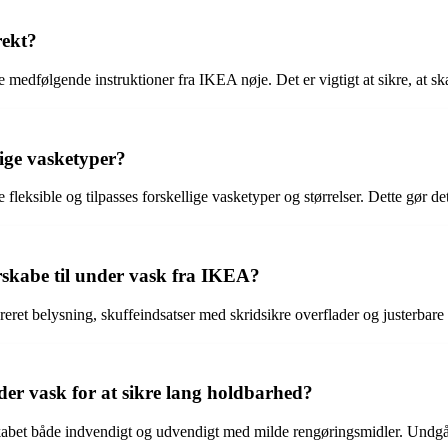
rekt?
edfølgende instruktioner fra IKEA nøje. Det er vigtigt at sikre, at skabet
lige vasketyper?
fleksible og tilpasses forskellige vasketyper og størrelser. Dette gør d
rskabe til under vask fra IKEA?
ret belysning, skuffeindsatser med skridsikre overflader og justerbare 
er vask for at sikre lang holdbarhed?
kabet både indvendigt og udvendigt med milde rengøringsmidler. Undgå