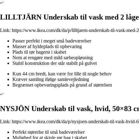
“`
LILLTJÄRN Underskab til vask med 2 låger
Link:
https://www.ikea.com/dk/da/p/lilltjaern-underskab-til-vask-med-
Passer perfekt i meget små badeværelser
Masser af hyldeplads til opbevaring
Plads til rør bagerst i skabet
Nem at rengøre med mild sæbeopløsning
Stabil konstruktion der står stabilt på gulvet
Kun 44 cm bredt, kan være for lille til nogle behov
Kræver samling ifølge samlevejledning
Begrænset opbevaringsplads på grund af størrelsen
“`
NYSJÖN Underskab til vask, hvid, 50×83 
Link:
https://www.ikea.com/dk/da/p/nysjoen-underskab-til-vask-hvid-
Perfekt størrelse til små badeværelser
Mulighed for at skjule rør bag i skabet