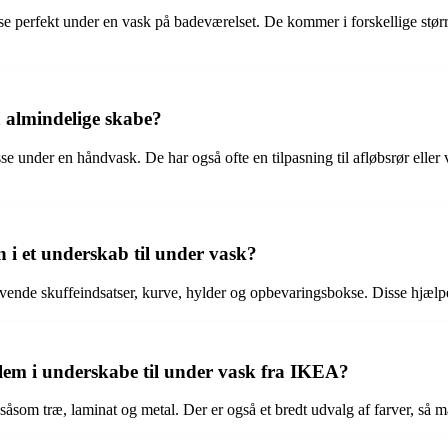
sse perfekt under en vask på badeværelset. De kommer i forskellige stør
a almindelige skabe?
e under en håndvask. De har også ofte en tilpasning til afløbsrør eller v
i et underskab til under vask?
vende skuffeindsatser, kurve, hylder og opbevaringsbokse. Disse hjælpe
ellem i underskabe til under vask fra IKEA?
 såsom træ, laminat og metal. Der er også et bredt udvalg af farver, så 