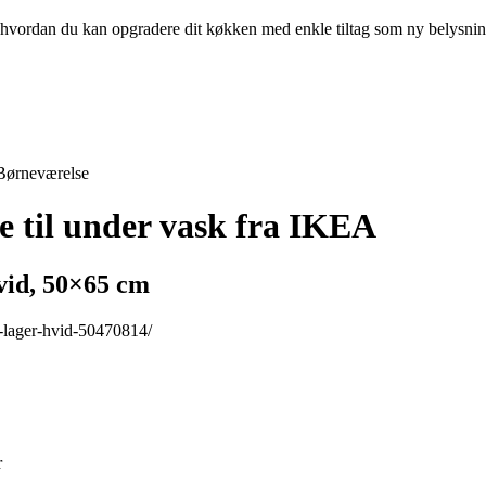
g, hvordan du kan opgradere dit køkken med enkle tiltag som ny belysni
Børneværelse
e til under vask fra IKEA
vid, 50×65 cm
-lager-hvid-50470814/
r