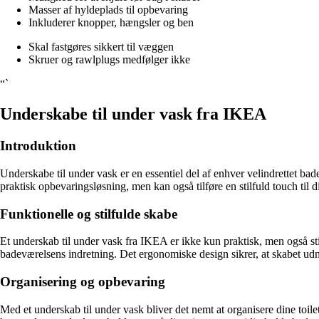
Masser af hyldeplads til opbevaring
Inkluderer knopper, hængsler og ben
Skal fastgøres sikkert til væggen
Skruer og rawlplugs medfølger ikke
“`
Underskabe til under vask fra IKEA
Introduktion
Underskabe til under vask er en essentiel del af enhver velindrettet bad
praktisk opbevaringsløsning, men kan også tilføre en stilfuld touch til 
Funktionelle og stilfulde skabe
Et underskab til under vask fra IKEA er ikke kun praktisk, men også stilfu
badeværelsens indretning. Det ergonomiske design sikrer, at skabet udnyt
Organisering og opbevaring
Med et underskab til under vask bliver det nemt at organisere dine to