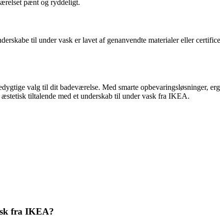
værelset pænt og ryddeligt.
skabe til under vask er lavet af genanvendte materialer eller certifice
edygtige valg til dit badeværelse. Med smarte opbevaringsløsninger, er
stetisk tiltalende med et underskab til under vask fra IKEA.
ask fra IKEA?