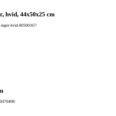
, hvid, 44x50x25 cm
2-lager-hvid-80500367/
cm
60470408/