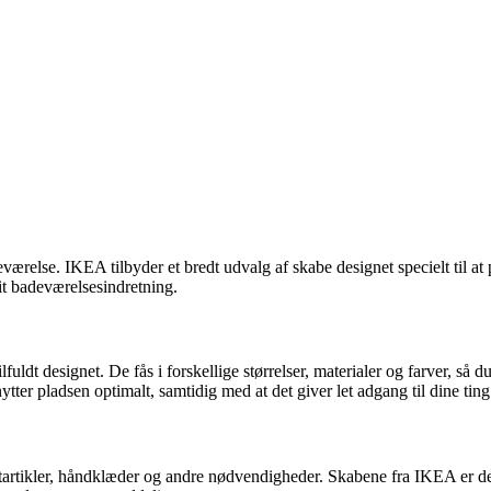
eværelse. IKEA tilbyder et bredt udvalg af skabe designet specielt til a
dit badeværelsesindretning.
ldt designet. De fås i forskellige størrelser, materialer og farver, så du
ter pladsen optimalt, samtidig med at det giver let adgang til dine ting
iletartikler, håndklæder og andre nødvendigheder. Skabene fra IKEA er 