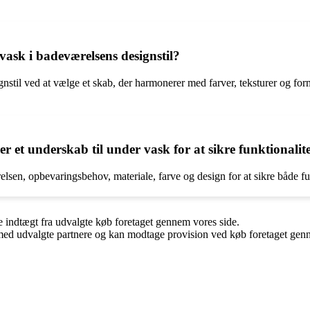
ask i badeværelsens designstil?
gnstil ved at vælge et skab, der harmonerer med farver, teksturer og fo
 et underskab til under vask for at sikre funktionalite
lsen, opbevaringsbehov, materiale, farve og design for at sikre både fun
e indtægt fra udvalgte køb foretaget gennem vores side.
med udvalgte partnere og kan modtage provision ved køb foretaget gennem