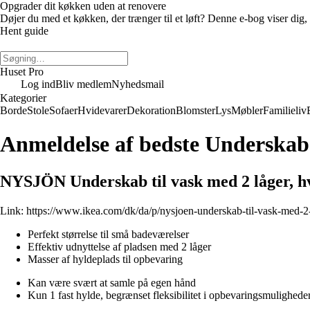
Opgrader dit køkken uden at renovere
Døjer du med et køkken, der trænger til et løft? Denne e-bog viser di
Hent guide
Huset Pro
Log ind
Bliv medlem
Nyhedsmail
Kategorier
Borde
Stole
Sofaer
Hvidevarer
Dekoration
Blomster
Lys
Møbler
Familieliv
Anmeldelse af bedste Underskab
NYSJÖN Underskab til vask med 2 låger, h
Link:
https://www.ikea.com/dk/da/p/nysjoen-underskab-til-vask-med-2
Perfekt størrelse til små badeværelser
Effektiv udnyttelse af pladsen med 2 låger
Masser af hyldeplads til opbevaring
Kan være svært at samle på egen hånd
Kun 1 fast hylde, begrænset fleksibilitet i opbevaringsmulighede