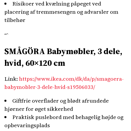
Risikoer ved kvælning påpeget ved
placering af tremmesengen og advarsler om
tilbehør
“`
SMÅGÖRA Babymøbler, 3 dele,
hvid, 60×120 cm
Link:
https://www.ikea.com/dk/da/p/smagoera-
babymobler-3-dele-hvid-s19506033/
Giftfrie overflader og blødt afrundede
hjørner for øget sikkerhed
Praktisk puslebord med behagelig højde og
opbevaringsplads