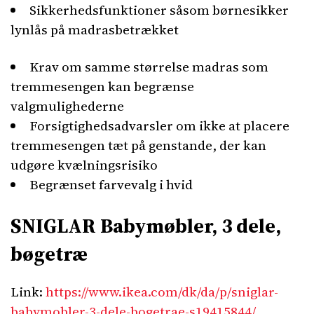
Sikkerhedsfunktioner såsom børnesikker
lynlås på madrasbetrækket
Krav om samme størrelse madras som
tremmesengen kan begrænse
valgmulighederne
Forsigtighedsadvarsler om ikke at placere
tremmesengen tæt på genstande, der kan
udgøre kvælningsrisiko
Begrænset farvevalg i hvid
SNIGLAR Babymøbler, 3 dele,
bøgetræ
Link:
https://www.ikea.com/dk/da/p/sniglar-
babymobler-3-dele-bogetrae-s19415844/