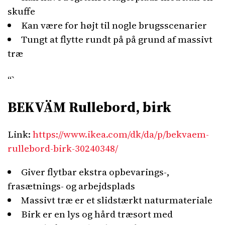
skuffe
Kan være for højt til nogle brugsscenarier
Tungt at flytte rundt på på grund af massivt
træ
“`
BEKVÄM Rullebord, birk
Link:
https://www.ikea.com/dk/da/p/bekvaem-
rullebord-birk-30240348/
Giver flytbar ekstra opbevarings-,
frasætnings- og arbejdsplads
Massivt træ er et slidstærkt naturmateriale
Birk er en lys og hård træsort med