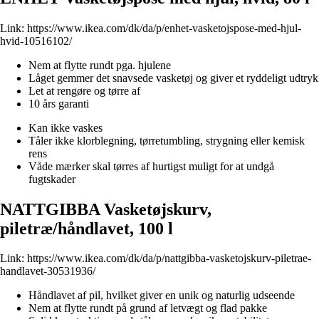
Link:
https://www.ikea.com/dk/da/p/enhet-vasketojspose-med-hjul-
hvid-10516102/
Nem at flytte rundt pga. hjulene
Låget gemmer det snavsede vasketøj og giver et ryddeligt udtryk
Let at rengøre og tørre af
10 års garanti
Kan ikke vaskes
Tåler ikke klorblegning, tørretumbling, strygning eller kemisk
rens
Våde mærker skal tørres af hurtigst muligt for at undgå
fugtskader
NATTGIBBA Vasketøjskurv,
piletræ/håndlavet, 100 l
Link:
https://www.ikea.com/dk/da/p/nattgibba-vasketojskurv-piletrae-
handlavet-30531936/
Håndlavet af pil, hvilket giver en unik og naturlig udseende
Nem at flytte rundt på grund af letvægt og flad pakke