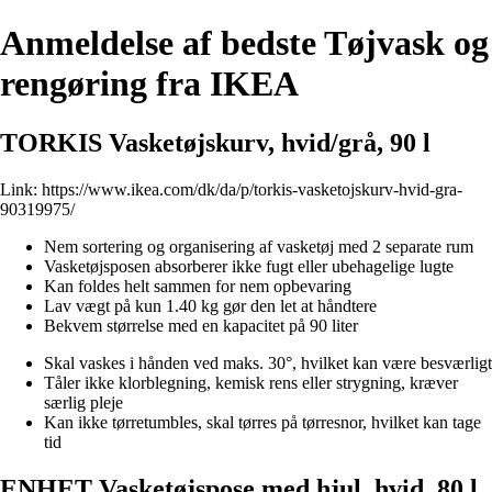
Anmeldelse af bedste Tøjvask og
rengøring fra IKEA
TORKIS Vasketøjskurv, hvid/grå, 90 l
Link:
https://www.ikea.com/dk/da/p/torkis-vasketojskurv-hvid-gra-
90319975/
Nem sortering og organisering af vasketøj med 2 separate rum
Vasketøjsposen absorberer ikke fugt eller ubehagelige lugte
Kan foldes helt sammen for nem opbevaring
Lav vægt på kun 1.40 kg gør den let at håndtere
Bekvem størrelse med en kapacitet på 90 liter
Skal vaskes i hånden ved maks. 30°, hvilket kan være besværligt
Tåler ikke klorblegning, kemisk rens eller strygning, kræver
særlig pleje
Kan ikke tørretumbles, skal tørres på tørresnor, hvilket kan tage
tid
ENHET Vasketøjspose med hjul, hvid, 80 l