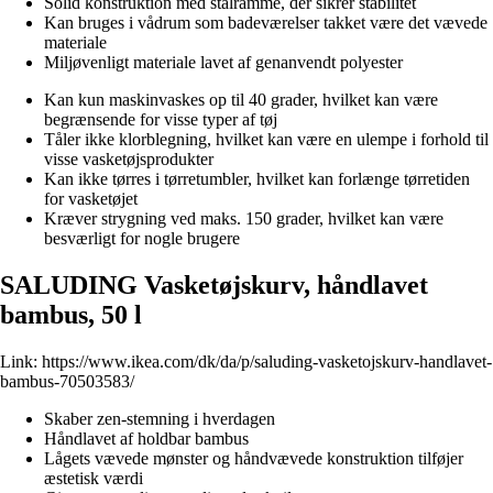
Solid konstruktion med stålramme, der sikrer stabilitet
Kan bruges i vådrum som badeværelser takket være det vævede
materiale
Miljøvenligt materiale lavet af genanvendt polyester
Kan kun maskinvaskes op til 40 grader, hvilket kan være
begrænsende for visse typer af tøj
Tåler ikke klorblegning, hvilket kan være en ulempe i forhold til
visse vasketøjsprodukter
Kan ikke tørres i tørretumbler, hvilket kan forlænge tørretiden
for vasketøjet
Kræver strygning ved maks. 150 grader, hvilket kan være
besværligt for nogle brugere
SALUDING Vasketøjskurv, håndlavet
bambus, 50 l
Link:
https://www.ikea.com/dk/da/p/saluding-vasketojskurv-handlavet-
bambus-70503583/
Skaber zen-stemning i hverdagen
Håndlavet af holdbar bambus
Lågets vævede mønster og håndvævede konstruktion tilføjer
æstetisk værdi