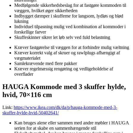
Medfølgende sikkerhedsbeslag for at fastgøre kommoden til
væggen, hvilket øger sikkerheden
Indbygget dæmper i skufferne for langsom, lydløs og blød
lukning
Individuel tilpasning mulig ved kombination af kommoder i
forskellige farver
Skuffeskinner sikrer let løb selv ved fuld belastning
Kræver fastgørelse til væggen for at forhindre mulig væltning
Kræver korrekt valg af skruer og rawlplugs afhængigt af
vægmaterialet
Samlekrævende med flere pakker
Kræver regelmæssig rengøring og vedligeholdelse af
overflader
HAUGA Kommode med 3 skuffer hylde,
hvid, 70×116 cm
Link:
https://www.ikea.com/dk/da/p/hauga-kommode-med-3-
skuffer-hylde-hvid-50402641/
Kan bruges alene eller sammen med andre møbler i HAUGA
serien for at skabe en sammenhængende stil