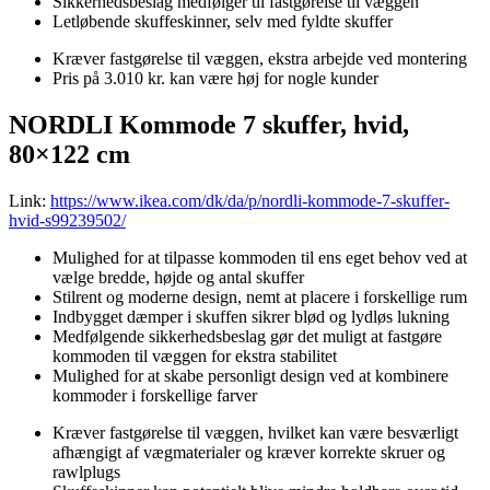
Sikkerhedsbeslag medfølger til fastgørelse til væggen
Letløbende skuffeskinner, selv med fyldte skuffer
Kræver fastgørelse til væggen, ekstra arbejde ved montering
Pris på 3.010 kr. kan være høj for nogle kunder
NORDLI Kommode 7 skuffer, hvid,
80×122 cm
Link:
https://www.ikea.com/dk/da/p/nordli-kommode-7-skuffer-
hvid-s99239502/
Mulighed for at tilpasse kommoden til ens eget behov ved at
vælge bredde, højde og antal skuffer
Stilrent og moderne design, nemt at placere i forskellige rum
Indbygget dæmper i skuffen sikrer blød og lydløs lukning
Medfølgende sikkerhedsbeslag gør det muligt at fastgøre
kommoden til væggen for ekstra stabilitet
Mulighed for at skabe personligt design ved at kombinere
kommoder i forskellige farver
Kræver fastgørelse til væggen, hvilket kan være besværligt
afhængigt af vægmaterialer og kræver korrekte skruer og
rawlplugs