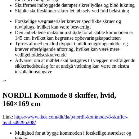
Skuffernes indbyggede dæmper sikrer lydløs og blød lukning
Skjulte skuffeskinner sikrer let løb selv ved fuld belastning
Forskellige vægmaterialer kræver specifikke skruer og
rawlplugs, hvilket kan være besværligt
Den anbefalede maksimumshøjde for at stable kommoden er
145 cm, hvilket kan begrænse opbevaringskapaciteten
Tørres af med en klud dyppet i mildt rengøringsmiddel og
kræver efterfølgende aftørring, hvilket kan være mere
vedligeholdelseskrævende
Advarsel om at møblet skal fastgøres til væggen medfølgende
sikkerhedsbeslag for at undgå væltning kan være en ekstra
installationsopgave
“`
NORDLI Kommode 8 skuffer, hvid,
160×169 cm
Link:
https://www.ikea.com/dk/da/p/nordli-kommode-8-skuffer-
hvid-s49295208/
Mulighed for at bygge kommoden i forskellige størrelser og
højder.