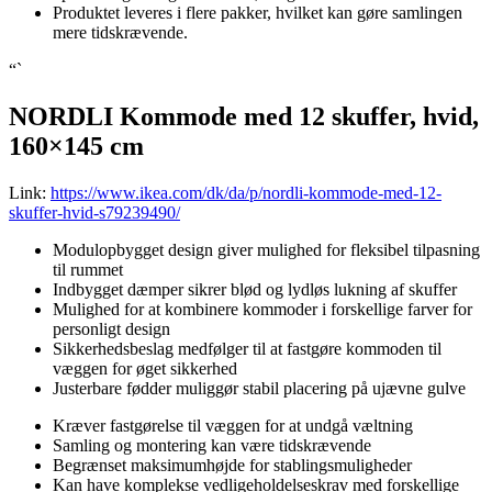
Produktet leveres i flere pakker, hvilket kan gøre samlingen
mere tidskrævende.
“`
NORDLI Kommode med 12 skuffer, hvid,
160×145 cm
Link:
https://www.ikea.com/dk/da/p/nordli-kommode-med-12-
skuffer-hvid-s79239490/
Modulopbygget design giver mulighed for fleksibel tilpasning
til rummet
Indbygget dæmper sikrer blød og lydløs lukning af skuffer
Mulighed for at kombinere kommoder i forskellige farver for
personligt design
Sikkerhedsbeslag medfølger til at fastgøre kommoden til
væggen for øget sikkerhed
Justerbare fødder muliggør stabil placering på ujævne gulve
Kræver fastgørelse til væggen for at undgå væltning
Samling og montering kan være tidskrævende
Begrænset maksimumhøjde for stablingsmuligheder
Kan have komplekse vedligeholdelseskrav med forskellige