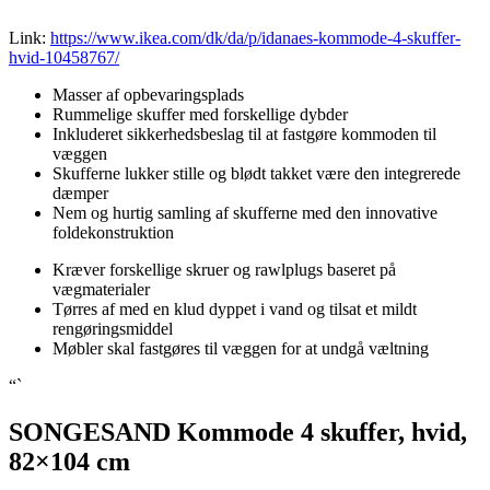
Link:
https://www.ikea.com/dk/da/p/idanaes-kommode-4-skuffer-
hvid-10458767/
Masser af opbevaringsplads
Rummelige skuffer med forskellige dybder
Inkluderet sikkerhedsbeslag til at fastgøre kommoden til
væggen
Skufferne lukker stille og blødt takket være den integrerede
dæmper
Nem og hurtig samling af skufferne med den innovative
foldekonstruktion
Kræver forskellige skruer og rawlplugs baseret på
vægmaterialer
Tørres af med en klud dyppet i vand og tilsat et mildt
rengøringsmiddel
Møbler skal fastgøres til væggen for at undgå væltning
“`
SONGESAND Kommode 4 skuffer, hvid,
82×104 cm