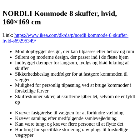
“`
NORDLI Kommode 8 skuffer, hvid,
160×169 cm
Link:
https://www.ikea.com/dk/da/p/nordli-kommode-8-skuffer-
hvid-s69295349/
Modulopbygget design, der kan tilpasses efter behov og rum
Stilrent og moderne design, der passer ind i de fleste hjem
Indbygget dæmper for langsom, lydløs og blød lukning af
skuffer
Sikkerhedsbeslag medfølger for at fastgøre kommoden til
væggen
Mulighed for personlig tilpasning ved at bruge kommoder i
forskellige farver
Skuffeskinner sikrer, at skufferne løber let, selvom de er fyldt
op
Kræver fastgørelse til væggen for at forhindre væltning
Kræver samling efter medfølgende samlevejledning
Kan være tungt og kræver flere personer til at flytte det
Har brug for specifikke skruer og rawlplugs til forskellige
vægtyper