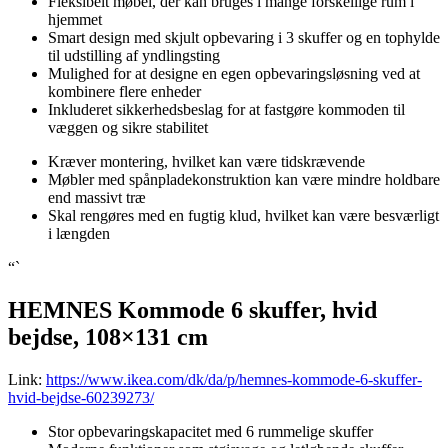
Fleksibelt møbel, der kan bruges i mange forskellige rum i
hjemmet
Smart design med skjult opbevaring i 3 skuffer og en tophylde
til udstilling af yndlingsting
Mulighed for at designe en egen opbevaringsløsning ved at
kombinere flere enheder
Inkluderet sikkerhedsbeslag for at fastgøre kommoden til
væggen og sikre stabilitet
Kræver montering, hvilket kan være tidskrævende
Møbler med spånpladekonstruktion kan være mindre holdbare
end massivt træ
Skal rengøres med en fugtig klud, hvilket kan være besværligt
i længden
“`
HEMNES Kommode 6 skuffer, hvid
bejdse, 108×131 cm
Link:
https://www.ikea.com/dk/da/p/hemnes-kommode-6-skuffer-
hvid-bejdse-60239273/
Stor opbevaringskapacitet med 6 rummelige skuffer