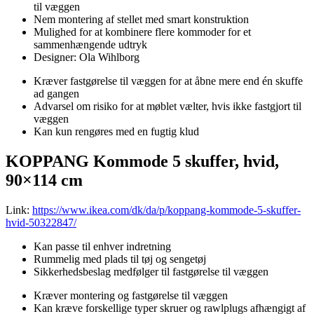
til væggen
Nem montering af stellet med smart konstruktion
Mulighed for at kombinere flere kommoder for et
sammenhængende udtryk
Designer: Ola Wihlborg
Kræver fastgørelse til væggen for at åbne mere end én skuffe
ad gangen
Advarsel om risiko for at møblet vælter, hvis ikke fastgjort til
væggen
Kan kun rengøres med en fugtig klud
KOPPANG Kommode 5 skuffer, hvid,
90×114 cm
Link:
https://www.ikea.com/dk/da/p/koppang-kommode-5-skuffer-
hvid-50322847/
Kan passe til enhver indretning
Rummelig med plads til tøj og sengetøj
Sikkerhedsbeslag medfølger til fastgørelse til væggen
Kræver montering og fastgørelse til væggen
Kan kræve forskellige typer skruer og rawlplugs afhængigt af