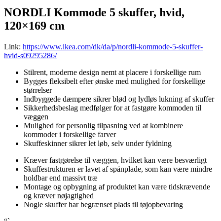
NORDLI Kommode 5 skuffer, hvid,
120×169 cm
Link:
https://www.ikea.com/dk/da/p/nordli-kommode-5-skuffer-
hvid-s09295286/
Stilrent, moderne design nemt at placere i forskellige rum
Bygges fleksibelt efter ønske med mulighed for forskellige
størrelser
Indbyggede dæmpere sikrer blød og lydløs lukning af skuffer
Sikkerhedsbeslag medfølger for at fastgøre kommoden til
væggen
Mulighed for personlig tilpasning ved at kombinere
kommoder i forskellige farver
Skuffeskinner sikrer let løb, selv under fyldning
Kræver fastgørelse til væggen, hvilket kan være besværligt
Skuffestrukturen er lavet af spånplade, som kan være mindre
holdbar end massivt træ
Montage og opbygning af produktet kan være tidskrævende
og kræver nøjagtighed
Nogle skuffer har begrænset plads til tøjopbevaring