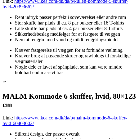
Link:
https://www.ikea.com/dk/da/p/kullen-kommode-5-skuffer-
hvid-20393662/
Rent udtryk passer perfekt i soveværelset eller andre rum
Stor skuffe har plads til ca. 8 par bukser eller 16 T-shirts
Lille skuffe har plads til ca. 4 par bukser eller 8 T-shirts
Sikkerhedsbeslag medfølger for at fastgøre til væggen
Nem at rengøre med vand og mildt rengøringsmiddel
Kræver fastgørelse til væggen for at forhindre væltning
Kræver brug af passende skruer og rawlplugs til forskellige
vægmaterialer
Nogle dele er lavet af spånplade, som kan være mindre
holdbart end massivt træ
“`
MALM Kommode 6 skuffer, hvid, 80×123
cm
Link:
https://www.ikea.com/dk/da/p/malm-kommode-6-skuffer-
hvid-60403602/
Stilrent design, der passer overalt