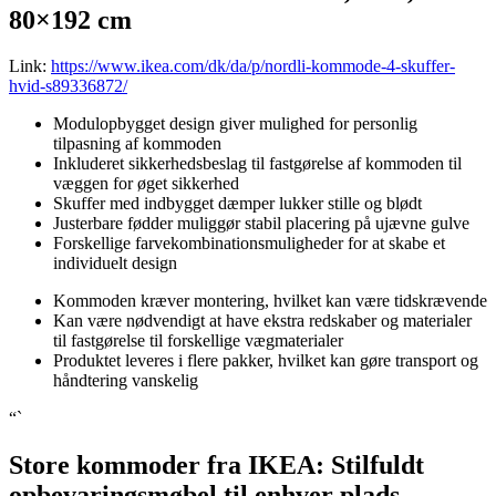
80×192 cm
Link:
https://www.ikea.com/dk/da/p/nordli-kommode-4-skuffer-
hvid-s89336872/
Modulopbygget design giver mulighed for personlig
tilpasning af kommoden
Inkluderet sikkerhedsbeslag til fastgørelse af kommoden til
væggen for øget sikkerhed
Skuffer med indbygget dæmper lukker stille og blødt
Justerbare fødder muliggør stabil placering på ujævne gulve
Forskellige farvekombinationsmuligheder for at skabe et
individuelt design
Kommoden kræver montering, hvilket kan være tidskrævende
Kan være nødvendigt at have ekstra redskaber og materialer
til fastgørelse til forskellige vægmaterialer
Produktet leveres i flere pakker, hvilket kan gøre transport og
håndtering vanskelig
“`
Store kommoder fra IKEA: Stilfuldt
opbevaringsmøbel til enhver plads