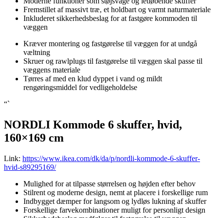
Moderne funktioner som støjsvage og letløbende skuffer
Fremstillet af massivt træ, et holdbart og varmt naturmateriale
Inkluderet sikkerhedsbeslag for at fastgøre kommoden til
væggen
Kræver montering og fastgørelse til væggen for at undgå
væltning
Skruer og rawlplugs til fastgørelse til væggen skal passe til
væggens materiale
Tørres af med en klud dyppet i vand og mildt
rengøringsmiddel for vedligeholdelse
“`
NORDLI Kommode 6 skuffer, hvid,
160×169 cm
Link:
https://www.ikea.com/dk/da/p/nordli-kommode-6-skuffer-
hvid-s89295169/
Mulighed for at tilpasse størrelsen og højden efter behov
Stilrent og moderne design, nemt at placere i forskellige rum
Indbygget dæmper for langsom og lydløs lukning af skuffer
Forskellige farvekombinationer muligt for personligt design