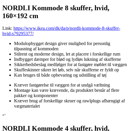
NORDLI Kommode 8 skuffer, hvid,
160×192 cm
Link:
https://www.ikea.com/dk/da/p/nordli-kommode-8-skuffer-
hvid-s79295377/
Modulopbygget design giver mulighed for personlig
tilpasning af kommoden
Stilrent og moderne design, let at placere i forskellige rum
Indbygget dæmper for blød og lydløs lukning af skufferne
Sikkerhedsbeslag medfølger for at fastgøre møblet til væggen
Skuffeskinner sikrer let løb, selv når skufferne er fyldt op
Kan bruges til både opbevaring og udstilling af tøj
Kræver fastgørelse til væggen for at undgå væltning
Montage kan være krævende, da produktet består af flere
pakker og komponenter
Kræver brug af forskellige skruer og rawlplugs afhængigt af
vægmaterialet
“`
NORDLI Kommode 4 skuffer, hvid,