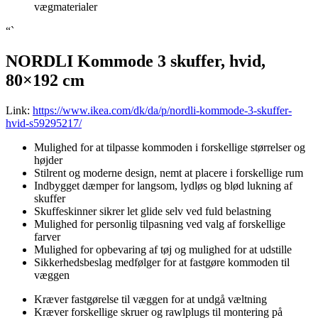
vægmaterialer
“`
NORDLI Kommode 3 skuffer, hvid,
80×192 cm
Link:
https://www.ikea.com/dk/da/p/nordli-kommode-3-skuffer-
hvid-s59295217/
Mulighed for at tilpasse kommoden i forskellige størrelser og
højder
Stilrent og moderne design, nemt at placere i forskellige rum
Indbygget dæmper for langsom, lydløs og blød lukning af
skuffer
Skuffeskinner sikrer let glide selv ved fuld belastning
Mulighed for personlig tilpasning ved valg af forskellige
farver
Mulighed for opbevaring af tøj og mulighed for at udstille
Sikkerhedsbeslag medfølger for at fastgøre kommoden til
væggen
Kræver fastgørelse til væggen for at undgå væltning
Kræver forskellige skruer og rawlplugs til montering på