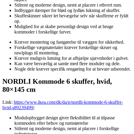
Stilrent og moderne design, nemt at placere i ethvert rum.
Indbygget dæmper for blød og lydløs lukning af skuffer.
Skuffeskinner sikrer let bevægelse selv når skufferne er fyldt
op.
Mulighed for at skabe personligt design ved at bruge
kommoder i forskellige farver.
Kræver montering og fastgørelse til væggen for sikkerhed.
Forskellige vægmaterialer kræver forskellige skruer og
rawlplugs til montering.
Kræver muligvis lutning for at afhjælpe ujævnheder i gulvet.
Kan være besværlig at samle med flere moduler og dele.
Nogle dele kræver specifik rengøring for at bevare udseendet.
NORDLI Kommode 6 skuffer, hvid,
80×145 cm
Link:
https://www.ikea.com/dk/da/p/nordli-kommode-6-skuffer-
hvid-s89239499/
Modulopbygget design giver fleksibilitet til at tilpasse
kommoden efter behov og rumstørrelse
Stilrent og moderne design, nemt at placere i forskellige
indretninger