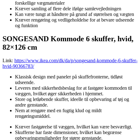
forskellige vægmaterialer
Kræver samling af flere dele ifølge samlevejledningen
Kan være tungt at håndtere på grund af størrelsen og vægten
Kræver rengøring og vedligeholdelse for at bevare udseende
og funktion
SONGESAND Kommode 6 skuffer, hvid,
82×126 cm
Link:
https://www.ikea.com/dk/da/p/songesand-kommode-6-skuffer-
hvid-90366783/
Klassisk design med paneler på skuffefronterne, tidløst
udseende.
Leveres med sikkerhedsbeslag for at fastgøre kommoden til
væggen, hvilket øger sikkerheden i hjemmet.
Store og letløbende skuffer, ideelle til opbevaring af tøj og
andre genstande.
Nem at rengøre med en fugtig klud og mildt
rengøringsmiddel.
Kræver fastgørelse til væggen, hvilket kan være besværligt.
Skufferne har faste dimensioner, hvilket kan begrænse
opbevaringsmuligheder for større genstande.