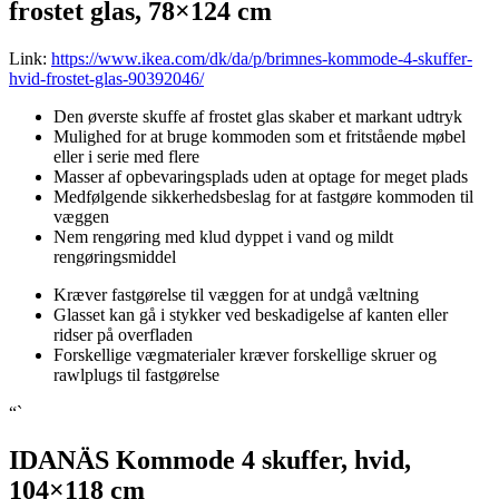
frostet glas, 78×124 cm
Link:
https://www.ikea.com/dk/da/p/brimnes-kommode-4-skuffer-
hvid-frostet-glas-90392046/
Den øverste skuffe af frostet glas skaber et markant udtryk
Mulighed for at bruge kommoden som et fritstående møbel
eller i serie med flere
Masser af opbevaringsplads uden at optage for meget plads
Medfølgende sikkerhedsbeslag for at fastgøre kommoden til
væggen
Nem rengøring med klud dyppet i vand og mildt
rengøringsmiddel
Kræver fastgørelse til væggen for at undgå væltning
Glasset kan gå i stykker ved beskadigelse af kanten eller
ridser på overfladen
Forskellige vægmaterialer kræver forskellige skruer og
rawlplugs til fastgørelse
“`
IDANÄS Kommode 4 skuffer, hvid,
104×118 cm