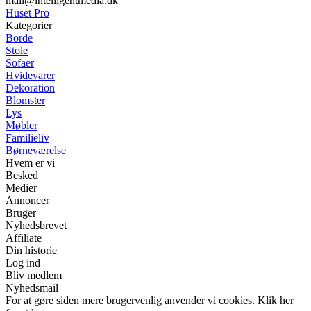
mail@intelligentmedia.dk
Huset Pro
Kategorier
Borde
Stole
Sofaer
Hvidevarer
Dekoration
Blomster
Lys
Møbler
Familieliv
Børneværelse
Hvem er vi
Besked
Medier
Annoncer
Bruger
Nyhedsbrevet
Affiliate
Din historie
Log ind
Bliv medlem
Nyhedsmail
For at gøre siden mere brugervenlig anvender vi cookies. Klik her