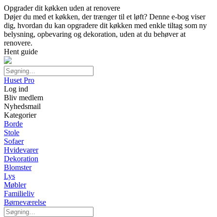
Opgrader dit køkken uden at renovere
Døjer du med et køkken, der trænger til et løft? Denne e-bog viser
dig, hvordan du kan opgradere dit køkken med enkle tiltag som ny
belysning, opbevaring og dekoration, uden at du behøver at
renovere.
Hent guide
Huset Pro
Log ind
Bliv medlem
Nyhedsmail
Kategorier
Borde
Stole
Sofaer
Hvidevarer
Dekoration
Blomster
Lys
Møbler
Familieliv
Børneværelse