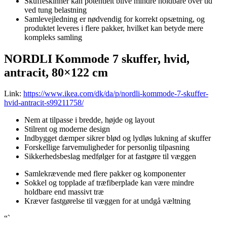
Skuffeskinner kan potentielt blive mindre holdbare over tid
ved tung belastning
Samlevejledning er nødvendig for korrekt opsætning, og
produktet leveres i flere pakker, hvilket kan betyde mere
kompleks samling
NORDLI Kommode 7 skuffer, hvid,
antracit, 80×122 cm
Link:
https://www.ikea.com/dk/da/p/nordli-kommode-7-skuffer-
hvid-antracit-s99211758/
Nem at tilpasse i bredde, højde og layout
Stilrent og moderne design
Indbygget dæmper sikrer blød og lydløs lukning af skuffer
Forskellige farvemuligheder for personlig tilpasning
Sikkerhedsbeslag medfølger for at fastgøre til væggen
Samlekrævende med flere pakker og komponenter
Sokkel og topplade af træfiberplade kan være mindre
holdbare end massivt træ
Kræver fastgørelse til væggen for at undgå væltning
“`