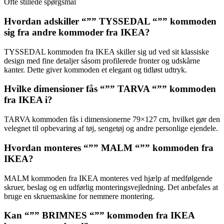
Ofte stillede spørgsmål
Hvordan adskiller “”” TYSSEDAL “”” kommoden
sig fra andre kommoder fra IKEA?
TYSSEDAL kommoden fra IKEA skiller sig ud ved sit klassiske
design med fine detaljer såsom profilerede fronter og udskårne
kanter. Dette giver kommoden et elegant og tidløst udtryk.
Hvilke dimensioner fås “”” TARVA “”” kommoden
fra IKEA i?
TARVA kommoden fås i dimensionerne 79×127 cm, hvilket gør den
velegnet til opbevaring af tøj, sengetøj og andre personlige ejendele.
Hvordan monteres “”” MALM “”” kommoden fra
IKEA?
MALM kommoden fra IKEA monteres ved hjælp af medfølgende
skruer, beslag og en udførlig monteringsvejledning. Det anbefales at
bruge en skruemaskine for nemmere montering.
Kan “”” BRIMNES “”” kommoden fra IKEA