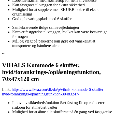
Løbende skuffer med skuffestop for nem anvendelse
Kan fastgøres til væggen for ekstra sikkerhed
Mulighed for at supplere med SKUBB bokse til ekstra
organisering
God opbevaringsplads med 6 skuffer
Samlekrævende ifølge samlevejledningen
Kræver fastgørelse til væggen, hvilket kan være besværligt
for nogen
Mål og vægt på pakkerne kan gøre det vanskeligt at
transportere og håndtere alene
“`
VIHALS Kommode 6 skuffer,
hvid/forankrings-/oplåsningsfunktion,
70x47x120 cm
Link:
https://www.ikea.com/dk/da/p/vihals-kommode-6-skuffer-
hvid-forankrings-oplasningsfunktion-30483247/
Innovativ sikkerhedsfunktion Sæt fast og lås op reducerer
risikoen for at møblet vælter
Mulighed for at åbne alle skufferne på én gang ved fastgørelse