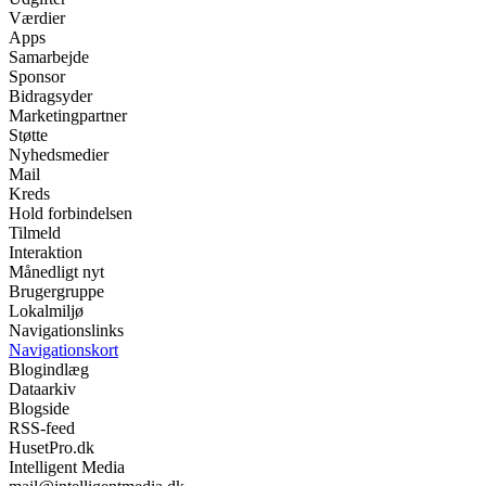
Værdier
Apps
Samarbejde
Sponsor
Bidragsyder
Marketingpartner
Støtte
Nyhedsmedier
Mail
Kreds
Hold forbindelsen
Tilmeld
Interaktion
Månedligt nyt
Brugergruppe
Lokalmiljø
Navigationslinks
Navigationskort
Blogindlæg
Dataarkiv
Blogside
RSS-feed
HusetPro.dk
Intelligent Media