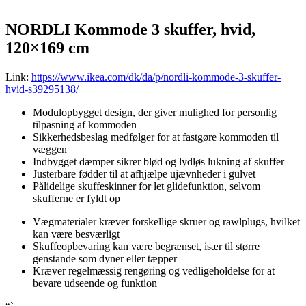
“`
NORDLI Kommode 3 skuffer, hvid,
120×169 cm
Link:
https://www.ikea.com/dk/da/p/nordli-kommode-3-skuffer-
hvid-s39295138/
Modulopbygget design, der giver mulighed for personlig
tilpasning af kommoden
Sikkerhedsbeslag medfølger for at fastgøre kommoden til
væggen
Indbygget dæmper sikrer blød og lydløs lukning af skuffer
Justerbare fødder til at afhjælpe ujævnheder i gulvet
Pålidelige skuffeskinner for let glidefunktion, selvom
skufferne er fyldt op
Vægmaterialer kræver forskellige skruer og rawlplugs, hvilket
kan være besværligt
Skuffeopbevaring kan være begrænset, især til større
genstande som dyner eller tæpper
Kræver regelmæssig rengøring og vedligeholdelse for at
bevare udseende og funktion