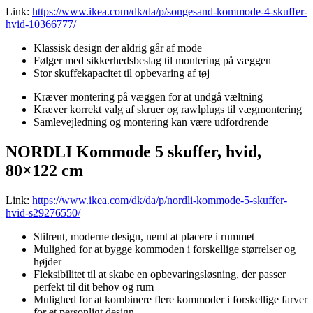
Link:
https://www.ikea.com/dk/da/p/songesand-kommode-4-skuffer-
hvid-10366777/
Klassisk design der aldrig går af mode
Følger med sikkerhedsbeslag til montering på væggen
Stor skuffekapacitet til opbevaring af tøj
Kræver montering på væggen for at undgå væltning
Kræver korrekt valg af skruer og rawlplugs til vægmontering
Samlevejledning og montering kan være udfordrende
NORDLI Kommode 5 skuffer, hvid,
80×122 cm
Link:
https://www.ikea.com/dk/da/p/nordli-kommode-5-skuffer-
hvid-s29276550/
Stilrent, moderne design, nemt at placere i rummet
Mulighed for at bygge kommoden i forskellige størrelser og
højder
Fleksibilitet til at skabe en opbevaringsløsning, der passer
perfekt til dit behov og rum
Mulighed for at kombinere flere kommoder i forskellige farver
for et personligt design