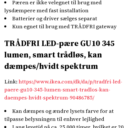
Pæren er ikke velegnet til brug med
lysdæmpere med fast installation
Batterier og driver sælges separat
Kun egnet til brug med TRÅDFRI gateway
TRÅDFRI LED-pære GU10 345
lumen, smart trådløs, kan
dæmpes/hvidt spektrum
Link:
https://www.ikea.com/dk/da/p/tradfri-led-
paere-gu10-345-lumen-smart-tradlos-kan-
daempes-hvidt-spektrum-90486785/
Kan dæmpes og ændre lysets farve for at
tilpasse belysningen til enhver lejlighed
Lang levetid på ca. 25.000 timer, hvilket er 20