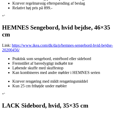
Kræver regelmæssig efterspænding af beslag
Relativt høj pris på 899.-
“`
HEMNES Sengebord, hvid bejdse, 46×35
cm
Link:
https://www.ikea.com/dk/da/p/hemnes-sengebord-hvid-bejdse-
20200456/
Praktisk som sengebord, entrébord eller sidebord
Fremstillet af bæredygtigt indkøbt træ
Løbende skuffe med skuffestop
Kan kombineres med andre møbler i HEMNES serien
Kræver rengøring med mildt rengøringsmiddel
Kun 25 cm frihøjde under møbler
“`
LACK Sidebord, hvid, 35×35 cm