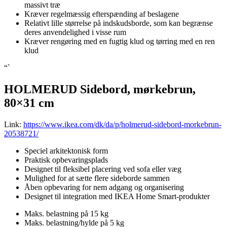
massivt træ
Kræver regelmæssig efterspænding af beslagene
Relativt lille størrelse på indskudsborde, som kan begrænse
deres anvendelighed i visse rum
Kræver rengøring med en fugtig klud og tørring med en ren
klud
“`
HOLMERUD Sidebord, mørkebrun,
80×31 cm
Link:
https://www.ikea.com/dk/da/p/holmerud-sidebord-morkebrun-
20538721/
Speciel arkitektonisk form
Praktisk opbevaringsplads
Designet til fleksibel placering ved sofa eller væg
Mulighed for at sætte flere sideborde sammen
Åben opbevaring for nem adgang og organisering
Designet til integration med IKEA Home Smart-produkter
Maks. belastning på 15 kg
Maks. belastning/hylde på 5 kg