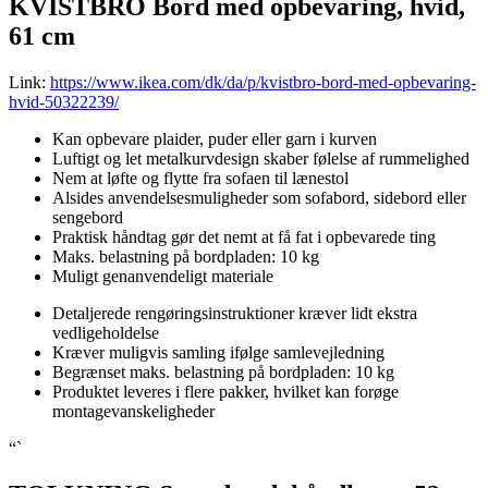
KVISTBRO Bord med opbevaring, hvid,
61 cm
Link:
https://www.ikea.com/dk/da/p/kvistbro-bord-med-opbevaring-
hvid-50322239/
Kan opbevare plaider, puder eller garn i kurven
Luftigt og let metalkurvdesign skaber følelse af rummelighed
Nem at løfte og flytte fra sofaen til lænestol
Alsides anvendelsesmuligheder som sofabord, sidebord eller
sengebord
Praktisk håndtag gør det nemt at få fat i opbevarede ting
Maks. belastning på bordpladen: 10 kg
Muligt genanvendeligt materiale
Detaljerede rengøringsinstruktioner kræver lidt ekstra
vedligeholdelse
Kræver muligvis samling ifølge samlevejledning
Begrænset maks. belastning på bordpladen: 10 kg
Produktet leveres i flere pakker, hvilket kan forøge
montagevanskeligheder
“`