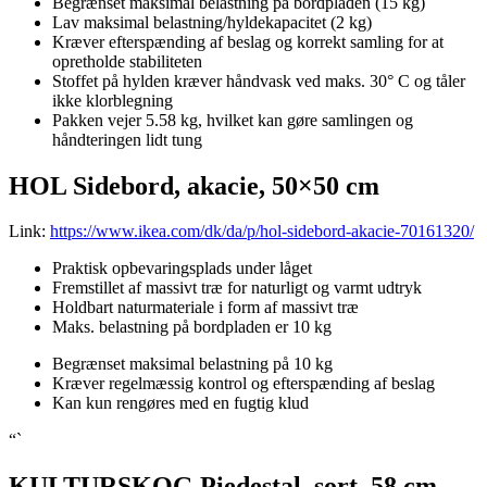
Begrænset maksimal belastning på bordpladen (15 kg)
Lav maksimal belastning/hyldekapacitet (2 kg)
Kræver efterspænding af beslag og korrekt samling for at
opretholde stabiliteten
Stoffet på hylden kræver håndvask ved maks. 30° C og tåler
ikke klorblegning
Pakken vejer 5.58 kg, hvilket kan gøre samlingen og
håndteringen lidt tung
HOL Sidebord, akacie, 50×50 cm
Link:
https://www.ikea.com/dk/da/p/hol-sidebord-akacie-70161320/
Praktisk opbevaringsplads under låget
Fremstillet af massivt træ for naturligt og varmt udtryk
Holdbart naturmateriale i form af massivt træ
Maks. belastning på bordpladen er 10 kg
Begrænset maksimal belastning på 10 kg
Kræver regelmæssig kontrol og efterspænding af beslag
Kan kun rengøres med en fugtig klud
“`
KULTURSKOG Piedestal, sort, 58 cm