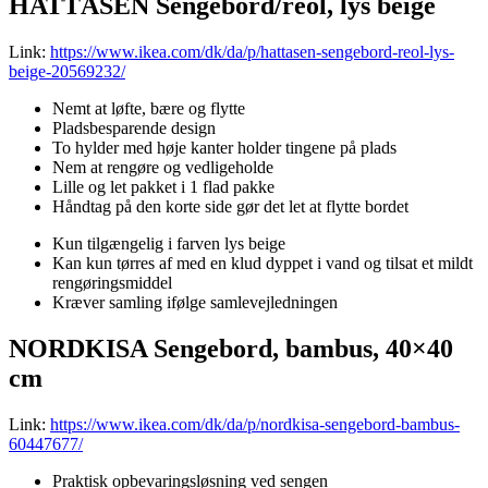
HATTÅSEN Sengebord/reol, lys beige
Link:
https://www.ikea.com/dk/da/p/hattasen-sengebord-reol-lys-
beige-20569232/
Nemt at løfte, bære og flytte
Pladsbesparende design
To hylder med høje kanter holder tingene på plads
Nem at rengøre og vedligeholde
Lille og let pakket i 1 flad pakke
Håndtag på den korte side gør det let at flytte bordet
Kun tilgængelig i farven lys beige
Kan kun tørres af med en klud dyppet i vand og tilsat et mildt
rengøringsmiddel
Kræver samling ifølge samlevejledningen
NORDKISA Sengebord, bambus, 40×40
cm
Link:
https://www.ikea.com/dk/da/p/nordkisa-sengebord-bambus-
60447677/
Praktisk opbevaringsløsning ved sengen