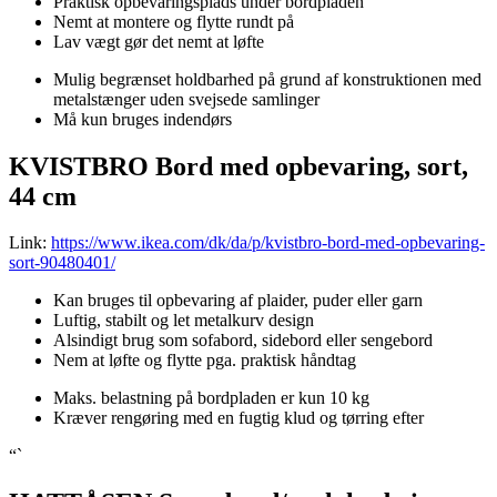
Praktisk opbevaringsplads under bordpladen
Nemt at montere og flytte rundt på
Lav vægt gør det nemt at løfte
Mulig begrænset holdbarhed på grund af konstruktionen med
metalstænger uden svejsede samlinger
Må kun bruges indendørs
KVISTBRO Bord med opbevaring, sort,
44 cm
Link:
https://www.ikea.com/dk/da/p/kvistbro-bord-med-opbevaring-
sort-90480401/
Kan bruges til opbevaring af plaider, puder eller garn
Luftig, stabilt og let metalkurv design
Alsindigt brug som sofabord, sidebord eller sengebord
Nem at løfte og flytte pga. praktisk håndtag
Maks. belastning på bordpladen er kun 10 kg
Kræver rengøring med en fugtig klud og tørring efter
“`