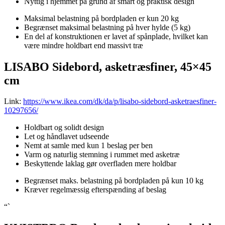
Nyttig i hjemmet på grund af smart og praktisk design
Maksimal belastning på bordpladen er kun 20 kg
Begrænset maksimal belastning på hver hylde (5 kg)
En del af konstruktionen er lavet af spånplade, hvilket kan
være mindre holdbart end massivt træ
LISABO Sidebord, asketræsfiner, 45×45
cm
Link:
https://www.ikea.com/dk/da/p/lisabo-sidebord-asketraesfiner-
10297656/
Holdbart og solidt design
Let og håndlavet udseende
Nemt at samle med kun 1 beslag per ben
Varm og naturlig stemning i rummet med asketræ
Beskyttende laklag gør overfladen mere holdbar
Begrænset maks. belastning på bordpladen på kun 10 kg
Kræver regelmæssig efterspænding af beslag
“`