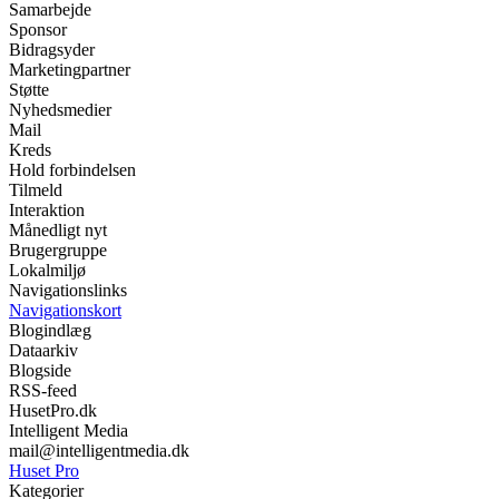
Samarbejde
Sponsor
Bidragsyder
Marketingpartner
Støtte
Nyhedsmedier
Mail
Kreds
Hold forbindelsen
Tilmeld
Interaktion
Månedligt nyt
Brugergruppe
Lokalmiljø
Navigationslinks
Navigationskort
Blogindlæg
Dataarkiv
Blogside
RSS-feed
HusetPro.dk
Intelligent Media
mail@intelligentmedia.dk
Huset Pro
Kategorier