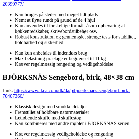
20399777/
Kan bruges på steder med meget lidt plads
Nemt at flytte rundt på grund af de 4 hjul
Kan anvendes til forskellige formål såsom opbevaring af
køkkenredskaber, skrivebordstilbehør osv.
Robust konstruktion og gennemgået strenge tests for stabilitet,
holdbarhed og sikkerhed
Kan kun anbefales til indendørs brug
Max belastning pr. etage er begrænset til 11 kg
Kræver regelmæssig rengøring og vedligeholdelse
BJÖRKSNÄS Sengebord, birk, 48×38 cm
Link:
https://www.ikea.com/dk/da/p/bjoerksnaes-sengebord-birk-
70407360/
Klassisk design med smukke detaljer
Fremstillet af holdbare naturmaterialer
Letløbende skuffe med skuffestop
Kan kombineres med andre møbler i BJÖRKSNÄS serien
Kræver regelmæssig vedligeholdelse og rengøring