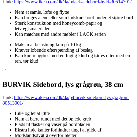
Link:
https://www.ikea.com/dk/da/p/lack-sidebord-hvid-30514791/
Nem at samle, løfte og flytte
Kan bruges alene eller som indskudsbord under et større bord
Stærk konstruktion med honeycomb-papir og
letvægtsmaterialer
Kan matches med andre møbler i LACK serien
Maksimal belastning kun på 10 kg
Kræver løbende efterspænding af beslag
Kan kun rengøres med en fugtig klud og tørres efter med en
ren, tør klud
“`
BURVIK Sidebord, lys grågrøn, 38 cm
Link:
https://www.ikea.com/dk/da/p/burvik-sidebord-lys-gragron-
80513001/
Lille og let at løfte
Nem at bære rundt med det bøjede greb
Plads til flasker og vaser på bordpladen
Ekstra høje kanter forhindrer ting i at glide af
Modstandsdygtig overfor pletter