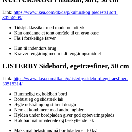
Link:
https://www.ikea.com/dk/da/p/kulturskog-piedestal-sort-
80556509/
Tidsløs klassiker med moderne udtryk
Kan omdanne et tomt område til en grøn oase
Fås i forskellige farver
Kun til indendørs brug
Kræver rengøring med mildt rengøringsmiddel
LISTERBY Sidebord, egetræsfiner, 50 cm
Link:
https://www.ikea.com/dk/da/p/listerby-sidebord-egetraesfiner-
30515314/
Rummeligt og holdbart bord
Robust eg og slidstærk lak
Ægte udstråling og stilrent design
Nem at kombinere med andre møbler
Hylden under bordpladen giver god opbevaringsplads
Holdbart naturmateriale og beskyttende lak
Maksimal belastning på bordpladen er 10 kg