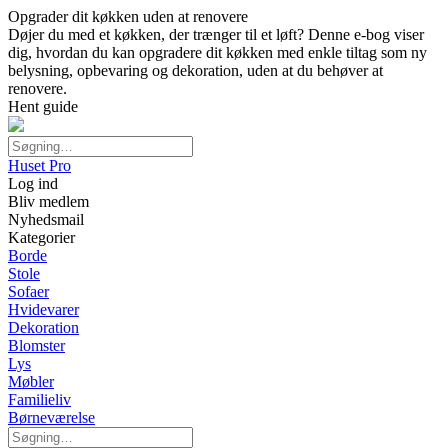
Opgrader dit køkken uden at renovere
Døjer du med et køkken, der trænger til et løft? Denne e-bog viser
dig, hvordan du kan opgradere dit køkken med enkle tiltag som ny
belysning, opbevaring og dekoration, uden at du behøver at
renovere.
Hent guide
Huset Pro
Log ind
Bliv medlem
Nyhedsmail
Kategorier
Borde
Stole
Sofaer
Hvidevarer
Dekoration
Blomster
Lys
Møbler
Familieliv
Børneværelse