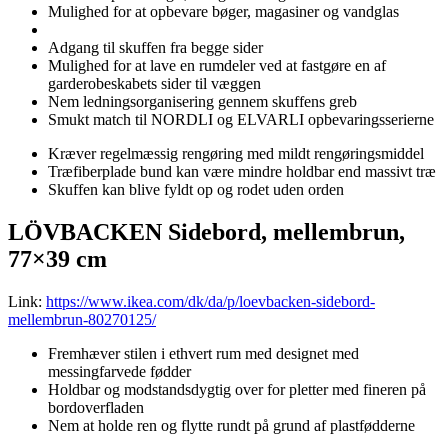
Mulighed for at opbevare bøger, magasiner og vandglas
Adgang til skuffen fra begge sider
Mulighed for at lave en rumdeler ved at fastgøre en af
garderobeskabets sider til væggen
Nem ledningsorganisering gennem skuffens greb
Smukt match til NORDLI og ELVARLI opbevaringsserierne
Kræver regelmæssig rengøring med mildt rengøringsmiddel
Træfiberplade bund kan være mindre holdbar end massivt træ
Skuffen kan blive fyldt op og rodet uden orden
LÖVBACKEN Sidebord, mellembrun,
77×39 cm
Link:
https://www.ikea.com/dk/da/p/loevbacken-sidebord-
mellembrun-80270125/
Fremhæver stilen i ethvert rum med designet med
messingfarvede fødder
Holdbar og modstandsdygtig over for pletter med fineren på
bordoverfladen
Nem at holde ren og flytte rundt på grund af plastfødderne