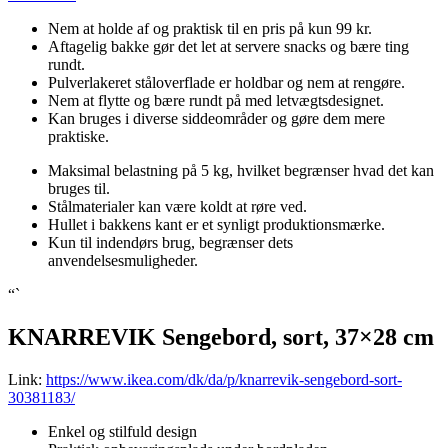
Nem at holde af og praktisk til en pris på kun 99 kr.
Aftagelig bakke gør det let at servere snacks og bære ting
rundt.
Pulverlakeret ståloverflade er holdbar og nem at rengøre.
Nem at flytte og bære rundt på med letvægtsdesignet.
Kan bruges i diverse siddeområder og gøre dem mere
praktiske.
Maksimal belastning på 5 kg, hvilket begrænser hvad det kan
bruges til.
Stålmaterialer kan være koldt at røre ved.
Hullet i bakkens kant er et synligt produktionsmærke.
Kun til indendørs brug, begrænser dets
anvendelsesmuligheder.
“`
KNARREVIK Sengebord, sort, 37×28 cm
Link:
https://www.ikea.com/dk/da/p/knarrevik-sengebord-sort-
30381183/
Enkel og stilfuld design