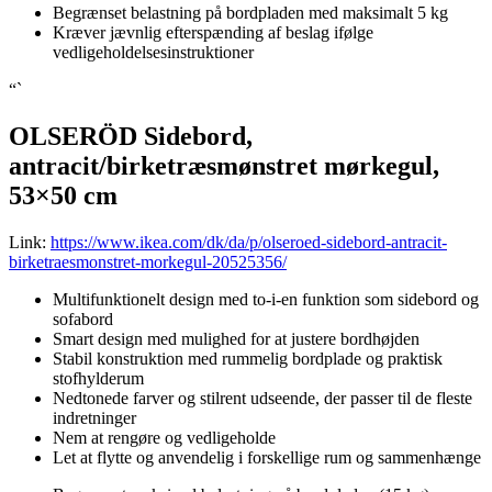
Begrænset belastning på bordpladen med maksimalt 5 kg
Kræver jævnlig efterspænding af beslag ifølge
vedligeholdelsesinstruktioner
“`
OLSERÖD Sidebord,
antracit/birketræsmønstret mørkegul,
53×50 cm
Link:
https://www.ikea.com/dk/da/p/olseroed-sidebord-antracit-
birketraesmonstret-morkegul-20525356/
Multifunktionelt design med to-i-en funktion som sidebord og
sofabord
Smart design med mulighed for at justere bordhøjden
Stabil konstruktion med rummelig bordplade og praktisk
stofhylderum
Nedtonede farver og stilrent udseende, der passer til de fleste
indretninger
Nem at rengøre og vedligeholde
Let at flytte og anvendelig i forskellige rum og sammenhænge