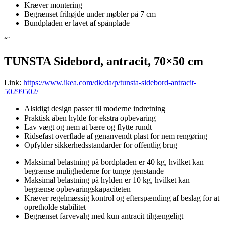
Kræver montering
Begrænset frihøjde under møbler på 7 cm
Bundpladen er lavet af spånplade
“`
TUNSTA Sidebord, antracit, 70×50 cm
Link:
https://www.ikea.com/dk/da/p/tunsta-sidebord-antracit-
50299502/
Alsidigt design passer til moderne indretning
Praktisk åben hylde for ekstra opbevaring
Lav vægt og nem at bære og flytte rundt
Ridsefast overflade af genanvendt plast for nem rengøring
Opfylder sikkerhedsstandarder for offentlig brug
Maksimal belastning på bordpladen er 40 kg, hvilket kan
begrænse mulighederne for tunge genstande
Maksimal belastning på hylden er 10 kg, hvilket kan
begrænse opbevaringskapaciteten
Kræver regelmæssig kontrol og efterspænding af beslag for at
opretholde stabilitet
Begrænset farvevalg med kun antracit tilgængeligt