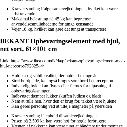
Kræver samling ifølge samlevejledningen, hvilket kan være
tidskrævende
Maksimal belastning på 45 kg kan begrænse
anvendelsesmulighederne for tunge genstande
Vejer 18 kg, hvilket kan gøre det tungt at transportere
BEKANT Opbevaringselement med hjul,
net sort, 61×101 cm
Link:
https://www.ikea.com/dk/da/p/bekant-opbevaringselement-med-
hjul-net-sort-s79282544/
Holdbar og stabil kvalitet, der holder i mange år
Stort bordplade, kan også bruges som bord i en reception
Indvendig hylde kan flyttes eller fjernes for tilpasning af
opbevaringsløsningen
Indbygget dæmper lukker skuffen lydløst og blødt
Nem at rulle hen, hvor den er brug for, takket være hjulene
Kan gøres personlig ved at tilføje magneter på ydersiden
Kræver samling i henhold til samlevejledningen
Prisen på 2.599 kr. kan være høj for nogle forbrugere
Vægten af pakkerne kan være tung at håndtere under montage