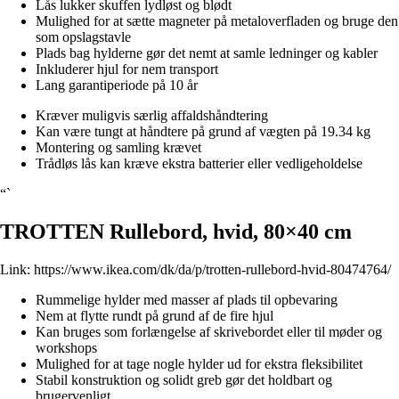
Lås lukker skuffen lydløst og blødt
Mulighed for at sætte magneter på metaloverfladen og bruge den
som opslagstavle
Plads bag hylderne gør det nemt at samle ledninger og kabler
Inkluderer hjul for nem transport
Lang garantiperiode på 10 år
Kræver muligvis særlig affaldshåndtering
Kan være tungt at håndtere på grund af vægten på 19.34 kg
Montering og samling krævet
Trådløs lås kan kræve ekstra batterier eller vedligeholdelse
“`
TROTTEN Rullebord, hvid, 80×40 cm
Link:
https://www.ikea.com/dk/da/p/trotten-rullebord-hvid-80474764/
Rummelige hylder med masser af plads til opbevaring
Nem at flytte rundt på grund af de fire hjul
Kan bruges som forlængelse af skrivebordet eller til møder og
workshops
Mulighed for at tage nogle hylder ud for ekstra fleksibilitet
Stabil konstruktion og solidt greb gør det holdbart og
brugervenligt