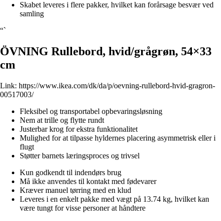
Skabet leveres i flere pakker, hvilket kan forårsage besvær ved
samling
“`
ÖVNING Rullebord, hvid/grågrøn, 54×33
cm
Link:
https://www.ikea.com/dk/da/p/oevning-rullebord-hvid-gragron-
00517003/
Fleksibel og transportabel opbevaringsløsning
Nem at trille og flytte rundt
Justerbar krog for ekstra funktionalitet
Mulighed for at tilpasse hyldernes placering asymmetrisk eller i
flugt
Støtter barnets læringsproces og trivsel
Kun godkendt til indendørs brug
Må ikke anvendes til kontakt med fødevarer
Kræver manuel tørring med en klud
Leveres i en enkelt pakke med vægt på 13.74 kg, hvilket kan
være tungt for visse personer at håndtere