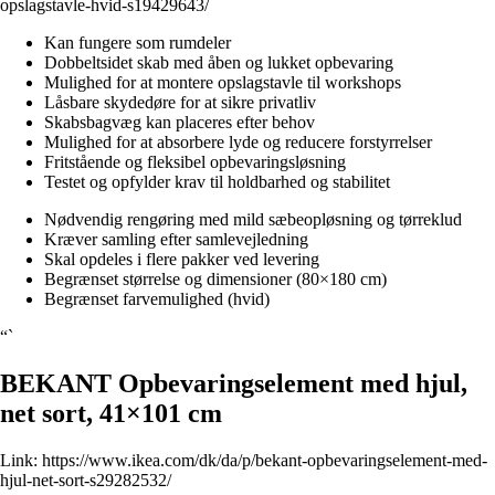
opslagstavle-hvid-s19429643/
Kan fungere som rumdeler
Dobbeltsidet skab med åben og lukket opbevaring
Mulighed for at montere opslagstavle til workshops
Låsbare skydedøre for at sikre privatliv
Skabsbagvæg kan placeres efter behov
Mulighed for at absorbere lyde og reducere forstyrrelser
Fritstående og fleksibel opbevaringsløsning
Testet og opfylder krav til holdbarhed og stabilitet
Nødvendig rengøring med mild sæbeopløsning og tørreklud
Kræver samling efter samlevejledning
Skal opdeles i flere pakker ved levering
Begrænset størrelse og dimensioner (80×180 cm)
Begrænset farvemulighed (hvid)
“`
BEKANT Opbevaringselement med hjul,
net sort, 41×101 cm
Link:
https://www.ikea.com/dk/da/p/bekant-opbevaringselement-med-
hjul-net-sort-s29282532/