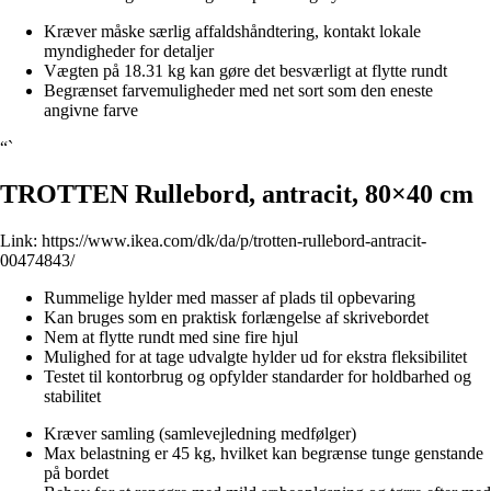
Kræver måske særlig affaldshåndtering, kontakt lokale
myndigheder for detaljer
Vægten på 18.31 kg kan gøre det besværligt at flytte rundt
Begrænset farvemuligheder med net sort som den eneste
angivne farve
“`
TROTTEN Rullebord, antracit, 80×40 cm
Link:
https://www.ikea.com/dk/da/p/trotten-rullebord-antracit-
00474843/
Rummelige hylder med masser af plads til opbevaring
Kan bruges som en praktisk forlængelse af skrivebordet
Nem at flytte rundt med sine fire hjul
Mulighed for at tage udvalgte hylder ud for ekstra fleksibilitet
Testet til kontorbrug og opfylder standarder for holdbarhed og
stabilitet
Kræver samling (samlevejledning medfølger)
Max belastning er 45 kg, hvilket kan begrænse tunge genstande
på bordet