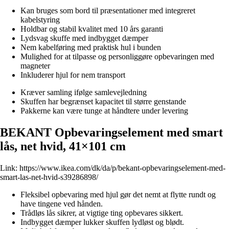
Kan bruges som bord til præsentationer med integreret
kabelstyring
Holdbar og stabil kvalitet med 10 års garanti
Lydsvag skuffe med indbygget dæmper
Nem kabelføring med praktisk hul i bunden
Mulighed for at tilpasse og personliggøre opbevaringen med
magneter
Inkluderer hjul for nem transport
Kræver samling ifølge samlevejledning
Skuffen har begrænset kapacitet til større genstande
Pakkerne kan være tunge at håndtere under levering
BEKANT Opbevaringselement med smart
lås, net hvid, 41×101 cm
Link:
https://www.ikea.com/dk/da/p/bekant-opbevaringselement-med-
smart-las-net-hvid-s39286898/
Fleksibel opbevaring med hjul gør det nemt at flytte rundt og
have tingene ved hånden.
Trådløs lås sikrer, at vigtige ting opbevares sikkert.
Indbygget dæmper lukker skuffen lydløst og blødt.