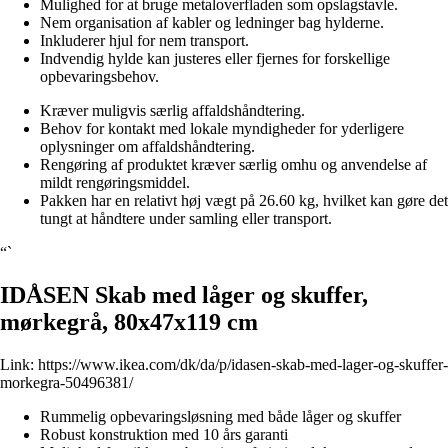
Mulighed for at bruge metaloverfladen som opslagstavle.
Nem organisation af kabler og ledninger bag hylderne.
Inkluderer hjul for nem transport.
Indvendig hylde kan justeres eller fjernes for forskellige
opbevaringsbehov.
Kræver muligvis særlig affaldshåndtering.
Behov for kontakt med lokale myndigheder for yderligere
oplysninger om affaldshåndtering.
Rengøring af produktet kræver særlig omhu og anvendelse af
mildt rengøringsmiddel.
Pakken har en relativt høj vægt på 26.60 kg, hvilket kan gøre det
tungt at håndtere under samling eller transport.
“`
IDÅSEN Skab med låger og skuffer,
mørkegrå, 80x47x119 cm
Link:
https://www.ikea.com/dk/da/p/idasen-skab-med-lager-og-skuffer-
morkegra-50496381/
Rummelig opbevaringsløsning med både låger og skuffer
Robust konstruktion med 10 års garanti