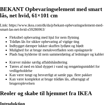
BEKANT Opbevaringselement med smart
lås, net hvid, 61×101 cm
Link:
https://www.ikea.com/dk/da/p/bekant-opbevaringselement-med-
smart-las-net-hvid-s59286963/
Fleksibel opbevaring med hjul for nem flytning
Trådløs lås for sikker opbevaring af vigtige ting
Indbygget dæmper lukker skuffen lydløst og blødt
Mulighed for at bruge metaloverfladen som opslagstavle
Plads bag hylderne til nem sammenføring af ledninger og kabler
Kræver måske særlig affaldshåndtering
Tørres af med en klud dyppet i vand og rengøringsmiddel for
vedligeholdelse
Kan være tungt og besværligt at samle pga. flere pakker
Kan være komplekst at bruge trådløs lås, afhængigt af
brugeroplevelsen
Reoler og skabe til hjemmet fra IKEA
Introduktion