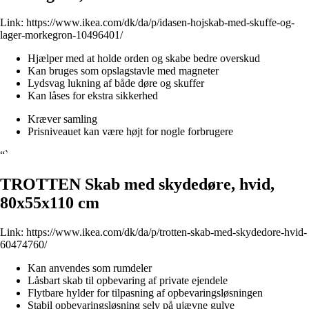
Link:
https://www.ikea.com/dk/da/p/idasen-hojskab-med-skuffe-og-
lager-morkegron-10496401/
Hjælper med at holde orden og skabe bedre overskud
Kan bruges som opslagstavle med magneter
Lydsvag lukning af både døre og skuffer
Kan låses for ekstra sikkerhed
Kræver samling
Prisniveauet kan være højt for nogle forbrugere
“`
TROTTEN Skab med skydedøre, hvid,
80x55x110 cm
Link:
https://www.ikea.com/dk/da/p/trotten-skab-med-skydedore-hvid-
60474760/
Kan anvendes som rumdeler
Låsbart skab til opbevaring af private ejendele
Flytbare hylder for tilpasning af opbevaringsløsningen
Stabil opbevaringsløsning selv på ujævne gulve