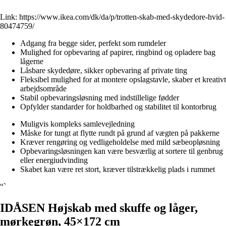
Link:
https://www.ikea.com/dk/da/p/trotten-skab-med-skydedore-hvid-
80474759/
Adgang fra begge sider, perfekt som rumdeler
Mulighed for opbevaring af papirer, ringbind og opladere bag
lågerne
Låsbare skydedøre, sikker opbevaring af private ting
Fleksibel mulighed for at montere opslagstavle, skaber et kreativt
arbejdsområde
Stabil opbevaringsløsning med indstillelige fødder
Opfylder standarder for holdbarhed og stabilitet til kontorbrug
Muligvis kompleks samlevejledning
Måske for tungt at flytte rundt på grund af vægten på pakkerne
Kræver rengøring og vedligeholdelse med mild sæbeopløsning
Opbevaringsløsningen kan være besværlig at sortere til genbrug
eller energiudvinding
Skabet kan være ret stort, kræver tilstrækkelig plads i rummet
“`
IDÅSEN Højskab med skuffe og låger,
mørkegrøn, 45×172 cm