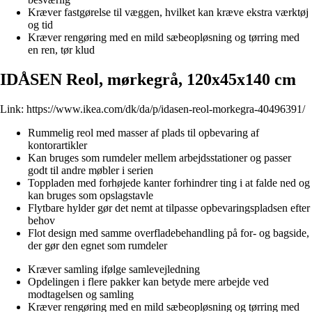
Kræver fastgørelse til væggen, hvilket kan kræve ekstra værktøj
og tid
Kræver rengøring med en mild sæbeopløsning og tørring med
en ren, tør klud
IDÅSEN Reol, mørkegrå, 120x45x140 cm
Link:
https://www.ikea.com/dk/da/p/idasen-reol-morkegra-40496391/
Rummelig reol med masser af plads til opbevaring af
kontorartikler
Kan bruges som rumdeler mellem arbejdsstationer og passer
godt til andre møbler i serien
Toppladen med forhøjede kanter forhindrer ting i at falde ned og
kan bruges som opslagstavle
Flytbare hylder gør det nemt at tilpasse opbevaringspladsen efter
behov
Flot design med samme overfladebehandling på for- og bagside,
der gør den egnet som rumdeler
Kræver samling ifølge samlevejledning
Opdelingen i flere pakker kan betyde mere arbejde ved
modtagelsen og samling
Kræver rengøring med en mild sæbeopløsning og tørring med