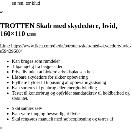
en ren, tør klud
“`
TROTTEN Skab med skydedøre, hvid,
160×110 cm
Link:
https://www.ikea.com/dk/da/p/trotten-skab-med-skydedore-hvid-
s59429660/
Kan bruges som rumdeler
Tilgængelig fra begge sider
Privatliv uden at blokere arbejdspladsen helt
Låsbare skydedøre for sikker opbevaring
Flytbare hylder til tilpasning af opbevaringsløsning
Kan sorteres til genbrug eller energiudvinding
Testet til kontorbrug og opfylder standardkrav til holdbarhed og
stabilitet.
Skal samles selv
Kan være tung og besværlig at flytte
Skal rengøres manuelt med sæbeopløsning og tørres af
“`