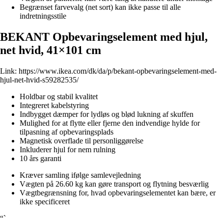
Begrænset farvevalg (net sort) kan ikke passe til alle
indretningsstile
BEKANT Opbevaringselement med hjul,
net hvid, 41×101 cm
Link:
https://www.ikea.com/dk/da/p/bekant-opbevaringselement-med-
hjul-net-hvid-s59282535/
Holdbar og stabil kvalitet
Integreret kabelstyring
Indbygget dæmper for lydløs og blød lukning af skuffen
Mulighed for at flytte eller fjerne den indvendige hylde for
tilpasning af opbevaringsplads
Magnetisk overflade til personliggørelse
Inkluderer hjul for nem rulning
10 års garanti
Kræver samling ifølge samlevejledning
Vægten på 26.60 kg kan gøre transport og flytning besværlig
Vægtbegrænsning for, hvad opbevaringselementet kan bære, er
ikke specificeret
“`