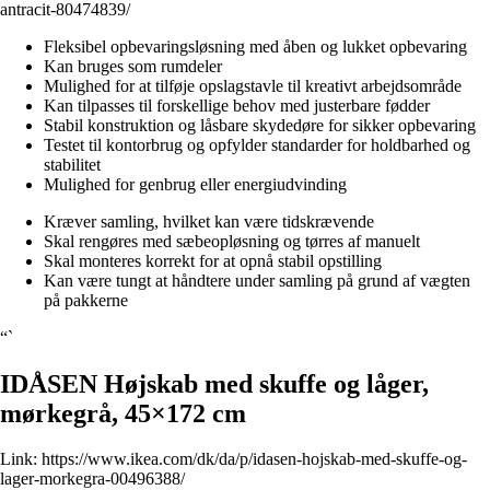
antracit-80474839/
Fleksibel opbevaringsløsning med åben og lukket opbevaring
Kan bruges som rumdeler
Mulighed for at tilføje opslagstavle til kreativt arbejdsområde
Kan tilpasses til forskellige behov med justerbare fødder
Stabil konstruktion og låsbare skydedøre for sikker opbevaring
Testet til kontorbrug og opfylder standarder for holdbarhed og
stabilitet
Mulighed for genbrug eller energiudvinding
Kræver samling, hvilket kan være tidskrævende
Skal rengøres med sæbeopløsning og tørres af manuelt
Skal monteres korrekt for at opnå stabil opstilling
Kan være tungt at håndtere under samling på grund af vægten
på pakkerne
“`
IDÅSEN Højskab med skuffe og låger,
mørkegrå, 45×172 cm
Link:
https://www.ikea.com/dk/da/p/idasen-hojskab-med-skuffe-og-
lager-morkegra-00496388/