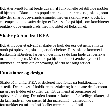
IKEA er kendt for sit brede udvalg af funktionelle og stilfulde møbler
til hjemmet. Blandt deres populære produkter er reoler og skabe, som
tilbyder smart opbevaringsløsninger med en skandinavisk touch. Et
eksempel på innovativt design er Ikeas skabe på hjul, som kombinerer
praktisk opbevaringsplads med mobilitet og fleksibilitet.
Skabe på hjul fra IKEA
IKEA tilbyder et udvalg af skabe på hjul, der gør det nemt at flytte
rundt på opbevaringsløsninger efter behov. Disse skabe kommer i
forskellige størrelser, farver og designs, så du kan finde det perfekte
match til dit hjem. Med skabe på hjul kan du let ændre layoutet i
rummet eller flytte din opbevaring, når du har brug for det.
Funktioner og design
Skabe på hjul fra IKEA er designet med fokus på funktionalitet og
æstetik. De er lavet af holdbare materialer og har smarte detaljer som
justerbare hylder og skuffer, der gør det nemt at organisere og
opbevare dine ting. Desuden kommer skabene i forskellige stilarter, så
du kan finde en, der passer til din indretning – uanset om du
foretrækker en minimalistisk eller mere traditionel stil.