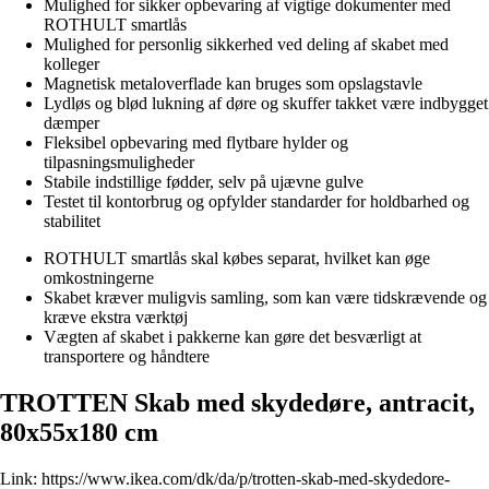
Mulighed for sikker opbevaring af vigtige dokumenter med
ROTHULT smartlås
Mulighed for personlig sikkerhed ved deling af skabet med
kolleger
Magnetisk metaloverflade kan bruges som opslagstavle
Lydløs og blød lukning af døre og skuffer takket være indbygget
dæmper
Fleksibel opbevaring med flytbare hylder og
tilpasningsmuligheder
Stabile indstillige fødder, selv på ujævne gulve
Testet til kontorbrug og opfylder standarder for holdbarhed og
stabilitet
ROTHULT smartlås skal købes separat, hvilket kan øge
omkostningerne
Skabet kræver muligvis samling, som kan være tidskrævende og
kræve ekstra værktøj
Vægten af skabet i pakkerne kan gøre det besværligt at
transportere og håndtere
TROTTEN Skab med skydedøre, antracit,
80x55x180 cm
Link:
https://www.ikea.com/dk/da/p/trotten-skab-med-skydedore-