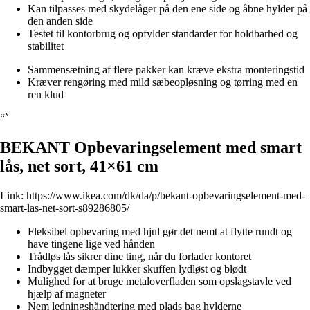
Kan tilpasses med skydelåger på den ene side og åbne hylder på
den anden side
Testet til kontorbrug og opfylder standarder for holdbarhed og
stabilitet
Sammensætning af flere pakker kan kræve ekstra monteringstid
Kræver rengøring med mild sæbeopløsning og tørring med en
ren klud
“`
BEKANT Opbevaringselement med smart
lås, net sort, 41×61 cm
Link:
https://www.ikea.com/dk/da/p/bekant-opbevaringselement-med-
smart-las-net-sort-s89286805/
Fleksibel opbevaring med hjul gør det nemt at flytte rundt og
have tingene lige ved hånden
Trådløs lås sikrer dine ting, når du forlader kontoret
Indbygget dæmper lukker skuffen lydløst og blødt
Mulighed for at bruge metaloverfladen som opslagstavle ved
hjælp af magneter
Nem ledningshåndtering med plads bag hylderne