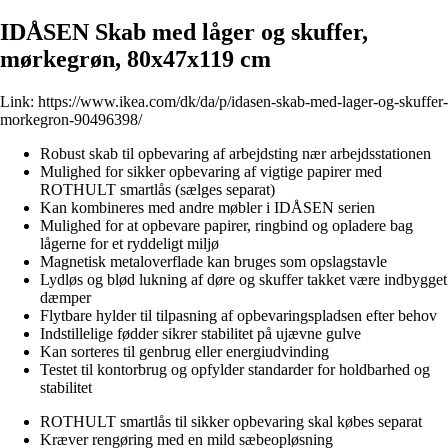
IDÅSEN Skab med låger og skuffer,
mørkegrøn, 80x47x119 cm
Link:
https://www.ikea.com/dk/da/p/idasen-skab-med-lager-og-skuffer-
morkegron-90496398/
Robust skab til opbevaring af arbejdsting nær arbejdsstationen
Mulighed for sikker opbevaring af vigtige papirer med
ROTHULT smartlås (sælges separat)
Kan kombineres med andre møbler i IDÅSEN serien
Mulighed for at opbevare papirer, ringbind og opladere bag
lågerne for et ryddeligt miljø
Magnetisk metaloverflade kan bruges som opslagstavle
Lydløs og blød lukning af døre og skuffer takket være indbygget
dæmper
Flytbare hylder til tilpasning af opbevaringspladsen efter behov
Indstillelige fødder sikrer stabilitet på ujævne gulve
Kan sorteres til genbrug eller energiudvinding
Testet til kontorbrug og opfylder standarder for holdbarhed og
stabilitet
ROTHULT smartlås til sikker opbevaring skal købes separat
Kræver rengøring med en mild sæbeopløsning