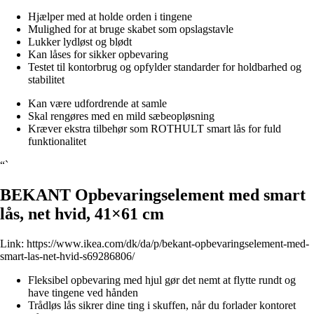
Hjælper med at holde orden i tingene
Mulighed for at bruge skabet som opslagstavle
Lukker lydløst og blødt
Kan låses for sikker opbevaring
Testet til kontorbrug og opfylder standarder for holdbarhed og
stabilitet
Kan være udfordrende at samle
Skal rengøres med en mild sæbeopløsning
Kræver ekstra tilbehør som ROTHULT smart lås for fuld
funktionalitet
“`
BEKANT Opbevaringselement med smart
lås, net hvid, 41×61 cm
Link:
https://www.ikea.com/dk/da/p/bekant-opbevaringselement-med-
smart-las-net-hvid-s69286806/
Fleksibel opbevaring med hjul gør det nemt at flytte rundt og
have tingene ved hånden
Trådløs lås sikrer dine ting i skuffen, når du forlader kontoret