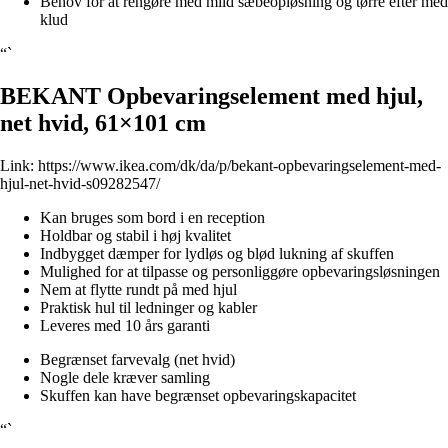
Behov for at rengøre med mild sæbeopløsning og tørre efter med
klud
“`
BEKANT Opbevaringselement med hjul,
net hvid, 61×101 cm
Link:
https://www.ikea.com/dk/da/p/bekant-opbevaringselement-med-
hjul-net-hvid-s09282547/
Kan bruges som bord i en reception
Holdbar og stabil i høj kvalitet
Indbygget dæmper for lydløs og blød lukning af skuffen
Mulighed for at tilpasse og personliggøre opbevaringsløsningen
Nem at flytte rundt på med hjul
Praktisk hul til ledninger og kabler
Leveres med 10 års garanti
Begrænset farvevalg (net hvid)
Nogle dele kræver samling
Skuffen kan have begrænset opbevaringskapacitet
“`