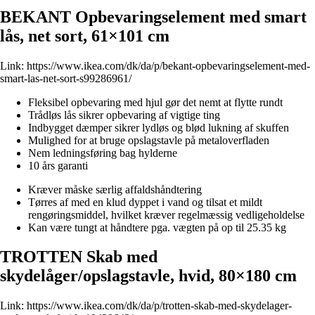
BEKANT Opbevaringselement med smart
lås, net sort, 61×101 cm
Link:
https://www.ikea.com/dk/da/p/bekant-opbevaringselement-med-
smart-las-net-sort-s99286961/
Fleksibel opbevaring med hjul gør det nemt at flytte rundt
Trådløs lås sikrer opbevaring af vigtige ting
Indbygget dæmper sikrer lydløs og blød lukning af skuffen
Mulighed for at bruge opslagstavle på metaloverfladen
Nem ledningsføring bag hylderne
10 års garanti
Kræver måske særlig affaldshåndtering
Tørres af med en klud dyppet i vand og tilsat et mildt
rengøringsmiddel, hvilket kræver regelmæssig vedligeholdelse
Kan være tungt at håndtere pga. vægten på op til 25.35 kg
TROTTEN Skab med
skydelåger/opslagstavle, hvid, 80×180 cm
Link:
https://www.ikea.com/dk/da/p/trotten-skab-med-skydelager-