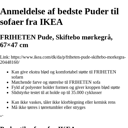
Anmeldelse af bedste Puder til
sofaer fra IKEA
FRIHETEN Pude, Skiftebo mørkegrå,
67×47 cm
Link:
https://www.ikea.com/dk/da/p/friheten-pude-skiftebo-morkegra-
20448160/
Kan give ekstra blød og komfortabel støtte til FRIHETEN
sofaen
Matchende farve og størrelse til FRIHETEN sofa
Fyld af polyester holder formen og giver kroppen blød støtte
Slidstyrke testet til at holde op til 35.000 cyklusser
Kan ikke vaskes, tåler ikke klorblegning eller kemisk rens
Må ikke tørres i tørretumbler eller stryges
“`