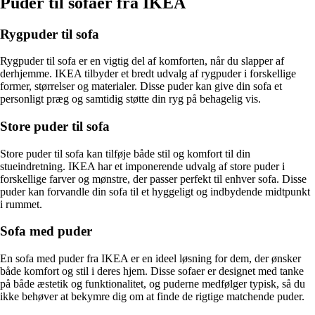
Puder til sofaer fra IKEA
Rygpuder til sofa
Rygpuder til sofa er en vigtig del af komforten, når du slapper af
derhjemme. IKEA tilbyder et bredt udvalg af rygpuder i forskellige
former, størrelser og materialer. Disse puder kan give din sofa et
personligt præg og samtidig støtte din ryg på behagelig vis.
Store puder til sofa
Store puder til sofa kan tilføje både stil og komfort til din
stueindretning. IKEA har et imponerende udvalg af store puder i
forskellige farver og mønstre, der passer perfekt til enhver sofa. Disse
puder kan forvandle din sofa til et hyggeligt og indbydende midtpunkt
i rummet.
Sofa med puder
En sofa med puder fra IKEA er en ideel løsning for dem, der ønsker
både komfort og stil i deres hjem. Disse sofaer er designet med tanke
på både æstetik og funktionalitet, og puderne medfølger typisk, så du
ikke behøver at bekymre dig om at finde de rigtige matchende puder.