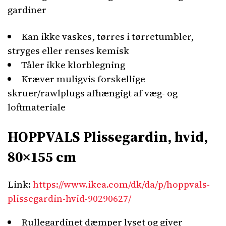
gardiner
Kan ikke vaskes, tørres i tørretumbler,
stryges eller renses kemisk
Tåler ikke klorblegning
Kræver muligvis forskellige
skruer/rawlplugs afhængigt af væg- og
loftmateriale
HOPPVALS Plissegardin, hvid,
80×155 cm
Link:
https://www.ikea.com/dk/da/p/hoppvals-
plissegardin-hvid-90290627/
Rullegardinet dæmper lyset og giver