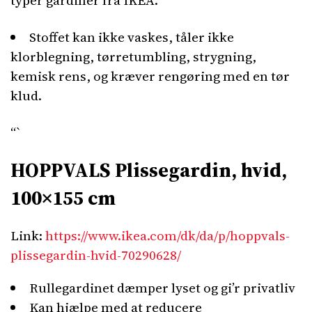
typer gardiner fra IKEA.
Stoffet kan ikke vaskes, tåler ikke
klorblegning, tørretumbling, strygning,
kemisk rens, og kræver rengøring med en tør
klud.
“`
HOPPVALS Plissegardin, hvid,
100×155 cm
Link:
https://www.ikea.com/dk/da/p/hoppvals-
plissegardin-hvid-70290628/
Rullegardinet dæmper lyset og gi’r privatliv
Kan hjælpe med at reducere