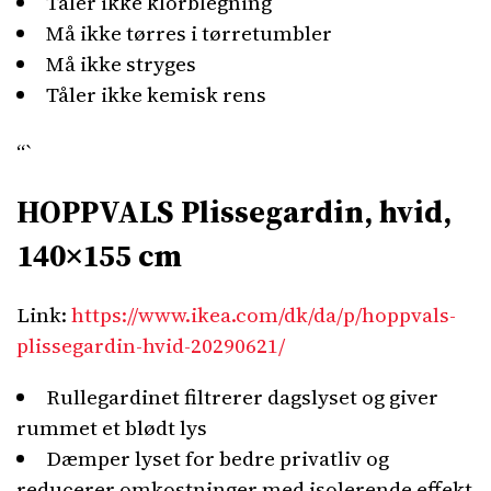
Tåler ikke klorblegning
Må ikke tørres i tørretumbler
Må ikke stryges
Tåler ikke kemisk rens
“`
HOPPVALS Plissegardin, hvid,
140×155 cm
Link:
https://www.ikea.com/dk/da/p/hoppvals-
plissegardin-hvid-20290621/
Rullegardinet filtrerer dagslyset og giver
rummet et blødt lys
Dæmper lyset for bedre privatliv og
reducerer omkostninger med isolerende effekt