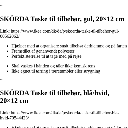
“`
SKÖRDA Taske til tilbehør, gul, 20×12 cm
Link:
https://www.ikea.com/dk/da/p/skoerda-taske-til-tilbehor-gul-
00562062/
Hjælper med at organisere småt tilbehør derhjemme og på farten
Fremstillet af genanvendt polyester
Perfekt størrelse til at tage med på rejse
Skal vaskes i hånden og tåler ikke kemisk rens
Ikke egnet til tørring i tørretumbler eller strygning
“`
SKÖRDA Taske til tilbehør, blå/hvid,
20×12 cm
Link:
https://www.ikea.com/dk/da/p/skoerda-taske-til-tilbehor-bla-
hvid-70544423/
Hjælper med at organisere småt tilbehør derhjemme og på farten.