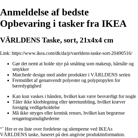
Anmeldelse af bedste
Opbevaring i tasker fra IKEA
VÄRLDENS Taske, sort, 21x4x4 cm
Link:
https://www.ikea.com/dk/da/p/vaerldens-taske-sort-20490516/
Gør det nemt at holde styr på småting som makeup, hårnåle og
smykker
Matchede design med andre produkter i VÄRLDENS serien
Fremstillet af genanvendt polyester og polypropylen for
bæredygtighed
Kan kun vaskes i hånden, hvilket kan være besværligt for nogle
Tåler ikke klorblegning eller tørretumbling, hvilket kræver
forsigtig vedligeholdelse
Må ikke stryges eller kemisk renses, hvilket kan begrænse
rengøringsmulighederne
“` Her er en liste over fordelene og ulemperne ved IKEAs
VÄRLDENS taske, baseret på den angivne produktinformation.