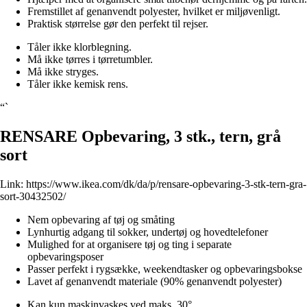
Fremstillet af genanvendt polyester, hvilket er miljøvenligt.
Praktisk størrelse gør den perfekt til rejser.
Tåler ikke klorblegning.
Må ikke tørres i tørretumbler.
Må ikke stryges.
Tåler ikke kemisk rens.
“`
RENSARE Opbevaring, 3 stk., tern, grå
sort
Link:
https://www.ikea.com/dk/da/p/rensare-opbevaring-3-stk-tern-gra-
sort-30432502/
Nem opbevaring af tøj og småting
Lynhurtig adgang til sokker, undertøj og hovedtelefoner
Mulighed for at organisere tøj og ting i separate
opbevaringsposer
Passer perfekt i rygsække, weekendtasker og opbevaringsbokse
Lavet af genanvendt materiale (90% genanvendt polyester)
Kan kun maskinvaskes ved maks. 30°