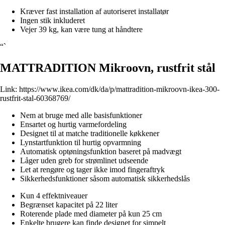
Kræver fast installation af autoriseret installatør
Ingen stik inkluderet
Vejer 39 kg, kan være tung at håndtere
“`
MATTRADITION Mikroovn, rustfrit stål
Link:
https://www.ikea.com/dk/da/p/mattradition-mikroovn-ikea-300-
rustfrit-stal-60368769/
Nem at bruge med alle basisfunktioner
Ensartet og hurtig varmefordeling
Designet til at matche traditionelle køkkener
Lynstartfunktion til hurtig opvarmning
Automatisk optøningsfunktion baseret på madvægt
Låger uden greb for strømlinet udseende
Let at rengøre og tager ikke imod fingeraftryk
Sikkerhedsfunktioner såsom automatisk sikkerhedslås
Kun 4 effektniveauer
Begrænset kapacitet på 22 liter
Roterende plade med diameter på kun 25 cm
Enkelte brugere kan finde designet for simpelt