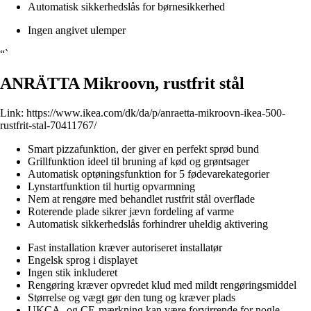
Automatisk sikkerhedslås for børnesikkerhed
Ingen angivet ulemper
“`
ANRÄTTA Mikroovn, rustfrit stål
Link:
https://www.ikea.com/dk/da/p/anraetta-mikroovn-ikea-500-
rustfrit-stal-70411767/
Smart pizzafunktion, der giver en perfekt sprød bund
Grillfunktion ideel til bruning af kød og grøntsager
Automatisk optøningsfunktion for 5 fødevarekategorier
Lynstartfunktion til hurtig opvarmning
Nem at rengøre med behandlet rustfrit stål overflade
Roterende plade sikrer jævn fordeling af varme
Automatisk sikkerhedslås forhindrer uheldig aktivering
Fast installation kræver autoriseret installatør
Engelsk sprog i displayet
Ingen stik inkluderet
Rengøring kræver opvredet klud med mildt rengøringsmiddel
Størrelse og vægt gør den tung og kræver plads
UKCA- og CE-mærkning kan være forvirrende for nogle