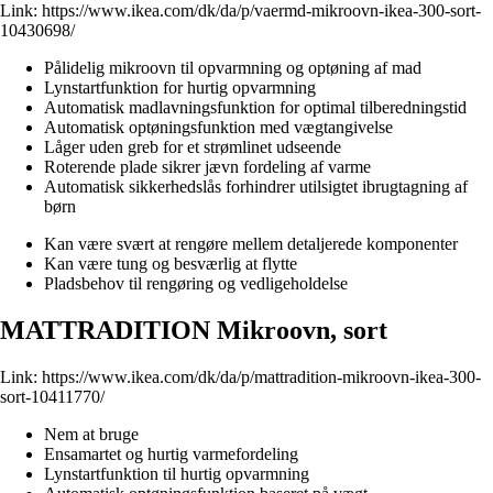
Link:
https://www.ikea.com/dk/da/p/vaermd-mikroovn-ikea-300-sort-
10430698/
Pålidelig mikroovn til opvarmning og optøning af mad
Lynstartfunktion for hurtig opvarmning
Automatisk madlavningsfunktion for optimal tilberedningstid
Automatisk optøningsfunktion med vægtangivelse
Låger uden greb for et strømlinet udseende
Roterende plade sikrer jævn fordeling af varme
Automatisk sikkerhedslås forhindrer utilsigtet ibrugtagning af
børn
Kan være svært at rengøre mellem detaljerede komponenter
Kan være tung og besværlig at flytte
Pladsbehov til rengøring og vedligeholdelse
MATTRADITION Mikroovn, sort
Link:
https://www.ikea.com/dk/da/p/mattradition-mikroovn-ikea-300-
sort-10411770/
Nem at bruge
Ensamartet og hurtig varmefordeling
Lynstartfunktion til hurtig opvarmning