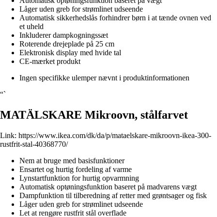
Automatisk optøningsfunktion baseret på vægt
Låger uden greb for strømlinet udseende
Automatisk sikkerhedslås forhindrer børn i at tænde ovnen ved
et uheld
Inkluderer dampkogningssæt
Roterende drejeplade på 25 cm
Elektronisk display med hvide tal
CE-mærket produkt
Ingen specifikke ulemper nævnt i produktinformationen
“`
MATÄLSKARE Mikroovn, stålfarvet
Link:
https://www.ikea.com/dk/da/p/mataelskare-mikroovn-ikea-300-
rustfrit-stal-40368770/
Nem at bruge med basisfunktioner
Ensartet og hurtig fordeling af varme
Lynstartfunktion for hurtig opvarmning
Automatisk optøningsfunktion baseret på madvarens vægt
Dampfunktion til tilberedning af retter med grøntsager og fisk
Låger uden greb for strømlinet udseende
Let at rengøre rustfrit stål overflade