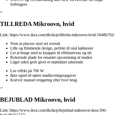
forbrugere
“`
TILLREDA Mikroovn, hvid
Link:
https://www.ikea.com/dk/da/p/tillreda-mikroovn-hvid-50486792/
Nem at placere stort set overalt
Lille og fritstående design, perfekt til små køkkener
Let at bruge med to knapper til effektniveau og tid
Roterende plade for ensartet opvarmning af maden
Låger uden greb giver et strømlinet udseende
Lav effekt på 700 W
Ikke egnet til større madlavningsopgaver
Kræver manuel rengøring efter hver brug
“`
BEJUBLAD Mikroovn, hvid
Link:
https://www.ikea.com/dk/da/p/bejublad-mikroovn-ikea-500-
hvid-90411747/