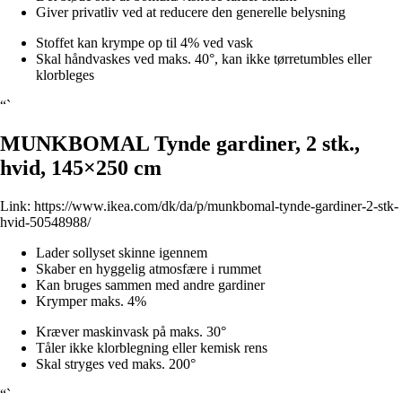
Giver privatliv ved at reducere den generelle belysning
Stoffet kan krympe op til 4% ved vask
Skal håndvaskes ved maks. 40°, kan ikke tørretumbles eller
klorbleges
“`
MUNKBOMAL Tynde gardiner, 2 stk.,
hvid, 145×250 cm
Link:
https://www.ikea.com/dk/da/p/munkbomal-tynde-gardiner-2-stk-
hvid-50548988/
Lader sollyset skinne igennem
Skaber en hyggelig atmosfære i rummet
Kan bruges sammen med andre gardiner
Krymper maks. 4%
Kræver maskinvask på maks. 30°
Tåler ikke klorblegning eller kemisk rens
Skal stryges ved maks. 200°
“`