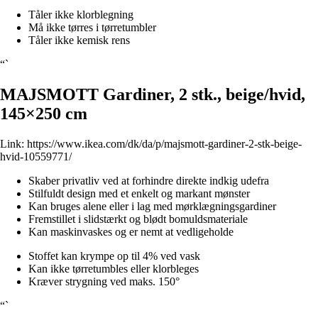
Tåler ikke klorblegning
Må ikke tørres i tørretumbler
Tåler ikke kemisk rens
“`
MAJSMOTT Gardiner, 2 stk., beige/hvid,
145×250 cm
Link:
https://www.ikea.com/dk/da/p/majsmott-gardiner-2-stk-beige-
hvid-10559771/
Skaber privatliv ved at forhindre direkte indkig udefra
Stilfuldt design med et enkelt og markant mønster
Kan bruges alene eller i lag med mørklægningsgardiner
Fremstillet i slidstærkt og blødt bomuldsmateriale
Kan maskinvaskes og er nemt at vedligeholde
Stoffet kan krympe op til 4% ved vask
Kan ikke tørretumbles eller klorbleges
Kræver strygning ved maks. 150°
“`