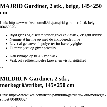
MAJRID Gardiner, 2 stk., beige, 145×250
cm
Link:
https://www.ikea.com/dk/da/p/majrid-gardiner-2-stk-beige-
00469870/
Blød glans og diskrete striber giver et klassisk, elegant udtryk
Nemme at hænge op med de inkluderede ringe
Lavet af genanvendt polyester for bæredygtighed
Filtrerer lyset og giver privatliv
Kan krympe op til 4% ved vask
Vask og vedligeholdelse kræver en vis forsigtighed
“`
MILDRUN Gardiner, 2 stk.,
mørkegrå/stribet, 145×250 cm
Link:
https://www.ikea.com/dk/da/p/mildrun-gardiner-2-stk-morkegra-
stribet-80480802/