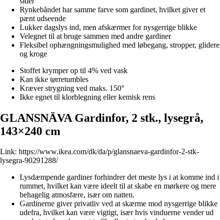
sider
Rynkebåndet har samme farve som gardinet, hvilket giver et
pænt udseende
Lukker dagslys ind, men afskærmer for nysgerrige blikke
Velegnet til at bruge sammen med andre gardiner
Fleksibel ophængningsmulighed med løbegang, stropper, glidere
og kroge
Stoffet krymper op til 4% ved vask
Kan ikke tørretumbles
Kræver strygning ved maks. 150°
Ikke egnet til klorblegning eller kemisk rens
GLANSNÄVA Gardinfor, 2 stk., lysegrå,
143×240 cm
Link:
https://www.ikea.com/dk/da/p/glansnaeva-gardinfor-2-stk-
lysegra-90291288/
Lysdæmpende gardiner forhindrer det meste lys i at komme ind i
rummet, hvilket kan være ideelt til at skabe en mørkere og mere
behagelig atmosfære, især om natten.
Gardinerne giver privatliv ved at skærme mod nysgerrige blikke
udefra, hvilket kan være vigtigt, især hvis vinduerne vender ud