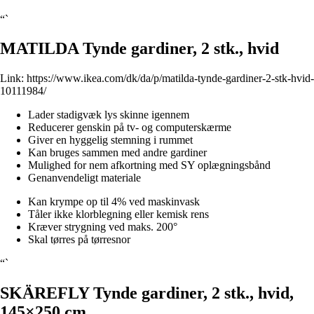
“`
MATILDA Tynde gardiner, 2 stk., hvid
Link:
https://www.ikea.com/dk/da/p/matilda-tynde-gardiner-2-stk-hvid-
10111984/
Lader stadigvæk lys skinne igennem
Reducerer genskin på tv- og computerskærme
Giver en hyggelig stemning i rummet
Kan bruges sammen med andre gardiner
Mulighed for nem afkortning med SY oplægningsbånd
Genanvendeligt materiale
Kan krympe op til 4% ved maskinvask
Tåler ikke klorblegning eller kemisk rens
Kræver strygning ved maks. 200°
Skal tørres på tørresnor
“`
SKÄREFLY Tynde gardiner, 2 stk., hvid,
145×250 cm