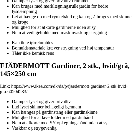
Dæmper lyset og giver privatliv i rummet
Kan bruges med mørklægningsrullegardin for bedre
lysdæmpning
Let at hænge op med rynkebånd og kan også bruges med skinne
og kroge
Mulighed for at afkorte gardinerne uden at sy
Nem at vedligeholde med maskinvask og strygning
Kan ikke tørretumbles
Bomuldsmateriale kræver strygning ved høj temperatur
Tåler ikke kemisk rens
FJÄDERMOTT Gardiner, 2 stk., hvid/grå,
145×250 cm
Link:
https://www.ikea.com/dk/da/p/fjaedermott-gardiner-2-stk-hvid-
gra-60504583/
Dæmper lyset og giver privatliv
Lad lyset skinner behageligt igennem
Kan hænges på gardinstang eller gardinskinne
Mulighed for at lave folder med gardinbånd
Nem at afkorte med SY oplægningsbånd uden at sy
Vaskbar og strygevenlig