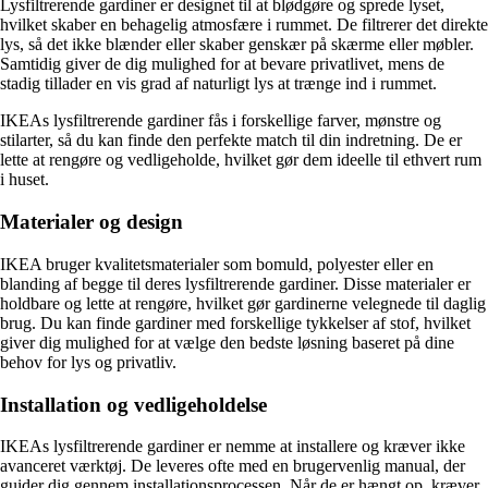
Lysfiltrerende gardiner er designet til at blødgøre og sprede lyset,
hvilket skaber en behagelig atmosfære i rummet. De filtrerer det direkte
lys, så det ikke blænder eller skaber genskær på skærme eller møbler.
Samtidig giver de dig mulighed for at bevare privatlivet, mens de
stadig tillader en vis grad af naturligt lys at trænge ind i rummet.
IKEAs lysfiltrerende gardiner fås i forskellige farver, mønstre og
stilarter, så du kan finde den perfekte match til din indretning. De er
lette at rengøre og vedligeholde, hvilket gør dem ideelle til ethvert rum
i huset.
Materialer og design
IKEA bruger kvalitetsmaterialer som bomuld, polyester eller en
blanding af begge til deres lysfiltrerende gardiner. Disse materialer er
holdbare og lette at rengøre, hvilket gør gardinerne velegnede til daglig
brug. Du kan finde gardiner med forskellige tykkelser af stof, hvilket
giver dig mulighed for at vælge den bedste løsning baseret på dine
behov for lys og privatliv.
Installation og vedligeholdelse
IKEAs lysfiltrerende gardiner er nemme at installere og kræver ikke
avanceret værktøj. De leveres ofte med en brugervenlig manual, der
guider dig gennem installationsprocessen. Når de er hængt op, kræver