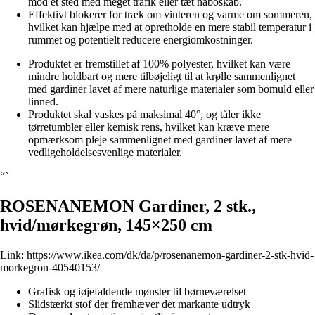
mod et sted med meget trafik eller tæt naboskab.
Effektivt blokerer for træk om vinteren og varme om sommeren,
hvilket kan hjælpe med at opretholde en mere stabil temperatur i
rummet og potentielt reducere energiomkostninger.
Produktet er fremstillet af 100% polyester, hvilket kan være
mindre holdbart og mere tilbøjeligt til at krølle sammenlignet
med gardiner lavet af mere naturlige materialer som bomuld eller
linned.
Produktet skal vaskes på maksimal 40°, og tåler ikke
tørretumbler eller kemisk rens, hvilket kan kræve mere
opmærksom pleje sammenlignet med gardiner lavet af mere
vedligeholdelsesvenlige materialer.
“`
ROSENANEMON Gardiner, 2 stk.,
hvid/mørkegrøn, 145×250 cm
Link:
https://www.ikea.com/dk/da/p/rosenanemon-gardiner-2-stk-hvid-
morkegron-40540153/
Grafisk og iøjefaldende mønster til børneværelset
Slidstærkt stof der fremhæver det markante udtryk