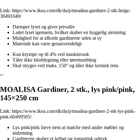
Link:
https://www.ikea.com/dk/da/p/moalina-gardiner-2-stk-beige-
30491049/
Dæmper lyset og giver privatliv
Ladet lyset igennem, hvilket skaber en hyggelig stemning
Mulighed for at afkorte gardinerne uden at sy
Materiale kan være genanvendeligt
Kan krympe op til 4% ved maskinvask
Tåler ikke klorblegning eller tørretumbling
Skal stryges ved maks. 150° og tåler ikke kemisk rens
“`
MOALISA Gardiner, 2 stk., lys pink/pink,
145×250 cm
Link:
https://www.ikea.com/dk/da/p/moalisa-gardiner-2-stk-lys-pink-
pink-60499505/
Lys pink/pink farve nem at matche med andre møbler og
indretning
Gardinerne skaber et luftigt og romantisk udtryk