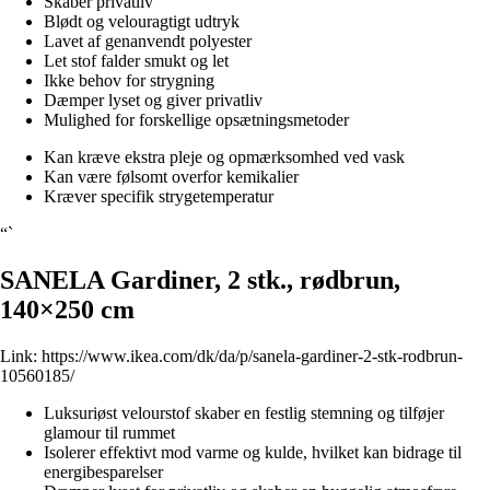
Skaber privatliv
Blødt og velouragtigt udtryk
Lavet af genanvendt polyester
Let stof falder smukt og let
Ikke behov for strygning
Dæmper lyset og giver privatliv
Mulighed for forskellige opsætningsmetoder
Kan kræve ekstra pleje og opmærksomhed ved vask
Kan være følsomt overfor kemikalier
Kræver specifik strygetemperatur
“`
SANELA Gardiner, 2 stk., rødbrun,
140×250 cm
Link:
https://www.ikea.com/dk/da/p/sanela-gardiner-2-stk-rodbrun-
10560185/
Luksuriøst velourstof skaber en festlig stemning og tilføjer
glamour til rummet
Isolerer effektivt mod varme og kulde, hvilket kan bidrage til
energibesparelser