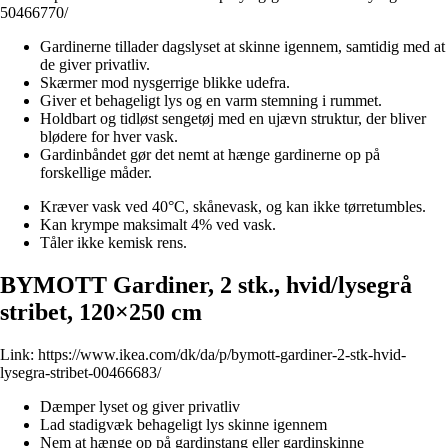
50466770/
Gardinerne tillader dagslyset at skinne igennem, samtidig med at
de giver privatliv.
Skærmer mod nysgerrige blikke udefra.
Giver et behageligt lys og en varm stemning i rummet.
Holdbart og tidløst sengetøj med en ujævn struktur, der bliver
blødere for hver vask.
Gardinbåndet gør det nemt at hænge gardinerne op på
forskellige måder.
Kræver vask ved 40°C, skånevask, og kan ikke tørretumbles.
Kan krympe maksimalt 4% ved vask.
Tåler ikke kemisk rens.
BYMOTT Gardiner, 2 stk., hvid/lysegrå
stribet, 120×250 cm
Link:
https://www.ikea.com/dk/da/p/bymott-gardiner-2-stk-hvid-
lysegra-stribet-00466683/
Dæmper lyset og giver privatliv
Lad stadigvæk behageligt lys skinne igennem
Nem at hænge op på gardinstang eller gardinskinne