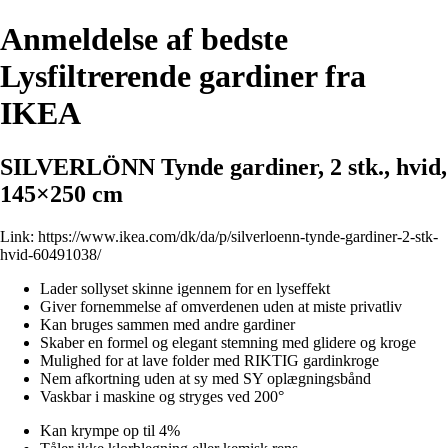
Anmeldelse af bedste
Lysfiltrerende gardiner fra
IKEA
SILVERLÖNN Tynde gardiner, 2 stk., hvid,
145×250 cm
Link:
https://www.ikea.com/dk/da/p/silverloenn-tynde-gardiner-2-stk-
hvid-60491038/
Lader sollyset skinne igennem for en lyseffekt
Giver fornemmelse af omverdenen uden at miste privatliv
Kan bruges sammen med andre gardiner
Skaber en formel og elegant stemning med glidere og kroge
Mulighed for at lave folder med RIKTIG gardinkroge
Nem afkortning uden at sy med SY oplægningsbånd
Vaskbar i maskine og stryges ved 200°
Kan krympe op til 4%