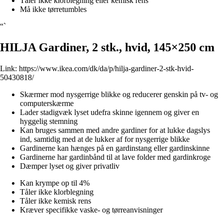
Tåler ikke klorblegning eller kemisk rens
Må ikke tørretumbles
“`
HILJA Gardiner, 2 stk., hvid, 145×250 cm
Link:
https://www.ikea.com/dk/da/p/hilja-gardiner-2-stk-hvid-
50430818/
Skærmer mod nysgerrige blikke og reducerer genskin på tv- og
computerskærme
Lader stadigvæk lyset udefra skinne igennem og giver en
hyggelig stemning
Kan bruges sammen med andre gardiner for at lukke dagslys
ind, samtidig med at de lukker af for nysgerrige blikke
Gardinerne kan hænges på en gardinstang eller gardinskinne
Gardinerne har gardinbånd til at lave folder med gardinkroge
Dæmper lyset og giver privatliv
Kan krympe op til 4%
Tåler ikke klorblegning
Tåler ikke kemisk rens
Kræver specifikke vaske- og tørreanvisninger