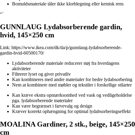
Bomuldsmateriale tåler ikke klorblegning eller kemisk rens
“`
GUNNLAUG Lydabsorberende gardin,
hvid, 145×250 cm
Link:
https://www.ikea.com/dk/da/p/gunnlaug-lydabsorberende-
gardin-hvid-60500170/
Lydabsorberende materiale reducerer støj fra hverdagens
aktiviteter
Filtrerer lyset og giver privatliv
Kan kombineres med andre materialer for bedre lydabsorbering
Nem at kombinere med møbler og tekstiler i forskellige stilarter
Kan kræve ekstra opmærksomhed ved vask og vedligeholdelse
pga. lydabsorberende materialer
Kan være begrænset i farvevalg og design
Kræver korrekt ophængning for optimal lydabsorberingseffekt
MOALINA Gardiner, 2 stk., beige, 145×250
cm