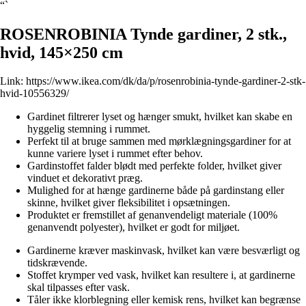
“`
ROSENROBINIA Tynde gardiner, 2 stk.,
hvid, 145×250 cm
Link:
https://www.ikea.com/dk/da/p/rosenrobinia-tynde-gardiner-2-stk-
hvid-10556329/
Gardinet filtrerer lyset og hænger smukt, hvilket kan skabe en
hyggelig stemning i rummet.
Perfekt til at bruge sammen med mørklægningsgardiner for at
kunne variere lyset i rummet efter behov.
Gardinstoffet falder blødt med perfekte folder, hvilket giver
vinduet et dekorativt præg.
Mulighed for at hænge gardinerne både på gardinstang eller
skinne, hvilket giver fleksibilitet i opsætningen.
Produktet er fremstillet af genanvendeligt materiale (100%
genanvendt polyester), hvilket er godt for miljøet.
Gardinerne kræver maskinvask, hvilket kan være besværligt og
tidskrævende.
Stoffet krymper ved vask, hvilket kan resultere i, at gardinerne
skal tilpasses efter vask.
Tåler ikke klorblegning eller kemisk rens, hvilket kan begrænse