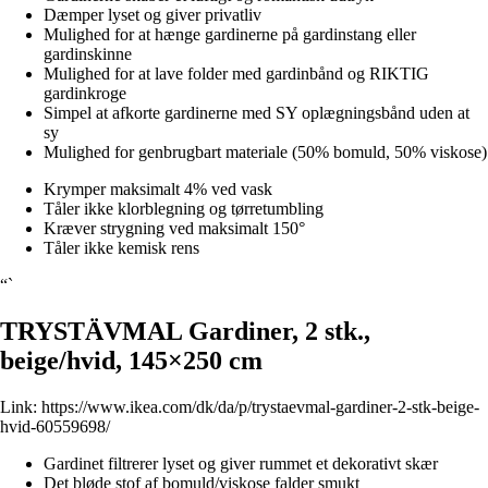
Dæmper lyset og giver privatliv
Mulighed for at hænge gardinerne på gardinstang eller
gardinskinne
Mulighed for at lave folder med gardinbånd og RIKTIG
gardinkroge
Simpel at afkorte gardinerne med SY oplægningsbånd uden at
sy
Mulighed for genbrugbart materiale (50% bomuld, 50% viskose)
Krymper maksimalt 4% ved vask
Tåler ikke klorblegning og tørretumbling
Kræver strygning ved maksimalt 150°
Tåler ikke kemisk rens
“`
TRYSTÄVMAL Gardiner, 2 stk.,
beige/hvid, 145×250 cm
Link:
https://www.ikea.com/dk/da/p/trystaevmal-gardiner-2-stk-beige-
hvid-60559698/
Gardinet filtrerer lyset og giver rummet et dekorativt skær
Det bløde stof af bomuld/viskose falder smukt