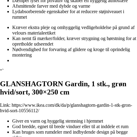
Dæmper lyset for privatliv og skaber en hyggelig atmosfære
Afsmittende farver med dybde og varme
Lydabsorberende egenskaber for at reducere støjniveauet i
rummet
Kræver ekstra pleje og omhyggelig vedligeholdelse på grund af
velours materialeetiket
Kan nemt få mærker/folder, kræver strygning og børstning for at
opretholde udseendet
Nødvendighed for forvaring af glidere og kroge til oprindelig
montering
“`
GLANSHAGTORN Gardin, 1 stk., grøn
hvid/sort, 300×250 cm
Link:
https://www.ikea.com/dk/da/p/glanshagtorn-gardin-1-stk-gron-
hvid-sort-10556112/
Giver en varm og hyggelig stemning i hjemmet
God bredde, egnet til brede vinduer eller til at inddele et rum
Kan bruges som rumdeler med indbydende design på begge