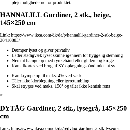
plejemulighederne for produktet.
HANNALILL Gardiner, 2 stk., beige,
145×250 cm
Link:
https://www.ikea.com/dk/da/p/hannalill-gardiner-2-stk-beige-
30410883/
Dæmper lyset og giver privatliv
Lader stadigvæk lyset skinne igennem for hyggelig stemning
Nem at hænge op med rynkebånd eller glidere og kroge
Kan afkortes ved brug af SY oplægningsbånd uden at sy
Kan krympe op til maks. 4% ved vask
Tåler ikke klorblegning eller tørretumbling
Skal stryges ved maks. 150° og tåler ikke kemisk rens
“`
DYTÅG Gardiner, 2 stk., lysegrå, 145×250
cm
Link:
https://www.ikea.com/dk/da/p/dytag-gardiner-2-stk-lysegra-