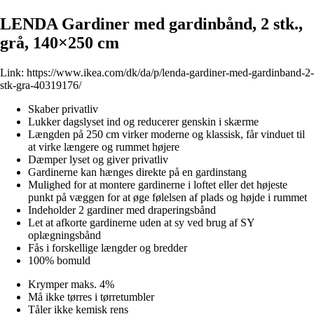
LENDA Gardiner med gardinbånd, 2 stk.,
grå, 140×250 cm
Link:
https://www.ikea.com/dk/da/p/lenda-gardiner-med-gardinband-2-
stk-gra-40319176/
Skaber privatliv
Lukker dagslyset ind og reducerer genskin i skærme
Længden på 250 cm virker moderne og klassisk, får vinduet til
at virke længere og rummet højere
Dæmper lyset og giver privatliv
Gardinerne kan hænges direkte på en gardinstang
Mulighed for at montere gardinerne i loftet eller det højeste
punkt på væggen for at øge følelsen af plads og højde i rummet
Indeholder 2 gardiner med draperingsbånd
Let at afkorte gardinerne uden at sy ved brug af SY
oplægningsbånd
Fås i forskellige længder og bredder
100% bomuld
Krymper maks. 4%
Må ikke tørres i tørretumbler
Tåler ikke kemisk rens