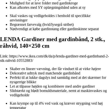
Mulighed for at lave folder med gardinkroge
Kan afkortes med SY oplægningsbånd uden at sy
Skal vaskes og vedligeholdes i henhold til specifikke
anvisninger
Begrænset farvevalg (hvid/lysegrå stribet)
Nødvendigt at købe gardinstang eller gardinskinne separat
LENDA Gardiner med gardinbånd, 2 stk.,
råhvid, 140×250 cm
Link:
https://www.ikea.com/dk/da/p/lenda-gardiner-med-gardinband-2-
stk-rahvid-10552883/
Skaber en lineær vævning, der får vinduet til at virke højere
Dekorativt udtryk med matchende gardinbånd
Perfekt til at lukke dagslys ind samtidig med at det skærmer for
nysgerrige blikke
Let at tilpasse højden og kombinere med andre gardiner
Slidstærkt og blødt bomuldsmateriale, nemt at maskinvaskes og
vedligeholde
Kan krympe op til 4% ved vask og kræver strygning ved høj
temperatur