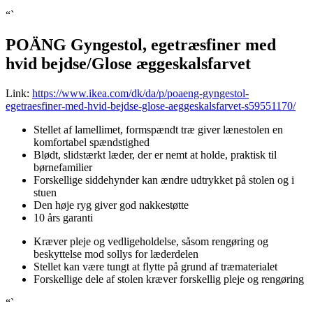
“`
POÄNG Gyngestol, egetræsfiner med
hvid bejdse/Glose æggeskalsfarvet
Link:
https://www.ikea.com/dk/da/p/poaeng-gyngestol-
egetraesfiner-med-hvid-bejdse-glose-aeggeskalsfarvet-s59551170/
Stellet af lamellimet, formspændt træ giver lænestolen en
komfortabel spændstighed
Blødt, slidstærkt læder, der er nemt at holde, praktisk til
børnefamilier
Forskellige siddehynder kan ændre udtrykket på stolen og i
stuen
Den høje ryg giver god nakkestøtte
10 års garanti
Kræver pleje og vedligeholdelse, såsom rengøring og
beskyttelse mod sollys for læderdelen
Stellet kan være tungt at flytte på grund af træmaterialet
Forskellige dele af stolen kræver forskellig pleje og rengøring
“`