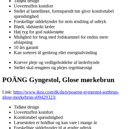
Tidløst design
Uovertruffen komfort
Stellet af lamellimet, formspændt træ giver komfortabel
spændstighed
Forskellige siddehynder for nem ændring af udtryk
Blødt, slidstærkt læder
Høj ryg for god nakkestøtte
Mulighed for brug med fodskammel for endnu mere
afslapning
10 års garanti
Kan sorteres til genbrug eller energiudvinding
Kræver pleje og vedligeholdelse af læderhynde
Stellet skal rengøres og plejes regelmæssigt
POÄNG Gyngestol, Glose mørkebrun
Link:
https://www.ikea.com/dk/da/p/poaeng-gyngestol-sortbrun-
glose-morkebrun-s09429323/
Tidløst design
Uovertruffen komfort
Komfortabel spændstighed
Lænestolen er holdbar og kan vare i mange år
Forskellige siddehynder til at ændre udtryk