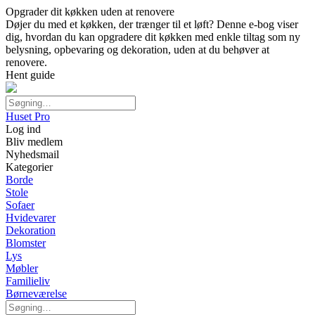
Opgrader dit køkken uden at renovere
Døjer du med et køkken, der trænger til et løft? Denne e-bog viser
dig, hvordan du kan opgradere dit køkken med enkle tiltag som ny
belysning, opbevaring og dekoration, uden at du behøver at
renovere.
Hent guide
Huset Pro
Log ind
Bliv medlem
Nyhedsmail
Kategorier
Borde
Stole
Sofaer
Hvidevarer
Dekoration
Blomster
Lys
Møbler
Familieliv
Børneværelse