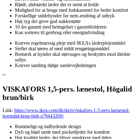
Blødt, slidstærkt læder der er nemt at holde
Mulighed for at bruge med fodskammel for bedre komfort
Forskellige siddehynder for nem ændring af udtryk
Høj ryg der giver god nakkestøtte
10 års garanti med betingelser i garantifolderen
Kan sorteres til genbrug eller energiudvinding
Kræver regelmæssig pleje med IKEAs læderplejemiddel
Stellet skal tørres af med mildt rengøringsmiddel
Bemærk at hynder skal støvsuges og beskyttes mod direkte
sollys
Kræver samling ifølge samlevejledningen
“`
VISKAFORS 1,5-pers. lænestol, Högalid
brun/birk
Link:
https://www.ikea.com/dk/da/p/viskafors-1-5-pers-laenestol-
hoegalid-brun-birk-s79443269/
Rummeligt og indbydende design
Dyb og blød sæde med pocketfjedre for komfort
Høj kvalitet læder, der bliver smukkere med tiden