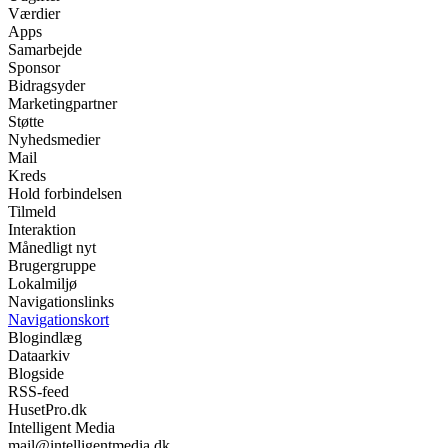
Værdier
Apps
Samarbejde
Sponsor
Bidragsyder
Marketingpartner
Støtte
Nyhedsmedier
Mail
Kreds
Hold forbindelsen
Tilmeld
Interaktion
Månedligt nyt
Brugergruppe
Lokalmiljø
Navigationslinks
Navigationskort
Blogindlæg
Dataarkiv
Blogside
RSS-feed
HusetPro.dk
Intelligent Media
mail@intelligentmedia.dk