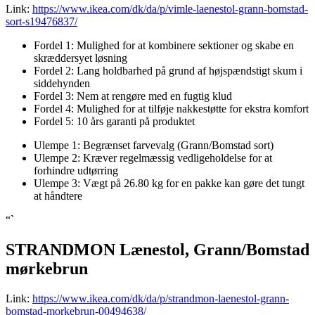
Link:
https://www.ikea.com/dk/da/p/vimle-laenestol-grann-bomstad-
sort-s19476837/
Fordel 1: Mulighed for at kombinere sektioner og skabe en
skræddersyet løsning
Fordel 2: Lang holdbarhed på grund af højspændstigt skum i
siddehynden
Fordel 3: Nem at rengøre med en fugtig klud
Fordel 4: Mulighed for at tilføje nakkestøtte for ekstra komfort
Fordel 5: 10 års garanti på produktet
Ulempe 1: Begrænset farvevalg (Grann/Bomstad sort)
Ulempe 2: Kræver regelmæssig vedligeholdelse for at
forhindre udtørring
Ulempe 3: Vægt på 26.80 kg for en pakke kan gøre det tungt
at håndtere
“`
STRANDMON Lænestol, Grann/Bomstad
mørkebrun
Link:
https://www.ikea.com/dk/da/p/strandmon-laenestol-grann-
bomstad-morkebrun-00494638/