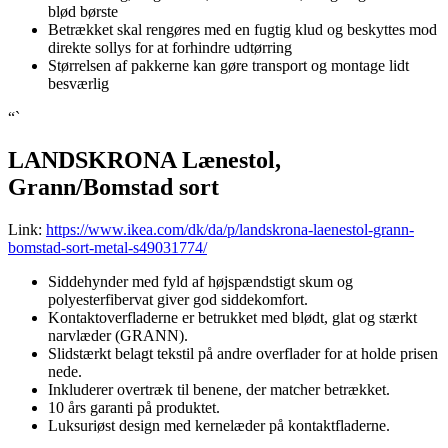
blød børste
Betrækket skal rengøres med en fugtig klud og beskyttes mod
direkte sollys for at forhindre udtørring
Størrelsen af pakkerne kan gøre transport og montage lidt
besværlig
“`
LANDSKRONA Lænestol,
Grann/Bomstad sort
Link:
https://www.ikea.com/dk/da/p/landskrona-laenestol-grann-
bomstad-sort-metal-s49031774/
Siddehynder med fyld af højspændstigt skum og
polyesterfibervat giver god siddekomfort.
Kontaktoverfladerne er betrukket med blødt, glat og stærkt
narvlæder (GRANN).
Slidstærkt belagt tekstil på andre overflader for at holde prisen
nede.
Inkluderer overtræk til benene, der matcher betrækket.
10 års garanti på produktet.
Luksuriøst design med kernelæder på kontaktfladerne.