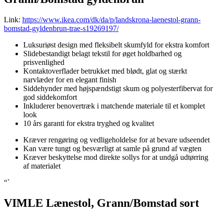
Link:
https://www.ikea.com/dk/da/p/landskrona-laenestol-grann-
bomstad-gyldenbrun-trae-s19269197/
Luksuriøst design med fleksibelt skumfyld for ekstra komfort
Slidebestandigt belagt tekstil for øget holdbarhed og
prisvenlighed
Kontaktoverflader betrukket med blødt, glat og stærkt
narvlæder for en elegant finish
Siddehynder med højspændstigt skum og polyesterfibervat for
god siddekomfort
Inkluderer benovertræk i matchende materiale til et komplet
look
10 års garanti for ekstra tryghed og kvalitet
Kræver rengøring og vedligeholdelse for at bevare udseendet
Kan være tungt og besværligt at samle på grund af vægten
Kræver beskyttelse mod direkte sollys for at undgå udtørring
af materialet
“`
VIMLE Lænestol, Grann/Bomstad sort