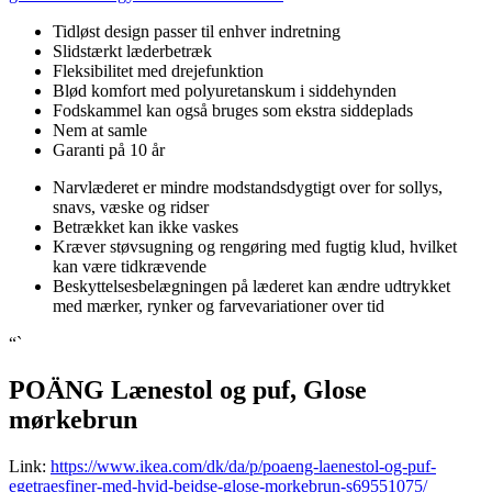
Tidløst design passer til enhver indretning
Slidstærkt læderbetræk
Fleksibilitet med drejefunktion
Blød komfort med polyuretanskum i siddehynden
Fodskammel kan også bruges som ekstra siddeplads
Nem at samle
Garanti på 10 år
Narvlæderet er mindre modstandsdygtigt over for sollys,
snavs, væske og ridser
Betrækket kan ikke vaskes
Kræver støvsugning og rengøring med fugtig klud, hvilket
kan være tidkrævende
Beskyttelsesbelægningen på læderet kan ændre udtrykket
med mærker, rynker og farvevariationer over tid
“`
POÄNG Lænestol og puf, Glose
mørkebrun
Link:
https://www.ikea.com/dk/da/p/poaeng-laenestol-og-puf-
egetraesfiner-med-hvid-bejdse-glose-morkebrun-s69551075/