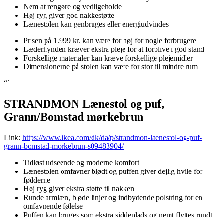
Nem at rengøre og vedligeholde
Høj ryg giver god nakkestøtte
Lænestolen kan genbruges eller energiudvindes
Prisen på 1.999 kr. kan være for høj for nogle forbrugere
Læderhynden kræver ekstra pleje for at forblive i god stand
Forskellige materialer kan kræve forskellige plejemidler
Dimensionerne på stolen kan være for stor til mindre rum
“`
STRANDMON Lænestol og puf,
Grann/Bomstad mørkebrun
Link:
https://www.ikea.com/dk/da/p/strandmon-laenestol-og-puf-
grann-bomstad-morkebrun-s09483904/
Tidløst udseende og moderne komfort
Lænestolen omfavner blødt og puffen giver dejlig hvile for
fødderne
Høj ryg giver ekstra støtte til nakken
Runde armlæn, bløde linjer og indbydende polstring for en
omfavnende følelse
Puffen kan bruges som ekstra siddeplads og nemt flyttes rundt