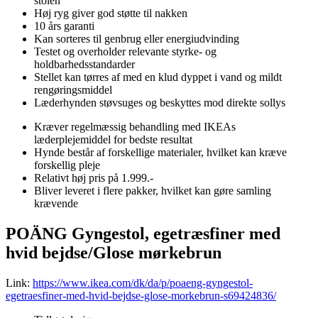
stolen
Høj ryg giver god støtte til nakken
10 års garanti
Kan sorteres til genbrug eller energiudvinding
Testet og overholder relevante styrke- og
holdbarhedsstandarder
Stellet kan tørres af med en klud dyppet i vand og mildt
rengøringsmiddel
Læderhynden støvsuges og beskyttes mod direkte sollys
Kræver regelmæssig behandling med IKEAs
læderplejemiddel for bedste resultat
Hynde består af forskellige materialer, hvilket kan kræve
forskellig pleje
Relativt høj pris på 1.999.-
Bliver leveret i flere pakker, hvilket kan gøre samling
krævende
POÄNG Gyngestol, egetræsfiner med
hvid bejdse/Glose mørkebrun
Link:
https://www.ikea.com/dk/da/p/poaeng-gyngestol-
egetraesfiner-med-hvid-bejdse-glose-morkebrun-s69424836/