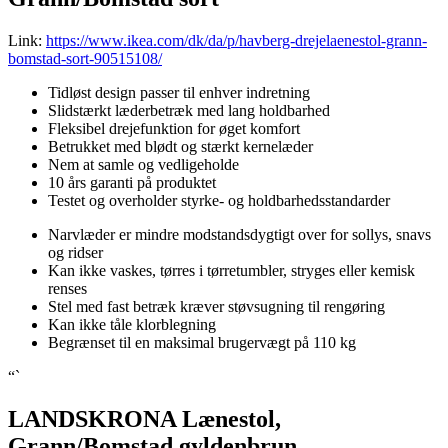
Link:
https://www.ikea.com/dk/da/p/havberg-drejelaenestol-grann-
bomstad-sort-90515108/
Tidløst design passer til enhver indretning
Slidstærkt læderbetræk med lang holdbarhed
Fleksibel drejefunktion for øget komfort
Betrukket med blødt og stærkt kernelæder
Nem at samle og vedligeholde
10 års garanti på produktet
Testet og overholder styrke- og holdbarhedsstandarder
Narvlæder er mindre modstandsdygtigt over for sollys, snavs
og ridser
Kan ikke vaskes, tørres i tørretumbler, stryges eller kemisk
renses
Stel med fast betræk kræver støvsugning til rengøring
Kan ikke tåle klorblegning
Begrænset til en maksimal brugervægt på 110 kg
“`
LANDSKRONA Lænestol,
Grann/Bomstad gyldenbrun