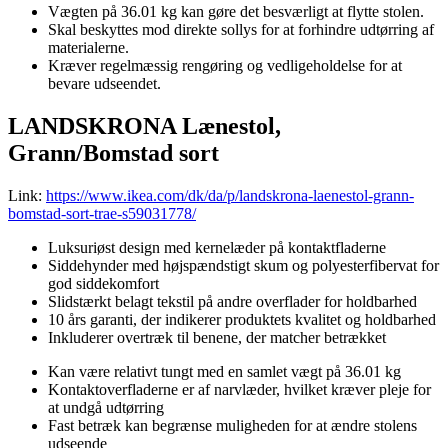
Vægten på 36.01 kg kan gøre det besværligt at flytte stolen.
Skal beskyttes mod direkte sollys for at forhindre udtørring af
materialerne.
Kræver regelmæssig rengøring og vedligeholdelse for at
bevare udseendet.
LANDSKRONA Lænestol,
Grann/Bomstad sort
Link:
https://www.ikea.com/dk/da/p/landskrona-laenestol-grann-
bomstad-sort-trae-s59031778/
Luksuriøst design med kernelæder på kontaktfladerne
Siddehynder med højspændstigt skum og polyesterfibervat for
god siddekomfort
Slidstærkt belagt tekstil på andre overflader for holdbarhed
10 års garanti, der indikerer produktets kvalitet og holdbarhed
Inkluderer overtræk til benene, der matcher betrækket
Kan være relativt tungt med en samlet vægt på 36.01 kg
Kontaktoverfladerne er af narvlæder, hvilket kræver pleje for
at undgå udtørring
Fast betræk kan begrænse muligheden for at ændre stolens
udseende