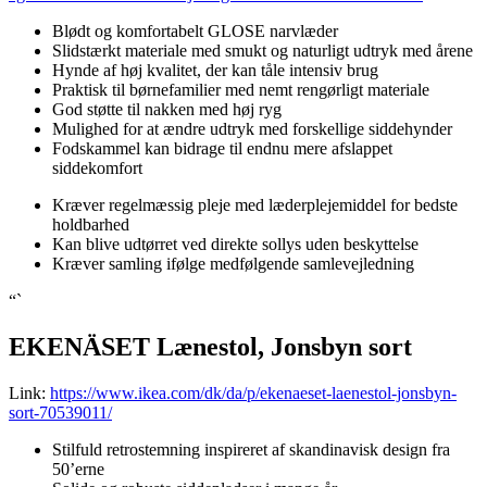
Blødt og komfortabelt GLOSE narvlæder
Slidstærkt materiale med smukt og naturligt udtryk med årene
Hynde af høj kvalitet, der kan tåle intensiv brug
Praktisk til børnefamilier med nemt rengørligt materiale
God støtte til nakken med høj ryg
Mulighed for at ændre udtryk med forskellige siddehynder
Fodskammel kan bidrage til endnu mere afslappet
siddekomfort
Kræver regelmæssig pleje med læderplejemiddel for bedste
holdbarhed
Kan blive udtørret ved direkte sollys uden beskyttelse
Kræver samling ifølge medfølgende samlevejledning
“`
EKENÄSET Lænestol, Jonsbyn sort
Link:
https://www.ikea.com/dk/da/p/ekenaeset-laenestol-jonsbyn-
sort-70539011/
Stilfuld retrostemning inspireret af skandinavisk design fra
50’erne