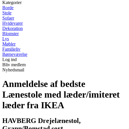
Kategorier
Borde
Stole
Sofaer
Hvidevarer
Dekoration
Blomster
Lys
Møbler
Familieliv
Børneværelse
Log ind
Bliv medlem
Nyhedsmail
Anmeldelse af bedste
Lænestole med læder/imiteret
læder fra IKEA
HAVBERG Drejelænestol,
Grann/Bomstad sort