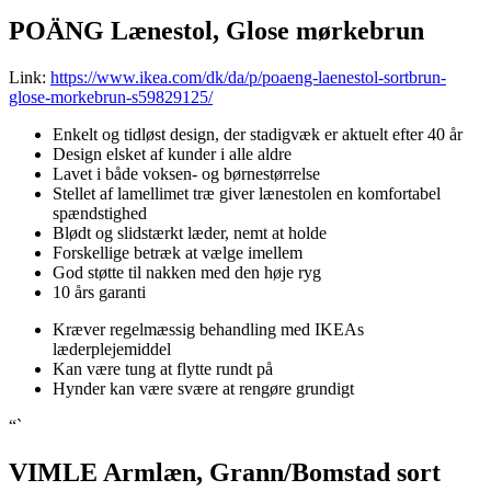
POÄNG Lænestol, Glose mørkebrun
Link:
https://www.ikea.com/dk/da/p/poaeng-laenestol-sortbrun-
glose-morkebrun-s59829125/
Enkelt og tidløst design, der stadigvæk er aktuelt efter 40 år
Design elsket af kunder i alle aldre
Lavet i både voksen- og børnestørrelse
Stellet af lamellimet træ giver lænestolen en komfortabel
spændstighed
Blødt og slidstærkt læder, nemt at holde
Forskellige betræk at vælge imellem
God støtte til nakken med den høje ryg
10 års garanti
Kræver regelmæssig behandling med IKEAs
læderplejemiddel
Kan være tung at flytte rundt på
Hynder kan være svære at rengøre grundigt
“`
VIMLE Armlæn, Grann/Bomstad sort