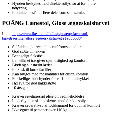
Hynden beskyttes mod direkte sollys for at forhindre
udtørring
Produktet består af flere dele, som skal samles
POÄNG Lænestol, Glose æggeskalsfarvet
Link:
https://www.ikea.com/dk/da/p/poaeng-laenestol-
birketraesfiner-glose-aeggeskalsfarvet-s19830588/
Stilfulde og kurvede linjer af formspændt træ
God støtte til nakken
Behageligt fleksibel
Lamellimet træ giver spændstighed og komfort
Blødt og slidstærkt læder
Praktisk til børnefamilier
Kan bruges med fodskammel for ekstra komfort
Forskellige siddehynder for variation i udtrykket
Høj ryg for god nakkestøtte
10 års garanti
Kræver regelmæssig pleje og vedligeholdelse
Læderhynden skal beskyttes mod direkte sollys
Kræver separat køb af fodskammel for optimal komfort
Ikke egnet til personer over 110 kg