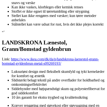
snavs og væske
Kan ikke vaskes, klorbleges eller kemisk renses
Stoffet er ikke egnet til tørretumbling eller strygning
Stellet kan ikke rengøres med væsker; kun tørre metoder
anbefales
Stålstellet kan være udsat for rust, hvis det ikke plejes korrekt
“`
LANDSKRONA Lænestol,
Grann/Bomstad gyldenbrun
Link:
https://www.ikea.com/dk/da/p/landskrona-laenestol-grann-
bomstad-gyldenbrun-metal-s09269193/
Luksuriøst design med fleksibelt skumfyld og tykt kernelæder
for komfort og æstetik
Slidstærkt belagt tekstil på andre overflader for holdbarhed og
omkostningseffektivitet
Siddehynder med højspændstigt skum og polyesterfibervat for
god siddekomfort
10 års garanti for ekstra tryghed og kvalitetssikring
Kræver rengøring med støvekost eller støvsugning med en