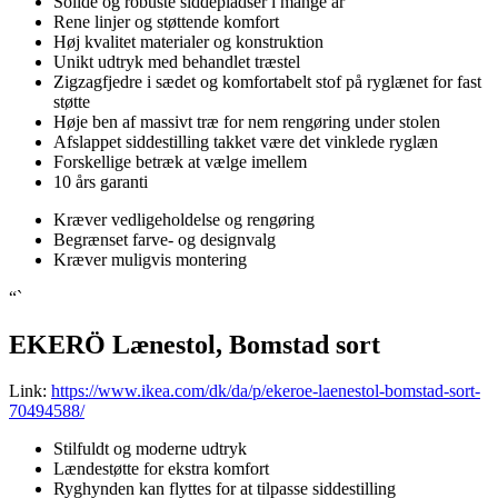
Solide og robuste siddepladser i mange år
Rene linjer og støttende komfort
Høj kvalitet materialer og konstruktion
Unikt udtryk med behandlet træstel
Zigzagfjedre i sædet og komfortabelt stof på ryglænet for fast
støtte
Høje ben af massivt træ for nem rengøring under stolen
Afslappet siddestilling takket være det vinklede ryglæn
Forskellige betræk at vælge imellem
10 års garanti
Kræver vedligeholdelse og rengøring
Begrænset farve- og designvalg
Kræver muligvis montering
“`
EKERÖ Lænestol, Bomstad sort
Link:
https://www.ikea.com/dk/da/p/ekeroe-laenestol-bomstad-sort-
70494588/
Stilfuldt og moderne udtryk
Lændestøtte for ekstra komfort
Ryghynden kan flyttes for at tilpasse siddestilling