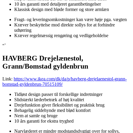
10 års garanti med detaljeret garantibetingelser
Klassisk design med bløde former og store armlæn
Fragt- og leveringsomkostninger kan være høje pga. vægten
Kræver beskyttelse mod direkte sollys for at forhindre
udtørring
Kræver regelmæssig rengøring og vedligeholdelse
“`
HAVBERG Drejelænestol,
Grann/Bomstad gyldenbrun
Link:
https://www.ikea.com/dk/da/p/havberg-drejelaenestol-grann-
bomstad-gyldenbrun-70515109/
Tidløst design passer til forskellige indretninger
Slidstærkt læderbetræk af høj kvalitet
Drejefunktion giver fleksibilitet og praktisk brug
Behagelig siddehynde med blød komfort
Nem at samle og bruge
10 års garanti for ekstra tryghed
Narvlæderet er mindre modstandsdygtigt over for sollys,