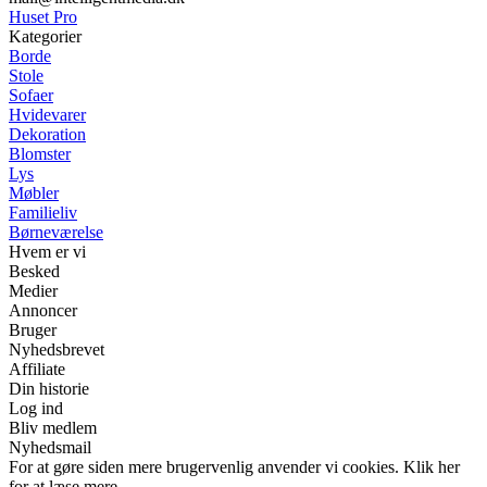
Huset Pro
Kategorier
Borde
Stole
Sofaer
Hvidevarer
Dekoration
Blomster
Lys
Møbler
Familieliv
Børneværelse
Hvem er vi
Besked
Medier
Annoncer
Bruger
Nyhedsbrevet
Affiliate
Din historie
Log ind
Bliv medlem
Nyhedsmail
For at gøre siden mere brugervenlig anvender vi cookies. Klik her
for at læse mere.