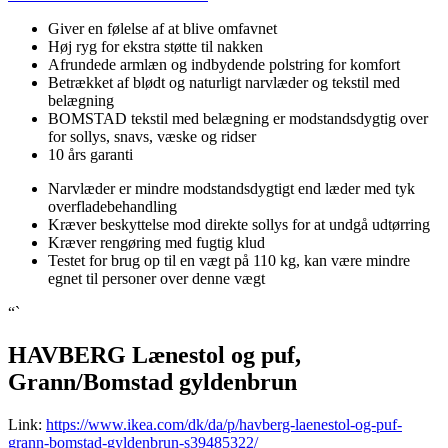
Giver en følelse af at blive omfavnet
Høj ryg for ekstra støtte til nakken
Afrundede armlæn og indbydende polstring for komfort
Betrækket af blødt og naturligt narvlæder og tekstil med
belægning
BOMSTAD tekstil med belægning er modstandsdygtig over
for sollys, snavs, væske og ridser
10 års garanti
Narvlæder er mindre modstandsdygtigt end læder med tyk
overfladebehandling
Kræver beskyttelse mod direkte sollys for at undgå udtørring
Kræver rengøring med fugtig klud
Testet for brug op til en vægt på 110 kg, kan være mindre
egnet til personer over denne vægt
“`
HAVBERG Lænestol og puf,
Grann/Bomstad gyldenbrun
Link:
https://www.ikea.com/dk/da/p/havberg-laenestol-og-puf-
grann-bomstad-gyldenbrun-s39485322/