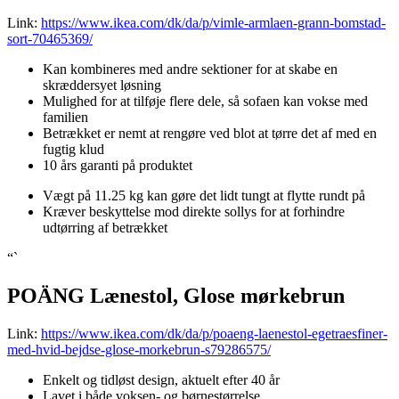
Link:
https://www.ikea.com/dk/da/p/vimle-armlaen-grann-bomstad-
sort-70465369/
Kan kombineres med andre sektioner for at skabe en
skræddersyet løsning
Mulighed for at tilføje flere dele, så sofaen kan vokse med
familien
Betrækket er nemt at rengøre ved blot at tørre det af med en
fugtig klud
10 års garanti på produktet
Vægt på 11.25 kg kan gøre det lidt tungt at flytte rundt på
Kræver beskyttelse mod direkte sollys for at forhindre
udtørring af betrækket
“`
POÄNG Lænestol, Glose mørkebrun
Link:
https://www.ikea.com/dk/da/p/poaeng-laenestol-egetraesfiner-
med-hvid-bejdse-glose-morkebrun-s79286575/
Enkelt og tidløst design, aktuelt efter 40 år
Lavet i både voksen- og børnestørrelse