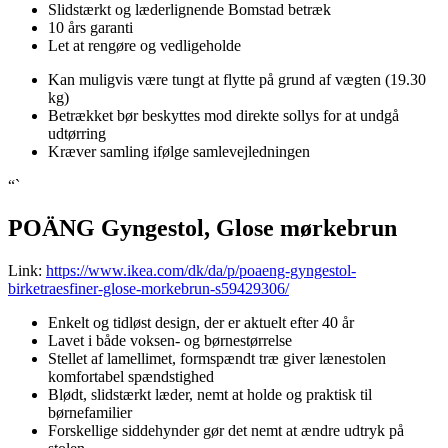
Slidstærkt og læderlignende Bomstad betræk
10 års garanti
Let at rengøre og vedligeholde
Kan muligvis være tungt at flytte på grund af vægten (19.30
kg)
Betrækket bør beskyttes mod direkte sollys for at undgå
udtørring
Kræver samling ifølge samlevejledningen
“`
POÄNG Gyngestol, Glose mørkebrun
Link:
https://www.ikea.com/dk/da/p/poaeng-gyngestol-
birketraesfiner-glose-morkebrun-s59429306/
Enkelt og tidløst design, der er aktuelt efter 40 år
Lavet i både voksen- og børnestørrelse
Stellet af lamellimet, formspændt træ giver lænestolen
komfortabel spændstighed
Blødt, slidstærkt læder, nemt at holde og praktisk til
børnefamilier
Forskellige siddehynder gør det nemt at ændre udtryk på