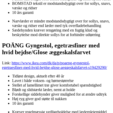
BOMSTAD tekstil er modstandsdygtigt over for sollys, snavs,
væske og ridser
10 års garanti
Narvlæder er mindre modstandsdygtigt over for sollys, snavs,
væske og ridser end læder med tyk overfladebehandling
Sædehynden kræver rengøring med en fugtig klud og
beskyttelse mod direkte sollys for at forhindre udtørring
POÄNG Gyngestol, egetræsfiner med
hvid bejdse/Glose æggeskalsfarvet
Link:
https://www.ikea.com/dk/da/p/poaeng-gyngestol-
egetraesfiner-med-hvid-bejdse-glose-aeggeskalsfarvet-s19429290/
Tidløst design, aktuelt efter 40 år
Lavet i både voksen- og børnestørrelse
Stellet af lamellimet træ giver komfortabel spændstighed
Blødt og slidstærkt læder, nemt at holde
Forskellige siddehynder giver mulighed for at ændre udtryk
Høj ryg giver god støtte til nakken
10 års garanti
Kræver regelmæssig vedligeholdelse med læderplejemiddel