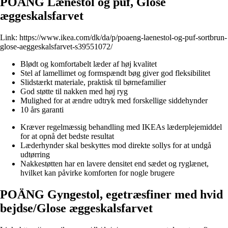
POÄNG Lænestol og puf, Glose
æggeskalsfarvet
Link:
https://www.ikea.com/dk/da/p/poaeng-laenestol-og-puf-sortbrun-
glose-aeggeskalsfarvet-s39551072/
Blødt og komfortabelt læder af høj kvalitet
Stel af lamellimet og formspændt bøg giver god fleksibilitet
Slidstærkt materiale, praktisk til børnefamilier
God støtte til nakken med høj ryg
Mulighed for at ændre udtryk med forskellige siddehynder
10 års garanti
Kræver regelmæssig behandling med IKEAs læderplejemiddel
for at opnå det bedste resultat
Læderhynder skal beskyttes mod direkte sollys for at undgå
udtørring
Nakkestøtten har en lavere densitet end sædet og ryglænet,
hvilket kan påvirke komforten for nogle brugere
POÄNG Gyngestol, egetræsfiner med hvid
bejdse/Glose æggeskalsfarvet