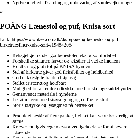
Nødvendighed af samling og opbevaring af samlevejledninger
“`
POÄNG Lænestol og puf, Knisa sort
Link:
https://www.ikea.com/dk/da/p/poaeng-laenestol-og-puf-
birketraesfiner-knisa-sort-s19484205/
Behagelige hynder gør lænestolen ekstra komfortabel
Forskellige stilarter, farver og tekstiler at vælge imellem
Holdbart og glat stof på KNISA hynden
Stel af birketræ giver god fleksibilitet og holdbarhed
God nakkestøtte fra den høje ryg
Stellet er stærkt og holdbart
Mulighed for at ændre udtrykket med forskellige siddehynder
Genanvendt materiale i hynderne
Let at rengøre med støvsugning og en fugtig klud
Stor slidstyrke og lysægthed på betrækket
Produktet består af flere pakker, hvilket kan være besværligt at
samle
Kræver muligvis regelmæssig vedligeholdelse for at bevare
udseendet
Kan være tungt at flytte rundt på grund af stellets vægt