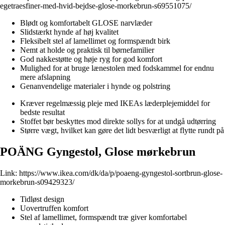
egetraesfiner-med-hvid-bejdse-glose-morkebrun-s69551075/
Blødt og komfortabelt GLOSE narvlæder
Slidstærkt hynde af høj kvalitet
Fleksibelt stel af lamellimet og formspændt birk
Nemt at holde og praktisk til børnefamilier
God nakkestøtte og høje ryg for god komfort
Mulighed for at bruge lænestolen med fodskammel for endnu
mere afslapning
Genanvendelige materialer i hynde og polstring
Kræver regelmæssig pleje med IKEAs læderplejemiddel for
bedste resultat
Stoffet bør beskyttes mod direkte sollys for at undgå udtørring
Større vægt, hvilket kan gøre det lidt besværligt at flytte rundt på
POÄNG Gyngestol, Glose mørkebrun
Link:
https://www.ikea.com/dk/da/p/poaeng-gyngestol-sortbrun-glose-
morkebrun-s09429323/
Tidløst design
Uovertruffen komfort
Stel af lamellimet, formspændt træ giver komfortabel