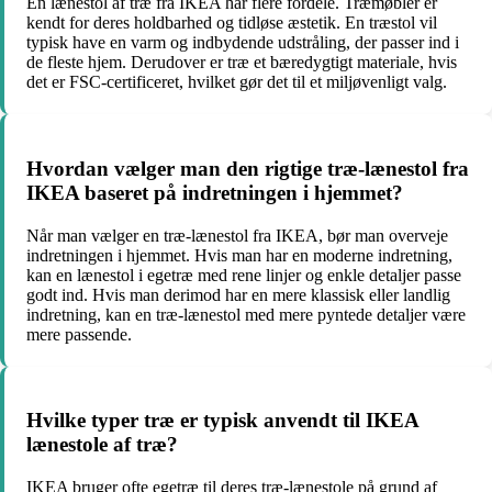
En lænestol af træ fra IKEA har flere fordele. Træmøbler er
kendt for deres holdbarhed og tidløse æstetik. En træstol vil
typisk have en varm og indbydende udstråling, der passer ind i
de fleste hjem. Derudover er træ et bæredygtigt materiale, hvis
det er FSC-certificeret, hvilket gør det til et miljøvenligt valg.
Hvordan vælger man den rigtige træ-lænestol fra
IKEA baseret på indretningen i hjemmet?
Når man vælger en træ-lænestol fra IKEA, bør man overveje
indretningen i hjemmet. Hvis man har en moderne indretning,
kan en lænestol i egetræ med rene linjer og enkle detaljer passe
godt ind. Hvis man derimod har en mere klassisk eller landlig
indretning, kan en træ-lænestol med mere pyntede detaljer være
mere passende.
Hvilke typer træ er typisk anvendt til IKEA
lænestole af træ?
IKEA bruger ofte egetræ til deres træ-lænestole på grund af