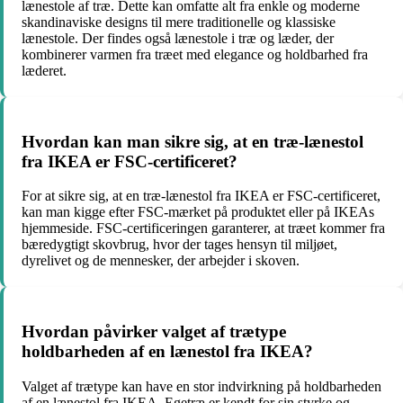
lænestole af træ. Dette kan omfatte alt fra enkle og moderne
skandinaviske designs til mere traditionelle og klassiske
lænestole. Der findes også lænestole i træ og læder, der
kombinerer varmen fra træet med elegance og holdbarhed fra
læderet.
Hvordan kan man sikre sig, at en træ-lænestol
fra IKEA er FSC-certificeret?
For at sikre sig, at en træ-lænestol fra IKEA er FSC-certificeret,
kan man kigge efter FSC-mærket på produktet eller på IKEAs
hjemmeside. FSC-certificeringen garanterer, at træet kommer fra
bæredygtigt skovbrug, hvor der tages hensyn til miljøet,
dyrelivet og de mennesker, der arbejder i skoven.
Hvordan påvirker valget af trætype
holdbarheden af en lænestol fra IKEA?
Valget af trætype kan have en stor indvirkning på holdbarheden
af en lænestol fra IKEA. Egetræ er kendt for sin styrke og