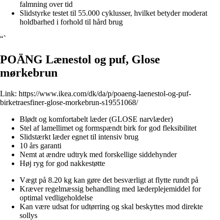
falmning over tid
Slidstyrke testet til 55.000 cyklusser, hvilket betyder moderat
holdbarhed i forhold til hård brug
“`
POÄNG Lænestol og puf, Glose
mørkebrun
Link:
https://www.ikea.com/dk/da/p/poaeng-laenestol-og-puf-
birketraesfiner-glose-morkebrun-s19551068/
Blødt og komfortabelt læder (GLOSE narvlæder)
Stel af lamellimet og formspændt birk for god fleksibilitet
Slidstærkt læder egnet til intensiv brug
10 års garanti
Nemt at ændre udtryk med forskellige siddehynder
Høj ryg for god nakkestøtte
Vægt på 8.20 kg kan gøre det besværligt at flytte rundt på
Kræver regelmæssig behandling med læderplejemiddel for
optimal vedligeholdelse
Kan være udsat for udtørring og skal beskyttes mod direkte
sollys