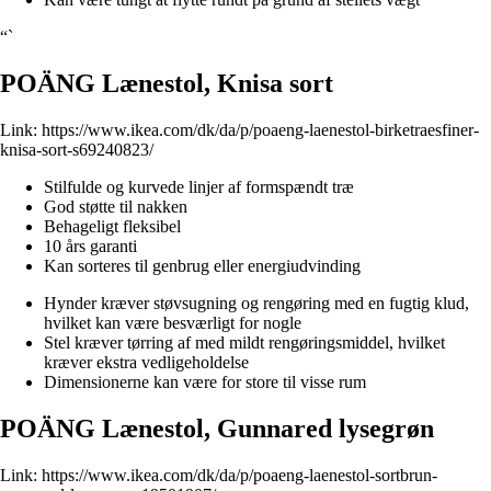
“`
POÄNG Lænestol, Knisa sort
Link:
https://www.ikea.com/dk/da/p/poaeng-laenestol-birketraesfiner-
knisa-sort-s69240823/
Stilfulde og kurvede linjer af formspændt træ
God støtte til nakken
Behageligt fleksibel
10 års garanti
Kan sorteres til genbrug eller energiudvinding
Hynder kræver støvsugning og rengøring med en fugtig klud,
hvilket kan være besværligt for nogle
Stel kræver tørring af med mildt rengøringsmiddel, hvilket
kræver ekstra vedligeholdelse
Dimensionerne kan være for store til visse rum
POÄNG Lænestol, Gunnared lysegrøn
Link:
https://www.ikea.com/dk/da/p/poaeng-laenestol-sortbrun-