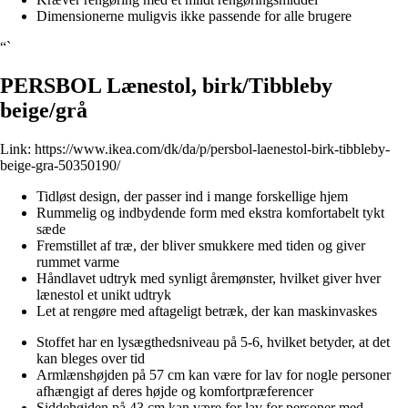
Dimensionerne muligvis ikke passende for alle brugere
“`
PERSBOL Lænestol, birk/Tibbleby
beige/grå
Link:
https://www.ikea.com/dk/da/p/persbol-laenestol-birk-tibbleby-
beige-gra-50350190/
Tidløst design, der passer ind i mange forskellige hjem
Rummelig og indbydende form med ekstra komfortabelt tykt
sæde
Fremstillet af træ, der bliver smukkere med tiden og giver
rummet varme
Håndlavet udtryk med synligt åremønster, hvilket giver hver
lænestol et unikt udtryk
Let at rengøre med aftageligt betræk, der kan maskinvaskes
Stoffet har en lysægthedsniveau på 5-6, hvilket betyder, at det
kan bleges over tid
Armlænshøjden på 57 cm kan være for lav for nogle personer
afhængigt af deres højde og komfortpræferencer
Siddehøjden på 43 cm kan være for lav for personer med