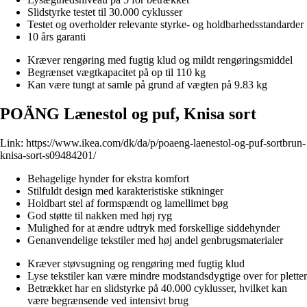
Slidstyrke testet til 30.000 cyklusser
Testet og overholder relevante styrke- og holdbarhedsstandarder
10 års garanti
Kræver rengøring med fugtig klud og mildt rengøringsmiddel
Begrænset vægtkapacitet på op til 110 kg
Kan være tungt at samle på grund af vægten på 9.83 kg
POÄNG Lænestol og puf, Knisa sort
Link:
https://www.ikea.com/dk/da/p/poaeng-laenestol-og-puf-sortbrun-
knisa-sort-s09484201/
Behagelige hynder for ekstra komfort
Stilfuldt design med karakteristiske stikninger
Holdbart stel af formspændt og lamellimet bøg
God støtte til nakken med høj ryg
Mulighed for at ændre udtryk med forskellige siddehynder
Genanvendelige tekstiler med høj andel genbrugsmaterialer
Kræver støvsugning og rengøring med fugtig klud
Lyse tekstiler kan være mindre modstandsdygtige over for pletter
Betrækket har en slidstyrke på 40.000 cyklusser, hvilket kan
være begrænsende ved intensivt brug