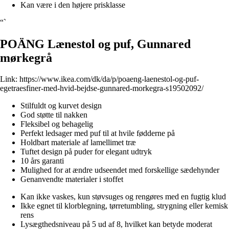
Kan være i den højere prisklasse
“`
POÄNG Lænestol og puf, Gunnared
mørkegrå
Link:
https://www.ikea.com/dk/da/p/poaeng-laenestol-og-puf-
egetraesfiner-med-hvid-bejdse-gunnared-morkegra-s19502092/
Stilfuldt og kurvet design
God støtte til nakken
Fleksibel og behagelig
Perfekt ledsager med puf til at hvile fødderne på
Holdbart materiale af lamellimet træ
Tuftet design på puder for elegant udtryk
10 års garanti
Mulighed for at ændre udseendet med forskellige sædehynder
Genanvendte materialer i stoffet
Kan ikke vaskes, kun støvsuges og rengøres med en fugtig klud
Ikke egnet til klorblegning, tørretumbling, strygning eller kemisk
rens
Lysægthedsniveau på 5 ud af 8, hvilket kan betyde moderat