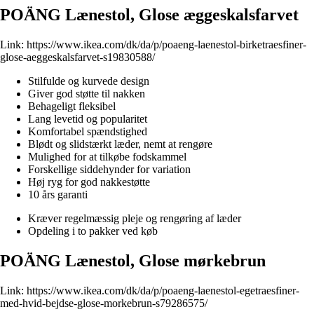
POÄNG Lænestol, Glose æggeskalsfarvet
Link:
https://www.ikea.com/dk/da/p/poaeng-laenestol-birketraesfiner-
glose-aeggeskalsfarvet-s19830588/
Stilfulde og kurvede design
Giver god støtte til nakken
Behageligt fleksibel
Lang levetid og popularitet
Komfortabel spændstighed
Blødt og slidstærkt læder, nemt at rengøre
Mulighed for at tilkøbe fodskammel
Forskellige siddehynder for variation
Høj ryg for god nakkestøtte
10 års garanti
Kræver regelmæssig pleje og rengøring af læder
Opdeling i to pakker ved køb
POÄNG Lænestol, Glose mørkebrun
Link:
https://www.ikea.com/dk/da/p/poaeng-laenestol-egetraesfiner-
med-hvid-bejdse-glose-morkebrun-s79286575/