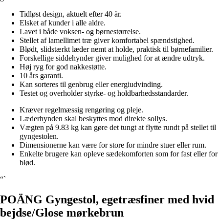
Tidløst design, aktuelt efter 40 år.
Elsket af kunder i alle aldre.
Lavet i både voksen- og børnestørrelse.
Stellet af lamellimet træ giver komfortabel spændstighed.
Blødt, slidstærkt læder nemt at holde, praktisk til børnefamilier.
Forskellige siddehynder giver mulighed for at ændre udtryk.
Høj ryg for god nakkestøtte.
10 års garanti.
Kan sorteres til genbrug eller energiudvinding.
Testet og overholder styrke- og holdbarhedsstandarder.
Kræver regelmæssig rengøring og pleje.
Læderhynden skal beskyttes mod direkte sollys.
Vægten på 9.83 kg kan gøre det tungt at flytte rundt på stellet til
gyngestolen.
Dimensionerne kan være for store for mindre stuer eller rum.
Enkelte brugere kan opleve sædekomforten som for fast eller for
blød.
“`
POÄNG Gyngestol, egetræsfiner med hvid
bejdse/Glose mørkebrun