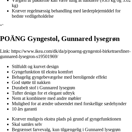
Vægten af pakkerne kan være tung at håndtere (9.83 kg og 3.02
kg)
Kræver regelmæssig behandling med læderplejemiddel for
bedste vedligeholdelse
“`
POÄNG Gyngestol, Gunnared lysegrøn
Link:
https://www.ikea.com/dk/da/p/poaeng-gyngestol-birketraesfiner-
gunnared-lysegron-s19501969/
Stilfuldt og kurvet design
Gyngefunktion til ekstra komfort
Behagelig gyngebevægelse med beroligende effekt
God støtte til nakken
Durabelt stof i Gunnared lysegrøn
Tufter design for et elegant udtryk
Nem at kombinere med andre møbler
Mulighed for at ændre udseendet med forskellige sædehynder
10 års garanti
Kræver muligvis ekstra plads på grund af gyngefunktionen
Skal samles selv
Begrænset farvevalg, kun tilgængelig i Gunnared lysegrøn