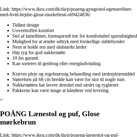
Link:
https://www.ikea.com/dk/da/p/poaeng-gyngestol-egetraesfiner-
med-hvid-bejdse-glose-morkebrun-s69424836/
Tidløst design
Uovertruffen komfort
Stel af lamellimet, formspændt træ for komfortabel spændstighed
Mulighed for at ændre udtryk med forskellige siddehynder
Nem at holde ren med slidstærkt læder
Høj ryg for god nakkestøtte
10 års garanti
Kan sorteres til genbrug eller energiudvinding
Kræver pleje og regelmæssig behandling med læderplejemiddel
Størrelsen på 68 cm bredde kan være for stor til nogle rum
Nakkestøtten har lavere densitet end sædet og ryglænet
Pakkerne kan være tunge at håndtere ved levering
“`
POÄNG Lænestol og puf, Glose
mørkebrun
Link:
https://www.ikea.com/dk/da/p/poaeng-laenestol-og-puf-