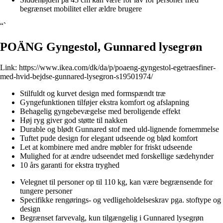
begrænset mobilitet eller ældre brugere
“`
POÄNG Gyngestol, Gunnared lysegrøn
Link:
https://www.ikea.com/dk/da/p/poaeng-gyngestol-egetraesfiner-
med-hvid-bejdse-gunnared-lysegron-s19501974/
Stilfuldt og kurvet design med formspændt træ
Gyngefunktionen tilføjer ekstra komfort og afslapning
Behagelig gyngebevægelse med beroligende effekt
Høj ryg giver god støtte til nakken
Durable og blødt Gunnared stof med uld-lignende fornemmelse
Tuftet pude design for elegant udseende og blød komfort
Let at kombinere med andre møbler for friskt udseende
Mulighed for at ændre udseendet med forskellige sædehynder
10 års garanti for ekstra tryghed
Velegnet til personer op til 110 kg, kan være begrænsende for
tungere personer
Specifikke rengørings- og vedligeholdelseskrav pga. stoftype og
design
Begrænset farvevalg, kun tilgængelig i Gunnared lysegrøn