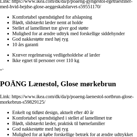
Link:
https://www.ikea.com/dk/da/p/poaeng-gyngestol-egetraesfiner-
med-hvid-bejdse-glose-aeggeskalsfarvet-s59551170/
Komfortabel spændstighed for afslapning
Blødt, slidstærkt læder nemt at holde
Stellet af lamellimet træ giver god støtte
Mulighed for at ændre udtryk med forskellige siddehynder
God nakkestøtte med høj ryg
10 års garanti
Kræver regelmæssig vedligeholdelse af læder
Ikke egnet til personer over 110 kg
“`
POÄNG Lænestol, Glose mørkebrun
Link:
https://www.ikea.com/dk/da/p/poaeng-laenestol-sortbrun-glose-
morkebrun-s59829125/
Enkelt og tidløst design, aktuelt efter 40 år
Komfortabel spændstighed i stellet af lamellimet træ
Blødt, slidstærkt læder, praktisk til børnefamilier
God nakkestøtte med høj ryg
Mulighed for at købe forskellige betræk for at ændre udtrykket