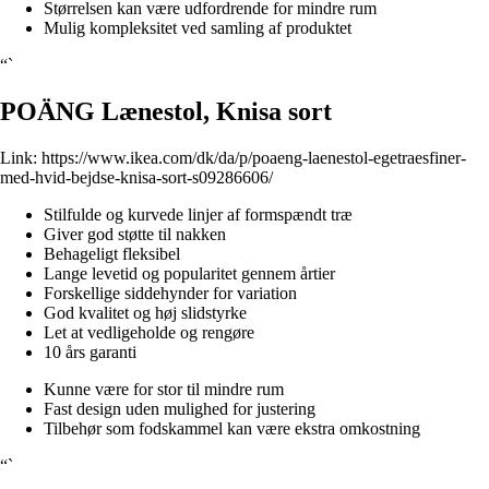
Størrelsen kan være udfordrende for mindre rum
Mulig kompleksitet ved samling af produktet
“`
POÄNG Lænestol, Knisa sort
Link:
https://www.ikea.com/dk/da/p/poaeng-laenestol-egetraesfiner-
med-hvid-bejdse-knisa-sort-s09286606/
Stilfulde og kurvede linjer af formspændt træ
Giver god støtte til nakken
Behageligt fleksibel
Lange levetid og popularitet gennem årtier
Forskellige siddehynder for variation
God kvalitet og høj slidstyrke
Let at vedligeholde og rengøre
10 års garanti
Kunne være for stor til mindre rum
Fast design uden mulighed for justering
Tilbehør som fodskammel kan være ekstra omkostning
“`