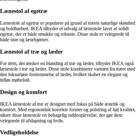
Lænestol af egetræ
Lænestole af egetræ er populære på grund af træets naturlige skønhed
og holdbarhed. IKEA tilbyder et udvalg af lænestole lavet af solidt
egetræ, der er både smukke og robuste. Disse stole er velegnede til
både stue og læsehjørner.
Lænestol af træ og læder
For dem, der ønsker en blanding af træ og læder, tilbyder IKEA også
lænestole i træ og læder. Disse stole kombinerer varmen fra træet med
den luksuriøse fornemmelse af læder, hvilket skaber en elegant og
tidløs møbelstil.
Design og komfort
IKEA lænestole af træ er designet med fokus på både æstetik og
komfort. Med ergonomisk korrekte former og polstring af høj kvalitet,
sikrer disse lænestole en behagelig siddeoplevelse, der gør dem
velegnede til afslapning og hvile.
Vedligeholdelse