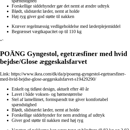
spændstighed
Forskellige siddehynder gør det nemt at ændre udtryk
Blødt, slidstærkt læder, nemt at holde
Høj ryg giver god støtte til nakken
Kræver regelmæssig vedligeholdelse med læderplejemiddel
Begrænset vægtkapacitet op til 110 kg
“`
POÄNG Gyngestol, egetræsfiner med hvid
bejdse/Glose æggeskalsfarvet
Link:
https://www.ikea.com/dk/da/p/poaeng-gyngestol-egetraesfiner-
med-hvid-bejdse-glose-aeggeskalsfarvet-s19429290/
Enkelt og tidløst design, aktuelt efter 40 år
Lavet i både voksen- og børnestørrelse
Stel af lamellimet, formspændt træ giver komfortabel
spændstighed
Blødt, slidstærkt læder, nemt at holde
Forskellige siddehynder for nem ændring af udtryk
Giver god støtte til nakken med høj ryg