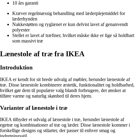
10 års garanti
Kræver regelmæssig behandling med læderplejemiddel for
læderhynden
Nakkestøtten og ryglænet er kun delvist lavet af genanvendt
polyester
Stellet er lavet af træfiner, hvilket måske ikke er lige så holdbart
som massivt træ
Lænestole af træ fra IKEA
Introduktion
IKEA er kendt for sit brede udvalg af møbler, herunder lænestole af
træ. Disse lænestole kombinerer æstetik, funktionalitet og holdbarhed,
hvilket gør dem til populære valg blandt forbrugere, der ønsker at
tilføre varme og naturlig skønhed til deres hjem.
Varianter af lænestole i træ
IKEA tilbyder et udvalg af lænestole i træ, herunder lænestole af
egetræ og kombinationer af træ og læder. Disse lænestole kommer i
forskellige designs og stilarter, der passer til enhver smag og
indretningsstil.