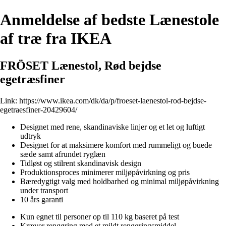
Anmeldelse af bedste Lænestole
af træ fra IKEA
FRÖSET Lænestol, Rød bejdse
egetræsfiner
Link:
https://www.ikea.com/dk/da/p/froeset-laenestol-rod-bejdse-
egetraesfiner-20429604/
Designet med rene, skandinaviske linjer og et let og luftigt
udtryk
Designet for at maksimere komfort med rummeligt og buede
sæde samt afrundet ryglæn
Tidløst og stilrent skandinavisk design
Produktionsproces minimerer miljøpåvirkning og pris
Bæredygtigt valg med holdbarhed og minimal miljøpåvirkning
under transport
10 års garanti
Kun egnet til personer op til 110 kg baseret på test
Kræver rengøring med et mildt rengøringsmiddel