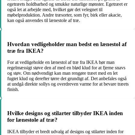
egetræets holdbarhed og smukke naturlige mønster. Egetræet er
også let at arbejde med, hvilket gør det velegnet til
møbelproduktion. Andre træsorter, som fyr, birk eller akacie,
kan også anvendes til lænestole af træ.
Hvordan vedligeholder man bedst en lænestol af
træ fra IKEA?
For at vedligeholde en lænestol af træ fra IKEA bør man
regelmæssigt støve den af med en blød klud for at fjerne snavs
og støv. Om nødvendigt kan man rengøre træet med en let
fugtet klud og derefter tørre det grundigt af. Det anbefales også
at undgå direkte sollys og overdreven varme for at bevare træets
finish.
Hvilke designs og stilarter tilbyder IKEA inden
for lænestole af træ?
IKEA tilbyder et bredt udvalg af designs og stilarter inden for