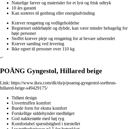
Naturlige farver og materialer for et lyst og frisk udtryk
10 års garanti
Kan sorteres til genbrug eller energiudvinding
Kræver rengøring og vedligeholdelse
Begrænset siddehøjde og dybde, kan være mindre behagelig for
høje personer
Stoffet kræver pleje og rengøring for at bevare udseendet
Kræver samling ved levering
Ikke egnet til personer over 110 kg
“`
POÄNG Gyngestol, Hillared beige
Link:
https://www.ikea.com/dk/da/p/poaeng-gyngestol-sortbrun-
hillared-beige-s49429175/
Tidløst design
Uovertruffen komfort
Buede form for ekstra komfort
Forskellige siddehynder medfølger
God nakkestøtte med høj ryg
Komfortabel spændstighed i træstellet
Lysægthedsniveau på 5 for betrækket