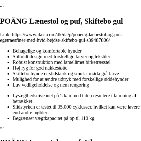
“`
POÄNG Lænestol og puf, Skiftebo gul
Link:
https://www.ikea.com/dk/da/p/poaeng-laenestol-og-puf-
egetraesfiner-med-hvid-bejdse-skiftebo-gul-s39487806/
Behagelige og komfortable hynder
Stilfuldt design med forskellige farver og tekstiler
Robust konstruktion med lamellimet birketræsstel
Høj ryg for god nakkestøtte
Skiftebo hynde er slidstærk og smuk i mørkegrå farve
Mulighed for at ændre udtryk med forskellige siddehynder
Lav vedligeholdelse og nem rengøring
Lysægthedsniveauet på 5 kan med tiden resultere i falmning af
betrækket
Slidstyrken er testet til 35.000 cyklusser, hvilket kan være lavere
end andre møbler
Begrænset vægtkapacitet på op til 110 kg
“`