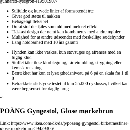
gunnared-lysegron-s19501907/
Stilfulde og kurvede linjer af formspændt træ
Giver god støtte til nakken
Behageligt fleksibel
Durat stof der føles som uld med meleret effekt
Tidsløst design der nemt kan kombineres med andre møbler
Mulighed for at ændre udseendet med forskellige sædehynder
Lang holdbarhed med 10 års garanti
Hynden kan ikke vaskes, kun støvsuges og afrenses med en
fugtig klud
Stoffet tåler ikke klorblegning, tørretumbling, strygning eller
kemisk rensning
Betrækket har kun et lysægthedsniveau på 6 på en skala fra 1 til
8
Betrækkets slidstyrke testet til kun 55.000 cyklusser, hvilket kan
være begrænset for daglig brug
“`
POÄNG Gyngestol, Glose mørkebrun
Link:
https://www.ikea.com/dk/da/p/poaeng-gyngestol-birketraesfiner-
glose-morkebrun-s59429306/