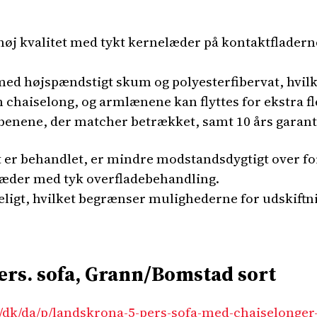
øj kvalitet med tykt kernelæder på kontaktfladerne
med højspændstigt skum og polyesterfibervat, hvilk
n chaiselong, og armlænene kan flyttes for ekstra fle
 benene, der matcher betrækket, samt 10 års garant
 er behandlet, er mindre modstandsdygtigt over for
æder med tyk overfladebehandling.
ligt, hvilket begrænser mulighederne for udskiftnin
s. sofa, Grann/Bomstad sort
/dk/da/p/landskrona-5-pers-sofa-med-chaiselonger