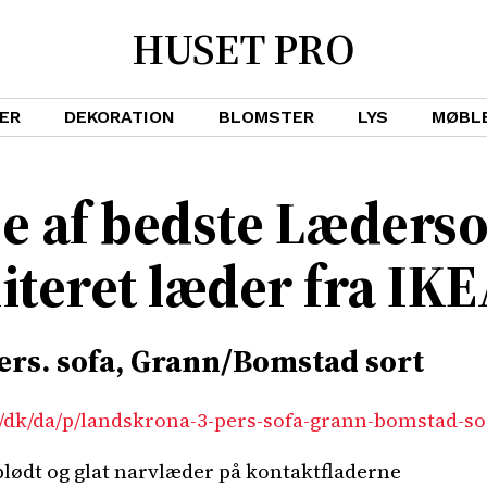
HUSET PRO
ER
DEKORATION
BLOMSTER
LYS
MØBL
e af bedste Læderso
miteret læder fra IK
s. sofa, Grann/Bomstad sort
/dk/da/p/landskrona-3-pers-sofa-grann-bomstad-so
lødt og glat narvlæder på kontaktfladerne