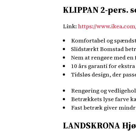
KLIPPAN 2-pers. s
Link:
https://www.ikea.com
Komfortabel og spændsti
Slidstærkt Bomstad betr
Nem at rengøre med en f
10 års garanti for ekstr
Tidsløs design, der passe
Rengøring og vedligeho
Betrækkets lyse farve ka
Fast betræk giver mindre 
LANDSKRONA Hjørn