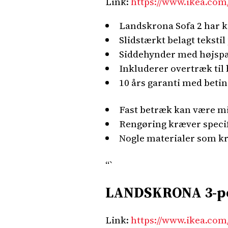
Link:
https://www.ikea.com
Landskrona Sofa 2 har k
Slidstærkt belagt teksti
Siddehynder med højspæ
Inkluderer overtræk til
10 års garanti med betin
Fast betræk kan være min
Rengøring kræver specifi
Nogle materialer som k
“`
LANDSKRONA 3-per
Link:
https://www.ikea.com