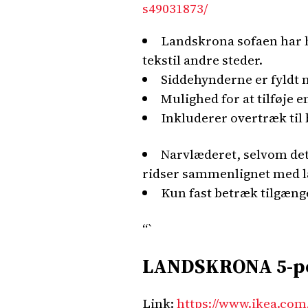
s49031873/
Landskrona sofaen har h
tekstil andre steder.
Siddehynderne er fyldt 
Mulighed for at tilføje e
Inkluderer overtræk til
Narvlæderet, selvom det
ridser sammenlignet med l
Kun fast betræk tilgænge
“`
LANDSKRONA 5-per
Link:
https://www.ikea.com