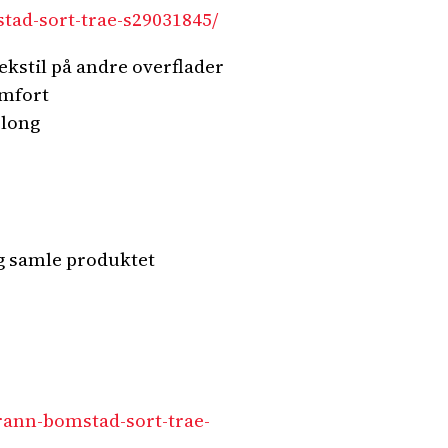
tad-sort-trae-s29031845/
ekstil på andre overflader
omfort
elong
og samle produktet
rann-bomstad-sort-trae-