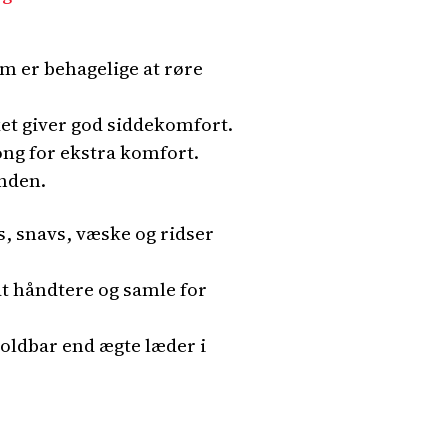
m er behagelige at røre
et giver god siddekomfort.
ong for ekstra komfort.
unden.
, snavs, væske og ridser
at håndtere og samle for
holdbar end ægte læder i