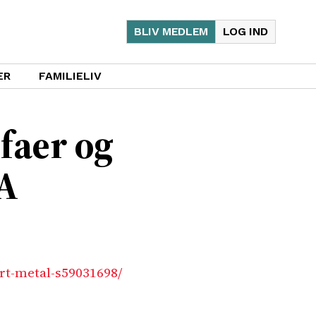
BLIV MEDLEM
LOG IND
ER
FAMILIELIV
faer og
EA
rt-metal-s59031698/