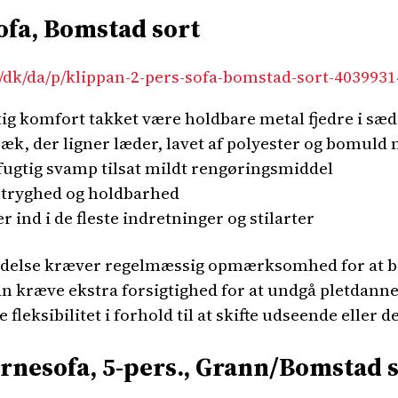
ofa, Bomstad sort
/dk/da/p/klippan-2-pers-sofa-bomstad-sort-4039931
g komfort takket være holdbare metal fjedre i sæd
æk, der ligner læder, lavet af polyester og bomuld
ugtig svamp tilsat mildt rengøringsmiddel
a tryghed og holdbarhed
r ind i de fleste indretninger og stilarter
ldelse kræver regelmæssig opmærksomhed for at be
n kræve ekstra forsigtighed for at undgå pletdanne
fleksibilitet i forhold til at skifte udseende eller d
esofa, 5-pers., Grann/Bomstad s