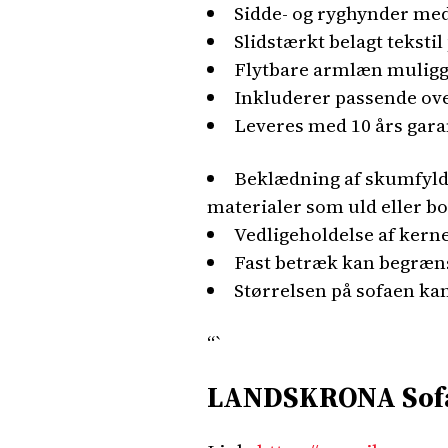
Sidde- og ryghynder med
Slidstærkt belagt teksti
Flytbare armlæn muliggør
Inkluderer passende ove
Leveres med 10 års garan
Beklædning af skumfyld
materialer som uld eller 
Vedligeholdelse af kern
Fast betræk kan begræns
Størrelsen på sofaen ka
“`
LANDSKRONA Sofa 