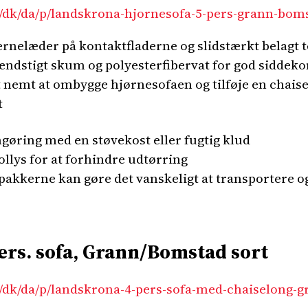
/dk/da/p/landskrona-hjornesofa-5-pers-grann-boms
rnelæder på kontaktfladerne og slidstærkt belagt t
ndstigt skum og polyesterfibervat for god siddek
 nemt at ombygge hjørnesofaen og tilføje en chais
t
øring med en støvekost eller fugtig klud
llys for at forhindre udtørring
 pakkerne kan gøre det vanskeligt at transportere 
s. sofa, Grann/Bomstad sort
/dk/da/p/landskrona-4-pers-sofa-med-chaiselong-g