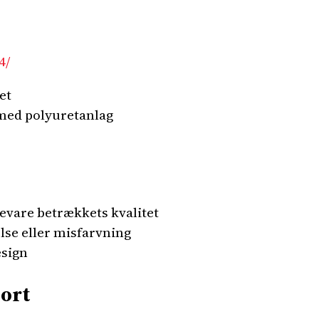
4/
et
 med polyuretanlag
vare betrækkets kvalitet
lse eller misfarvning
esign
ort