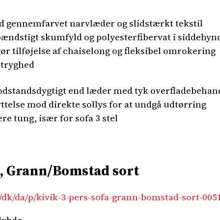
 gennemfarvet narvlæder og slidstærkt tekstil
ndstigt skumfyld og polyesterfibervat i siddehyn
r tilføjelse af chaiselong og fleksibel omrokering
a tryghed
dstandsdygtigt end læder med tyk overfladebehan
telse mod direkte sollys for at undgå udtørring
e tung, især for sofa 3 stel
a, Grann/Bomstad sort
/dk/da/p/kivik-3-pers-sofa-grann-bomstad-sort-005