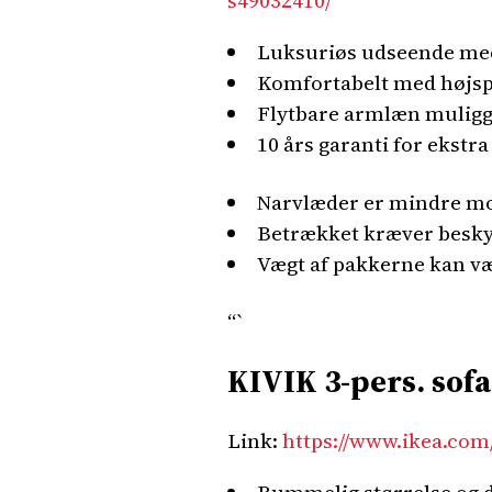
s49032410/
Luksuriøs udseende med
Komfortabelt med højspæ
Flytbare armlæn muliggø
10 års garanti for ekstr
Narvlæder er mindre mo
Betrækket kræver beskyt
Vægt af pakkerne kan vær
“`
KIVIK 3-pers. sof
Link:
https://www.ikea.com