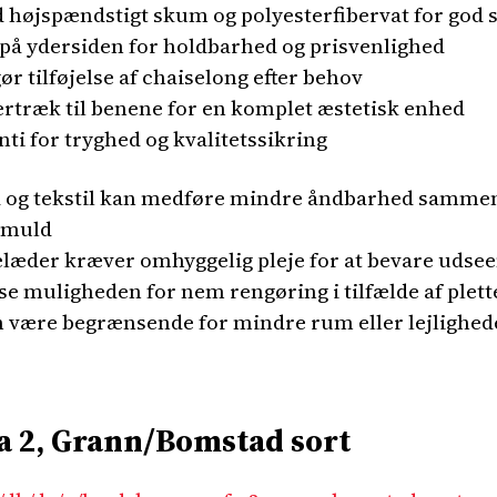
 højspændstigt skum og polyesterfibervat for god
l på ydersiden for holdbarhed og prisvenlighed
 tilføjelse af chaiselong efter behov
rtræk til benene for en komplet æstetisk enhed
ti for tryghed og kvalitetssikring
 og tekstil kan medføre mindre åndbarhed sammen
bomuld
elæder kræver omhyggelig pleje for at bevare udsee
e muligheden for nem rengøring i tilfælde af plette
n være begrænsende for mindre rum eller lejlighed
2, Grann/Bomstad sort