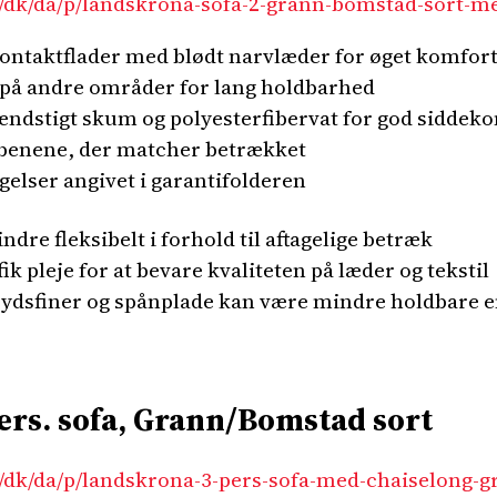
/dk/da/p/landskrona-sofa-2-grann-bomstad-sort-me
ontaktflader med blødt narvlæder for øget komfort
l på andre områder for lang holdbarhed
ndstigt skum og polyesterfibervat for god siddek
 benene, der matcher betrækket
gelser angivet i garantifolderen
dre fleksibelt i forhold til aftagelige betræk
k pleje for at bevare kvaliteten på læder og tekstil
rydsfiner og spånplade kan være mindre holdbare e
s. sofa, Grann/Bomstad sort
/dk/da/p/landskrona-3-pers-sofa-med-chaiselong-g