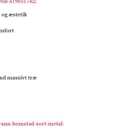
tal-s19031742/
 og æstetik
omfort
nd massivt træ
rann-bomstad-sort-metal-