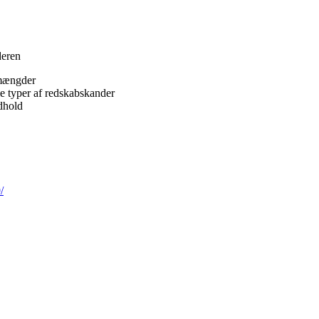
deren
 mængder
le typer af redskabskander
ndhold
/