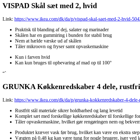
VISPAD Skål sæt med 2, hvid
Link:
https://www.ikea.com/dk/da/p/vispad-skal-saet-med-2-hvid-50
Praktisk til blanding af dej, salater og marinader
Skålen har en gummiring i bunden for stabil brug
Nem at hælde væske ud af skålen
Tåler mikroovn og fryser samt opvaskemaskine
Kun i farven hvid
Kan kun bruges til opbevaring af mad op til 100°
“`
GRUNKA Køkkenredskaber 4 dele, rustfrit
Link:
https://www.ikea.com/dk/da/p/grunka-kokkenredskaber-4-dele-ru
Rustfrit stål materiale sikrer holdbarhed og lang levetid
Komplet sæt med forskellige køkkenredskaber til forskellige fo
Tåler opvaskemaskine, hvilket gør rengøringen nem og bekve
Produktet kræver vask før brug, hvilket kan være en ekstra step
Vægten på 0.48 kg kan være tung for nogle brugere, især ved l