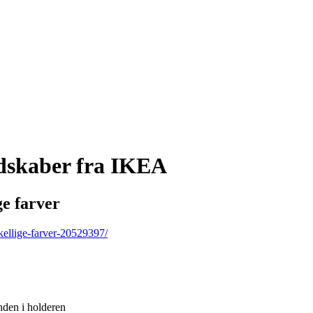
dskaber fra IKEA
e farver
kellige-farver-20529397/
nden i holderen