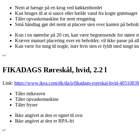
Nem at hænge på en krog ved køkkenbordet
Kan bruges til at si sauce eller hælde vand fra kogte grøntsager
Tåler opvaskemaskine for nem rengøring
Små håndtag gør det nemt at placere sien over kanten på behol
Kun i en størrelse på 20 cm, kan være begrænsende for større
Kræver manuel placering over en beholder, vil ikke passe på al
Kan være for tung til nogle, især hvis sien er fyldt med tungt i
“`
FIKADAGS Røreskål, hvid, 2.2 l
Link:
https://www.ikea.com/dk/da/p/fikadags-roreskal-hvid-40510839
Tåler mikroovn
Tåler opvaskemaskine
Tåler fryser
Ikke angivet at den er egnet til ovn
Ikke angivet at den er BPA-fri
“`