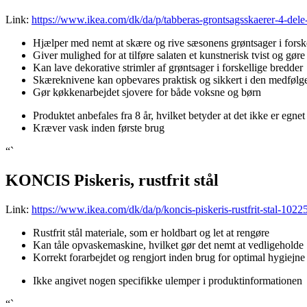
Link:
https://www.ikea.com/dk/da/p/tabberas-grontsagsskaerer-4-dele-
Hjælper med nemt at skære og rive sæsonens grøntsager i forsk
Giver mulighed for at tilføre salaten et kunstnerisk tvist og gøre
Kan lave dekorative strimler af grøntsager i forskellige bredder
Skæreknivene kan opbevares praktisk og sikkert i den medfølg
Gør køkkenarbejdet sjovere for både voksne og børn
Produktet anbefales fra 8 år, hvilket betyder at det ikke er egnet
Kræver vask inden første brug
“`
KONCIS Piskeris, rustfrit stål
Link:
https://www.ikea.com/dk/da/p/koncis-piskeris-rustfrit-stal-1022
Rustfrit stål materiale, som er holdbart og let at rengøre
Kan tåle opvaskemaskine, hvilket gør det nemt at vedligeholde
Korrekt forarbejdet og rengjort inden brug for optimal hygiejne
Ikke angivet nogen specifikke ulemper i produktinformationen
“`