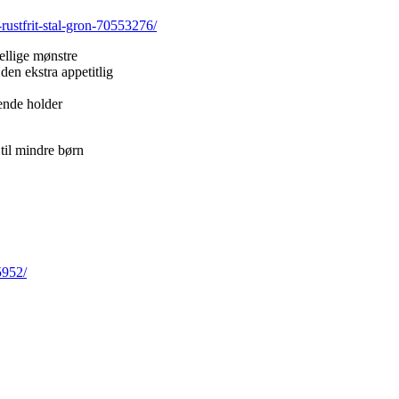
rustfrit-stal-gron-70553276/
ellige mønstre
 den ekstra appetitlig
ende holder
 til mindre børn
5952/