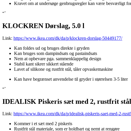
Kravet om at undersøge genbrugsregler kan være besværligt fo
“`
KLOCKREN Dørslag, 5.0 l
Link:
https://www.ikea.com/dk/da/p/klockren-dorslag-50449177/
Kan foldes ud og bruges direkte i gryden
Kan bruges som dampindsats og pastaindsats
Nem at opbevare pga. sammenklappelig design
Stabil kant sikrer sikkert stående
Lavet af silikone og rustfrit stål, tåler opvaskemaskine
Kan have begrænset anvendelse til gryder i størrelsen 3-5 liter
“`
IDEALISK Piskeris sæt med 2, rustfrit stå
Link:
https://www.ikea.com/dk/da/p/idealisk-piskeris-saet-med-2-rustf
Kommer i et sæt med 2 piskeris
Rustfrit stål materiale, som er holdbart og nemt at rengøre