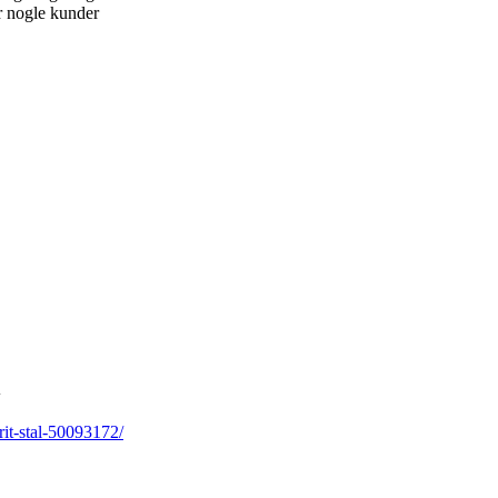
r nogle kunder
l
rit-stal-50093172/