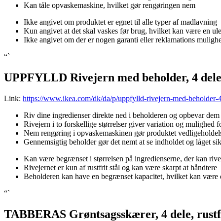
Kan tåle opvaskemaskine, hvilket gør rengøringen nem
Ikke angivet om produktet er egnet til alle typer af madlavning
Kun angivet at det skal vaskes før brug, hvilket kan være en u
Ikke angivet om der er nogen garanti eller reklamations muligh
“`
UPPFYLLD Rivejern med beholder, 4 dele, 
Link:
https://www.ikea.com/dk/da/p/uppfylld-rivejern-med-beholder-4
Riv dine ingredienser direkte ned i beholderen og opbevar dem
Rivejern i to forskellige størrelser giver variation og mulighed 
Nem rengøring i opvaskemaskinen gør produktet vedligeholdels
Gennemsigtig beholder gør det nemt at se indholdet og låget sik
Kan være begrænset i størrelsen på ingredienserne, der kan riv
Rivejernet er kun af rustfrit stål og kan være skarpt at håndtere
Beholderen kan have en begrænset kapacitet, hvilket kan være
“`
TABBERAS Grøntsagsskærer, 4 dele, rustfr