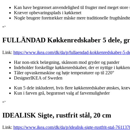
Kan have begrænset anvendelighed til frugter med meget store s
Kræver opbevaringsplads i køkkenet
Nogle brugere foretrækker måske mere traditionelle frugthåndt
“`
FULLÄNDAD Køkkenredskaber 5 dele, g
Link:
https://www.ikea.com/dk/da/p/fullaendad-kokkenredskaber-5-d
Har non-stick belægning, skånsom mod gryder og pander
Indeholder forskellige køkkenredskaber, der er nyttige i køkken
Tåler opvaskemaskine og høje temperaturer op til 220°
DesignerIKEA of Sweden
Kun 5 dele inkluderet, hvis flere køkkenredskaber ønskes, kræ
Kun i farven grå, begrænset valg af farvemuligheder
“`
IDEALISK Sigte, rustfrit stål, 20 cm
Link:
https://www.ikea.com/dk/da/p/idealisk-sigte-rustfrit-stal-761137