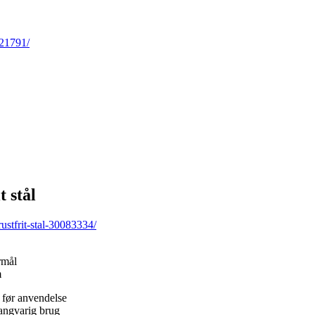
421791/
 stål
stfrit-stal-30083334/
rmål
m
 før anvendelse
angvarig brug