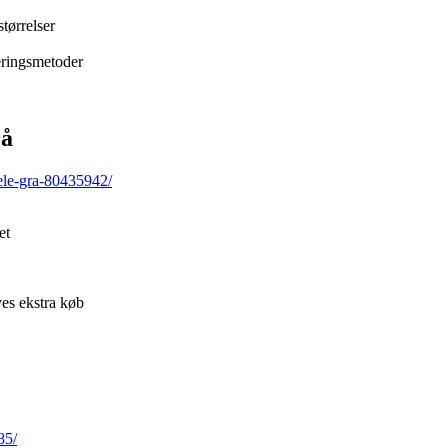
tørrelser
eringsmetoder
rå
ele-gra-80435942/
et
ves ekstra køb
85/