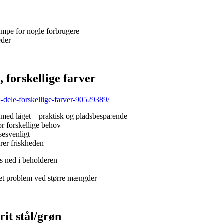
lempe for nogle forbrugere
eder
forskellige farver
-dele-forskellige-farver-90529389/
 med låget – praktisk og pladsbesparende
for forskellige behov
esvenligt
rer friskheden
es ned i beholderen
 et problem ved større mængder
it stål/grøn