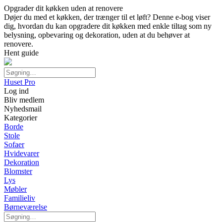
Opgrader dit køkken uden at renovere
Døjer du med et køkken, der trænger til et løft? Denne e-bog viser
dig, hvordan du kan opgradere dit køkken med enkle tiltag som ny
belysning, opbevaring og dekoration, uden at du behøver at
renovere.
Hent guide
Huset Pro
Log ind
Bliv medlem
Nyhedsmail
Kategorier
Borde
Stole
Sofaer
Hvidevarer
Dekoration
Blomster
Lys
Møbler
Familieliv
Børneværelse