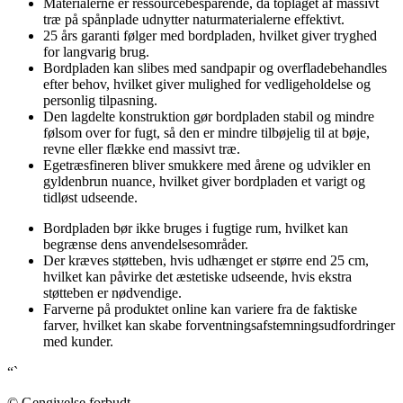
Materialerne er ressourcebesparende, da toplaget af massivt
træ på spånplade udnytter naturmaterialerne effektivt.
25 års garanti følger med bordpladen, hvilket giver tryghed
for langvarig brug.
Bordpladen kan slibes med sandpapir og overfladebehandles
efter behov, hvilket giver mulighed for vedligeholdelse og
personlig tilpasning.
Den lagdelte konstruktion gør bordpladen stabil og mindre
følsom over for fugt, så den er mindre tilbøjelig til at bøje,
revne eller flække end massivt træ.
Egetræsfineren bliver smukkere med årene og udvikler en
gyldenbrun nuance, hvilket giver bordpladen et varigt og
tidløst udseende.
Bordpladen bør ikke bruges i fugtige rum, hvilket kan
begrænse dens anvendelsesområder.
Der kræves støtteben, hvis udhænget er større end 25 cm,
hvilket kan påvirke det æstetiske udseende, hvis ekstra
støtteben er nødvendige.
Farverne på produktet online kan variere fra de faktiske
farver, hvilket kan skabe forventningsafstemningsudfordringer
med kunder.
“`
© Gengivelse forbudt.