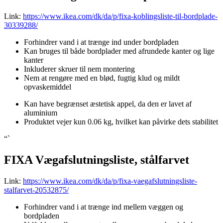
Link:
https://www.ikea.com/dk/da/p/fixa-koblingsliste-til-bordplade-
30339288/
Forhindrer vand i at trænge ind under bordpladen
Kan bruges til både bordplader med afrundede kanter og lige
kanter
Inkluderer skruer til nem montering
Nem at rengøre med en blød, fugtig klud og mildt
opvaskemiddel
Kan have begrænset æstetisk appel, da den er lavet af
aluminium
Produktet vejer kun 0.06 kg, hvilket kan påvirke dets stabilitet
“`
FIXA Vægafslutningsliste, stålfarvet
Link:
https://www.ikea.com/dk/da/p/fixa-vaegafslutningsliste-
stalfarvet-20532875/
Forhindrer vand i at trænge ind mellem væggen og
bordpladen