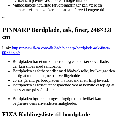
hvilket kan påvirke æstetikken i nogle tilfælde.
Valnødstræets naturlige farveforandringer kan være en
ulempe, hvis man ønsker en konstant farve i længere tid.
“`
PINNARP Bordplade, ask, finer, 246×3.8
cm
Link:
https://www.ikea.com/dk/da/p/pinnarp-bordplade-ask-finer-
00372302/
Bordpladen har et unikt mønster og en slidstærk overflade,
der kan slibes med sandpapir.
Bordpladen er forbehandlet med hårdvoksolie, hvilket gør den
hurtig at montere og nem at vedligeholde.
25 års garanti på bordpladen, hvilket sikrer en lang levetid.
Bordpladen er ressourcebesparende ved at benytte et toplag af
massivt træ på spånplade.
Bordpladen bør ikke bruges i fugtige rum, hvilket kan
begrænse dens anvendelsesmuligheder.
FIXA Koblingsliste til bordplade