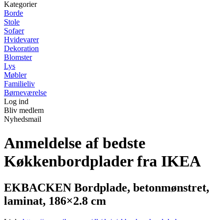
Kategorier
Borde
Stole
Sofaer
Hvidevarer
Dekoration
Blomster
Lys
Møbler
Familieliv
Børneværelse
Log ind
Bliv medlem
Nyhedsmail
Anmeldelse af bedste
Køkkenbordplader fra IKEA
EKBACKEN Bordplade, betonmønstret,
laminat, 186×2.8 cm