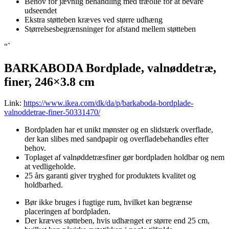
Behov for jævnlig behandling med træolie for at bevare
udseendet
Ekstra støtteben kræves ved større udhæng
Størrelsesbegrænsninger for afstand mellem støtteben
“`
BARKABODA Bordplade, valnøddetræ,
finer, 246×3.8 cm
Link:
https://www.ikea.com/dk/da/p/barkaboda-bordplade-
valnoddetrae-finer-50331470/
Bordpladen har et unikt mønster og en slidstærk overflade,
der kan slibes med sandpapir og overfladebehandles efter
behov.
Toplaget af valnøddetræsfiner gør bordpladen holdbar og nem
at vedligeholde.
25 års garanti giver tryghed for produktets kvalitet og
holdbarhed.
Bør ikke bruges i fugtige rum, hvilket kan begrænse
placeringen af bordpladen.
Der kræves støtteben, hvis udhænget er større end 25 cm,