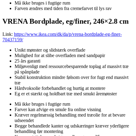
Må ikke bruges i fugtige rum
Farven ændres med tiden fra cremefarvet til lys rav
VRENA Bordplade, eg/finer, 246×2.8 cm
Link:
https://www.ikea.com/dk/da/p/vrena-bordplade-eg-finer-
70437159/
Unikt mønster og slidstærk overflade
Mulighed for at slibe overfladen med sandpapir
25 års garanti
Miljøvenligt med ressourcebesparende toplag af massivt træ
på spånplade
Stabil konstruktion mindre følsom over for fugt end massivt
træ
Hårdvoksolie forbehandlet og hurtig at montere
Eg er et stærkt og holdbart træ med smukt åremønster
Må ikke bruges i fugtige rum
Farver kan afvige en smule fra online visning
Kræver regelmæssig behandling med træolie for at bevare
udseendet
Begge behandlede kanter og udskæringer kræver yderligere
behandling før montering