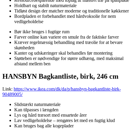
Ressourcebesparende med toplag af massivt træ på spånplade
Holdbart og stabilt naturmateriale
Tidløst design der matcher moderne og traditionelle køkkener
Bordpladen er forbehandlet med hårdvoksolie for nem
vedligeholdelse
Bør ikke bruges i fugtige rum
Farver online kan variere en smule fra de faktiske farver
Kræver regelmæssig behandling med træolie for at bevare
skønheden
Kanter og udskæringer skal behandles før montering
Støtteben er nødvendige for større udhæng, med maksimal
afstand mellem ben
HANSBYN Bagkantliste, birk, 246 cm
Link:
https://www.ikea.com/dk/da/p/hansbyn-bagkantliste-birk-
90489005/
Slidstærkt naturmateriale
Kan tilpasses i længden
Lys og hård træsort med ensartede årer
Lav vedligeholdelse – rengøres let med en fugtig klud
Kan bruges bag alle kogeplader