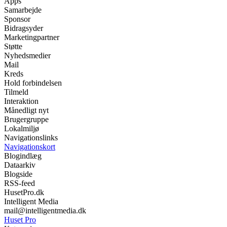
Apps
Samarbejde
Sponsor
Bidragsyder
Marketingpartner
Støtte
Nyhedsmedier
Mail
Kreds
Hold forbindelsen
Tilmeld
Interaktion
Månedligt nyt
Brugergruppe
Lokalmiljø
Navigationslinks
Navigationskort
Blogindlæg
Dataarkiv
Blogside
RSS-feed
HusetPro.dk
Intelligent Media
mail@intelligentmedia.dk
Huset Pro