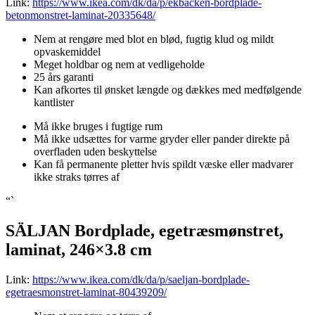
Link:
https://www.ikea.com/dk/da/p/ekbacken-bordplade-
betonmonstret-laminat-20335648/
Nem at rengøre med blot en blød, fugtig klud og mildt
opvaskemiddel
Meget holdbar og nem at vedligeholde
25 års garanti
Kan afkortes til ønsket længde og dækkes med medfølgende
kantlister
Må ikke bruges i fugtige rum
Må ikke udsættes for varme gryder eller pander direkte på
overfladen uden beskyttelse
Kan få permanente pletter hvis spildt væske eller madvarer
ikke straks tørres af
“`
SÄLJAN Bordplade, egetræsmønstret,
laminat, 246×3.8 cm
Link:
https://www.ikea.com/dk/da/p/saeljan-bordplade-
egetraesmonstret-laminat-80439209/