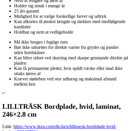
Nem at rengøre og tørre af
Holder sig smuk i mange år
25 års garanti
Mulighed for at vælge forskellige farver og udtryk
Kan afkortes til ønsket længde og dækkes med medfølgende
kantlister
Holdbar og nem at vedligeholde
Må ikke bruges i fugtige rum
Bør ikke udsættes for direkte varme fra gryder og pander
uden bordskåner
Kan blive ridset ved skæring med skarpe genstande direkte på
pladen
Kan få permanente pletter, hvis spildt væske eller mad ikke
straks tørres af
Kræver støtteben ved stor udhæng og maksimal afstand
mellem ben
“`
LILLTRÄSK Bordplade, hvid, laminat,
246×2.8 cm
Link:
https://www.ikea.com/dk/da/p/lilltraesk-bordplade-hvid-