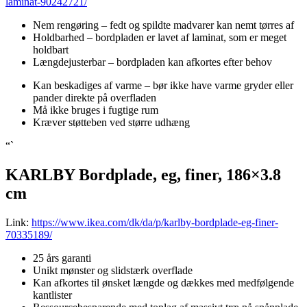
laminat-90242721/
Nem rengøring – fedt og spildte madvarer kan nemt tørres af
Holdbarhed – bordpladen er lavet af laminat, som er meget
holdbart
Længdejusterbar – bordpladen kan afkortes efter behov
Kan beskadiges af varme – bør ikke have varme gryder eller
pander direkte på overfladen
Må ikke bruges i fugtige rum
Kræver støtteben ved større udhæng
“`
KARLBY Bordplade, eg, finer, 186×3.8
cm
Link:
https://www.ikea.com/dk/da/p/karlby-bordplade-eg-finer-
70335189/
25 års garanti
Unikt mønster og slidstærk overflade
Kan afkortes til ønsket længde og dækkes med medfølgende
kantlister