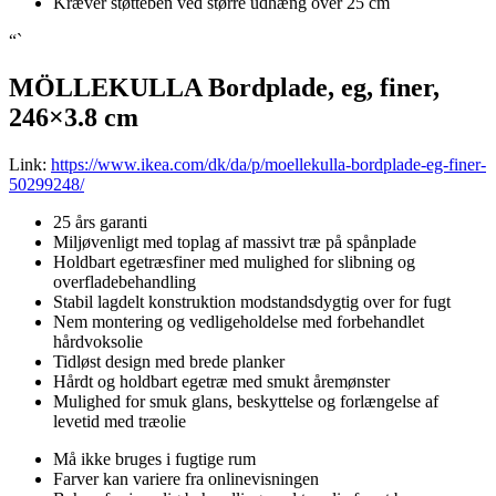
Kræver støtteben ved større udhæng over 25 cm
“`
MÖLLEKULLA Bordplade, eg, finer,
246×3.8 cm
Link:
https://www.ikea.com/dk/da/p/moellekulla-bordplade-eg-finer-
50299248/
25 års garanti
Miljøvenligt med toplag af massivt træ på spånplade
Holdbart egetræsfiner med mulighed for slibning og
overfladebehandling
Stabil lagdelt konstruktion modstandsdygtig over for fugt
Nem montering og vedligeholdelse med forbehandlet
hårdvoksolie
Tidløst design med brede planker
Hårdt og holdbart egetræ med smukt åremønster
Mulighed for smuk glans, beskyttelse og forlængelse af
levetid med træolie
Må ikke bruges i fugtige rum
Farver kan variere fra onlinevisningen