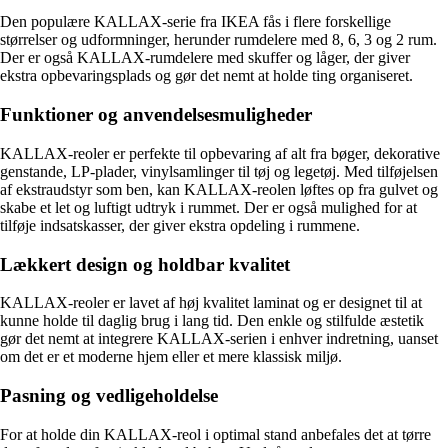
Den populære KALLAX-serie fra IKEA fås i flere forskellige
størrelser og udformninger, herunder rumdelere med 8, 6, 3 og 2 rum.
Der er også KALLAX-rumdelere med skuffer og låger, der giver
ekstra opbevaringsplads og gør det nemt at holde ting organiseret.
Funktioner og anvendelsesmuligheder
KALLAX-reoler er perfekte til opbevaring af alt fra bøger, dekorative
genstande, LP-plader, vinylsamlinger til tøj og legetøj. Med tilføjelsen
af ekstraudstyr som ben, kan KALLAX-reolen løftes op fra gulvet og
skabe et let og luftigt udtryk i rummet. Der er også mulighed for at
tilføje indsatskasser, der giver ekstra opdeling i rummene.
Lækkert design og holdbar kvalitet
KALLAX-reoler er lavet af høj kvalitet laminat og er designet til at
kunne holde til daglig brug i lang tid. Den enkle og stilfulde æstetik
gør det nemt at integrere KALLAX-serien i enhver indretning, uanset
om det er et moderne hjem eller et mere klassisk miljø.
Pasning og vedligeholdelse
For at holde din KALLAX-reol i optimal stand anbefales det at tørre