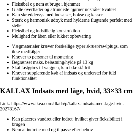
Fleksibel og nem at bruge i hjemmet
Glatte overflader og afrundede hjørner udstråler kvalitet
Kan skræddersys med indsatser, bokse og kasser
Stærk og harmonisk udtryk med hylderne flugtende perfekt med
stellet
Fleksibel og indstillelig konstruktion
Mulighed for åben eller lukket opbevaring
Vægmaterialer kræver forskellige typer skruer/rawlplugs, som
ikke medfølger
Kræver to personer til montering
Begrænset maks. belastning/hylde på 13 kg
Skal fastgøres til væggen, kan ikke stå frit
Kræver supplerende køb af indsats og understel for fuld
funktionalitet
KALLAX Indsats med låge, hvid, 33×33 cm
Link:
https://www.ikea.com/dk/da/p/kallax-indsats-med-lage-hvid-
20278167/
Kan placeres vandret eller lodret, hvilket giver fleksibilitet i
brugen
Nem at indrette med og tilpasse efter behov