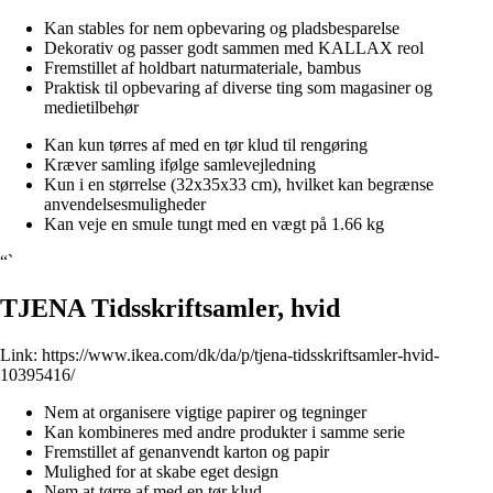
Kan stables for nem opbevaring og pladsbesparelse
Dekorativ og passer godt sammen med KALLAX reol
Fremstillet af holdbart naturmateriale, bambus
Praktisk til opbevaring af diverse ting som magasiner og
medietilbehør
Kan kun tørres af med en tør klud til rengøring
Kræver samling ifølge samlevejledning
Kun i en størrelse (32x35x33 cm), hvilket kan begrænse
anvendelsesmuligheder
Kan veje en smule tungt med en vægt på 1.66 kg
“`
TJENA Tidsskriftsamler, hvid
Link:
https://www.ikea.com/dk/da/p/tjena-tidsskriftsamler-hvid-
10395416/
Nem at organisere vigtige papirer og tegninger
Kan kombineres med andre produkter i samme serie
Fremstillet af genanvendt karton og papir
Mulighed for at skabe eget design
Nem at tørre af med en tør klud