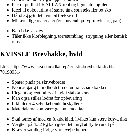
Passer perfekt i KALLAX reol og lignende møbler
Ideel til opbevaring af større ting som tekstiler og sko
Håndtag gør det nemt at trække ud
Miljøvenlige materialer (genanvendt polypropylen og pap)
Kan ikke vaskes
Tåler ikke klorblegning, tørretumbling, strygning eller kemisk
rens
KVISSLE Brevbakke, hvid
Link:
https://www.ikea.com/dk/da/p/kvissle-brevbakke-hvid-
70198031/
Sparer plads på skrivebordet
Nem adgang til indholdet med udtræksbare bakker
Elegant og rent udtryk i hvidt stål og kork
Kan også stilles lodret for opbevaring
Inkluderer 4 selvklæbende beskyttere
Materialerne kan være genanvendelige
Skal tørres af med en fugtig klud, hvilket kan være besværligt
Vægten på 4.32 kg kan gøre det tungt at flytte rundt på
Kræver samling ifølge samlevejledningen