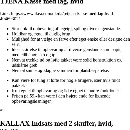
TJENA Kasse med låg, hvid
Link:
https://www.ikea.com/dk/da/p/tjena-kasse-med-lag-hvid-
40469302/
Stor nok til opbevaring af legetøj, spil og diverse genstande.
Holdbar og egnet til daglig brug.
Mulighed for at vælge en farve efter eget ønske eller designe den
selv.
Ideel størrelse til opbevaring af diverse genstande som papir,
medietilbehør, sko og tøj.
Nem at trække ud og løfte takket være solid konstruktion og
udskårne greb.
Nem at samle og klappe sammen for pladsbesparelse.
Kan være for tung at løfte for nogle brugere, især hvis fuldt
pakket.
Kun egnet til opbevaring og ikke egnet til andre funktioner.
Prisen på 59.- kan være i den højere ende for lignende
opbevaringsløsninger.
“`
KALLAX Indsats med 2 skuffer, hvid,