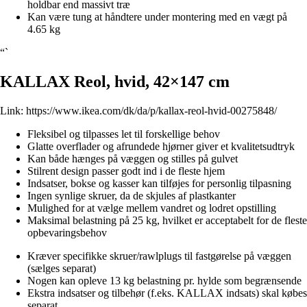
holdbar end massivt træ
Kan være tung at håndtere under montering med en vægt på
4.65 kg
“`
KALLAX Reol, hvid, 42×147 cm
Link:
https://www.ikea.com/dk/da/p/kallax-reol-hvid-00275848/
Fleksibel og tilpasses let til forskellige behov
Glatte overflader og afrundede hjørner giver et kvalitetsudtryk
Kan både hænges på væggen og stilles på gulvet
Stilrent design passer godt ind i de fleste hjem
Indsatser, bokse og kasser kan tilføjes for personlig tilpasning
Ingen synlige skruer, da de skjules af plastkanter
Mulighed for at vælge mellem vandret og lodret opstilling
Maksimal belastning på 25 kg, hvilket er acceptabelt for de fleste
opbevaringsbehov
Kræver specifikke skruer/rawlplugs til fastgørelse på væggen
(sælges separat)
Nogen kan opleve 13 kg belastning pr. hylde som begrænsende
Ekstra indsatser og tilbehør (f.eks. KALLAX indsats) skal købes
separat