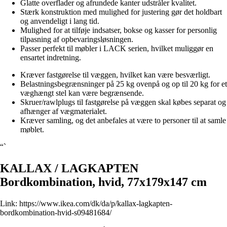
Glatte overflader og afrundede kanter udstråler kvalitet.
Stærk konstruktion med mulighed for justering gør det holdbart
og anvendeligt i lang tid.
Mulighed for at tilføje indsatser, bokse og kasser for personlig
tilpasning af opbevaringsløsningen.
Passer perfekt til møbler i LACK serien, hvilket muliggør en
ensartet indretning.
Kræver fastgørelse til væggen, hvilket kan være besværligt.
Belastningsbegrænsninger på 25 kg ovenpå og op til 20 kg for et
væghængt stel kan være begrænsende.
Skruer/rawlplugs til fastgørelse på væggen skal købes separat og
afhænger af vægmaterialet.
Kræver samling, og det anbefales at være to personer til at samle
møblet.
“`
KALLAX / LAGKAPTEN
Bordkombination, hvid, 77x179x147 cm
Link:
https://www.ikea.com/dk/da/p/kallax-lagkapten-
bordkombination-hvid-s09481684/