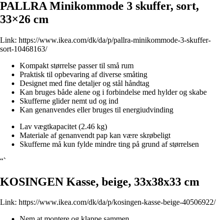
PALLRA Minikommode 3 skuffer, sort,
33×26 cm
Link:
https://www.ikea.com/dk/da/p/pallra-minikommode-3-skuffer-
sort-10468163/
Kompakt størrelse passer til små rum
Praktisk til opbevaring af diverse småting
Designet med fine detaljer og stål håndtag
Kan bruges både alene og i forbindelse med hylder og skabe
Skufferne glider nemt ud og ind
Kan genanvendes eller bruges til energiudvinding
Lav vægtkapacitet (2.46 kg)
Materiale af genanvendt pap kan være skrøbeligt
Skufferne må kun fylde mindre ting på grund af størrelsen
“`
KOSINGEN Kasse, beige, 33x38x33 cm
Link:
https://www.ikea.com/dk/da/p/kosingen-kasse-beige-40506922/
Nem at montere og klappe sammen