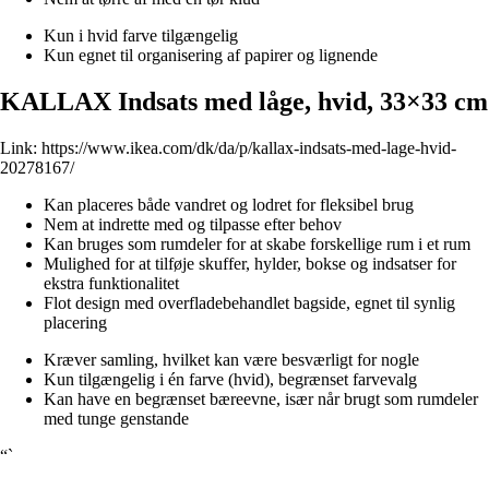
Kun i hvid farve tilgængelig
Kun egnet til organisering af papirer og lignende
KALLAX Indsats med låge, hvid, 33×33 cm
Link:
https://www.ikea.com/dk/da/p/kallax-indsats-med-lage-hvid-
20278167/
Kan placeres både vandret og lodret for fleksibel brug
Nem at indrette med og tilpasse efter behov
Kan bruges som rumdeler for at skabe forskellige rum i et rum
Mulighed for at tilføje skuffer, hylder, bokse og indsatser for
ekstra funktionalitet
Flot design med overfladebehandlet bagside, egnet til synlig
placering
Kræver samling, hvilket kan være besværligt for nogle
Kun tilgængelig i én farve (hvid), begrænset farvevalg
Kan have en begrænset bæreevne, især når brugt som rumdeler
med tunge genstande
“`