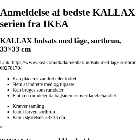
Anmeldelse af bedste KALLAX
serien fra IKEA
KALLAX Indsats med låge, sortbrun,
33×33 cm
Link:
https://www.ikea.com/dk/da/p/kallax-indsats-med-lage-sortbrun-
60278170/
Kan placeres vandret eller lodret
Nem at indrette med og tilpasse
Kan bruges som rumdeler
Flot i en rumdeler da bagsiden er overfladebehandlet
Kræver samling
Kun i farven sortbrun
Kun i størrelsen 33×33 cm
“`