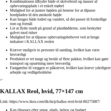
Kombinationen tilbyder både et skrivebord og masser af
opbevaringsplads i et enkelt møbel
Mulighed for at justere højden på benene for at tilpasse
bordpladen til den ønskede højde
Kan bruges både lodret og vandret, så det passer til forskellige
rum og formål
Let at flytte rundt på grund af plastfødderne, som beskytter
gulvet mod ridser
Mulighed for at tilpasse opbevaringsbehovet ved at bruge
indsatser i KALLAX reolen
Kræver muligvis to personer til samling, hvilket kan være
besværligt
Produktet er ret tungt og består af flere pakker, hvilket kan gøre
transport og opsætning mere besværlig
Fastgørelse til væggen er påkrævet, hvilket kan kræve yderligere
arbejde og vedligeholdelse
“`
KALLAX Reol, hvid, 77×147 cm
Link:
https://www.ikea.com/dk/da/p/kallax-reol-hvid-80275887/
Kan tilpasses efter smag, plads, behov og budget