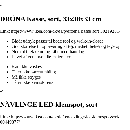
“`
DRÖNA Kasse, sort, 33x38x33 cm
Link:
https://www.ikea.com/dk/da/p/droena-kasse-sort-30219281/
Blødt udtryk passer til både reol og walk-in-closet
God størrelse til opbevaring af tøj, medietilbehør og legetøj
Nem at trække ud og løfte med håndtag
Lavet af genanvendte materialer
Kan ikke vaskes
Tåler ikke tørretumbling
Må ikke stryges
Tåler ikke kemisk rens
“`
NÄVLINGE LED-klemspot, sort
Link:
https://www.ikea.com/dk/da/p/naevlinge-led-klemspot-sort-
00449877/