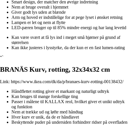
Smart design, der matcher den øvrige indretning
Nem at bruge overalt i hjemmet
Giver godt lys uden at blænde
Arm og hoved er indstillelige for at pege lyset i ønsket retning
Lampen er let og nem at flytte
LED-pæren bruger op til 85% mindre energi og har lang levetid
Kan være svært at få lys ind i meget små hjørner på grund af
størrelsen
Kan ikke justeres i lysstyrke, da der kun er en fast lumen-rating
“`
BRANÄS Kurv, rotting, 32x34x32 cm
Link:
https://www.ikea.com/dk/da/p/branaes-kurv-rotting-00138432/
Håndflettet rotting giver et markant og naturligt udtryk
Kan bruges til mange forskellige ting
Passer i målene til KALLAX reol, hvilket giver et unikt udtryk
og funktion
Nem at trække ud og løfte med håndtag
Hver kurv er unik, da de er håndlavet
Beskyttende puder på undersiden forhindrer ridser på overfladen