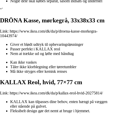
Nogle dele skal købes separat, såsom indsats og understel
“`
DRÖNA Kasse, mørkegrå, 33x38x33 cm
Link:
https://www.ikea.com/dk/da/p/droena-kasse-morkegra-
10443974/
Giver et blødt udtryk til opbevaringsløsninger
Passer perfekt i KALLAX reol
Nem at trække ud og løfte med håndtag
Kan ikke vaskes
Tåler ikke klorblegning eller tørretumbler
Må ikke stryges eller kemisk renses
KALLAX Reol, hvid, 77×77 cm
Link:
https://www.ikea.com/dk/da/p/kallax-reol-hvid-20275814/
KALLAX kan tilpasses dine behov, enten hængt på væggen
eller stående på gulvet.
Fleksibelt design gør det nemt at bruge i hjemmet.