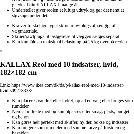
glæde af din KALLAX i mange år.
Understellet giver reolen et luftigt udtryk og gør det nemt at
støvsuge under det.
Kræver forskellige typer skruer/rawlplugs afhængigt af
vægmateriale.
Skruer/rawlplugs til fastgørelse til væggen sælges separat.
Kan kun tåle en maksimal belastning på 25 kg ovenpå reolen.
“`
KALLAX Reol med 10 indsatser, hvid,
182×182 cm
Link:
https://www.ikea.com/dk/da/p/kallax-reol-med-10-indsatser-
hvid-s09278338/
Kan placeres vandret eller lodret, op ad en væg eller bruges som
rumdeler
Nem at indrette med og kan tilpasses efter smag, plads, budget
og behov
Kan gøres helt perfekt med skuffer, hylder, bokse og indsatser
Kan fungere som rumdeler med samme farve på forsiden og
bagsiden