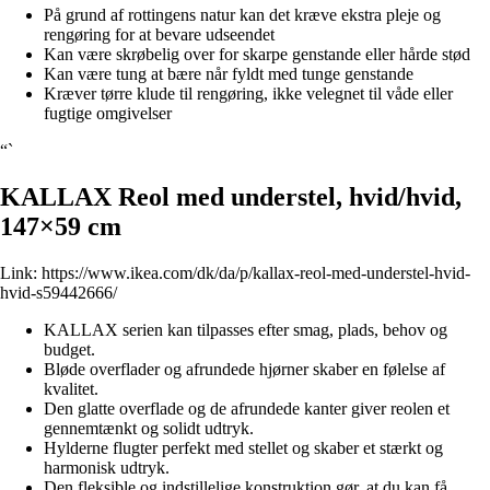
På grund af rottingens natur kan det kræve ekstra pleje og
rengøring for at bevare udseendet
Kan være skrøbelig over for skarpe genstande eller hårde stød
Kan være tung at bære når fyldt med tunge genstande
Kræver tørre klude til rengøring, ikke velegnet til våde eller
fugtige omgivelser
“`
KALLAX Reol med understel, hvid/hvid,
147×59 cm
Link:
https://www.ikea.com/dk/da/p/kallax-reol-med-understel-hvid-
hvid-s59442666/
KALLAX serien kan tilpasses efter smag, plads, behov og
budget.
Bløde overflader og afrundede hjørner skaber en følelse af
kvalitet.
Den glatte overflade og de afrundede kanter giver reolen et
gennemtænkt og solidt udtryk.
Hylderne flugter perfekt med stellet og skaber et stærkt og
harmonisk udtryk.
Den fleksible og indstillelige konstruktion gør, at du kan få