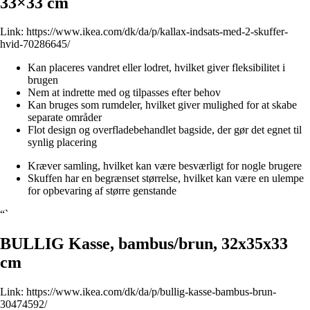
33×33 cm
Link:
https://www.ikea.com/dk/da/p/kallax-indsats-med-2-skuffer-
hvid-70286645/
Kan placeres vandret eller lodret, hvilket giver fleksibilitet i
brugen
Nem at indrette med og tilpasses efter behov
Kan bruges som rumdeler, hvilket giver mulighed for at skabe
separate områder
Flot design og overfladebehandlet bagside, der gør det egnet til
synlig placering
Kræver samling, hvilket kan være besværligt for nogle brugere
Skuffen har en begrænset størrelse, hvilket kan være en ulempe
for opbevaring af større genstande
“`
BULLIG Kasse, bambus/brun, 32x35x33
cm
Link:
https://www.ikea.com/dk/da/p/bullig-kasse-bambus-brun-
30474592/