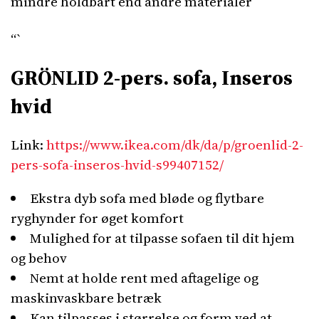
mindre holdbart end andre materialer
“`
GRÖNLID 2-pers. sofa, Inseros
hvid
Link:
https://www.ikea.com/dk/da/p/groenlid-2-
pers-sofa-inseros-hvid-s99407152/
Ekstra dyb sofa med bløde og flytbare
ryghynder for øget komfort
Mulighed for at tilpasse sofaen til dit hjem
og behov
Nemt at holde rent med aftagelige og
maskinvaskbare betræk
Kan tilpasses i størrelse og form ved at