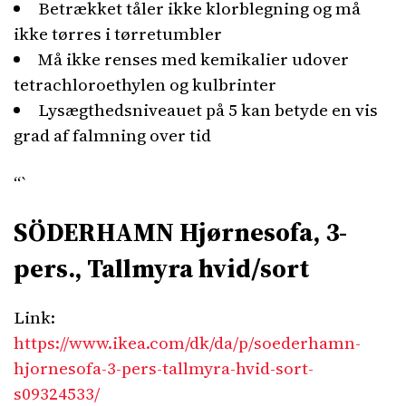
Betrækket tåler ikke klorblegning og må
ikke tørres i tørretumbler
Må ikke renses med kemikalier udover
tetrachloroethylen og kulbrinter
Lysægthedsniveauet på 5 kan betyde en vis
grad af falmning over tid
“`
SÖDERHAMN Hjørnesofa, 3-
pers., Tallmyra hvid/sort
Link:
https://www.ikea.com/dk/da/p/soederhamn-
hjornesofa-3-pers-tallmyra-hvid-sort-
s09324533/