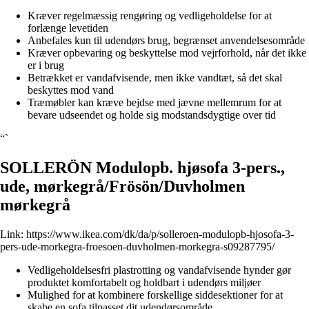
Kræver regelmæssig rengøring og vedligeholdelse for at
forlænge levetiden
Anbefales kun til udendørs brug, begrænset anvendelsesområde
Kræver opbevaring og beskyttelse mod vejrforhold, når det ikke
er i brug
Betrækket er vandafvisende, men ikke vandtæt, så det skal
beskyttes mod vand
Træmøbler kan kræve bejdse med jævne mellemrum for at
bevare udseendet og holde sig modstandsdygtige over tid
“`
SOLLERÖN Modulopb. hjøsofa 3-pers.,
ude, mørkegrå/Frösön/Duvholmen
mørkegrå
Link:
https://www.ikea.com/dk/da/p/solleroen-modulopb-hjosofa-3-
pers-ude-morkegra-froesoen-duvholmen-morkegra-s09287795/
Vedligeholdelsesfri plastrotting og vandafvisende hynder gør
produktet komfortabelt og holdbart i udendørs miljøer
Mulighed for at kombinere forskellige siddesektioner for at
skabe en sofa tilpasset dit udendørsområde