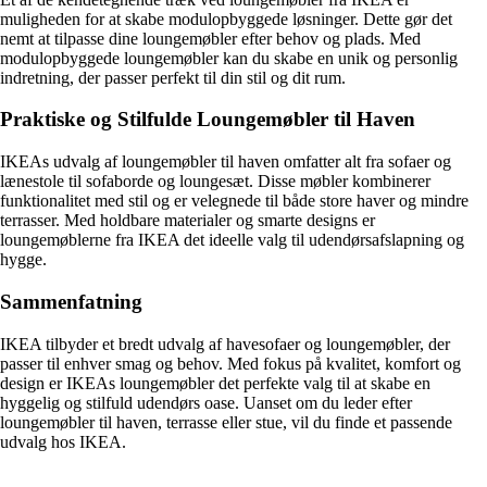
muligheden for at skabe modulopbyggede løsninger. Dette gør det
nemt at tilpasse dine loungemøbler efter behov og plads. Med
modulopbyggede loungemøbler kan du skabe en unik og personlig
indretning, der passer perfekt til din stil og dit rum.
Praktiske og Stilfulde Loungemøbler til Haven
IKEAs udvalg af loungemøbler til haven omfatter alt fra sofaer og
lænestole til sofaborde og loungesæt. Disse møbler kombinerer
funktionalitet med stil og er velegnede til både store haver og mindre
terrasser. Med holdbare materialer og smarte designs er
loungemøblerne fra IKEA det ideelle valg til udendørsafslapning og
hygge.
Sammenfatning
IKEA tilbyder et bredt udvalg af havesofaer og loungemøbler, der
passer til enhver smag og behov. Med fokus på kvalitet, komfort og
design er IKEAs loungemøbler det perfekte valg til at skabe en
hyggelig og stilfuld udendørs oase. Uanset om du leder efter
loungemøbler til haven, terrasse eller stue, vil du finde et passende
udvalg hos IKEA.