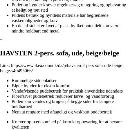
Puder og hynder kræver regelmæssig rengøring og opbevaring
et køligt og tørt sted
Pudens betræk og hyndens materiale har begrænsede
vaskemuligheder og krav
En del af stellet er lavet af plast, hvilket potentielt kan være
mindre holdbart end metal
“`
HAVSTEN 2-pers. sofa, ude, beige/beige
Link:
https://www.ikea.com/dk/da/p/havsten-2-pers-sofa-ude-beige-
beige-s49495066/
Rummelige siddepladser
Bløde hynder for ekstra komfort
Vandafvisende pudebetræk for praktisk anvendelse udendørs
Fiberfarvet pudebetræk reducerer farve- og vandforbrug
Puden kan vendes og bruges på begge sider for længere
holdbarhed
Nem at rengøre med aftageligt og vaskbart pudebetræk
Kræver opmærksomhed på korrekt opbevaring for at bevare
kvaliteten