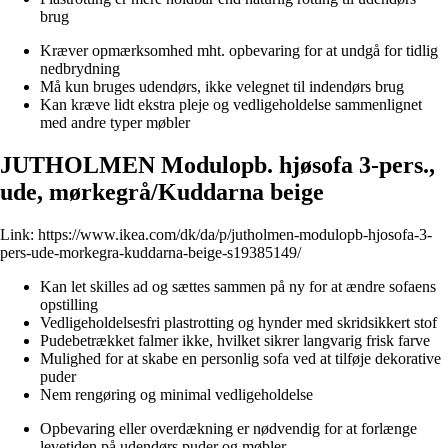
brug
Kræver opmærksomhed mht. opbevaring for at undgå for tidlig
nedbrydning
Må kun bruges udendørs, ikke velegnet til indendørs brug
Kan kræve lidt ekstra pleje og vedligeholdelse sammenlignet
med andre typer møbler
JUTHOLMEN Modulopb. hjøsofa 3-pers.,
ude, mørkegrå/Kuddarna beige
Link:
https://www.ikea.com/dk/da/p/jutholmen-modulopb-hjosofa-3-
pers-ude-morkegra-kuddarna-beige-s19385149/
Kan let skilles ad og sættes sammen på ny for at ændre sofaens
opstilling
Vedligeholdelsesfri plastrotting og hynder med skridsikkert stof
Pudebetrækket falmer ikke, hvilket sikrer langvarig frisk farve
Mulighed for at skabe en personlig sofa ved at tilføje dekorative
puder
Nem rengøring og minimal vedligeholdelse
Opbevaring eller overdækning er nødvendig for at forlænge
levetiden på udendørs puder og møbler