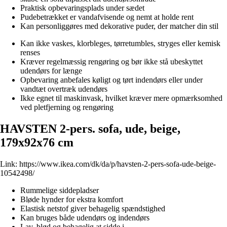
Praktisk opbevaringsplads under sædet
Pudebetrækket er vandafvisende og nemt at holde rent
Kan personliggøres med dekorative puder, der matcher din stil
Kan ikke vaskes, klorbleges, tørretumbles, stryges eller kemisk
renses
Kræver regelmæssig rengøring og bør ikke stå ubeskyttet
udendørs for længe
Opbevaring anbefales køligt og tørt indendørs eller under
vandtæt overtræk udendørs
Ikke egnet til maskinvask, hvilket kræver mere opmærksomhed
ved pletfjerning og rengøring
HAVSTEN 2-pers. sofa, ude, beige,
179x92x76 cm
Link:
https://www.ikea.com/dk/da/p/havsten-2-pers-sofa-ude-beige-
10542498/
Rummelige siddepladser
Bløde hynder for ekstra komfort
Elastisk netstof giver behagelig spændstighed
Kan bruges både udendørs og indendørs
Lav, blød og behagelig at sidde i