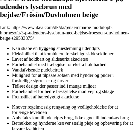
udendørs lysebrun med
bejdse/Frösön/Duvholmen beige
Link:
https://www.ikea.com/dk/da/p/naemmaroe-modulopb-
hjornesofa-3-p-udendors-lysebrun-med-bejdse-froesoen-duvholmen-
beige-s29533875/
Kan skabe en hyggelig stuestemning udendørs
Fleksibilitet til at kombinere forskellige siddesektioner
Lavet af holdbart og slidstærkt akacietræ
Forbehandlet med træbejdse for ekstra holdbarhed
Vandafvisende pudebetræk
Mulighed for at tilpasse sofaen med hynder og puder i
forskellige størrelser og farver
Tidløst design der passer ind i mange miljøer
Forbehandlet for bedre beskyttelse mod vejr og slitage
Fremstillet af bæredygtigt akacietræ
Kræver regelmæssig rengøring og vedligeholdelse for at
forlænge levetiden
Anbefales kun til udendørs brug, ikke egnet til indendørs brug
Betrækket og hynderne kræver særlig pleje og opbevaring for at
bevare kvaliteten