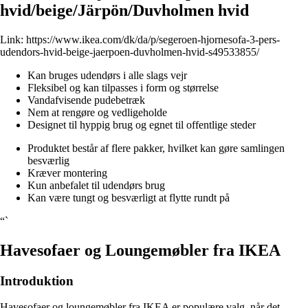
hvid/beige/Järpön/Duvholmen hvid
Link:
https://www.ikea.com/dk/da/p/segeroen-hjornesofa-3-pers-
udendors-hvid-beige-jaerpoen-duvholmen-hvid-s49533855/
Kan bruges udendørs i alle slags vejr
Fleksibel og kan tilpasses i form og størrelse
Vandafvisende pudebetræk
Nem at rengøre og vedligeholde
Designet til hyppig brug og egnet til offentlige steder
Produktet består af flere pakker, hvilket kan gøre samlingen
besværlig
Kræver montering
Kun anbefalet til udendørs brug
Kan være tungt og besværligt at flytte rundt på
“`
Havesofaer og Loungemøbler fra IKEA
Introduktion
Havesofaer og loungemøbler fra IKEA er populære valg, når det