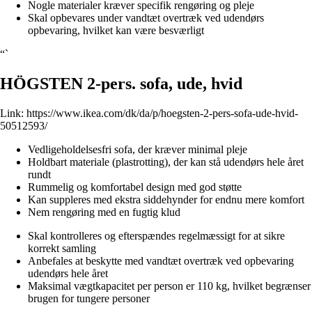
Nogle materialer kræver specifik rengøring og pleje
Skal opbevares under vandtæt overtræk ved udendørs
opbevaring, hvilket kan være besværligt
“`
HÖGSTEN 2-pers. sofa, ude, hvid
Link:
https://www.ikea.com/dk/da/p/hoegsten-2-pers-sofa-ude-hvid-
50512593/
Vedligeholdelsesfri sofa, der kræver minimal pleje
Holdbart materiale (plastrotting), der kan stå udendørs hele året
rundt
Rummelig og komfortabel design med god støtte
Kan suppleres med ekstra siddehynder for endnu mere komfort
Nem rengøring med en fugtig klud
Skal kontrolleres og efterspændes regelmæssigt for at sikre
korrekt samling
Anbefales at beskytte med vandtæt overtræk ved opbevaring
udendørs hele året
Maksimal vægtkapacitet per person er 110 kg, hvilket begrænser
brugen for tungere personer