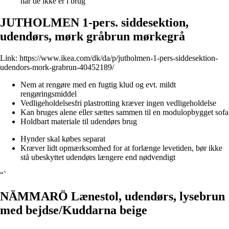
når de ikke er i brug
JUTHOLMEN 1-pers. siddesektion,
udendørs, mørk gråbrun mørkegrå
Link:
https://www.ikea.com/dk/da/p/jutholmen-1-pers-siddesektion-
udendors-mork-grabrun-40452189/
Nem at rengøre med en fugtig klud og evt. mildt
rengøringsmiddel
Vedligeholdelsesfri plastrotting kræver ingen vedligeholdelse
Kan bruges alene eller sættes sammen til en modulopbygget sofa
Holdbart materiale til udendørs brug
Hynder skal købes separat
Kræver lidt opmærksomhed for at forlænge levetiden, bør ikke
stå ubeskyttet udendørs længere end nødvendigt
“`
NÄMMARÖ Lænestol, udendørs, lysebrun
med bejdse/Kuddarna beige