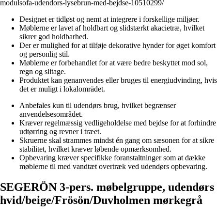
modulsofa-udendors-lysebrun-med-bejdse-10510299/
Designet er tidløst og nemt at integrere i forskellige miljøer.
Møblerne er lavet af holdbart og slidstærkt akacietræ, hvilket
sikrer god holdbarhed.
Der er mulighed for at tilføje dekorative hynder for øget komfort
og personlig stil.
Møblerne er forbehandlet for at være bedre beskyttet mod sol,
regn og slitage.
Produktet kan genanvendes eller bruges til energiudvinding, hvis
det er muligt i lokalområdet.
Anbefales kun til udendørs brug, hvilket begrænser
anvendelsesområdet.
Kræver regelmæssig vedligeholdelse med bejdse for at forhindre
udtørring og revner i træet.
Skruerne skal strammes mindst én gang om sæsonen for at sikre
stabilitet, hvilket kræver løbende opmærksomhed.
Opbevaring kræver specifikke foranstaltninger som at dække
møblerne til med vandtæt overtræk ved udendørs opbevaring.
SEGERÖN 3-pers. møbelgruppe, udendørs
hvid/beige/Frösön/Duvholmen mørkegrå