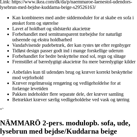
Link:
https://www.ikea.com/dk/da/p/naemmaroe-laenestol-udendors-
lysebrun-med-bejdse-kuddarna-beige-s29526163/
Kan kombineres med andre siddemoduler for at skabe en sofa i
ønsket form og størrelse
Lavet af holdbart og slidstærkt akacietræ
Forbehandlet med semitransparent træbejdse for naturligt
udseende og ekstra holdbarhed
Vandafvisende pudebetræk, der kan rystes tør efter regnbyger
Tidløst design passer godt ind i mange forskellige uderum
Forbehandlet for bedre beskyttelse mod sol, regn og slitage
Fremstillet af bæredygtigt akacietræ fra mere bæredygtige kilder
Anbefales kun til udendørs brug og kræver korrekt beskyttelse
mod vejrforhold
Kræver regelmæssig rengøring og vedligeholdelse for at
forlænge levetiden
Pakken indeholder flere separate dele, der kræver samling
Betrækket kræver særlig vedligeholdelse ved vask og tørring
“`
NÄMMARÖ 2-pers. modulopb. sofa, ude,
lysebrun med bejdse/Kuddarna beige