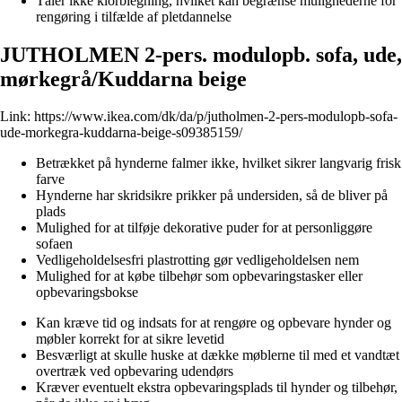
Tåler ikke klorblegning, hvilket kan begrænse mulighederne for
rengøring i tilfælde af pletdannelse
JUTHOLMEN 2-pers. modulopb. sofa, ude,
mørkegrå/Kuddarna beige
Link:
https://www.ikea.com/dk/da/p/jutholmen-2-pers-modulopb-sofa-
ude-morkegra-kuddarna-beige-s09385159/
Betrækket på hynderne falmer ikke, hvilket sikrer langvarig frisk
farve
Hynderne har skridsikre prikker på undersiden, så de bliver på
plads
Mulighed for at tilføje dekorative puder for at personliggøre
sofaen
Vedligeholdelsesfri plastrotting gør vedligeholdelsen nem
Mulighed for at købe tilbehør som opbevaringstasker eller
opbevaringsbokse
Kan kræve tid og indsats for at rengøre og opbevare hynder og
møbler korrekt for at sikre levetid
Besværligt at skulle huske at dække møblerne til med et vandtæt
overtræk ved opbevaring udendørs
Kræver eventuelt ekstra opbevaringsplads til hynder og tilbehør,