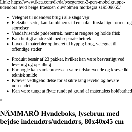
Link:
https://www.ikea.com/dk/da/p/segeroen-3-pers-mobelgruppe-
udendors-hvid-beige-froesoen-duvholmen-morkegra-s19509055/
Velegnet til udendørs brug i alle slags vejr
Fleksibel serie, kan kombineres til en sofa i forskellige former og
størrelser
Vandafvisende pudebetræk, nemt at rengøre og holde frisk
Kan hurtigt ændre stil med separate betræk
Lavet af materialer optimeret til hyppig brug, velegnet til
offentlige steder
Produkt består af 23 pakker, hvilket kan være besværligt ved
levering og opstilling
For nogle kan samleprocessen være tidskrævende og kræve lidt
teknisk snilde
Kræver vedligeholdelse for at sikre lang levetid og bevare
udseendet
Kan være tungt at flytte rundt på grund af materialets holdbarhed
“`
NÄMMARÖ Hyndeboks, lysebrun med
bejdse indendørs/udendørs, 80x40x45 cm