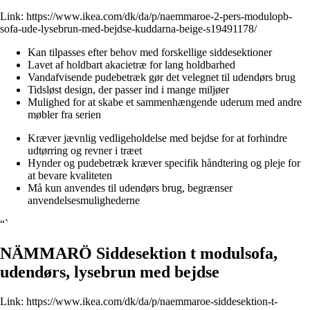
Link:
https://www.ikea.com/dk/da/p/naemmaroe-2-pers-modulopb-
sofa-ude-lysebrun-med-bejdse-kuddarna-beige-s19491178/
Kan tilpasses efter behov med forskellige siddesektioner
Lavet af holdbart akacietræ for lang holdbarhed
Vandafvisende pudebetræk gør det velegnet til udendørs brug
Tidsløst design, der passer ind i mange miljøer
Mulighed for at skabe et sammenhængende uderum med andre
møbler fra serien
Kræver jævnlig vedligeholdelse med bejdse for at forhindre
udtørring og revner i træet
Hynder og pudebetræk kræver specifik håndtering og pleje for
at bevare kvaliteten
Må kun anvendes til udendørs brug, begrænser
anvendelsesmulighederne
“`
NÄMMARÖ Siddesektion t modulsofa,
udendørs, lysebrun med bejdse
Link:
https://www.ikea.com/dk/da/p/naemmaroe-siddesektion-t-