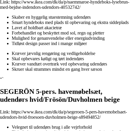
Link:
https://www.ikea.com/dk/da/p/naemmaroe-hyndeboks-lysebrun-
med-bejdse-indendors-udendors-40532742/
Skaber en hyggelig stuestemning udendørs
Smart hyndeboks med plads til opbevaring og ekstra siddeplads
Lavet af holdbart akacietræ
Forbehandlet og beskyttet mod sol, regn og pletter
Mulighed for genanvendelse eller energiudvinding
Tidløst design passer ind i mange miljøer
Kræver jævnlig rengøring og vedligeholdelse
Skal opbevares køligt og tørt indendørs
Kræver vandtæt overtræk ved opbevaring udendørs
Skruer skal strammes mindst en gang hver sæson
“`
SEGERÖN 5-pers. havemøbelsæt,
udendørs hvid/Frösön/Duvholmen beige
Link:
https://www.ikea.com/dk/da/p/segeroen-5-pers-havemobelsaet-
udendors-hvid-froesoen-duvholmen-beige-s89494852/
Velegnet til udendørs brug i alle vejrforhold