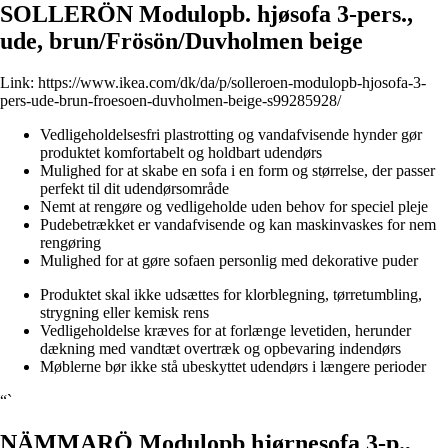
SOLLERÖN Modulopb. hjøsofa 3-pers.,
ude, brun/Frösön/Duvholmen beige
Link:
https://www.ikea.com/dk/da/p/solleroen-modulopb-hjosofa-3-
pers-ude-brun-froesoen-duvholmen-beige-s99285928/
Vedligeholdelsesfri plastrotting og vandafvisende hynder gør
produktet komfortabelt og holdbart udendørs
Mulighed for at skabe en sofa i en form og størrelse, der passer
perfekt til dit udendørsområde
Nemt at rengøre og vedligeholde uden behov for speciel pleje
Pudebetrækket er vandafvisende og kan maskinvaskes for nem
rengøring
Mulighed for at gøre sofaen personlig med dekorative puder
Produktet skal ikke udsættes for klorblegning, tørretumbling,
strygning eller kemisk rens
Vedligeholdelse kræves for at forlænge levetiden, herunder
dækning med vandtæt overtræk og opbevaring indendørs
Møblerne bør ikke stå ubeskyttet udendørs i længere perioder
“`
NÄMMARÖ Modulopb hjørnesofa 3-p.,