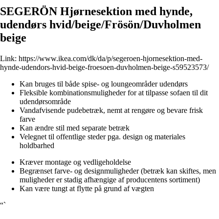
SEGERÖN Hjørnesektion med hynde,
udendørs hvid/beige/Frösön/Duvholmen
beige
Link:
https://www.ikea.com/dk/da/p/segeroen-hjornesektion-med-
hynde-udendors-hvid-beige-froesoen-duvholmen-beige-s59523573/
Kan bruges til både spise- og loungeområder udendørs
Fleksible kombinationsmuligheder for at tilpasse sofaen til dit
udendørsområde
Vandafvisende pudebetræk, nemt at rengøre og bevare frisk
farve
Kan ændre stil med separate betræk
Velegnet til offentlige steder pga. design og materiales
holdbarhed
Kræver montage og vedligeholdelse
Begrænset farve- og designmuligheder (betræk kan skiftes, men
muligheder er stadig afhængige af producentens sortiment)
Kan være tungt at flytte på grund af vægten
“`