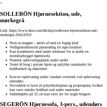
“`
SOLLERÖN Hjørnesektion, ude,
mørkegrå
Link:
https://www.ikea.com/dk/da/p/solleroen-hjornesektion-ude-
morkegra-20424593/
Nem at rengøre – tørres af med en fugtig klud
Vedligeholdelsesfri plastrotting for øget komfort
Kan kombineres med andre sektioner for at skabe en
modulopbygget hjørnesofa
Praktisk opbevaringsplads under sædet
Testet til brug i private hjem og opfylder standarder for
holdbarhed og sikkerhed
Kræver opbevaring under vandtæt overtræk ved opbevaring
udendørs
Hoveddele er lavet af polyethylenplast og propenplast, hvilket
kan være mindre holdbart end andre materialer
Siddehøjden på 32 cm kan være lav for nogle brugere
SEGERÖN Hjørnesofa, 3-pers., udendørs