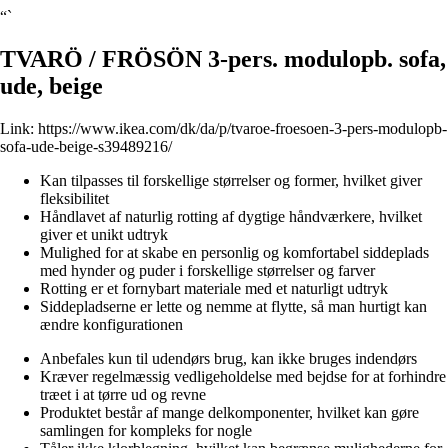
“`
TVARÖ / FRÖSÖN 3-pers. modulopb. sofa,
ude, beige
Link:
https://www.ikea.com/dk/da/p/tvaroe-froesoen-3-pers-modulopb-
sofa-ude-beige-s39489216/
Kan tilpasses til forskellige størrelser og former, hvilket giver
fleksibilitet
Håndlavet af naturlig rotting af dygtige håndværkere, hvilket
giver et unikt udtryk
Mulighed for at skabe en personlig og komfortabel siddeplads
med hynder og puder i forskellige størrelser og farver
Rotting er et fornybart materiale med et naturligt udtryk
Siddepladserne er lette og nemme at flytte, så man hurtigt kan
ændre konfigurationen
Anbefales kun til udendørs brug, kan ikke bruges indendørs
Kræver regelmæssig vedligeholdelse med bejdse for at forhindre
træet i at tørre ud og revne
Produktet består af mange delkomponenter, hvilket kan gøre
samlingen for kompleks for nogle