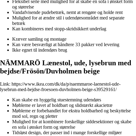
Fleksibel serie med mulighed for at skabe en sofa i ønsket form
og størrelse
Vandafvisende pudebetræk, nemt at rengøre og holde rent
Mulighed for at ændre stil i udendørsområdet med separate
betræk
Kan kombineres med stopp-skridsikkert underlag
Kræver samling og montage
Kan være besværligt at håndtere 33 pakker ved levering
Ikke egnet til indendørs brug
NÄMMARÖ Lænestol, ude, lysebrun med
bejdse/Frösön/Duvholmen beige
Link:
https://www.ikea.com/dk/da/p/naemmaroe-laenestol-ude-
lysebrun-med-bejdse-froesoen-duvholmen-beige-s39529161/
Kan skabe en hyggelig stuestemning udendørs
Møblerne er lavet af holdbart og slidstærkt akacietræ
Møblerne er forbehandlet for ekstra holdbarhed og beskyttelse
mod sol, regn og pletter
Mulighed for at kombinere forskellige siddesektioner og skabe
en sofa i ønsket form og størrelse
Tidsløst design, der passer ind i mange forskellige miljøer