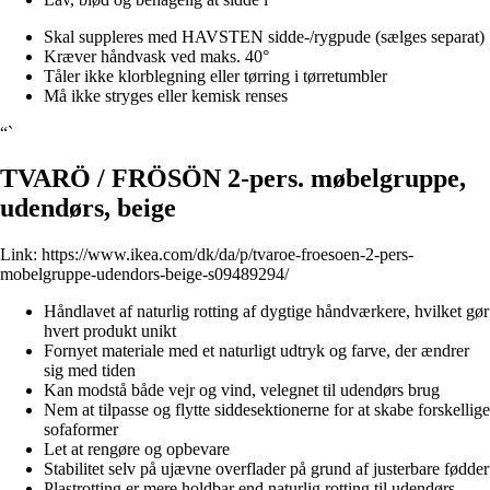
Skal suppleres med HAVSTEN sidde-/rygpude (sælges separat)
Kræver håndvask ved maks. 40°
Tåler ikke klorblegning eller tørring i tørretumbler
Må ikke stryges eller kemisk renses
“`
TVARÖ / FRÖSÖN 2-pers. møbelgruppe,
udendørs, beige
Link:
https://www.ikea.com/dk/da/p/tvaroe-froesoen-2-pers-
mobelgruppe-udendors-beige-s09489294/
Håndlavet af naturlig rotting af dygtige håndværkere, hvilket gør
hvert produkt unikt
Fornyet materiale med et naturligt udtryk og farve, der ændrer
sig med tiden
Kan modstå både vejr og vind, velegnet til udendørs brug
Nem at tilpasse og flytte siddesektionerne for at skabe forskellige
sofaformer
Let at rengøre og opbevare
Stabilitet selv på ujævne overflader på grund af justerbare fødder
Plastrotting er mere holdbar end naturlig rotting til udendørs