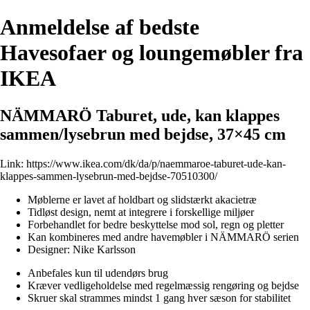
Anmeldelse af bedste
Havesofaer og loungemøbler fra
IKEA
NÄMMARÖ Taburet, ude, kan klappes
sammen/lysebrun med bejdse, 37×45 cm
Link:
https://www.ikea.com/dk/da/p/naemmaroe-taburet-ude-kan-
klappes-sammen-lysebrun-med-bejdse-70510300/
Møblerne er lavet af holdbart og slidstærkt akacietræ
Tidløst design, nemt at integrere i forskellige miljøer
Forbehandlet for bedre beskyttelse mod sol, regn og pletter
Kan kombineres med andre havemøbler i NÄMMARÖ serien
Designer: Nike Karlsson
Anbefales kun til udendørs brug
Kræver vedligeholdelse med regelmæssig rengøring og bejdse
Skruer skal strammes mindst 1 gang hver sæson for stabilitet