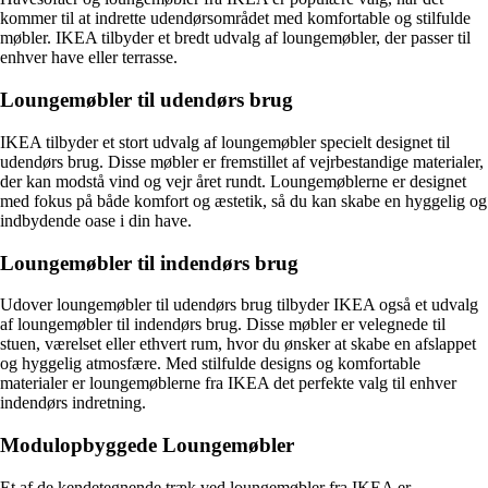
kommer til at indrette udendørsområdet med komfortable og stilfulde
møbler. IKEA tilbyder et bredt udvalg af loungemøbler, der passer til
enhver have eller terrasse.
Loungemøbler til udendørs brug
IKEA tilbyder et stort udvalg af loungemøbler specielt designet til
udendørs brug. Disse møbler er fremstillet af vejrbestandige materialer,
der kan modstå vind og vejr året rundt. Loungemøblerne er designet
med fokus på både komfort og æstetik, så du kan skabe en hyggelig og
indbydende oase i din have.
Loungemøbler til indendørs brug
Udover loungemøbler til udendørs brug tilbyder IKEA også et udvalg
af loungemøbler til indendørs brug. Disse møbler er velegnede til
stuen, værelset eller ethvert rum, hvor du ønsker at skabe en afslappet
og hyggelig atmosfære. Med stilfulde designs og komfortable
materialer er loungemøblerne fra IKEA det perfekte valg til enhver
indendørs indretning.
Modulopbyggede Loungemøbler
Et af de kendetegnende træk ved loungemøbler fra IKEA er