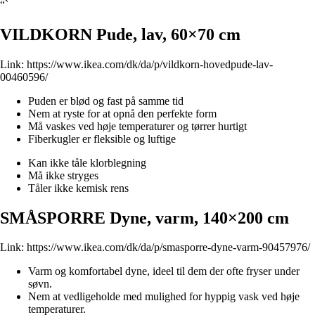
“`
VILDKORN Pude, lav, 60×70 cm
Link:
https://www.ikea.com/dk/da/p/vildkorn-hovedpude-lav-
00460596/
Puden er blød og fast på samme tid
Nem at ryste for at opnå den perfekte form
Må vaskes ved høje temperaturer og tørrer hurtigt
Fiberkugler er fleksible og luftige
Kan ikke tåle klorblegning
Må ikke stryges
Tåler ikke kemisk rens
SMÅSPORRE Dyne, varm, 140×200 cm
Link:
https://www.ikea.com/dk/da/p/smasporre-dyne-varm-90457976/
Varm og komfortabel dyne, ideel til dem der ofte fryser under
søvn.
Nem at vedligeholde med mulighed for hyppig vask ved høje
temperaturer.