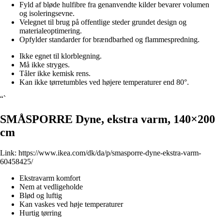
Fyld af bløde hulfibre fra genanvendte kilder bevarer volumen
og isoleringsevne.
Velegnet til brug på offentlige steder grundet design og
materialeoptimering.
Opfylder standarder for brændbarhed og flammespredning.
Ikke egnet til klorblegning.
Må ikke stryges.
Tåler ikke kemisk rens.
Kan ikke tørretumbles ved højere temperaturer end 80°.
“`
SMÅSPORRE Dyne, ekstra varm, 140×200
cm
Link:
https://www.ikea.com/dk/da/p/smasporre-dyne-ekstra-varm-
60458425/
Ekstravarm komfort
Nem at vedligeholde
Blød og luftig
Kan vaskes ved høje temperaturer
Hurtig tørring