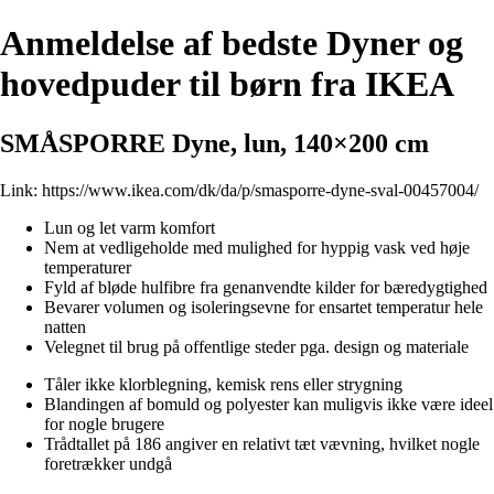
Anmeldelse af bedste Dyner og
hovedpuder til børn fra IKEA
SMÅSPORRE Dyne, lun, 140×200 cm
Link:
https://www.ikea.com/dk/da/p/smasporre-dyne-sval-00457004/
Lun og let varm komfort
Nem at vedligeholde med mulighed for hyppig vask ved høje
temperaturer
Fyld af bløde hulfibre fra genanvendte kilder for bæredygtighed
Bevarer volumen og isoleringsevne for ensartet temperatur hele
natten
Velegnet til brug på offentlige steder pga. design og materiale
Tåler ikke klorblegning, kemisk rens eller strygning
Blandingen af bomuld og polyester kan muligvis ikke være ideel
for nogle brugere
Trådtallet på 186 angiver en relativt tæt vævning, hvilket nogle
foretrækker undgå