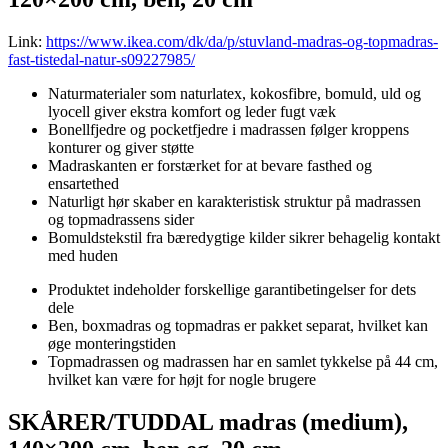
Link:
https://www.ikea.com/dk/da/p/stuvland-madras-og-topmadras-
fast-tistedal-natur-s09227985/
Naturmaterialer som naturlatex, kokosfibre, bomuld, uld og
lyocell giver ekstra komfort og leder fugt væk
Bonellfjedre og pocketfjedre i madrassen følger kroppens
konturer og giver støtte
Madraskanten er forstærket for at bevare fasthed og
ensartethed
Naturligt hør skaber en karakteristisk struktur på madrassen
og topmadrassens sider
Bomuldstekstil fra bæredygtige kilder sikrer behagelig kontakt
med huden
Produktet indeholder forskellige garantibetingelser for dets
dele
Ben, boxmadras og topmadras er pakket separat, hvilket kan
øge monteringstiden
Topmadrassen og madrassen har en samlet tykkelse på 44 cm,
hvilket kan være for højt for nogle brugere
SKÅRER/TUDDAL madras (medium),