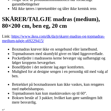
garantibetingelser
Må ikke tørres i tørretumbler og tåler ikke kemisk rens
SKÅRER/TALGJE madras (medium),
80×200 cm, ben eg, 20 cm
Link:
https://www.ikea.com/dk/da/p/skarer-madras-og-topmadras-
medium-talgje-s69229415/
Boxmadras kræver ikke en sengebund eller lamelbund.
Topmadrassen med skumfyld giver en blød liggeoverflade.
Pocketfjedre i madrassens kerne bevæger sig uafhængigt og
følger kroppens bevægelser.
Bonellfjedre i det nederste lag øger komforten.
Mulighed for at designe sengen i en personlig stil med valg af
ben.
Betrækket på boxmadrassen kan ikke vaskes, kun rengøres
med møbelshampoo.
Topmadrassen kan kun maskinvaskes op til 60°.
Boksen består af 3 pakker, hvilket kan gøre samlingen lidt
mere besværlig.
“`