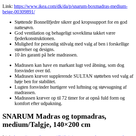
Link:
https://www.ikea.com/dk/da/p/snarum-boxmadras-medium-
beige-00309891/
Støttende Bonnellfjedre sikrer god kropssupport for en god
nattesøvn.
God ventilation og behageligt soveklima takket være
fjederkonstruktionen.
Mulighed for personlig stilvalg med valg af ben i forskellige
størrelser og designs.
10 års garanti på hele madrassen.
Madrasen kan have en markant lugt ved åbning, som dog
forsvinder over tid.
Madrasen kræver supplerende SULTAN støtteben ved valg af
høje ben for stabilitet.
Lugten forsvinder hurtigere ved luftning og støvsugning af
madrassen.
Madrassen kræver op til 72 timer for at opnå fuld form og
komfort efter udpakning.
SNARUM Madras og topmadras,
medium/Talgje, 140×200 cm