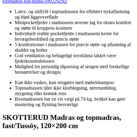
topmadras-fast-tustna-s99229292/
Latex- og uldfyld i topmadrassen for effektivt trykaflastning
og blød liggeoverflade
Minipocketfjedre i madrassens øverste lag for ekstra komfort
og støtte til kroppens konturer
Individuelt svøbte pocketfjedre i madrassens kerne for
bevægelsesfrihed og præcis støtte
5 komfortzoner i madrassen for præcis støtte og aflastning af
skuldre og hofter
God ventilation og behageligt soveklima takket være
fjederkonstruktionen
Mulighed for personlig tilpasning af sengen med forskellige
benstørrelser og designs
Kan ikke vaskes, kun rengøres med møbelshampoo
Topmadrassen tåler ikke klorblegning, tørretumbling,
strygning eller kemisk rens
Boxmadrassen har en vis vægt på 74 kg, hvilket kan gøre
montering og flytning besværligt
SKOTTERUD Madras og topmadras,
fast/Tussöy, 120×200 cm