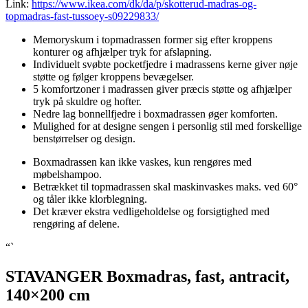
Link:
https://www.ikea.com/dk/da/p/skotterud-madras-og-
topmadras-fast-tussoey-s09229833/
Memoryskum i topmadrassen former sig efter kroppens
konturer og afhjælper tryk for afslapning.
Individuelt svøbte pocketfjedre i madrassens kerne giver nøje
støtte og følger kroppens bevægelser.
5 komfortzoner i madrassen giver præcis støtte og afhjælper
tryk på skuldre og hofter.
Nedre lag bonnellfjedre i boxmadrassen øger komforten.
Mulighed for at designe sengen i personlig stil med forskellige
benstørrelser og design.
Boxmadrassen kan ikke vaskes, kun rengøres med
møbelshampoo.
Betrækket til topmadrassen skal maskinvaskes maks. ved 60°
og tåler ikke klorblegning.
Det kræver ekstra vedligeholdelse og forsigtighed med
rengøring af delene.
“`
STAVANGER Boxmadras, fast, antracit,
140×200 cm