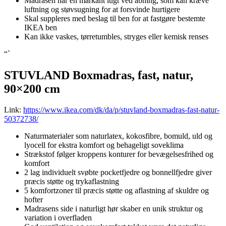
Madrasen har en markant lugt ved åbning, som kan kræve
luftning og støvsugning for at forsvinde hurtigere
Skal suppleres med beslag til ben for at fastgøre bestemte
IKEA ben
Kan ikke vaskes, tørretumbles, stryges eller kemisk renses
“`
STUVLAND Boxmadras, fast, natur,
90×200 cm
Link:
https://www.ikea.com/dk/da/p/stuvland-boxmadras-fast-natur-
50372738/
Naturmaterialer som naturlatex, kokosfibre, bomuld, uld og
lyocell for ekstra komfort og behageligt soveklima
Strækstof følger kroppens konturer for bevægelsesfrihed og
komfort
2 lag individuelt svøbte pocketfjedre og bonnellfjedre giver
præcis støtte og trykaflastning
5 komfortzoner til præcis støtte og aflastning af skuldre og
hofter
Madrasens side i naturligt hør skaber en unik struktur og
variation i overfladen