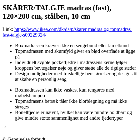
SKÅRER/TALGJE madras (fast),
120×200 cm, stålben, 10 cm
Link:
https://www.ikea.com/dk/da/p/skarer-madras-og-topmadras-
fast-talgje-s09229324/
Boxmadrassen kræver ikke en sengebund eller lamelbund
Topmadrassen med skumfyld giver en blød overflade at ligge
på
Individuelt svøbte pocketfjedre i madrassens kerne følger
kroppens bevægelser nøje og giver støtte alle de rigtige steder
Design muligheder med forskellige benstørrelser og designs til
at skabe en personlig seng
Boxmadrassen kan ikke vaskes, kun rengøres med
møbelshampoo
Topmadrasens betræk tåler ikke klorblegning og må ikke
stryges
Bonellfjedre er nævnt, hvilket kan være mindre holdbart og
give mindre støtte sammenlignet med andre fjedertyper
“`
© Gengivelse forbudt.