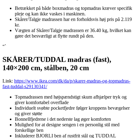
Betrækket på både boxmadras og topmadras kræver specifik
pleje og kan ikke vaskes i maskinen.
Skårer/Talgje madrassen har en forholdsvis høj pris på 2.119
kr.
Vægten af Skårer/Talgje madrassen er 36.40 kg, hvilket kan
gøre det besværligt at flytte rundt på den.
“`
SKÅRER/TUDDAL madras (fast),
140×200 cm, stålben, 20 cm
Link:
https://www.ikea.com/dk/da/p/skarer-madras-og-topmadras-
fast-tuddal-s29130341/
Topmadrassen med højspændstigt skum afhjælper tryk og
giver komfortabel overflade
Individuelt svøbte pocketfjedre følger kroppens bevægelser
og giver støtte
Bonnellfjedrene i det nederste lag øger komforten
Mulighed for at designe sengen i en personlig stil med
forskellige ben
Inkluderer BJORLI ben af rustfrit stål og TUDDAL