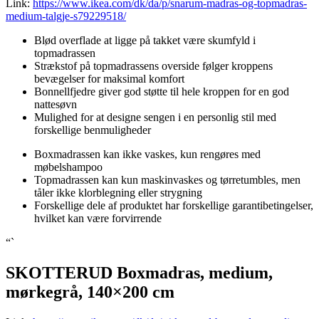
Link:
https://www.ikea.com/dk/da/p/snarum-madras-og-topmadras-
medium-talgje-s79229518/
Blød overflade at ligge på takket være skumfyld i
topmadrassen
Strækstof på topmadrassens overside følger kroppens
bevægelser for maksimal komfort
Bonnellfjedre giver god støtte til hele kroppen for en god
nattesøvn
Mulighed for at designe sengen i en personlig stil med
forskellige benmuligheder
Boxmadrassen kan ikke vaskes, kun rengøres med
møbelshampoo
Topmadrassen kan kun maskinvaskes og tørretumbles, men
tåler ikke klorblegning eller strygning
Forskellige dele af produktet har forskellige garantibetingelser,
hvilket kan være forvirrende
“`
SKOTTERUD Boxmadras, medium,
mørkegrå, 140×200 cm