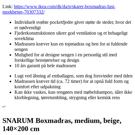
Link:
https://www.ikea.com/dk/da/p/skarer-boxmadras-fast-
morkbeige-70307332/
Individuelt svøbte pocketfjedre giver støtte de steder, hvor det
er nødvendigt
Fjederkonstruktionen sikrer god ventilation og et behageligt
soveklima
Madrassen kræver kun en topmadras og ben for at fuldende
sengen
Mulighed for at designe sengen i en personlig stil med
forskellige benstørrelser og design
10 års garanti på hele madrassen
Lugt ved åbning af emballagen, som dog forsvinder med tiden
Madrassen kræver tid (ca. 72 timer) for at opnå fuld form og
komfort efter udpakning
Kan ikke vaskes, kun rengøres med møbelshampoo, tåler ikke
klorblegning, tørretumbling, strygning eller kemisk rens
“`
SNARUM Boxmadras, medium, beige,
140×200 cm