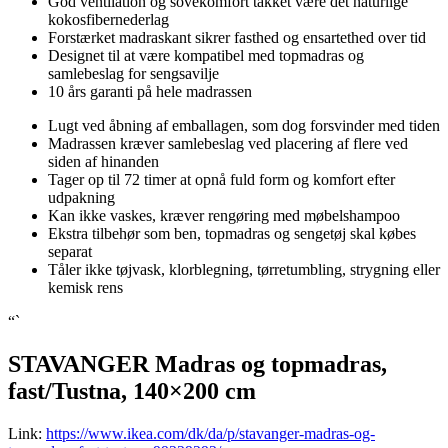
God ventilation og sovekomfort takket være det naturlige
kokosfibernederlag
Forstærket madraskant sikrer fasthed og ensartethed over tid
Designet til at være kompatibel med topmadras og
samlebeslag for sengsavilje
10 års garanti på hele madrassen
Lugt ved åbning af emballagen, som dog forsvinder med tiden
Madrassen kræver samlebeslag ved placering af flere ved
siden af hinanden
Tager op til 72 timer at opnå fuld form og komfort efter
udpakning
Kan ikke vaskes, kræver rengøring med møbelshampoo
Ekstra tilbehør som ben, topmadras og sengetøj skal købes
separat
Tåler ikke tøjvask, klorblegning, tørretumbling, strygning eller
kemisk rens
“`
STAVANGER Madras og topmadras,
fast/Tustna, 140×200 cm
Link:
https://www.ikea.com/dk/da/p/stavanger-madras-og-