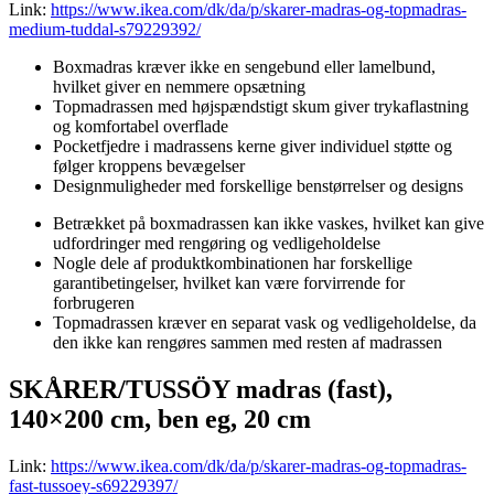
Link:
https://www.ikea.com/dk/da/p/skarer-madras-og-topmadras-
medium-tuddal-s79229392/
Boxmadras kræver ikke en sengebund eller lamelbund,
hvilket giver en nemmere opsætning
Topmadrassen med højspændstigt skum giver trykaflastning
og komfortabel overflade
Pocketfjedre i madrassens kerne giver individuel støtte og
følger kroppens bevægelser
Designmuligheder med forskellige benstørrelser og designs
Betrækket på boxmadrassen kan ikke vaskes, hvilket kan give
udfordringer med rengøring og vedligeholdelse
Nogle dele af produktkombinationen har forskellige
garantibetingelser, hvilket kan være forvirrende for
forbrugeren
Topmadrassen kræver en separat vask og vedligeholdelse, da
den ikke kan rengøres sammen med resten af madrassen
SKÅRER/TUSSÖY madras (fast),
140×200 cm, ben eg, 20 cm
Link:
https://www.ikea.com/dk/da/p/skarer-madras-og-topmadras-
fast-tussoey-s69229397/