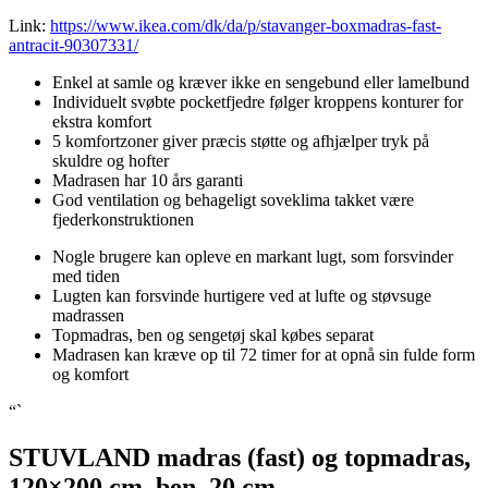
Link:
https://www.ikea.com/dk/da/p/stavanger-boxmadras-fast-
antracit-90307331/
Enkel at samle og kræver ikke en sengebund eller lamelbund
Individuelt svøbte pocketfjedre følger kroppens konturer for
ekstra komfort
5 komfortzoner giver præcis støtte og afhjælper tryk på
skuldre og hofter
Madrasen har 10 års garanti
God ventilation og behageligt soveklima takket være
fjederkonstruktionen
Nogle brugere kan opleve en markant lugt, som forsvinder
med tiden
Lugten kan forsvinde hurtigere ved at lufte og støvsuge
madrassen
Topmadras, ben og sengetøj skal købes separat
Madrasen kan kræve op til 72 timer for at opnå sin fulde form
og komfort
“`
STUVLAND madras (fast) og topmadras,
120×200 cm, ben, 20 cm