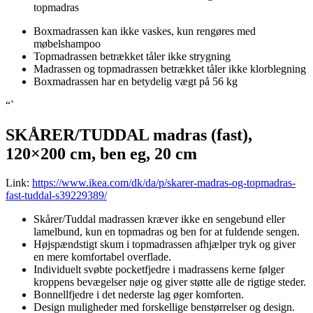
topmadras
Boxmadrassen kan ikke vaskes, kun rengøres med
møbelshampoo
Topmadrassen betrækket tåler ikke strygning
Madrassen og topmadrassen betrækket tåler ikke klorblegning
Boxmadrassen har en betydelig vægt på 56 kg
“`
SKÅRER/TUDDAL madras (fast),
120×200 cm, ben eg, 20 cm
Link:
https://www.ikea.com/dk/da/p/skarer-madras-og-topmadras-
fast-tuddal-s39229389/
Skårer/Tuddal madrassen kræver ikke en sengebund eller
lamelbund, kun en topmadras og ben for at fuldende sengen.
Højspændstigt skum i topmadrassen afhjælper tryk og giver
en mere komfortabel overflade.
Individuelt svøbte pocketfjedre i madrassens kerne følger
kroppens bevægelser nøje og giver støtte alle de rigtige steder.
Bonnellfjedre i det nederste lag øger komforten.
Design muligheder med forskellige benstørrelser og design.