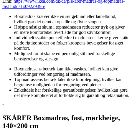
Link:
https://www.ikea.com/dk/da/p/skarer-madras-og-topmadras-
fast-tuddal-s09229395/
Boxmadras kræver ikke en sengebund eller lamelbund,
hvilket gør det nemt at opstille og flytte sengen.
Højspændstigt skum i topmadrassen reducerer tryk og giver
en mere komfortabel overflade for god søvnkomfort.
Individuelt svøbte pocketfjedre i madrassens kerne giver støtte
på de rigtige steder og følger kroppens bevægelser for øget
komfort.
Mulighed for at skabe en personlig stil med forskellige
benstørrelser og -design.
Boxmadrasens betræk kan ikke vaskes, hvilket kan give
udfordringer ved rengøring af madrassen.
Topmadrassens betræk tåler ikke klorblegning, hvilket kan
begrænse muligheden for rengøring ved pletter.
Enkeltdele har forskellige garantibetingelser, hvilket kan gøre
det mere kompliceret at forholde sig til garanti og reklamation.
“`
SKÅRER Boxmadras, fast, mørkbeige,
140×200 cm