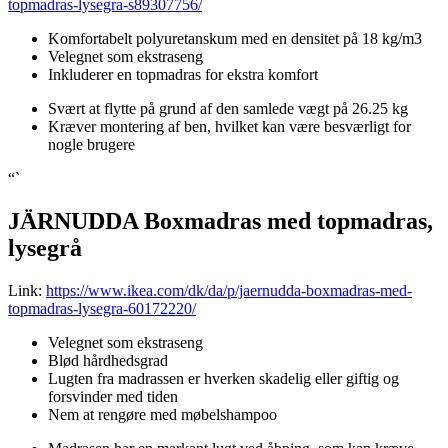
topmadras-lysegra-s89307756/
Komfortabelt polyuretanskum med en densitet på 18 kg/m3
Velegnet som ekstraseng
Inkluderer en topmadras for ekstra komfort
Svært at flytte på grund af den samlede vægt på 26.25 kg
Kræver montering af ben, hvilket kan være besværligt for
nogle brugere
“`
JÄRNUDDA Boxmadras med topmadras,
lysegrå
Link:
https://www.ikea.com/dk/da/p/jaernudda-boxmadras-med-
topmadras-lysegra-60172220/
Velegnet som ekstraseng
Blød hårdhedsgrad
Lugten fra madrassen er hverken skadelig eller giftig og
forsvinder med tiden
Nem at rengøre med møbelshampoo