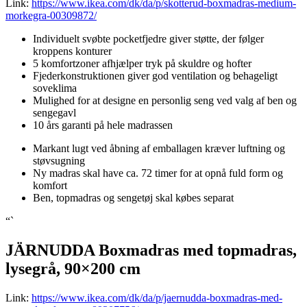
Link:
https://www.ikea.com/dk/da/p/skotterud-boxmadras-medium-
morkegra-00309872/
Individuelt svøbte pocketfjedre giver støtte, der følger
kroppens konturer
5 komfortzoner afhjælper tryk på skuldre og hofter
Fjederkonstruktionen giver god ventilation og behageligt
soveklima
Mulighed for at designe en personlig seng ved valg af ben og
sengegavl
10 års garanti på hele madrassen
Markant lugt ved åbning af emballagen kræver luftning og
støvsugning
Ny madras skal have ca. 72 timer for at opnå fuld form og
komfort
Ben, topmadras og sengetøj skal købes separat
“`
JÄRNUDDA Boxmadras med topmadras,
lysegrå, 90×200 cm
Link:
https://www.ikea.com/dk/da/p/jaernudda-boxmadras-med-