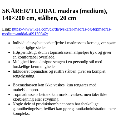
SKÅRER/TUDDAL madras (medium),
140×200 cm, stålben, 20 cm
Link:
https://www.ikea.com/dk/da/p/skarer-madras-og-topmadras-
medium-tuddal-s09130342/
Individuelt svøbte pocketfjedre i madrassens kerne giver støtte
alle de rigtige steder.
Højspændstigt skum i topmadrassen afhjælper tryk og giver
en komfortabel overflade.
Mulighed for at designe sengen i en personlig stil med
forskellige benmuligheder.
Inkluderet topmadras og rustfri stålben giver en komplet
sengeløsning.
Boxmadrassen kan ikke vaskes, kun rengøres med
møbelshampoo.
Topmadrassens betræk kan maskinvaskes, men tåler ikke
klorblegning eller strygning.
Nogle dele af produktkombinationen har forskellige
garantibetingelser, hvilket kan gøre garantiadministration mere
kompleks.