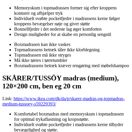
Memoryskum i topmadrassen former sig efter kroppens
konturer og afhjælper tryk
Individuelt svøbte pocketfjedre i madrassens kerne følger
kroppens bevægelser nøje og giver støtte
Bonnellfjedre i det nederste lag øger komforten
Design muligheder for at skabe en personlig sengstil
Boxmadrasen kan ikke vaskes
Topmadrassens betræk tåler ikke klorblegning
Topmadrassen må ikke stryges
Må ikke tørres i tørretumbler
Boxmadrassens betræk kræver rengøring med møbelshampoo
SKÅRER/TUSSÖY madras (medium),
120×200 cm, ben eg 20 cm
Link:
https://www.ikea.com/dk/da/p/skarer-madras-og-topmadras-
medium-tussoey-s59229393/
Komfortabel boxmadras med memoryskum i topmadrassen
for optimal trykaflastning og kropsstøtte.
Individuelt svøbte pocketfjedre i madrassens kerne tilbyder
bevægelighed og støtte.