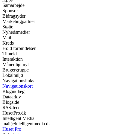
Samarbejde
Sponsor
Bidragsyder
Marketingpartner
Støtte
Nyhedsmedier
Mail
Kreds
Hold forbindelsen
Tilmeld
Interaktion
Månedligt nyt
Brugergruppe
Lokalmiljø
Navigationslinks
Navigationskort
Blogindlæg
Dataarkiv
Blogside
RSS-feed
HusetPro.dk
Intelligent Media
mail@intelligentmedia.dk
Huset Pro