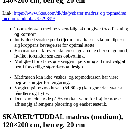
140×200 cm, ben eg, 20 cm
Link:
https://www.ikea.com/dk/da/p/skarer-madras-og-topmadras-
medium-tuddal-s29229399/
Topmadrassen med højspændstigt skum giver trykaflastning
og komfort.
Individuelt svøbte pocketfjedre i madrassens kerne tilpasser
sig kroppens bevægelser for optimal støtte.
Boxmadrasen kræver ikke en sengelamelle eller sengebund,
hvilket forenkler sengens opbygning.
Mulighed for at designe sengen i personlig stil med valg af
ben i forskellige størrelser og design.
Madrassen kan ikke vaskes, og topmadrassen har visse
begrænsninger for rengøring.
Vægten på boxmadrasen (54.60 kg) kan gøre den svær at
håndtere og flytte.
Den samlede højde på 56 cm kan være for høj for nogle,
afhængig af sengens placering og ønsket æstetik.
SKÅRER/TUDDAL madras (medium),
120×200 cm, ben eg, 20 cm