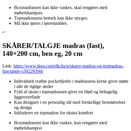
Boxmadrassen kan ikke vaskes, skal rengøres med
møbelshampoo.
Topmadrassens betræk kan ikke stryges.
Må ikke tørres i tørretumbler.
“`
SKÅRER/TALGJE madras (fast),
140×200 cm, ben eg, 20 cm
Link:
https://www.ikea.com/dk/da/p/skarer-madras-og-topmadras-
fast-talgje-s39229394/
Individuelt svøbte pocketfjedre i madrassens kerne giver støtte
i alle de rigtige steder
Fyld af skum i topmadrassen giver en blød og behagelig
liggeoverflade
Kan designes i en personlig stil med forskellige benstørrelser
og design
Inkluderer en topmadras for ekstra komfort
Boxmadrassen kan ikke vaskes, kun rengøres med
møbelshampoo