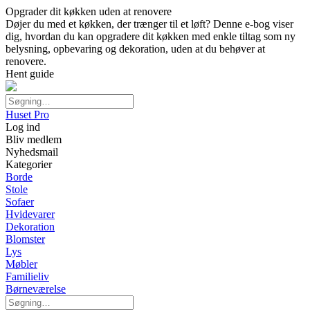
Opgrader dit køkken uden at renovere
Døjer du med et køkken, der trænger til et løft? Denne e-bog viser
dig, hvordan du kan opgradere dit køkken med enkle tiltag som ny
belysning, opbevaring og dekoration, uden at du behøver at
renovere.
Hent guide
Huset Pro
Log ind
Bliv medlem
Nyhedsmail
Kategorier
Borde
Stole
Sofaer
Hvidevarer
Dekoration
Blomster
Lys
Møbler
Familieliv
Børneværelse