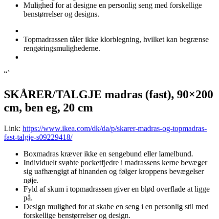
Mulighed for at designe en personlig seng med forskellige
benstørrelser og designs.
Topmadrassen tåler ikke klorblegning, hvilket kan begrænse
rengøringsmulighederne.
“`
SKÅRER/TALGJE madras (fast), 90×200
cm, ben eg, 20 cm
Link:
https://www.ikea.com/dk/da/p/skarer-madras-og-topmadras-
fast-talgje-s09229418/
Boxmadras kræver ikke en sengebund eller lamelbund.
Individuelt svøbte pocketfjedre i madrassens kerne bevæger
sig uafhængigt af hinanden og følger kroppens bevægelser
nøje.
Fyld af skum i topmadrassen giver en blød overflade at ligge
på.
Design mulighed for at skabe en seng i en personlig stil med
forskellige benstørrelser og design.