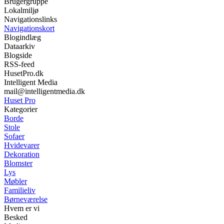
Brugergruppe
Lokalmiljø
Navigationslinks
Navigationskort
Blogindlæg
Dataarkiv
Blogside
RSS-feed
HusetPro.dk
Intelligent Media
mail@intelligentmedia.dk
Huset Pro
Kategorier
Borde
Stole
Sofaer
Hvidevarer
Dekoration
Blomster
Lys
Møbler
Familieliv
Børneværelse
Hvem er vi
Besked