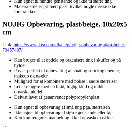
Kun egnet til mindre genstande og ikke til større ting
Materialerne er primært plast, hvilket nogle måske ikke
foretrækker
NOJIG Opbevaring, plast/beige, 10x20x5
cm
Link:
https://www.ikea.com/dk/da/p/nojig-opbevaring-plast-beige-
70457487/
Kan bruges til at opdele og organisere ting i skuffer og på
hylder
Passer perfekt til opbevaring af småting som kuglepenne,
makeup og nøgler
Mulighed for at kombinere med bokse i andre størrelser
Let at rengøre med en blød, fugtig klud og mildt
opvaskemiddel
Delvist lavet af genanvendt polypropylenplast
Kun egnet til opbevaring af små ting pga. størrelsen
Ikke egnet til opbevaring af større genstande eller tøj
Kan kun rengøres manuelt og ikke i opvaskemaskine
“`