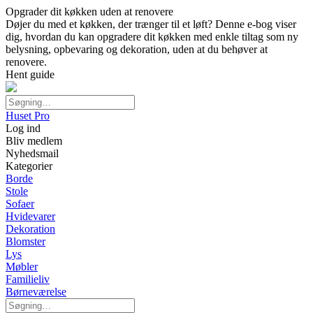
Opgrader dit køkken uden at renovere
Døjer du med et køkken, der trænger til et løft? Denne e-bog viser
dig, hvordan du kan opgradere dit køkken med enkle tiltag som ny
belysning, opbevaring og dekoration, uden at du behøver at
renovere.
Hent guide
Huset Pro
Log ind
Bliv medlem
Nyhedsmail
Kategorier
Borde
Stole
Sofaer
Hvidevarer
Dekoration
Blomster
Lys
Møbler
Familieliv
Børneværelse