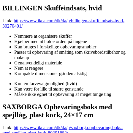
BILLINGEN Skuffeindsats, hvid
Link:
https://www.ikea.com/dk/da/p/billingen-skuffeindsats-hvid-
30270401/
Nemmere at organisere skuffer
Hjælper med at holde orden på tingene
Kan bruges i forskellige opbevaringsmøbler
Passer til opbevaring af småting som skrivebordstilbehør og
makeup
Genanvendeligt materiale
Nem at rengøre
Kompakte dimensioner gør den alsidig
Kun én farvevalgmulighed (hvid)
Kan være for lille til større genstande
Måske ikke egnet til opbevaring af meget tunge ting
SAXBORGA Opbevaringsboks med
spejllåg, plast kork, 24×17 cm
Link:
https://www.ikea.com/dk/da/p/saxborga-opbevaringsboks-
med-spejllag-plast-kork-80391882/