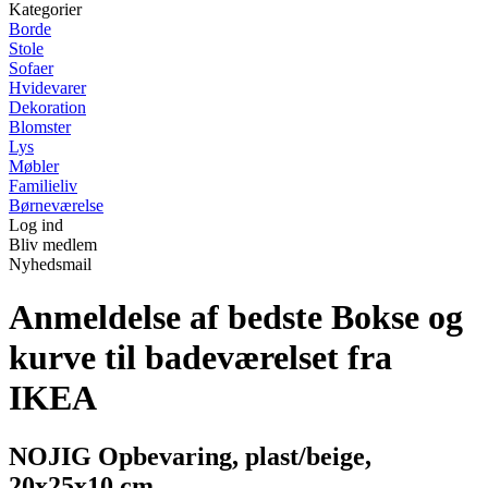
Kategorier
Borde
Stole
Sofaer
Hvidevarer
Dekoration
Blomster
Lys
Møbler
Familieliv
Børneværelse
Log ind
Bliv medlem
Nyhedsmail
Anmeldelse af bedste Bokse og
kurve til badeværelset fra
IKEA
NOJIG Opbevaring, plast/beige,
20x25x10 cm