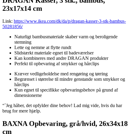
DRAGAN Kasser, 3 stk., bambus,
23x17x14 cm
Link:
https://www.ikea.com/dk/da/p/dragan-kasser-3-stk-bambus-
50281856/
Naturligt bambusmateriale skaber varm og beroligende
stemning
Lette og nemme at flytte rundt
Slidstærkt materiale egnet til badeværelser
Kan kombineres med andre DRAGAN produkter
Perfekt til opbevaring af smykker og hårclips
Kræver vedligeholdelse med rengøring og tørring
Begrænset i størrelse til mindre genstande som smykker og
hårclips
Kun egnet til specifikke opbevaringsbehov på grund af
dimensionerne
“`Jeg håber, det opfylder dine behov! Lad mig vide, hvis du har
brug for mere hjælp.
BAXNA Opbevaring, grå/hvid, 26x34x18
cm