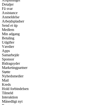
Afspilninger
Detaljer
Få svar
Assistance
Anmeldelse
Arbejdspladser
Send et tip
Medlem
Min adgang
Betaling
Udgifter
Værdier
Apps
Samarbejde
Sponsor
Bidragsyder
Marketingpartner
Støtte
Nyhedsmedier
Mail
Kreds
Hold forbindelsen
Tilmeld
Interaktion
Månedligt nyt