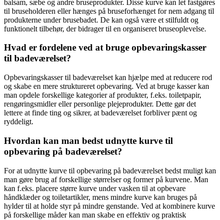
balsam, sæbe og andre bruseprodukter. Disse kurve kan let fastgøres
til bruseholderen eller hænges på bruseforhænget for nem adgang til
produkterne under brusebadet. De kan også være et stilfuldt og
funktionelt tilbehør, der bidrager til en organiseret bruseoplevelse.
Hvad er fordelene ved at bruge opbevaringskasser
til badeværelset?
Opbevaringskasser til badeværelset kan hjælpe med at reducere rod
og skabe en mere struktureret opbevaring. Ved at bruge kasser kan
man opdele forskellige kategorier af produkter, f.eks. toiletpapir,
rengøringsmidler eller personlige plejeprodukter. Dette gør det
lettere at finde ting og sikrer, at badeværelset forbliver pænt og
ryddeligt.
Hvordan kan man bedst udnytte kurve til
opbevaring på badeværelset?
For at udnytte kurve til opbevaring på badeværelset bedst muligt kan
man gøre brug af forskellige størrelser og former på kurvene. Man
kan f.eks. placere større kurve under vasken til at opbevare
håndklæder og toiletartikler, mens mindre kurve kan bruges på
hylder til at holde styr på mindre genstande. Ved at kombinere kurve
på forskellige måder kan man skabe en effektiv og praktisk