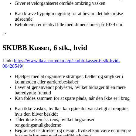
Giver et velorganiseret område omkring vasken
Kan kræve hyppig rengøring for at bevare det luksuriøse
udseende
Beholderen er relativt lille med dimensioner på 10×9 cm
“`
SKUBB Kasser, 6 stk., hvid
Link:
https://www.ikea.com/dk/da/p/skubb-kasser-6-stk-hvid-
00428549/
Hjælper med at organisere strømper, bælter og smykker i
kommoden eller garderobeskabet
Lavet af genanvendt polyester, hvilket bidrager til en mere
bæredygtig fremtid
Kan foldes sammen for at spare plads, når den ikke er i brug
Kan ikke vaskes, hvilket kan gøre det vanskeligt at rengøre,
hvis den bliver beskidt
Tåler ikke kemisk rens, hvilket begrænser
rengøringsmulighederne
Begrænset i størrelser og design, hvilket kan være en ulempe
for nogle brugere med specifikke behov