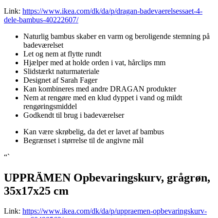
Link:
https://www.ikea.com/dk/da/p/dragan-badevaerelsessaet-4-
dele-bambus-40222607/
Naturlig bambus skaber en varm og beroligende stemning på
badeværelset
Let og nem at flytte rundt
Hjælper med at holde orden i vat, hårclips mm
Slidstærkt naturmateriale
Designet af Sarah Fager
Kan kombineres med andre DRAGAN produkter
Nem at rengøre med en klud dyppet i vand og mildt
rengøringsmiddel
Godkendt til brug i badeværelser
Kan være skrøbelig, da det er lavet af bambus
Begrænset i størrelse til de angivne mål
“`
UPPRÄMEN Opbevaringskurv, grågrøn,
35x17x25 cm
Link:
https://www.ikea.com/dk/da/p/uppraemen-opbevaringskurv-