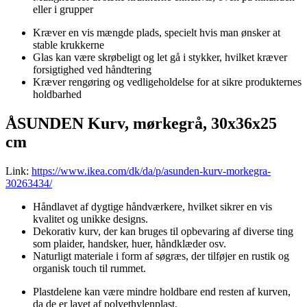
eller i grupper
Kræver en vis mængde plads, specielt hvis man ønsker at
stable krukkerne
Glas kan være skrøbeligt og let gå i stykker, hvilket kræver
forsigtighed ved håndtering
Kræver rengøring og vedligeholdelse for at sikre produkternes
holdbarhed
ÅSUNDEN Kurv, mørkegrå, 30x36x25
cm
Link:
https://www.ikea.com/dk/da/p/asunden-kurv-morkegra-
30263434/
Håndlavet af dygtige håndværkere, hvilket sikrer en vis
kvalitet og unikke designs.
Dekorativ kurv, der kan bruges til opbevaring af diverse ting
som plaider, handsker, huer, håndklæder osv.
Naturligt materiale i form af søgræs, der tilføjer en rustik og
organisk touch til rummet.
Plastdelene kan være mindre holdbare end resten af kurven,
da de er lavet af polyethylenplast.