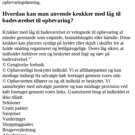
opbevaringsløsning.
Hvordan kan man anvende krukker med låg til
badeværelset til opbevaring?
Krukker med låg til badeværelset er velegnede til opbevaring af
mindre genstande som vatpinde, bomuldskugler eller hårnåle. Disse
krukker kan placeres synligt på hylder eller skjult i skuffer for at
holde småting organiseret og lettilgængelige. Deres låg sikrer, at
indholdet forbliver rent og beskyttet mod fugt og støv på
badeværelset.“`
© Gengivelse forbudt.
© Ophavsretligt beskyttet indhold. Vi er affiliatepartner og kan
modtage indtægt fra udvalgte køb foretaget gennem vores side.
© Ophavsretten tilhører os og alt indhold er beskyttet. Vi
samarbejder med udvalgte partnere og kan modtage provision ved
køb foretaget gennem vores links. Uautoriseret brug af indholdet er
ikke tilladt.
Sektioner
Gratis pakker
Særpriser
Vurderinger
Shoppingguides
Brugervejledning