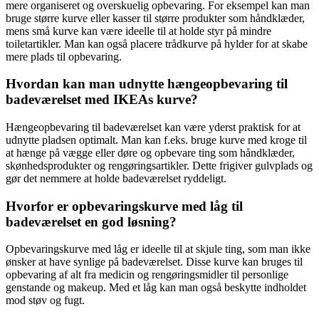
mere organiseret og overskuelig opbevaring. For eksempel kan man
bruge større kurve eller kasser til større produkter som håndklæder,
mens små kurve kan være ideelle til at holde styr på mindre
toiletartikler. Man kan også placere trådkurve på hylder for at skabe
mere plads til opbevaring.
Hvordan kan man udnytte hængeopbevaring til
badeværelset med IKEAs kurve?
Hængeopbevaring til badeværelset kan være yderst praktisk for at
udnytte pladsen optimalt. Man kan f.eks. bruge kurve med kroge til
at hænge på vægge eller døre og opbevare ting som håndklæder,
skønhedsprodukter og rengøringsartikler. Dette frigiver gulvplads og
gør det nemmere at holde badeværelset ryddeligt.
Hvorfor er opbevaringskurve med låg til
badeværelset en god løsning?
Opbevaringskurve med låg er ideelle til at skjule ting, som man ikke
ønsker at have synlige på badeværelset. Disse kurve kan bruges til
opbevaring af alt fra medicin og rengøringsmidler til personlige
genstande og makeup. Med et låg kan man også beskytte indholdet
mod støv og fugt.