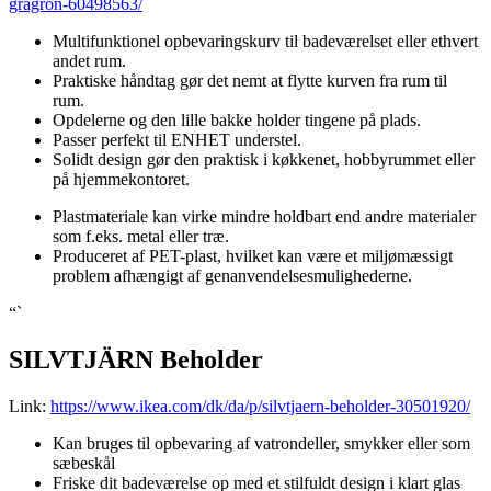
gragron-60498563/
Multifunktionel opbevaringskurv til badeværelset eller ethvert
andet rum.
Praktiske håndtag gør det nemt at flytte kurven fra rum til
rum.
Opdelerne og den lille bakke holder tingene på plads.
Passer perfekt til ENHET understel.
Solidt design gør den praktisk i køkkenet, hobbyrummet eller
på hjemmekontoret.
Plastmateriale kan virke mindre holdbart end andre materialer
som f.eks. metal eller træ.
Produceret af PET-plast, hvilket kan være et miljømæssigt
problem afhængigt af genanvendelsesmulighederne.
“`
SILVTJÄRN Beholder
Link:
https://www.ikea.com/dk/da/p/silvtjaern-beholder-30501920/
Kan bruges til opbevaring af vatrondeller, smykker eller som
sæbeskål
Friske dit badeværelse op med et stilfuldt design i klart glas