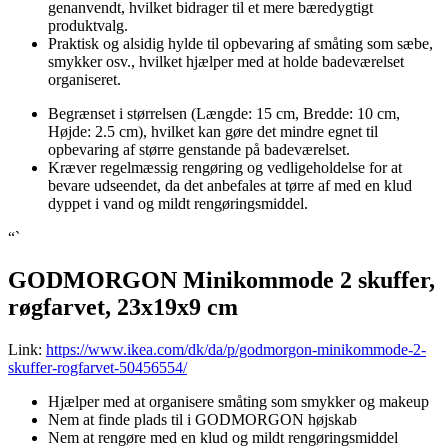
genanvendt, hvilket bidrager til et mere bæredygtigt
produktvalg.
Praktisk og alsidig hylde til opbevaring af småting som sæbe,
smykker osv., hvilket hjælper med at holde badeværelset
organiseret.
Begrænset i størrelsen (Længde: 15 cm, Bredde: 10 cm,
Højde: 2.5 cm), hvilket kan gøre det mindre egnet til
opbevaring af større genstande på badeværelset.
Kræver regelmæssig rengøring og vedligeholdelse for at
bevare udseendet, da det anbefales at tørre af med en klud
dyppet i vand og mildt rengøringsmiddel.
“`
GODMORGON Minikommode 2 skuffer,
røgfarvet, 23x19x9 cm
Link:
https://www.ikea.com/dk/da/p/godmorgon-minikommode-2-
skuffer-rogfarvet-50456554/
Hjælper med at organisere småting som smykker og makeup
Nem at finde plads til i GODMORGON højskab
Nem at rengøre med en klud og mildt rengøringsmiddel