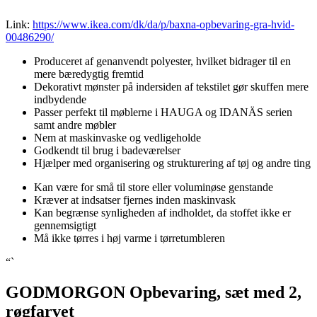
Link:
https://www.ikea.com/dk/da/p/baxna-opbevaring-gra-hvid-
00486290/
Produceret af genanvendt polyester, hvilket bidrager til en
mere bæredygtig fremtid
Dekorativt mønster på indersiden af tekstilet gør skuffen mere
indbydende
Passer perfekt til møblerne i HAUGA og IDANÄS serien
samt andre møbler
Nem at maskinvaske og vedligeholde
Godkendt til brug i badeværelser
Hjælper med organisering og strukturering af tøj og andre ting
Kan være for små til store eller voluminøse genstande
Kræver at indsatser fjernes inden maskinvask
Kan begrænse synligheden af indholdet, da stoffet ikke er
gennemsigtigt
Må ikke tørres i høj varme i tørretumbleren
“`
GODMORGON Opbevaring, sæt med 2,
røgfarvet