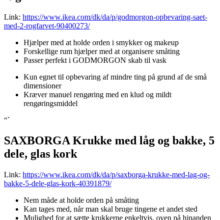
Link:
https://www.ikea.com/dk/da/p/godmorgon-opbevaring-saet-
med-2-rogfarvet-90400273/
Hjælper med at holde orden i smykker og makeup
Forskellige rum hjælper med at organisere småting
Passer perfekt i GODMORGON skab til vask
Kun egnet til opbevaring af mindre ting på grund af de små
dimensioner
Kræver manuel rengøring med en klud og mildt
rengøringsmiddel
“`
SAXBORGA Krukke med låg og bakke, 5
dele, glas kork
Link:
https://www.ikea.com/dk/da/p/saxborga-krukke-med-lag-og-
bakke-5-dele-glas-kork-40391879/
Nem måde at holde orden på småting
Kan tages med, når man skal bruge tingene et andet sted
Mulighed for at sætte krukkerne enkeltvis, oven på hinanden