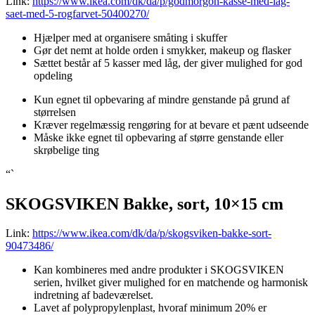
Link:
https://www.ikea.com/dk/da/p/godmorgon-kasse-med-lag-
saet-med-5-rogfarvet-50400270/
Hjælper med at organisere småting i skuffer
Gør det nemt at holde orden i smykker, makeup og flasker
Sættet består af 5 kasser med låg, der giver mulighed for god
opdeling
Kun egnet til opbevaring af mindre genstande på grund af
størrelsen
Kræver regelmæssig rengøring for at bevare et pænt udseende
Måske ikke egnet til opbevaring af større genstande eller
skrøbelige ting
“`
SKOGSVIKEN Bakke, sort, 10×15 cm
Link:
https://www.ikea.com/dk/da/p/skogsviken-bakke-sort-
90473486/
Kan kombineres med andre produkter i SKOGSVIKEN
serien, hvilket giver mulighed for en matchende og harmonisk
indretning af badeværelset.
Lavet af polypropylenplast, hvoraf minimum 20% er