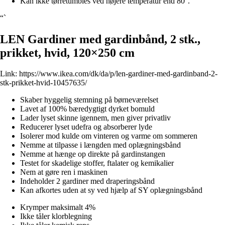
Kan ikke tørretumbles ved højere temperatur end 80°.
“`
LEN Gardiner med gardinbånd, 2 stk.,
prikket, hvid, 120×250 cm
Link:
https://www.ikea.com/dk/da/p/len-gardiner-med-gardinband-2-
stk-prikket-hvid-10457635/
Skaber hyggelig stemning på børneværelset
Lavet af 100% bæredygtigt dyrket bomuld
Lader lyset skinne igennem, men giver privatliv
Reducerer lyset udefra og absorberer lyde
Isolerer mod kulde om vinteren og varme om sommeren
Nemme at tilpasse i længden med oplægningsbånd
Nemme at hænge op direkte på gardinstangen
Testet for skadelige stoffer, ftalater og kemikalier
Nem at gøre ren i maskinen
Indeholder 2 gardiner med draperingsbånd
Kan afkortes uden at sy ved hjælp af SY oplægningsbånd
Krymper maksimalt 4%
Ikke tåler klorblegning