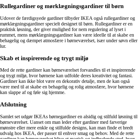
Rullegardiner og mørklægningsgardiner til børn
Udover de færdigsyede gardiner tilbyder IKEA også rullegardiner og
mørklægningsgardiner specielt designet til børn. Rullegardiner er en
praktisk løsning, der giver mulighed for nem regulering af lyset i
rummet, mens mørklægningsgardiner kan være ideelle til at skabe en
behagelig og dæmpet atmosfære i børneværelset, især under søvn eller
lur.
Skab et inspirerende og trygt miljø
Med de rette gardiner kan børneværelset forvandles til et inspirerende
og trygt miljø, hvor børnene kan udfolde deres kreativitet og fantasi.
Gardiner kan ikke blot være en dekorativ detalje, men de kan også
være med til at skabe en behagelig og rolig atmosfære, hvor børnene
kan slappe af og føle sig hjemme.
Afslutning
Samlet set udgør IKEAs børnegardiner en alsidig og stilfuld løsning til
børneværelset. Uanset om man leder efter gardiner med farverige
mønstre eller mere enkle og stilfulde designs, kan man finde et bredt
udvalg hos IKEA, der passer til enhver smag og behov. Med de rette
gardiner kan børneværelset blive et magisk og indbydende sted, hvor