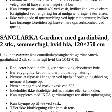
velegnede til babyer eller meget små børn.
Kan krympe maksimalt 4% ved vask, hvilket kan kræve ekstra
forsigtighed ved rengøring for at undgå ændringer i størrelsen.
Ikke velegnede til tørretumbling ved høje temperaturer, hvilket
kan forlænge tørretiden og kræve mere opmærksomhed ved
tørring.
SÅNGLÄRKA Gardiner med gardinbånd,
2 stk., sommerfugl, hvid blå, 120×250 cm
Link:
https://www.ikea.com/dk/da/p/sanglaerka-gardiner-med-
gardinband-2-stk-sommerfugl-hvid-bla-50427019/
Reducerer lyset udefra, giver privatliv og absorberer lyde.
Bæredygtigt dyrket bomuld er holdbart og naturligt.
Nemme at tilpasse i længden ved hjælp af oplægningsbånd og
nemme at hænge op.
Nem at rengøre ved maskinvask ved 60°.
Indeholder ikke skadelige stoffer, ftalater eller kemikalier.
Kan suppleres med IKEA gardinstænger for sikker ophængning.
Kan krympe op til 4% ved vask.
Tåler ikke klorblegning eller kemisk rens.