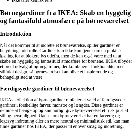
Ikke tåler kemisk rens
Børnegardiner fra IKEA: Skab en hyggelig
og fantasifuld atmosfære på børneværelset
Introduktion
Når det kommer til at indrette et børneværelse, spiller gardiner en
betydningsfuld rolle. Gardiner kan ikke kun tjene som en praktisk
løsning for at blokere lys udefra, men de kan også være med til at
skabe en hyggelig og fantasifuld atmosfære for børnene. IKEA tilbyder
et bredt udvalg af børnegardiner, der kombinerer funktionalitet med
stilfuldt design, så børneværelset kan blive et inspirerende og
behageligt sted at være.
Færdigsyede gardiner til børneværelset
IKEAs kollektion af børnegardiner omfatter et væld af færdigsyede
gardiner i forskellige farver, mønstre og længder. Disse gardiner er
nemme at hænge op og kan hurtigt give børneværelset et frisk pust af
stil og personlighed. Uanset om børneværelset har en farverig og
legesyg indretning eller en mere neutral og minimalistisk stil, kan man
finde gardiner hos IKEA, der passer til enhver smag og indretning.