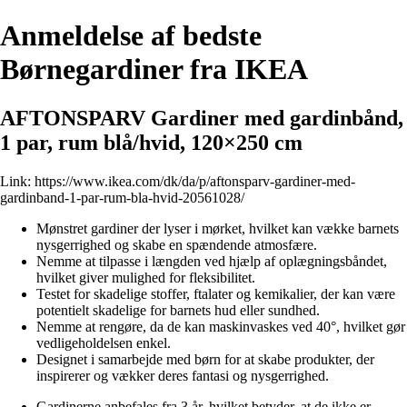
Anmeldelse af bedste
Børnegardiner fra IKEA
AFTONSPARV Gardiner med gardinbånd,
1 par, rum blå/hvid, 120×250 cm
Link:
https://www.ikea.com/dk/da/p/aftonsparv-gardiner-med-
gardinband-1-par-rum-bla-hvid-20561028/
Mønstret gardiner der lyser i mørket, hvilket kan vække barnets
nysgerrighed og skabe en spændende atmosfære.
Nemme at tilpasse i længden ved hjælp af oplægningsbåndet,
hvilket giver mulighed for fleksibilitet.
Testet for skadelige stoffer, ftalater og kemikalier, der kan være
potentielt skadelige for barnets hud eller sundhed.
Nemme at rengøre, da de kan maskinvaskes ved 40°, hvilket gør
vedligeholdelsen enkel.
Designet i samarbejde med børn for at skabe produkter, der
inspirerer og vækker deres fantasi og nysgerrighed.
Gardinerne anbefales fra 3 år, hvilket betyder, at de ikke er