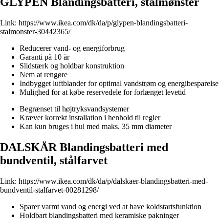
GLYPEN Blandingsbatteri, stålmønster
Link:
https://www.ikea.com/dk/da/p/glypen-blandingsbatteri-
stalmonster-30442365/
Reducerer vand- og energiforbrug
Garanti på 10 år
Slidstærk og holdbar konstruktion
Nem at rengøre
Indbygget luftblander for optimal vandstrøm og energibesparelse
Mulighed for at købe reservedele for forlænget levetid
Begrænset til højtryksvandsystemer
Kræver korrekt installation i henhold til regler
Kan kun bruges i hul med maks. 35 mm diameter
DALSKÄR Blandingsbatteri med
bundventil, stålfarvet
Link:
https://www.ikea.com/dk/da/p/dalskaer-blandingsbatteri-med-
bundventil-stalfarvet-00281298/
Sparer varmt vand og energi ved at have koldstartsfunktion
Holdbart blandingsbatteri med keramiske pakninger