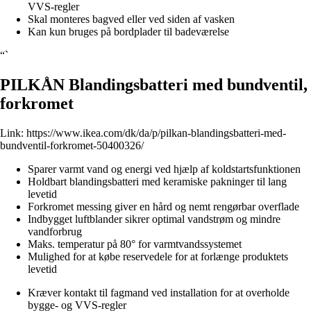
VVS-regler
Skal monteres bagved eller ved siden af vasken
Kan kun bruges på bordplader til badeværelse
“`
PILKÅN Blandingsbatteri med bundventil,
forkromet
Link:
https://www.ikea.com/dk/da/p/pilkan-blandingsbatteri-med-
bundventil-forkromet-50400326/
Sparer varmt vand og energi ved hjælp af koldstartsfunktionen
Holdbart blandingsbatteri med keramiske pakninger til lang
levetid
Forkromet messing giver en hård og nemt rengørbar overflade
Indbygget luftblander sikrer optimal vandstrøm og mindre
vandforbrug
Maks. temperatur på 80° for varmtvandssystemet
Mulighed for at købe reservedele for at forlænge produktets
levetid
Kræver kontakt til fagmand ved installation for at overholde
bygge- og VVS-regler