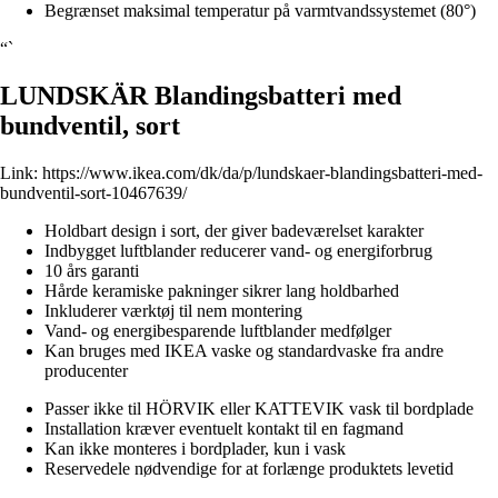
Begrænset maksimal temperatur på varmtvandssystemet (80°)
“`
LUNDSKÄR Blandingsbatteri med
bundventil, sort
Link:
https://www.ikea.com/dk/da/p/lundskaer-blandingsbatteri-med-
bundventil-sort-10467639/
Holdbart design i sort, der giver badeværelset karakter
Indbygget luftblander reducerer vand- og energiforbrug
10 års garanti
Hårde keramiske pakninger sikrer lang holdbarhed
Inkluderer værktøj til nem montering
Vand- og energibesparende luftblander medfølger
Kan bruges med IKEA vaske og standardvaske fra andre
producenter
Passer ikke til HÖRVIK eller KATTEVIK vask til bordplade
Installation kræver eventuelt kontakt til en fagmand
Kan ikke monteres i bordplader, kun i vask
Reservedele nødvendige for at forlænge produktets levetid