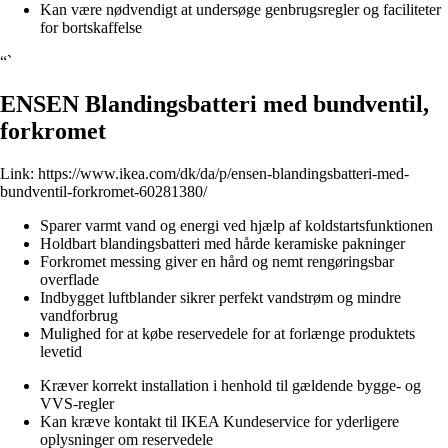
Kan være nødvendigt at undersøge genbrugsregler og faciliteter
for bortskaffelse
“`
ENSEN Blandingsbatteri med bundventil,
forkromet
Link:
https://www.ikea.com/dk/da/p/ensen-blandingsbatteri-med-
bundventil-forkromet-60281380/
Sparer varmt vand og energi ved hjælp af koldstartsfunktionen
Holdbart blandingsbatteri med hårde keramiske pakninger
Forkromet messing giver en hård og nemt rengøringsbar
overflade
Indbygget luftblander sikrer perfekt vandstrøm og mindre
vandforbrug
Mulighed for at købe reservedele for at forlænge produktets
levetid
Kræver korrekt installation i henhold til gældende bygge- og
VVS-regler
Kan kræve kontakt til IKEA Kundeservice for yderligere
oplysninger om reservedele