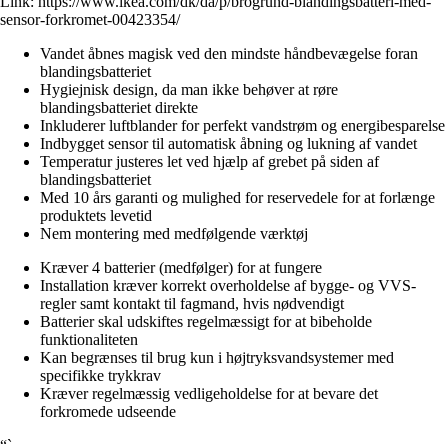
Link:
https://www.ikea.com/dk/da/p/brogrund-blandingsbatteri-med-
sensor-forkromet-00423354/
Vandet åbnes magisk ved den mindste håndbevægelse foran
blandingsbatteriet
Hygiejnisk design, da man ikke behøver at røre
blandingsbatteriet direkte
Inkluderer luftblander for perfekt vandstrøm og energibesparelse
Indbygget sensor til automatisk åbning og lukning af vandet
Temperatur justeres let ved hjælp af grebet på siden af
blandingsbatteriet
Med 10 års garanti og mulighed for reservedele for at forlænge
produktets levetid
Nem montering med medfølgende værktøj
Kræver 4 batterier (medfølger) for at fungere
Installation kræver korrekt overholdelse af bygge- og VVS-
regler samt kontakt til fagmand, hvis nødvendigt
Batterier skal udskiftes regelmæssigt for at bibeholde
funktionaliteten
Kan begrænses til brug kun i højtryksvandsystemer med
specifikke trykkrav
Kræver regelmæssig vedligeholdelse for at bevare det
forkromede udseende
“`