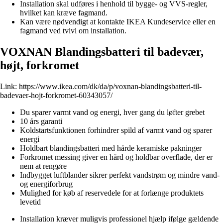
Installation skal udføres i henhold til bygge- og VVS-regler,
hvilket kan kræve fagmand.
Kan være nødvendigt at kontakte IKEA Kundeservice eller en
fagmand ved tvivl om installation.
VOXNAN Blandingsbatteri til badevær,
højt, forkromet
Link:
https://www.ikea.com/dk/da/p/voxnan-blandingsbatteri-til-
badevaer-hojt-forkromet-60343057/
Du sparer varmt vand og energi, hver gang du løfter grebet
10 års garanti
Koldstartsfunktionen forhindrer spild af varmt vand og sparer
energi
Holdbart blandingsbatteri med hårde keramiske pakninger
Forkromet messing giver en hård og holdbar overflade, der er
nem at rengøre
Indbygget luftblander sikrer perfekt vandstrøm og mindre vand-
og energiforbrug
Mulighed for køb af reservedele for at forlænge produktets
levetid
Installation kræver muligvis professionel hjælp ifølge gældende