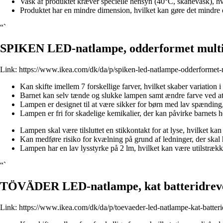
Vask af produktet kræver specielle hensyn (40°C, skånevask), hv
Produktet har en mindre dimension, hvilket kan gøre det mindre eg
“`
SPIKEN LED-natlampe, odderformet multi
Link:
https://www.ikea.com/dk/da/p/spiken-led-natlampe-odderformet-
Kan skifte imellem 7 forskellige farver, hvilket skaber variation
Barnet kan selv tænde og slukke lampen samt ændre farve ved at 
Lampen er designet til at være sikker for børn med lav spænding
Lampen er fri for skadelige kemikalier, der kan påvirke barnets he
Lampen skal være tilsluttet en stikkontakt for at lyse, hvilket k
Kan medføre risiko for kvælning på grund af ledninger, der skal h
Lampen har en lav lysstyrke på 2 lm, hvilket kan være utilstrækk
“`
TÖVÄDER LED-natlampe, kat batteridrev
Link:
https://www.ikea.com/dk/da/p/toevaeder-led-natlampe-kat-batter