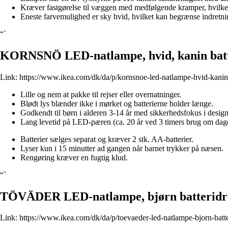
Kræver fastgørelse til væggen med medfølgende kramper, hvilke
Eneste farvemulighed er sky hvid, hvilket kan begrænse indretn
“`
KORNSNÖ LED-natlampe, hvid, kanin batt
Link:
https://www.ikea.com/dk/da/p/kornsnoe-led-natlampe-hvid-kanin
Lille og nem at pakke til rejser eller overnatninger.
Blødt lys blænder ikke i mørket og batterierne holder længe.
Godkendt til børn i alderen 3-14 år med sikkerhedsfokus i design
Lang levetid på LED-pæren (ca. 20 år ved 3 timers brug om dag
Batterier sælges separat og kræver 2 stk. AA-batterier.
Lyser kun i 15 minutter ad gangen når barnet trykker på næsen.
Rengøring kræver en fugtig klud.
“`
TÖVÄDER LED-natlampe, bjørn batteridr
Link:
https://www.ikea.com/dk/da/p/toevaeder-led-natlampe-bjorn-batt