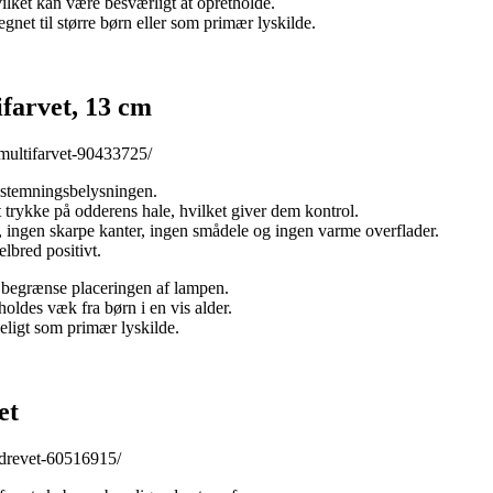
ilket kan være besværligt at opretholde.
net til større børn eller som primær lyskilde.
farvet, 13 cm
multifarvet-90433725/
 i stemningsbelysningen.
trykke på odderens hale, hvilket giver dem kontrol.
, ingen skarpe kanter, ingen smådele og ingen varme overflader.
lbred positivt.
an begrænse placeringen af lampen.
oldes væk fra børn i en vis alder.
eligt som primær lyskilde.
et
idrevet-60516915/