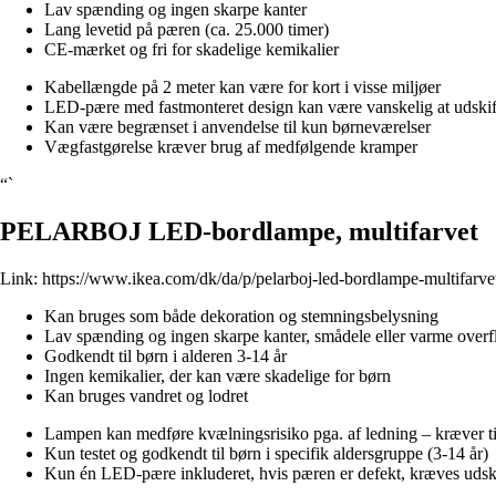
Lav spænding og ingen skarpe kanter
Lang levetid på pæren (ca. 25.000 timer)
CE-mærket og fri for skadelige kemikalier
Kabellængde på 2 meter kan være for kort i visse miljøer
LED-pære med fastmonteret design kan være vanskelig at udskif
Kan være begrænset i anvendelse til kun børneværelser
Vægfastgørelse kræver brug af medfølgende kramper
“`
PELARBOJ LED-bordlampe, multifarvet
Link:
https://www.ikea.com/dk/da/p/pelarboj-led-bordlampe-multifarv
Kan bruges som både dekoration og stemningsbelysning
Lav spænding og ingen skarpe kanter, smådele eller varme overf
Godkendt til børn i alderen 3-14 år
Ingen kemikalier, der kan være skadelige for børn
Kan bruges vandret og lodret
Lampen kan medføre kvælningsrisiko pga. af ledning – kræver t
Kun testet og godkendt til børn i specifik aldersgruppe (3-14 år)
Kun én LED-pære inkluderet, hvis pæren er defekt, kræves udsk