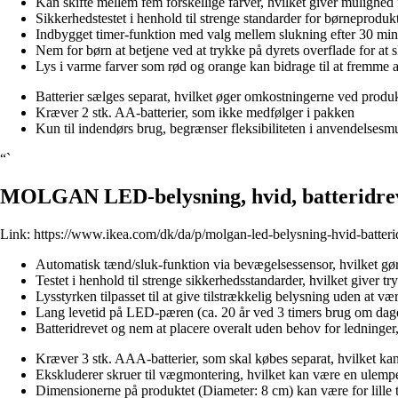
Kan skifte mellem fem forskellige farver, hvilket giver mulighed
Sikkerhedstestet i henhold til strenge standarder for børneproduk
Indbygget timer-funktion med valg mellem slukning efter 30 minut
Nem for børn at betjene ved at trykke på dyrets overflade for at s
Lys i varme farver som rød og orange kan bidrage til at fremme 
Batterier sælges separat, hvilket øger omkostningerne ved produk
Kræver 2 stk. AA-batterier, som ikke medfølger i pakken
Kun til indendørs brug, begrænser fleksibiliteten i anvendelsesm
“`
MOLGAN LED-belysning, hvid, batteridre
Link:
https://www.ikea.com/dk/da/p/molgan-led-belysning-hvid-batter
Automatisk tænd/sluk-funktion via bevægelsessensor, hvilket gør
Testet i henhold til strenge sikkerhedsstandarder, hvilket giver t
Lysstyrken tilpasset til at give tilstrækkelig belysning uden at væ
Lang levetid på LED-pæren (ca. 20 år ved 3 timers brug om dagen
Batteridrevet og nem at placere overalt uden behov for ledninger,
Kræver 3 stk. AAA-batterier, som skal købes separat, hvilket ka
Ekskluderer skruer til vægmontering, hvilket kan være en ulempe 
Dimensionerne på produktet (Diameter: 8 cm) kan være for lille t