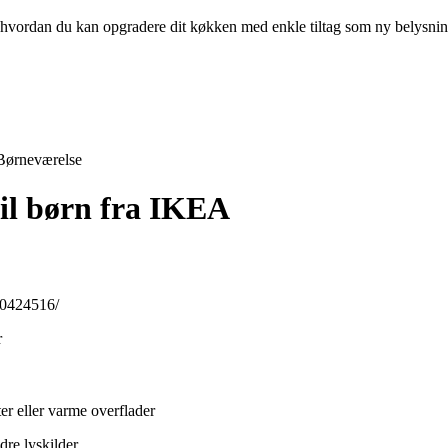
g, hvordan du kan opgradere dit køkken med enkle tiltag som ny belysni
Børneværelse
til børn fra IKEA
30424516/
r
ter eller varme overflader
re lyskilder