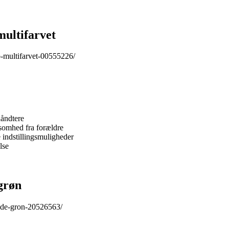
ltifarvet
-multifarvet-00555226/
håndtere
somhed fra forældre
 indstillingsmuligheder
lse
grøn
dde-gron-20526563/