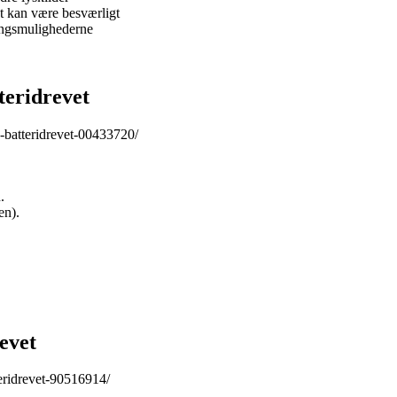
t kan være besværligt
ingsmulighederne
eridrevet
-batteridrevet-00433720/
.
en).
evet
eridrevet-90516914/