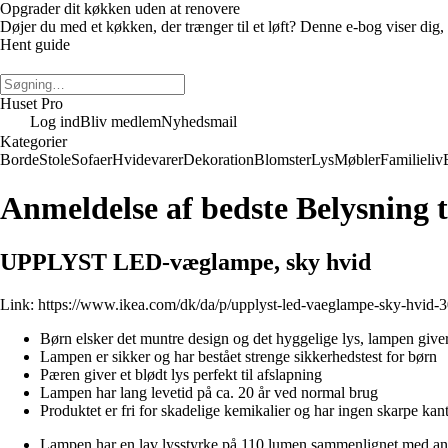
Opgrader dit køkken uden at renovere
Døjer du med et køkken, der trænger til et løft? Denne e-bog viser di
Hent guide
Huset Pro
Log ind
Bliv medlem
Nyhedsmail
Kategorier
Borde
Stole
Sofaer
Hvidevarer
Dekoration
Blomster
Lys
Møbler
Familieliv
Anmeldelse af bedste Belysning 
UPPLYST LED-væglampe, sky hvid
Link:
https://www.ikea.com/dk/da/p/upplyst-led-vaeglampe-sky-hvid-
Børn elsker det muntre design og det hyggelige lys, lampen give
Lampen er sikker og har bestået strenge sikkerhedstest for børn
Pæren giver et blødt lys perfekt til afslapning
Lampen har lang levetid på ca. 20 år ved normal brug
Produktet er fri for skadelige kemikalier og har ingen skarpe kan
Lampen har en lav lysstyrke på 110 lumen sammenlignet med and