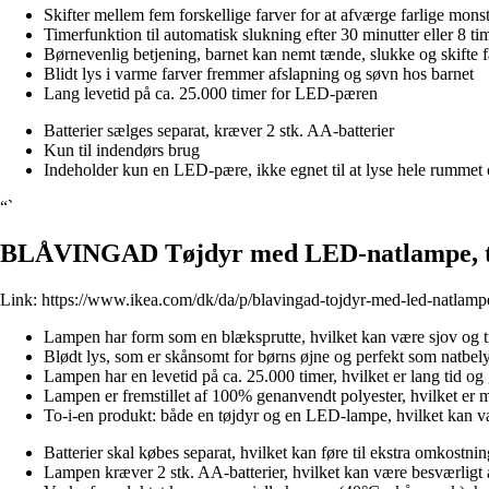
Skifter mellem fem forskellige farver for at afværge farlige mons
Timerfunktion til automatisk slukning efter 30 minutter eller 8 ti
Børnevenlig betjening, barnet kan nemt tænde, slukke og skifte 
Blidt lys i varme farver fremmer afslapning og søvn hos barnet
Lang levetid på ca. 25.000 timer for LED-pæren
Batterier sælges separat, kræver 2 stk. AA-batterier
Kun til indendørs brug
Indeholder kun en LED-pære, ikke egnet til at lyse hele rummet
“`
BLÅVINGAD Tøjdyr med LED-natlampe, tur
Link:
https://www.ikea.com/dk/da/p/blavingad-tojdyr-med-led-natlampe
Lampen har form som en blæksprutte, hvilket kan være sjov og ti
Blødt lys, som er skånsomt for børns øjne og perfekt som natbel
Lampen har en levetid på ca. 25.000 timer, hvilket er lang tid og
Lampen er fremstillet af 100% genanvendt polyester, hvilket er m
To-i-en produkt: både en tøjdyr og en LED-lampe, hvilket kan v
Batterier skal købes separat, hvilket kan føre til ekstra omkostnin
Lampen kræver 2 stk. AA-batterier, hvilket kan være besværligt at