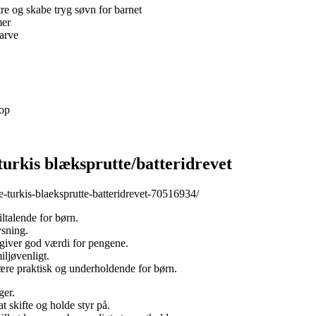
tre og skabe tryg søvn for barnet
mer
farve
 op
kis blæksprutte/batteridrevet
-turkis-blaeksprutte-batteridrevet-70516934/
ltalende for børn.
ysning.
 giver god værdi for pengene.
iljøvenligt.
ære praktisk og underholdende for børn.
ger.
 skifte og holde styr på.