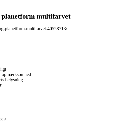
lanetform multifarvet
ng-planetform-multifarvet-40558713/
ligt
tra opmærksomhed
ts belysning
r
875/