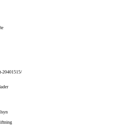
te
et-20401515/
lader
ilsyn
iftning