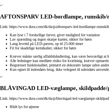
“`
AFTONSPARV LED-bordlampe, rumskib/mu
Link:
https://www.ikea.com/dk/da/p/aftonsparv-led-bordlampe-rumskib
Kan lyse i 7 forskellige farver, giver mulighed for variation
Lav spænding og ingen skarpe kanter, sikker for børn
Lang levetid på LED-pæren, op til 25.000 timer
Fri for skadelige kemikalier, sikker for børn
Kræver måske særlig affaldshåndtering, kan være besværligt at 
Alle ledninger kan medføre risiko for kvælning, kræver opmærk
Begrænset funktionalitet, primært en dekorativ lampe uden andre
Kun egnet til indendørs brug, ikke velegnet til udendørs anvende
“`
BLÅVINGAD LED-væglampe, skildpadde/
Link:
https://www.ikea.com/dk/da/p/blavingad-led-vaeglampe-skildpa
Blidt lys for øjnene