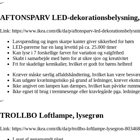
“`
AFTONSPARV LED-dekorationsbelysning, p
Link:
https://www.ikea.com/dk/da/p/aftonsparv-led-dekorationsbelysni
Lavspænding og ingen skarpe kanter giver sikkerhed for børn
LED-pærerne har en lang levetid på ca. 25.000 timer
Kan lyse i 7 forskellige farver for variation og valgfrihed
Skabt i samarbejde med børn for at sikre sjov og kreativitet
Fri for skadelige kemikalier, hvilket er godt for børns helbred
Kræver måske særlig affaldshåndtering, hvilket kan være besvær
Kan udgøre kvælningsrisiko på grund af ledninger, kræver eks
Ikke angivet om lampen kan dæmpes, hvilket kan påvirke rumme
Ikke egnet til brug i tremmesenge eller kravlegårde pga. ledninge
“`
TROLLBO Loftlampe, lysegrøn
Link:
https://www.ikea.com/dk/da/p/trollbo-loftlampe-lysegron-80346
Lavet af genanvendt plast