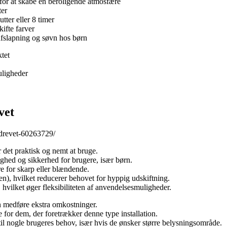
 for at skabe en beroligende atmosfære
ter
ter eller 8 timer
kifte farver
afslapning og søvn hos børn
tet
uligheder
vet
idrevet-60263729/
 det praktisk og nemt at bruge.
ryghed og sikkerhed for brugere, især børn.
re for skarp eller blændende.
), hvilket reducerer behovet for hyppig udskiftning.
 hvilket øger fleksibiliteten af anvendelsesmuligheder.
n medføre ekstra omkostninger.
for dem, der foretrækker denne type installation.
il nogle brugeres behov, især hvis de ønsker større belysningsområde.