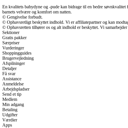
En kvalitets babydyne og -pude kan bidrage til en bedre søvnkvalitet 
barnets velvære og komfort om natten.
© Gengivelse forbudt.
© Ophavsretligt beskyttet indhold. Vi er affiliatepartner og kan modt
© Ophavsretten tilhører os og alt indhold er beskyttet. Vi samarbejder
Sektioner
Gratis pakker
Særpriser
Vurderinger
Shoppingguides
Brugervejledning
Afspilninger
Detaljer
Få svar
Assistance
Anmeldelse
Arbejdspladser
Send et tip
Medlem
Min adgang
Betaling
Udgifter
Værdier
Apps