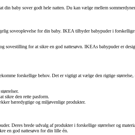
, at din baby sover godt hele natten. Du kan vælge mellem sommerdyner 
elig soveoplevelse for din baby. IKEA tilbyder babypuder i forskellig
se og sovestilling for at sikre en god nattesøvn. IKEAs babypuder er de
komme forskellige behov. Det er vigtigt at vælge den rigtige størrelse, s
tørrelser.
at sikre den rette pasform.
ækker bæredygtige og miljøvenlige produkter.
der. Deres brede udvalg af produkter i forskellige størrelser og material
kre en god nattesøvn for din lille én.