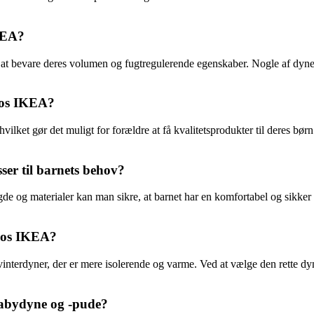
KEA?
r at bevare deres volumen og fugtregulerende egenskaber. Nogle af dy
hos IKEA?
ilket gør det muligt for forældre at få kvalitetsprodukter til deres bør
er til barnets behov?
e og materialer kan man sikre, at barnet har en komfortabel og sikker s
 hos IKEA?
interdyner, der er mere isolerende og varme. Ved at vælge den rette dyn
 babydyne og -pude?