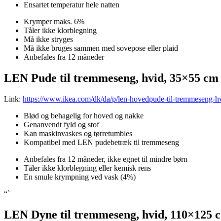
Ensartet temperatur hele natten
Krymper maks. 6%
Tåler ikke klorblegning
Må ikke stryges
Må ikke bruges sammen med sovepose eller plaid
Anbefales fra 12 måneder
LEN Pude til tremmeseng, hvid, 35×55 cm
Link:
https://www.ikea.com/dk/da/p/len-hovedpude-til-tremmeseng-
Blød og behagelig for hoved og nakke
Genanvendt fyld og stof
Kan maskinvaskes og tørretumbles
Kompatibel med LEN pudebetræk til tremmeseng
Anbefales fra 12 måneder, ikke egnet til mindre børn
Tåler ikke klorblegning eller kemisk rens
En smule krympning ved vask (4%)
“`
LEN Dyne til tremmeseng, hvid, 110×125 