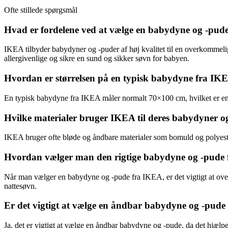
Ofte stillede spørgsmål
Hvad er fordelene ved at vælge en babydyne og -pude
IKEA tilbyder babydyner og -puder af høj kvalitet til en overkommelig 
allergivenlige og sikre en sund og sikker søvn for babyen.
Hvordan er størrelsen på en typisk babydyne fra IK
En typisk babydyne fra IKEA måler normalt 70×100 cm, hvilket er en id
Hvilke materialer bruger IKEA til deres babydyner o
IKEA bruger ofte bløde og åndbare materialer som bomuld og polyeste
Hvordan vælger man den rigtige babydyne og -pude f
Når man vælger en babydyne og -pude fra IKEA, er det vigtigt at over
nattesøvn.
Er det vigtigt at vælge en åndbar babydyne og -pude t
Ja, det er vigtigt at vælge en åndbar babydyne og -pude, da det hjælpe