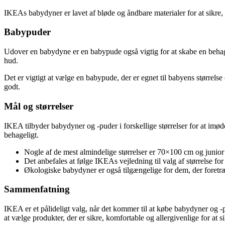
IKEAs babydyner er lavet af bløde og åndbare materialer for at sikre
Babypuder
Udover en babydyne er en babypude også vigtig for at skabe en behag
hud.
Det er vigtigt at vælge en babypude, der er egnet til babyens størrel
godt.
Mål og størrelser
IKEA tilbyder babydyner og -puder i forskellige størrelser for at imøde
behageligt.
Nogle af de mest almindelige størrelser er 70×100 cm og junior s
Det anbefales at følge IKEAs vejledning til valg af størrelse for 
Økologiske babydyner er også tilgængelige for dem, der foretr
Sammenfatning
IKEA er et pålideligt valg, når det kommer til at købe babydyner og -pu
at vælge produkter, der er sikre, komfortable og allergivenlige for at si