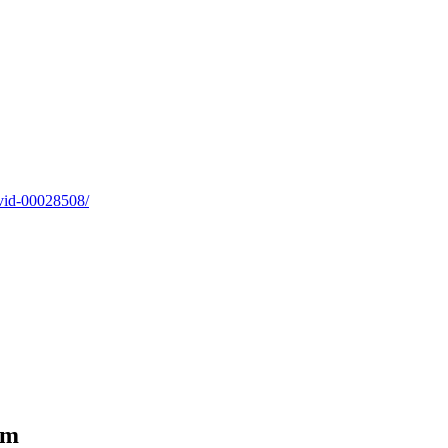
hvid-00028508/
cm