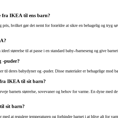
 fra IKEA til ens barn?
pris, hvilket gør det nemt for forældre at sikre en behagelig og tryg sø
EA?
eel størrelse til at passe i en standard baby-/barneseng og give barne
g -puder?
r til deres babydyner og -puder. Disse materialer er behagelige mod b
ra IKEA til sit barn?
veje barnets størrelse, sovevaner og behov for varme. En dyne med det 
il sit barn?
r med at regulere temperaturen og forhindre barnet i at blive alt for va