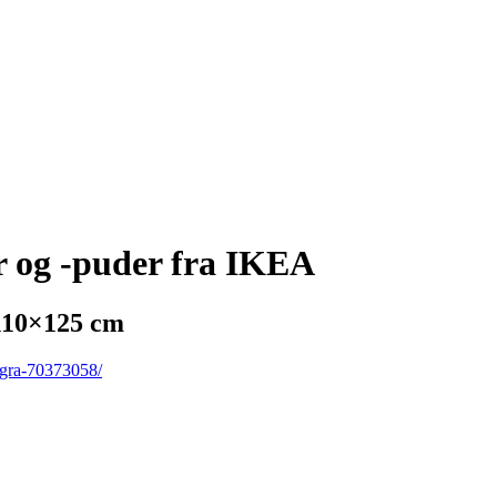
r og -puder fra IKEA
110×125 cm
-gra-70373058/