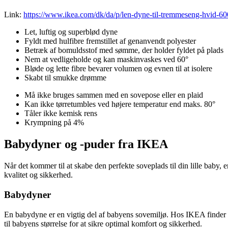
Link:
https://www.ikea.com/dk/da/p/len-dyne-til-tremmeseng-hvid-6
Let, luftig og superblød dyne
Fyldt med hulfibre fremstillet af genanvendt polyester
Betræk af bomuldsstof med sømme, der holder fyldet på plads
Nem at vedligeholde og kan maskinvaskes ved 60°
Bløde og lette fibre bevarer volumen og evnen til at isolere
Skabt til smukke drømme
Må ikke bruges sammen med en sovepose eller en plaid
Kan ikke tørretumbles ved højere temperatur end maks. 80°
Tåler ikke kemisk rens
Krympning på 4%
Babydyner og -puder fra IKEA
Når det kommer til at skabe den perfekte soveplads til din lille baby, 
kvalitet og sikkerhed.
Babydyner
En babydyne er en vigtig del af babyens sovemiljø. Hos IKEA finder du
til babyens størrelse for at sikre optimal komfort og sikkerhed.