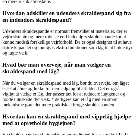
en mere rustik atmosfære.
Hvordan adskiller en udendørs skraldespand sig fra
en indendørs skraldespand?
Udendørs skraldespande er normalt fremstillet af materialer, der er
vejrresistente og mere robuste end indendørs skraldespande for at
kunne modstå forskellige vejrforhold. De er også designet til at have
større kapacitet og muligvis ekstra funktioner som låg til at holde dyr
og lugte væk.
Hvad bør man overveje, når man vælger en
skraldespand med låg?
Når du vælger en skraldespand med låg, bør du overveje, om låget
er let at åbne og lukke for nem adgang til affaldet. Det er også
vigtigt at vælge et låg, der passer tæt for at reducere lugtgener og
holde uønskede dyr væk. Yderligere kan et låg med en smart
mekanisme gøre det mere praktisk at bruge skraldespanden.
Hvordan kan en skraldespand med vippelåg hjælpe
med at opretholde hygiejnen?
En skraldespand med vippelåg giver mulighed for at smide affald i