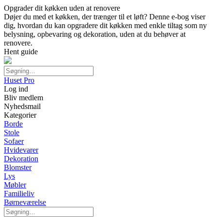
Opgrader dit køkken uden at renovere
Døjer du med et køkken, der trænger til et løft? Denne e-bog viser
dig, hvordan du kan opgradere dit køkken med enkle tiltag som ny
belysning, opbevaring og dekoration, uden at du behøver at
renovere.
Hent guide
Huset Pro
Log ind
Bliv medlem
Nyhedsmail
Kategorier
Borde
Stole
Sofaer
Hvidevarer
Dekoration
Blomster
Lys
Møbler
Familieliv
Børneværelse