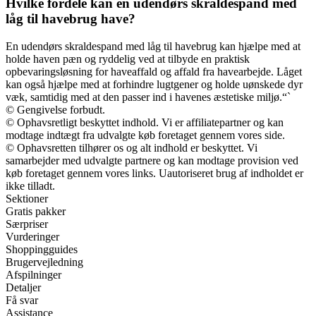
Hvilke fordele kan en udendørs skraldespand med
låg til havebrug have?
En udendørs skraldespand med låg til havebrug kan hjælpe med at
holde haven pæn og ryddelig ved at tilbyde en praktisk
opbevaringsløsning for haveaffald og affald fra havearbejde. Låget
kan også hjælpe med at forhindre lugtgener og holde uønskede dyr
væk, samtidig med at den passer ind i havenes æstetiske miljø.“`
© Gengivelse forbudt.
© Ophavsretligt beskyttet indhold. Vi er affiliatepartner og kan
modtage indtægt fra udvalgte køb foretaget gennem vores side.
© Ophavsretten tilhører os og alt indhold er beskyttet. Vi
samarbejder med udvalgte partnere og kan modtage provision ved
køb foretaget gennem vores links. Uautoriseret brug af indholdet er
ikke tilladt.
Sektioner
Gratis pakker
Særpriser
Vurderinger
Shoppingguides
Brugervejledning
Afspilninger
Detaljer
Få svar
Assistance