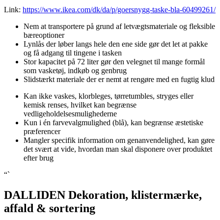
Link:
https://www.ikea.com/dk/da/p/goersnygg-taske-bla-60499261/
Nem at transportere på grund af letvægtsmateriale og fleksible
bæreoptioner
Lynlås der løber langs hele den ene side gør det let at pakke
og få adgang til tingene i tasken
Stor kapacitet på 72 liter gør den velegnet til mange formål
som vasketøj, indkøb og genbrug
Slidstærkt materiale der er nemt at rengøre med en fugtig klud
Kan ikke vaskes, klorbleges, tørretumbles, stryges eller
kemisk renses, hvilket kan begrænse
vedligeholdelsesmulighederne
Kun i én farvevalgmulighed (blå), kan begrænse æstetiske
præferencer
Mangler specifik information om genanvendelighed, kan gøre
det svært at vide, hvordan man skal disponere over produktet
efter brug
“`
DALLIDEN Dekoration, klistermærke,
affald & sortering