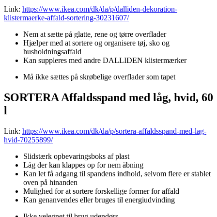
Link:
https://www.ikea.com/dk/da/p/dalliden-dekoration-
klistermaerke-affald-sortering-30231607/
Nem at sætte på glatte, rene og tørre overflader
Hjælper med at sortere og organisere tøj, sko og
husholdningsaffald
Kan suppleres med andre DALLIDEN klistermærker
Må ikke sættes på skrøbelige overflader som tapet
SORTERA Affaldsspand med låg, hvid, 60
l
Link:
https://www.ikea.com/dk/da/p/sortera-affaldsspand-med-lag-
hvid-70255899/
Slidstærk opbevaringsboks af plast
Låg der kan klappes op for nem åbning
Kan let få adgang til spandens indhold, selvom flere er stablet
oven på hinanden
Mulighed for at sortere forskellige former for affald
Kan genanvendes eller bruges til energiudvinding
Ikke velegnet til brug udendørs