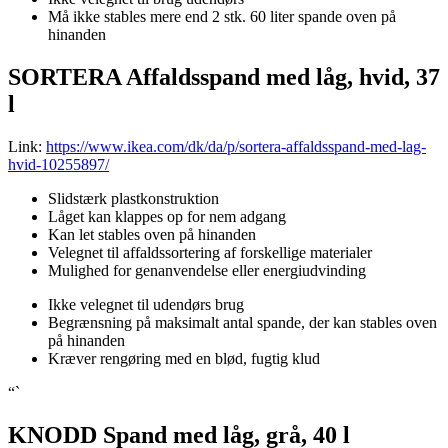
Må ikke stables mere end 2 stk. 60 liter spande oven på
hinanden
SORTERA Affaldsspand med låg, hvid, 37
l
Link:
https://www.ikea.com/dk/da/p/sortera-affaldsspand-med-lag-
hvid-10255897/
Slidstærk plastkonstruktion
Låget kan klappes op for nem adgang
Kan let stables oven på hinanden
Velegnet til affaldssortering af forskellige materialer
Mulighed for genanvendelse eller energiudvinding
Ikke velegnet til udendørs brug
Begrænsning på maksimalt antal spande, der kan stables oven
på hinanden
Kræver rengøring med en blød, fugtig klud
“`
KNODD Spand med låg, grå, 40 l