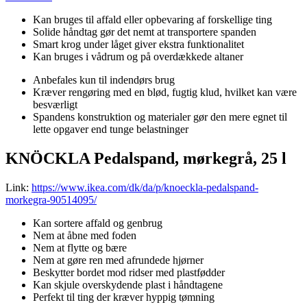
Kan bruges til affald eller opbevaring af forskellige ting
Solide håndtag gør det nemt at transportere spanden
Smart krog under låget giver ekstra funktionalitet
Kan bruges i vådrum og på overdækkede altaner
Anbefales kun til indendørs brug
Kræver rengøring med en blød, fugtig klud, hvilket kan være
besværligt
Spandens konstruktion og materialer gør den mere egnet til
lette opgaver end tunge belastninger
KNÖCKLA Pedalspand, mørkegrå, 25 l
Link:
https://www.ikea.com/dk/da/p/knoeckla-pedalspand-
morkegra-90514095/
Kan sortere affald og genbrug
Nem at åbne med foden
Nem at flytte og bære
Nem at gøre ren med afrundede hjørner
Beskytter bordet mod ridser med plastfødder
Kan skjule overskydende plast i håndtagene
Perfekt til ting der kræver hyppig tømning