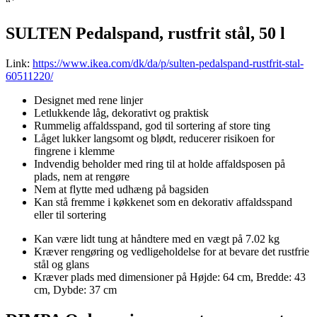
“`
SULTEN Pedalspand, rustfrit stål, 50 l
Link:
https://www.ikea.com/dk/da/p/sulten-pedalspand-rustfrit-stal-
60511220/
Designet med rene linjer
Letlukkende låg, dekorativt og praktisk
Rummelig affaldsspand, god til sortering af store ting
Låget lukker langsomt og blødt, reducerer risikoen for
fingrene i klemme
Indvendig beholder med ring til at holde affaldsposen på
plads, nem at rengøre
Nem at flytte med udhæng på bagsiden
Kan stå fremme i køkkenet som en dekorativ affaldsspand
eller til sortering
Kan være lidt tung at håndtere med en vægt på 7.02 kg
Kræver rengøring og vedligeholdelse for at bevare det rustfrie
stål og glans
Kræver plads med dimensioner på Højde: 64 cm, Bredde: 43
cm, Dybde: 37 cm