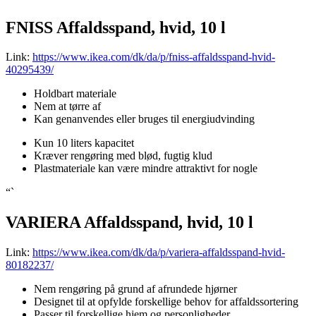
FNISS Affaldsspand, hvid, 10 l
Link:
https://www.ikea.com/dk/da/p/fniss-affaldsspand-hvid-
40295439/
Holdbart materiale
Nem at tørre af
Kan genanvendes eller bruges til energiudvinding
Kun 10 liters kapacitet
Kræver rengøring med blød, fugtig klud
Plastmateriale kan være mindre attraktivt for nogle
“`
VARIERA Affaldsspand, hvid, 10 l
Link:
https://www.ikea.com/dk/da/p/variera-affaldsspand-hvid-
80182237/
Nem rengøring på grund af afrundede hjørner
Designet til at opfylde forskellige behov for affaldssortering
Passer til forskellige hjem og personligheder