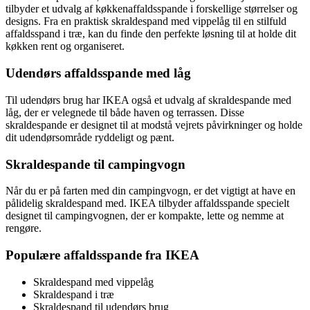
tilbyder et udvalg af køkkenaffaldsspande i forskellige størrelser og
designs. Fra en praktisk skraldespand med vippelåg til en stilfuld
affaldsspand i træ, kan du finde den perfekte løsning til at holde dit
køkken rent og organiseret.
Udendørs affaldsspande med låg
Til udendørs brug har IKEA også et udvalg af skraldespande med
låg, der er velegnede til både haven og terrassen. Disse
skraldespande er designet til at modstå vejrets påvirkninger og holde
dit udendørsområde ryddeligt og pænt.
Skraldespande til campingvogn
Når du er på farten med din campingvogn, er det vigtigt at have en
pålidelig skraldespand med. IKEA tilbyder affaldsspande specielt
designet til campingvognen, der er kompakte, lette og nemme at
rengøre.
Populære affaldsspande fra IKEA
Skraldespand med vippelåg
Skraldespand i træ
Skraldespand til udendørs brug