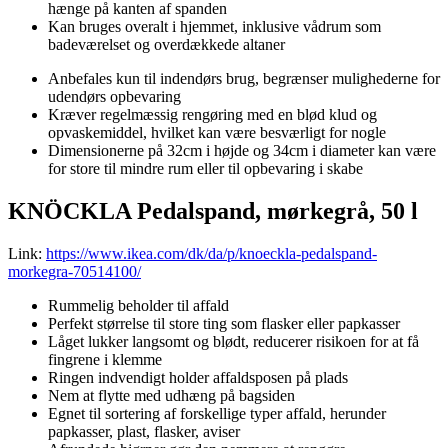
hænge på kanten af spanden
Kan bruges overalt i hjemmet, inklusive vådrum som
badeværelset og overdækkede altaner
Anbefales kun til indendørs brug, begrænser mulighederne for
udendørs opbevaring
Kræver regelmæssig rengøring med en blød klud og
opvaskemiddel, hvilket kan være besværligt for nogle
Dimensionerne på 32cm i højde og 34cm i diameter kan være
for store til mindre rum eller til opbevaring i skabe
KNÖCKLA Pedalspand, mørkegrå, 50 l
Link:
https://www.ikea.com/dk/da/p/knoeckla-pedalspand-
morkegra-70514100/
Rummelig beholder til affald
Perfekt størrelse til store ting som flasker eller papkasser
Låget lukker langsomt og blødt, reducerer risikoen for at få
fingrene i klemme
Ringen indvendigt holder affaldsposen på plads
Nem at flytte med udhæng på bagsiden
Egnet til sortering af forskellige typer affald, herunder
papkasser, plast, flasker, aviser