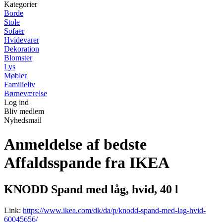
Kategorier
Borde
Stole
Sofaer
Hvidevarer
Dekoration
Blomster
Lys
Møbler
Familieliv
Børneværelse
Log ind
Bliv medlem
Nyhedsmail
Anmeldelse af bedste
Affaldsspande fra IKEA
KNODD Spand med låg, hvid, 40 l
Link:
https://www.ikea.com/dk/da/p/knodd-spand-med-lag-hvid-
60045656/