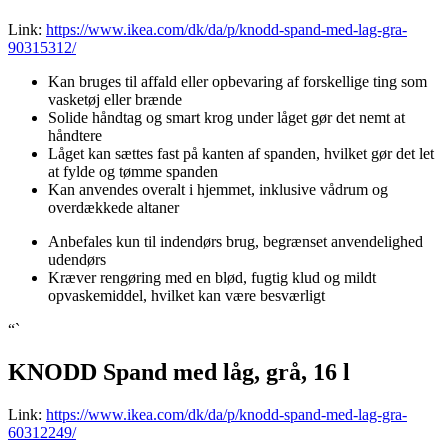
Link:
https://www.ikea.com/dk/da/p/knodd-spand-med-lag-gra-
90315312/
Kan bruges til affald eller opbevaring af forskellige ting som
vasketøj eller brænde
Solide håndtag og smart krog under låget gør det nemt at
håndtere
Låget kan sættes fast på kanten af spanden, hvilket gør det let
at fylde og tømme spanden
Kan anvendes overalt i hjemmet, inklusive vådrum og
overdækkede altaner
Anbefales kun til indendørs brug, begrænset anvendelighed
udendørs
Kræver rengøring med en blød, fugtig klud og mildt
opvaskemiddel, hvilket kan være besværligt
“`
KNODD Spand med låg, grå, 16 l
Link:
https://www.ikea.com/dk/da/p/knodd-spand-med-lag-gra-
60312249/