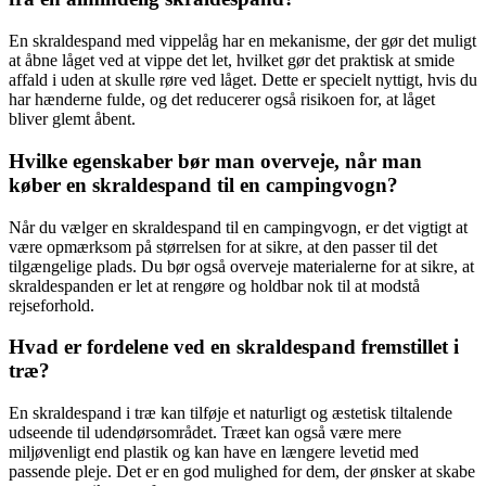
En skraldespand med vippelåg har en mekanisme, der gør det muligt
at åbne låget ved at vippe det let, hvilket gør det praktisk at smide
affald i uden at skulle røre ved låget. Dette er specielt nyttigt, hvis du
har hænderne fulde, og det reducerer også risikoen for, at låget
bliver glemt åbent.
Hvilke egenskaber bør man overveje, når man
køber en skraldespand til en campingvogn?
Når du vælger en skraldespand til en campingvogn, er det vigtigt at
være opmærksom på størrelsen for at sikre, at den passer til det
tilgængelige plads. Du bør også overveje materialerne for at sikre, at
skraldespanden er let at rengøre og holdbar nok til at modstå
rejseforhold.
Hvad er fordelene ved en skraldespand fremstillet i
træ?
En skraldespand i træ kan tilføje et naturligt og æstetisk tiltalende
udseende til udendørsområdet. Træet kan også være mere
miljøvenligt end plastik og kan have en længere levetid med
passende pleje. Det er en god mulighed for dem, der ønsker at skabe