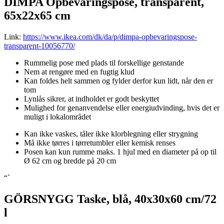
DIMPA Opbevaringspose, transparent,
65x22x65 cm
Link:
https://www.ikea.com/dk/da/p/dimpa-opbevaringspose-
transparent-10056770/
Rummelig pose med plads til forskellige genstande
Nem at rengøre med en fugtig klud
Kan foldes helt sammen og fylder derfor kun lidt, når den er
tom
Lynlås sikrer, at indholdet er godt beskyttet
Mulighed for genanvendelse eller energiudvinding, hvis det er
muligt i lokalområdet
Kan ikke vaskes, tåler ikke klorblegning eller strygning
Må ikke tørres i tørretumbler eller kemisk renses
Posen kan kun rumme maks. 1 hjul med en diameter på op til
Ø 62 cm og bredde på 20 cm
“`
GÖRSNYGG Taske, blå, 40x30x60 cm/72
l