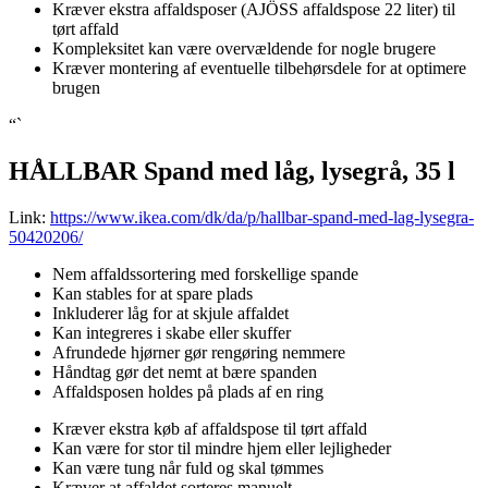
Kræver ekstra affaldsposer (AJÖSS affaldspose 22 liter) til
tørt affald
Kompleksitet kan være overvældende for nogle brugere
Kræver montering af eventuelle tilbehørsdele for at optimere
brugen
“`
HÅLLBAR Spand med låg, lysegrå, 35 l
Link:
https://www.ikea.com/dk/da/p/hallbar-spand-med-lag-lysegra-
50420206/
Nem affaldssortering med forskellige spande
Kan stables for at spare plads
Inkluderer låg for at skjule affaldet
Kan integreres i skabe eller skuffer
Afrundede hjørner gør rengøring nemmere
Håndtag gør det nemt at bære spanden
Affaldsposen holdes på plads af en ring
Kræver ekstra køb af affaldspose til tørt affald
Kan være for stor til mindre hjem eller lejligheder
Kan være tung når fuld og skal tømmes
Kræver at affaldet sorteres manuelt