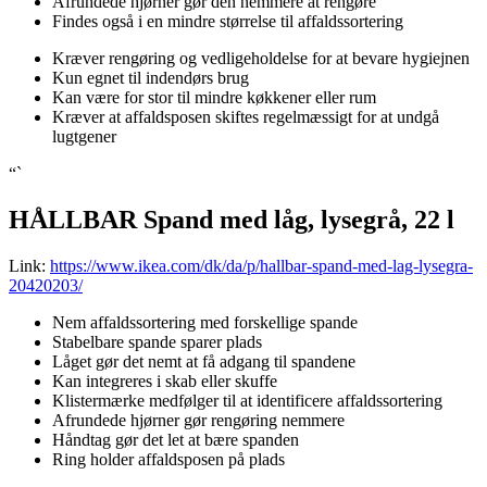
Afrundede hjørner gør den nemmere at rengøre
Findes også i en mindre størrelse til affaldssortering
Kræver rengøring og vedligeholdelse for at bevare hygiejnen
Kun egnet til indendørs brug
Kan være for stor til mindre køkkener eller rum
Kræver at affaldsposen skiftes regelmæssigt for at undgå
lugtgener
“`
HÅLLBAR Spand med låg, lysegrå, 22 l
Link:
https://www.ikea.com/dk/da/p/hallbar-spand-med-lag-lysegra-
20420203/
Nem affaldssortering med forskellige spande
Stabelbare spande sparer plads
Låget gør det nemt at få adgang til spandene
Kan integreres i skab eller skuffe
Klistermærke medfølger til at identificere affaldssortering
Afrundede hjørner gør rengøring nemmere
Håndtag gør det let at bære spanden
Ring holder affaldsposen på plads