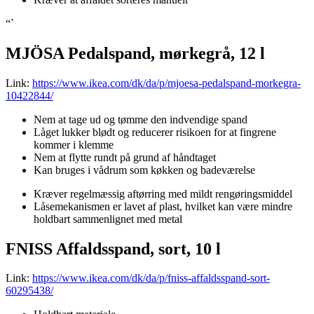
“`
MJÖSA Pedalspand, mørkegrå, 12 l
Link:
https://www.ikea.com/dk/da/p/mjoesa-pedalspand-morkegra-
10422844/
Nem at tage ud og tømme den indvendige spand
Låget lukker blødt og reducerer risikoen for at fingrene
kommer i klemme
Nem at flytte rundt på grund af håndtaget
Kan bruges i vådrum som køkken og badeværelse
Kræver regelmæssig aftørring med mildt rengøringsmiddel
Låsemekanismen er lavet af plast, hvilket kan være mindre
holdbart sammenlignet med metal
FNISS Affaldsspand, sort, 10 l
Link:
https://www.ikea.com/dk/da/p/fniss-affaldsspand-sort-
60295438/