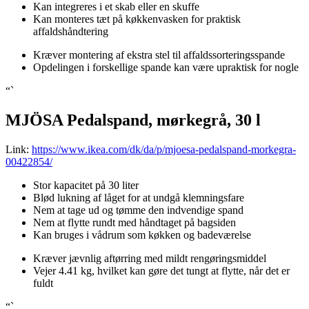
Kan integreres i et skab eller en skuffe
Kan monteres tæt på køkkenvasken for praktisk
affaldshåndtering
Kræver montering af ekstra stel til affaldssorteringsspande
Opdelingen i forskellige spande kan være upraktisk for nogle
“`
MJÖSA Pedalspand, mørkegrå, 30 l
Link:
https://www.ikea.com/dk/da/p/mjoesa-pedalspand-morkegra-
00422854/
Stor kapacitet på 30 liter
Blød lukning af låget for at undgå klemningsfare
Nem at tage ud og tømme den indvendige spand
Nem at flytte rundt med håndtaget på bagsiden
Kan bruges i vådrum som køkken og badeværelse
Kræver jævnlig aftørring med mildt rengøringsmiddel
Vejer 4.41 kg, hvilket kan gøre det tungt at flytte, når det er
fuldt
“`