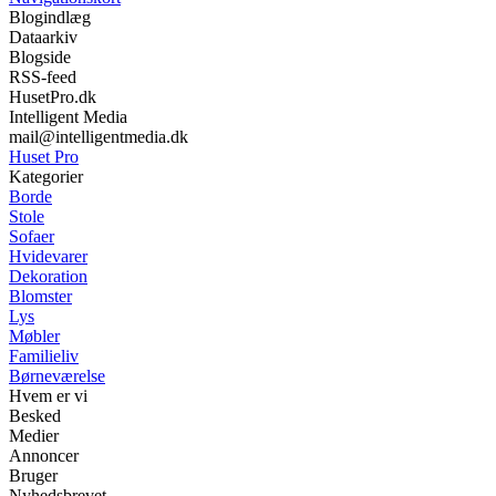
Blogindlæg
Dataarkiv
Blogside
RSS-feed
HusetPro.dk
Intelligent Media
mail@intelligentmedia.dk
Huset Pro
Kategorier
Borde
Stole
Sofaer
Hvidevarer
Dekoration
Blomster
Lys
Møbler
Familieliv
Børneværelse
Hvem er vi
Besked
Medier
Annoncer
Bruger
Nyhedsbrevet