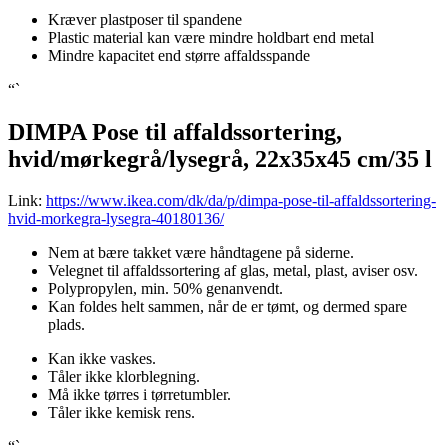
Kræver plastposer til spandene
Plastic material kan være mindre holdbart end metal
Mindre kapacitet end større affaldsspande
“`
DIMPA Pose til affaldssortering,
hvid/mørkegrå/lysegrå, 22x35x45 cm/35 l
Link:
https://www.ikea.com/dk/da/p/dimpa-pose-til-affaldssortering-
hvid-morkegra-lysegra-40180136/
Nem at bære takket være håndtagene på siderne.
Velegnet til affaldssortering af glas, metal, plast, aviser osv.
Polypropylen, min. 50% genanvendt.
Kan foldes helt sammen, når de er tømt, og dermed spare
plads.
Kan ikke vaskes.
Tåler ikke klorblegning.
Må ikke tørres i tørretumbler.
Tåler ikke kemisk rens.
“`