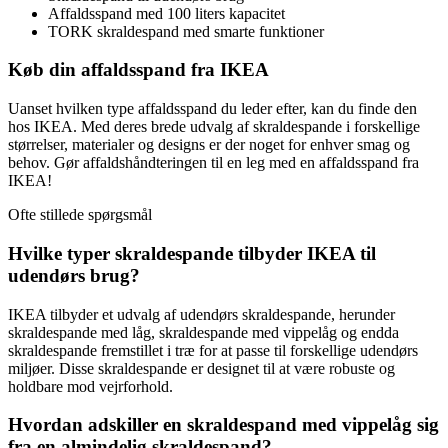
Affaldsspand med 100 liters kapacitet
TORK skraldespand med smarte funktioner
Køb din affaldsspand fra IKEA
Uanset hvilken type affaldsspand du leder efter, kan du finde den
hos IKEA. Med deres brede udvalg af skraldespande i forskellige
størrelser, materialer og designs er der noget for enhver smag og
behov. Gør affaldshåndteringen til en leg med en affaldsspand fra
IKEA!
Ofte stillede spørgsmål
Hvilke typer skraldespande tilbyder IKEA til
udendørs brug?
IKEA tilbyder et udvalg af udendørs skraldespande, herunder
skraldespande med låg, skraldespande med vippelåg og endda
skraldespande fremstillet i træ for at passe til forskellige udendørs
miljøer. Disse skraldespande er designet til at være robuste og
holdbare mod vejrforhold.
Hvordan adskiller en skraldespand med vippelåg sig
fra en almindelig skraldespand?