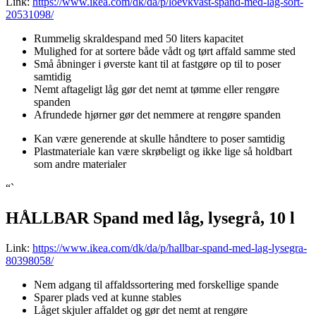
Link:
https://www.ikea.com/dk/da/p/loevkvast-spand-med-lag-sort-
20531098/
Rummelig skraldespand med 50 liters kapacitet
Mulighed for at sortere både vådt og tørt affald samme sted
Små åbninger i øverste kant til at fastgøre op til to poser
samtidig
Nemt aftageligt låg gør det nemt at tømme eller rengøre
spanden
Afrundede hjørner gør det nemmere at rengøre spanden
Kan være generende at skulle håndtere to poser samtidig
Plastmateriale kan være skrøbeligt og ikke lige så holdbart
som andre materialer
“`
HÅLLBAR Spand med låg, lysegrå, 10 l
Link:
https://www.ikea.com/dk/da/p/hallbar-spand-med-lag-lysegra-
80398058/
Nem adgang til affaldssortering med forskellige spande
Sparer plads ved at kunne stables
Låget skjuler affaldet og gør det nemt at rengøre