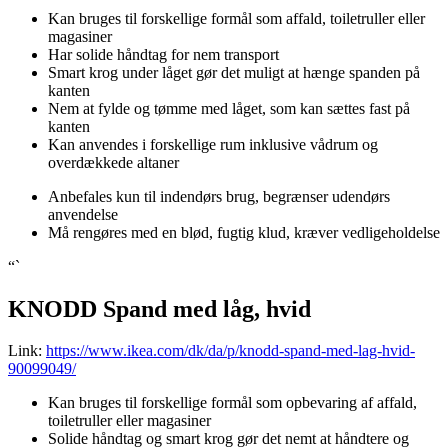
Kan bruges til forskellige formål som affald, toiletruller eller
magasiner
Har solide håndtag for nem transport
Smart krog under låget gør det muligt at hænge spanden på
kanten
Nem at fylde og tømme med låget, som kan sættes fast på
kanten
Kan anvendes i forskellige rum inklusive vådrum og
overdækkede altaner
Anbefales kun til indendørs brug, begrænser udendørs
anvendelse
Må rengøres med en blød, fugtig klud, kræver vedligeholdelse
“`
KNODD Spand med låg, hvid
Link:
https://www.ikea.com/dk/da/p/knodd-spand-med-lag-hvid-
90099049/
Kan bruges til forskellige formål som opbevaring af affald,
toiletruller eller magasiner
Solide håndtag og smart krog gør det nemt at håndtere og