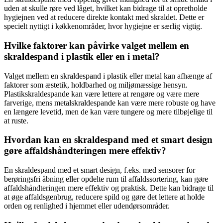
uden at skulle røre ved låget, hvilket kan bidrage til at opretholde
hygiejnen ved at reducere direkte kontakt med skraldet. Dette er
specielt nyttigt i køkkenområder, hvor hygiejne er særlig vigtig.
Hvilke faktorer kan påvirke valget mellem en
skraldespand i plastik eller en i metal?
Valget mellem en skraldespand i plastik eller metal kan afhænge af
faktorer som æstetik, holdbarhed og miljømæssige hensyn.
Plastikskraldespande kan være lettere at rengøre og være mere
farverige, mens metalskraldespande kan være mere robuste og have
en længere levetid, men de kan være tungere og mere tilbøjelige til
at ruste.
Hvordan kan en skraldespand med et smart design
gøre affaldshåndteringen mere effektiv?
En skraldespand med et smart design, f.eks. med sensorer for
berøringsfri åbning eller opdelte rum til affaldssortering, kan gøre
affaldshåndteringen mere effektiv og praktisk. Dette kan bidrage til
at øge affaldsgenbrug, reducere spild og gøre det lettere at holde
orden og renlighed i hjemmet eller udendørsområder.