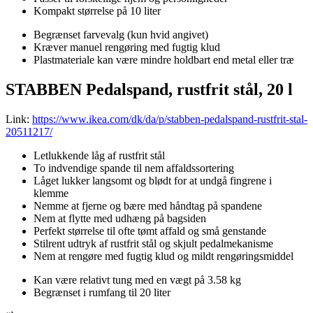
Kompakt størrelse på 10 liter
Begrænset farvevalg (kun hvid angivet)
Kræver manuel rengøring med fugtig klud
Plastmateriale kan være mindre holdbart end metal eller træ
STABBEN Pedalspand, rustfrit stål, 20 l
Link:
https://www.ikea.com/dk/da/p/stabben-pedalspand-rustfrit-stal-
20511217/
Letlukkende låg af rustfrit stål
To indvendige spande til nem affaldssortering
Låget lukker langsomt og blødt for at undgå fingrene i
klemme
Nemme at fjerne og bære med håndtag på spandene
Nem at flytte med udhæng på bagsiden
Perfekt størrelse til ofte tømt affald og små genstande
Stilrent udtryk af rustfrit stål og skjult pedalmekanisme
Nem at rengøre med fugtig klud og mildt rengøringsmiddel
Kan være relativt tung med en vægt på 3.58 kg
Begrænset i rumfang til 20 liter