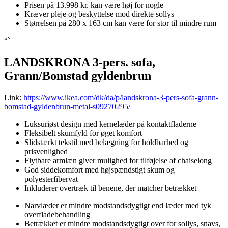
Prisen på 13.998 kr. kan være høj for nogle
Kræver pleje og beskyttelse mod direkte sollys
Størrelsen på 280 x 163 cm kan være for stor til mindre rum
“`
LANDSKRONA 3-pers. sofa,
Grann/Bomstad gyldenbrun
Link:
https://www.ikea.com/dk/da/p/landskrona-3-pers-sofa-grann-
bomstad-gyldenbrun-metal-s09270295/
Luksuriøst design med kernelæder på kontaktfladerne
Fleksibelt skumfyld for øget komfort
Slidstærkt tekstil med belægning for holdbarhed og
prisvenlighed
Flytbare armlæn giver mulighed for tilføjelse af chaiselong
God siddekomfort med højspændstigt skum og
polyesterfibervat
Inkluderer overtræk til benene, der matcher betrækket
Narvlæder er mindre modstandsdygtigt end læder med tyk
overfladebehandling
Betrækket er mindre modstandsdygtigt over for sollys, snavs,