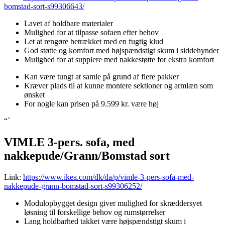
bomstad-sort-s99306643/
Lavet af holdbare materialer
Mulighed for at tilpasse sofaen efter behov
Let at rengøre betrækket med en fugtig klud
God støtte og komfort med højspændstigt skum i siddehynder
Mulighed for at supplere med nakkestøtte for ekstra komfort
Kan være tungt at samle på grund af flere pakker
Kræver plads til at kunne montere sektioner og armlæn som
ønsket
For nogle kan prisen på 9.599 kr. være høj
“`
VIMLE 3-pers. sofa, med
nakkepude/Grann/Bomstad sort
Link:
https://www.ikea.com/dk/da/p/vimle-3-pers-sofa-med-
nakkepude-grann-bomstad-sort-s99306252/
Modulopbygget design giver mulighed for skræddersyet
løsning til forskellige behov og rumstørrelser
Lang holdbarhed takket være højspændstigt skum i