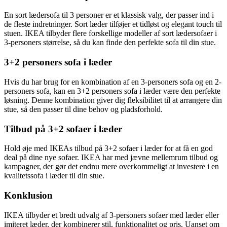
En sort lædersofa til 3 personer er et klassisk valg, der passer ind i
de fleste indretninger. Sort læder tilføjer et tidløst og elegant touch til
stuen. IKEA tilbyder flere forskellige modeller af sort lædersofaer i
3-personers størrelse, så du kan finde den perfekte sofa til din stue.
3+2 personers sofa i læder
Hvis du har brug for en kombination af en 3-personers sofa og en 2-
personers sofa, kan en 3+2 personers sofa i læder være den perfekte
løsning. Denne kombination giver dig fleksibilitet til at arrangere din
stue, så den passer til dine behov og pladsforhold.
Tilbud på 3+2 sofaer i læder
Hold øje med IKEAs tilbud på 3+2 sofaer i læder for at få en god
deal på dine nye sofaer. IKEA har med jævne mellemrum tilbud og
kampagner, der gør det endnu mere overkommeligt at investere i en
kvalitetssofa i læder til din stue.
Konklusion
IKEA tilbyder et bredt udvalg af 3-personers sofaer med læder eller
imiteret læder, der kombinerer stil, funktionalitet og pris. Uanset om