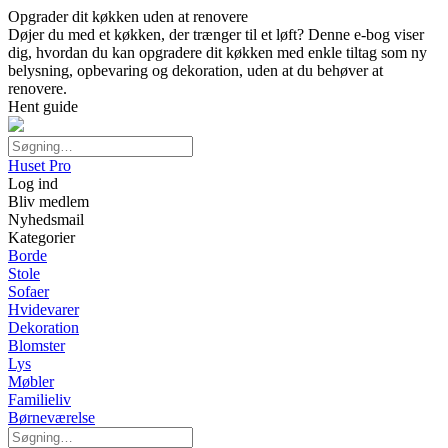
Opgrader dit køkken uden at renovere
Døjer du med et køkken, der trænger til et løft? Denne e-bog viser
dig, hvordan du kan opgradere dit køkken med enkle tiltag som ny
belysning, opbevaring og dekoration, uden at du behøver at
renovere.
Hent guide
Huset Pro
Log ind
Bliv medlem
Nyhedsmail
Kategorier
Borde
Stole
Sofaer
Hvidevarer
Dekoration
Blomster
Lys
Møbler
Familieliv
Børneværelse