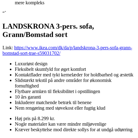
mere kompleks
“`
LANDSKRONA 3-pers. sofa,
Grann/Bomstad sort
Link:
https://www.ikea.com/dk/da/p/landskrona-3-pers-sofa-grann-
bomstad-sort-trae-s59031702/
Luxuriøst design
Fleksibelt skumfyld for øget komfort
Kontaktflader med tykt kernelæder for holdbarhed og æstetik
Slidstærkt tekstil på andre områder for økonomisk
fornuftighed
Flytbare armlæn til fleksibilitet i opstillingen
10 års garanti
Inkluderer matchende betræk til benene
Nem rengøring med støvekost eller fugtig klud
Høj pris på 8.299 kr.
Nogle materialer kan være mindre miljøvenlige
Kræver beskyttelse mod direkte sollys for at undgå udtørring