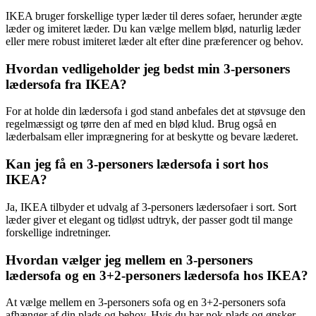
IKEA bruger forskellige typer læder til deres sofaer, herunder ægte
læder og imiteret læder. Du kan vælge mellem blød, naturlig læder
eller mere robust imiteret læder alt efter dine præferencer og behov.
Hvordan vedligeholder jeg bedst min 3-personers
lædersofa fra IKEA?
For at holde din lædersofa i god stand anbefales det at støvsuge den
regelmæssigt og tørre den af med en blød klud. Brug også en
læderbalsam eller imprægnering for at beskytte og bevare læderet.
Kan jeg få en 3-personers lædersofa i sort hos
IKEA?
Ja, IKEA tilbyder et udvalg af 3-personers lædersofaer i sort. Sort
læder giver et elegant og tidløst udtryk, der passer godt til mange
forskellige indretninger.
Hvordan vælger jeg mellem en 3-personers
lædersofa og en 3+2-personers lædersofa hos IKEA?
At vælge mellem en 3-personers sofa og en 3+2-personers sofa
afhænger af din plads og behov. Hvis du har nok plads og ønsker