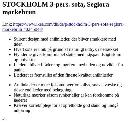
STOCKHOLM 3-pers. sofa, Seglora
mørkebrun
Link:
https://www.ikea.com/dk/da/p/stockholm-3-pers-sofa-seglora-
morkebrun-40245048/
Stilrent design med anilinlæder, der bliver smukkere med
tiden
Hvert sofa er unik på grund af naturligt udtryk i betrækket
Hynderne giver komfortabel støtte med højspændstigt skum
og polyester
Læderet bliver blødere og mørkere med tiden og udvikler fin
patina
Læderet er fremstillet af den fineste kvalitet anilinlæder
Anilinlæder er mere følsomt overfor sollys, snavs, væske og
ridser end læder med belægning
Naturlige mærker såsom rynker eller ar kan forekomme på
læderet
Kræver korrekt pleje for at opretholde god stand og undgå
udtørring
“`