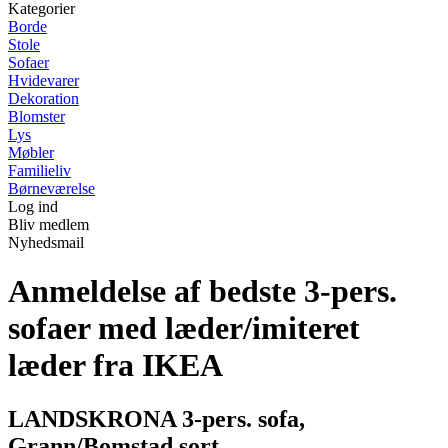
Kategorier
Borde
Stole
Sofaer
Hvidevarer
Dekoration
Blomster
Lys
Møbler
Familieliv
Børneværelse
Log ind
Bliv medlem
Nyhedsmail
Anmeldelse af bedste 3-pers.
sofaer med læder/imiteret
læder fra IKEA
LANDSKRONA 3-pers. sofa,
Grann/Bomstad sort