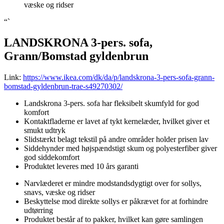
væske og ridser
“`
LANDSKRONA 3-pers. sofa,
Grann/Bomstad gyldenbrun
Link:
https://www.ikea.com/dk/da/p/landskrona-3-pers-sofa-grann-
bomstad-gyldenbrun-trae-s49270302/
Landskrona 3-pers. sofa har fleksibelt skumfyld for god
komfort
Kontaktfladerne er lavet af tykt kernelæder, hvilket giver et
smukt udtryk
Slidstærkt belagt tekstil på andre områder holder prisen lav
Siddehynder med højspændstigt skum og polyesterfiber giver
god siddekomfort
Produktet leveres med 10 års garanti
Narvlæderet er mindre modstandsdygtigt over for sollys,
snavs, væske og ridser
Beskyttelse mod direkte sollys er påkrævet for at forhindre
udtørring
Produktet består af to pakker, hvilket kan gøre samlingen