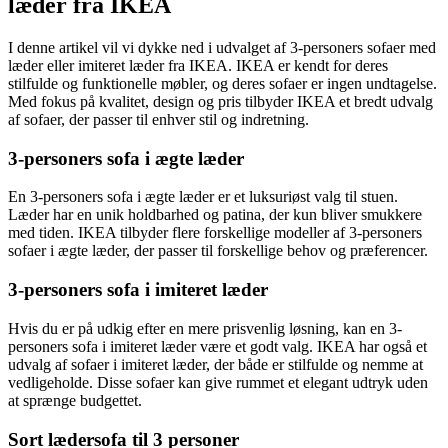
læder fra IKEA
I denne artikel vil vi dykke ned i udvalget af 3-personers sofaer med
læder eller imiteret læder fra IKEA. IKEA er kendt for deres
stilfulde og funktionelle møbler, og deres sofaer er ingen undtagelse.
Med fokus på kvalitet, design og pris tilbyder IKEA et bredt udvalg
af sofaer, der passer til enhver stil og indretning.
3-personers sofa i ægte læder
En 3-personers sofa i ægte læder er et luksuriøst valg til stuen.
Læder har en unik holdbarhed og patina, der kun bliver smukkere
med tiden. IKEA tilbyder flere forskellige modeller af 3-personers
sofaer i ægte læder, der passer til forskellige behov og præferencer.
3-personers sofa i imiteret læder
Hvis du er på udkig efter en mere prisvenlig løsning, kan en 3-
personers sofa i imiteret læder være et godt valg. IKEA har også et
udvalg af sofaer i imiteret læder, der både er stilfulde og nemme at
vedligeholde. Disse sofaer kan give rummet et elegant udtryk uden
at sprænge budgettet.
Sort lædersofa til 3 personer