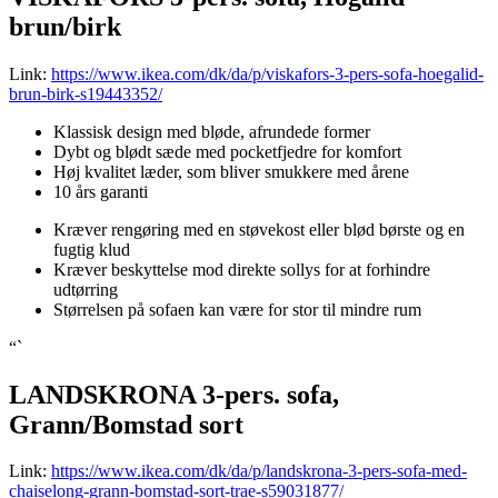
brun/birk
Link:
https://www.ikea.com/dk/da/p/viskafors-3-pers-sofa-hoegalid-
brun-birk-s19443352/
Klassisk design med bløde, afrundede former
Dybt og blødt sæde med pocketfjedre for komfort
Høj kvalitet læder, som bliver smukkere med årene
10 års garanti
Kræver rengøring med en støvekost eller blød børste og en
fugtig klud
Kræver beskyttelse mod direkte sollys for at forhindre
udtørring
Størrelsen på sofaen kan være for stor til mindre rum
“`
LANDSKRONA 3-pers. sofa,
Grann/Bomstad sort
Link:
https://www.ikea.com/dk/da/p/landskrona-3-pers-sofa-med-
chaiselong-grann-bomstad-sort-trae-s59031877/