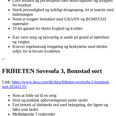
Lave armlæn og pocketfjedre med skum tilpasser sig kroppen
for komfort
Stærk personlighed og tydeligt designsprog, let at matche med
indretningen
Nemt at rengøre betrukket med GRANN og BOMSTAD
materialet
10 års garanti for ekstra tryghed og kvalitet
Kan være tung og besværlig at samle på grund af størrelsen
og vægten
Kræver regelmæssig rengøring og beskyttelse mod direkte
sollys for at bevare kvaliteten
“`
FRIHETEN Sovesofa 3, Bomstad sort
Link:
https://www.ikea.com/dk/da/p/friheten-sovesofa-3-bomstad-
sort-20341135/
Nem at folde ud til en seng
Stort og praktisk opbevaringsrum under sædet
Fast betræk af slidstærkt stof med belægning, der ligner og
føles som læder
Medfølgende 3 ryghynder