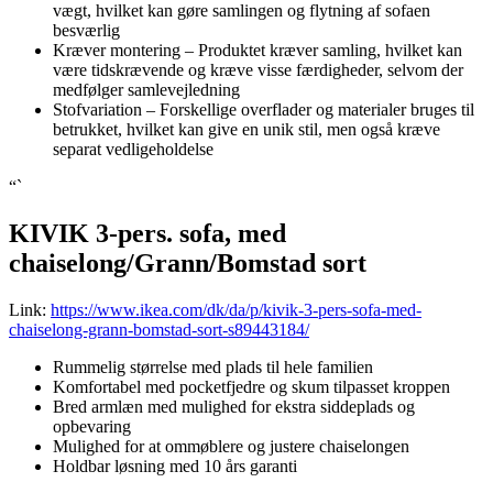
vægt, hvilket kan gøre samlingen og flytning af sofaen
besværlig
Kræver montering – Produktet kræver samling, hvilket kan
være tidskrævende og kræve visse færdigheder, selvom der
medfølger samlevejledning
Stofvariation – Forskellige overflader og materialer bruges til
betrukket, hvilket kan give en unik stil, men også kræve
separat vedligeholdelse
“`
KIVIK 3-pers. sofa, med
chaiselong/Grann/Bomstad sort
Link:
https://www.ikea.com/dk/da/p/kivik-3-pers-sofa-med-
chaiselong-grann-bomstad-sort-s89443184/
Rummelig størrelse med plads til hele familien
Komfortabel med pocketfjedre og skum tilpasset kroppen
Bred armlæn med mulighed for ekstra siddeplads og
opbevaring
Mulighed for at ommøblere og justere chaiselongen
Holdbar løsning med 10 års garanti