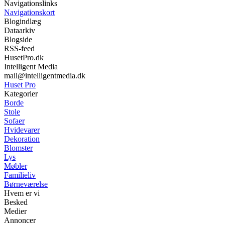
Navigationslinks
Navigationskort
Blogindlæg
Dataarkiv
Blogside
RSS-feed
HusetPro.dk
Intelligent Media
mail@intelligentmedia.dk
Huset Pro
Kategorier
Borde
Stole
Sofaer
Hvidevarer
Dekoration
Blomster
Lys
Møbler
Familieliv
Børneværelse
Hvem er vi
Besked
Medier
Annoncer