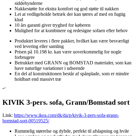
siddehynderne
Nakkestøtte for ekstra komfort og god støtte til nakken
Let at vedligeholde betræk der kan tørres af med en fugtig
klud
10 års garanti giver tryghed for køberen
Mulighed for at kombinere og redesigne sofaen efter behov
Produktet leveres i flere pakker, hvilket kan være besværligt
ved levering eller samling
Prisen på 10.198 kr. kan være uoverkommelig for nogle
forbrugere
Betrukket med GRANN og BOMSTAD materialer, som kan
have naturlige variationer i udseende
En del af konstruktionen består af spånplade, som er mindre
holdbart end massivt træ
“`
KIVIK 3-pers. sofa, Grann/Bomstad sort
Link:
https://www.ikea.com/dk/da/p/kivik-3-pers-sofa-grann-
bomstad-sort-00519525/
Rummelig størrelse og dybde, perfekt til afslapning og hvile