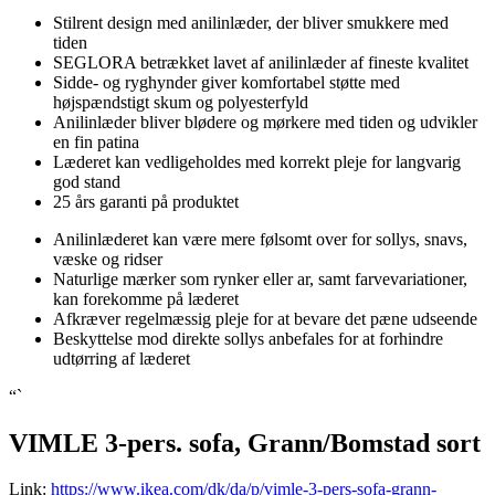
Stilrent design med anilinlæder, der bliver smukkere med
tiden
SEGLORA betrækket lavet af anilinlæder af fineste kvalitet
Sidde- og ryghynder giver komfortabel støtte med
højspændstigt skum og polyesterfyld
Anilinlæder bliver blødere og mørkere med tiden og udvikler
en fin patina
Læderet kan vedligeholdes med korrekt pleje for langvarig
god stand
25 års garanti på produktet
Anilinlæderet kan være mere følsomt over for sollys, snavs,
væske og ridser
Naturlige mærker som rynker eller ar, samt farvevariationer,
kan forekomme på læderet
Afkræver regelmæssig pleje for at bevare det pæne udseende
Beskyttelse mod direkte sollys anbefales for at forhindre
udtørring af læderet
“`
VIMLE 3-pers. sofa, Grann/Bomstad sort
Link:
https://www.ikea.com/dk/da/p/vimle-3-pers-sofa-grann-