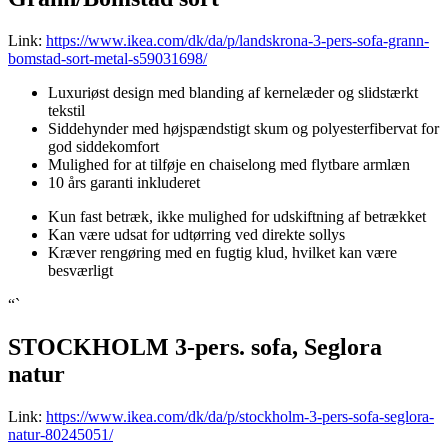
Link:
https://www.ikea.com/dk/da/p/landskrona-3-pers-sofa-grann-
bomstad-sort-metal-s59031698/
Luxuriøst design med blanding af kernelæder og slidstærkt
tekstil
Siddehynder med højspændstigt skum og polyesterfibervat for
god siddekomfort
Mulighed for at tilføje en chaiselong med flytbare armlæn
10 års garanti inkluderet
Kun fast betræk, ikke mulighed for udskiftning af betrækket
Kan være udsat for udtørring ved direkte sollys
Kræver rengøring med en fugtig klud, hvilket kan være
besværligt
“`
STOCKHOLM 3-pers. sofa, Seglora
natur
Link:
https://www.ikea.com/dk/da/p/stockholm-3-pers-sofa-seglora-
natur-80245051/