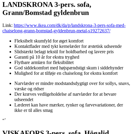
LANDSKRONA 3-pers. sofa,
Grann/Bomstad gyldenbrun
Link:
https://www.ikea.com/dk/da/p/landskrona-3-pers-sofa-med-
chaiselong-grann-bomstad-gyldenbrun-metal-s19272637/
Fleksibelt skumfyld for øget komfort
Kontaktflader med tykt kernelæder for æstetisk udseende
Slidstærkt belagt tekstil for holdbarhed og lavere pris
Garanti på 10 år for ekstra tryghed
Flytbare armlæn for fleksibilitet
God siddekomfort med højspændstigt skum i siddehynder
Mulighed for at tilføje en chaiselong for ekstra komfort
Narvlæder er mindre modstandsdygtigt over for sollys, snavs,
væske og ridser
Der kræves vedligeholdelse af narvlæder for at bevare
udseendet
Læderet kan have mærker, rynker og farvevariationer, der
ikke er til alles smag
“`
VISKAFORS 3-pers. sofa, Högalid