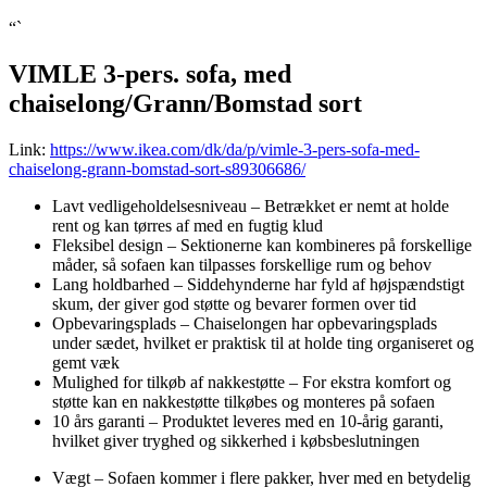
“`
VIMLE 3-pers. sofa, med
chaiselong/Grann/Bomstad sort
Link:
https://www.ikea.com/dk/da/p/vimle-3-pers-sofa-med-
chaiselong-grann-bomstad-sort-s89306686/
Lavt vedligeholdelsesniveau – Betrækket er nemt at holde
rent og kan tørres af med en fugtig klud
Fleksibel design – Sektionerne kan kombineres på forskellige
måder, så sofaen kan tilpasses forskellige rum og behov
Lang holdbarhed – Siddehynderne har fyld af højspændstigt
skum, der giver god støtte og bevarer formen over tid
Opbevaringsplads – Chaiselongen har opbevaringsplads
under sædet, hvilket er praktisk til at holde ting organiseret og
gemt væk
Mulighed for tilkøb af nakkestøtte – For ekstra komfort og
støtte kan en nakkestøtte tilkøbes og monteres på sofaen
10 års garanti – Produktet leveres med en 10-årig garanti,
hvilket giver tryghed og sikkerhed i købsbeslutningen
Vægt – Sofaen kommer i flere pakker, hver med en betydelig