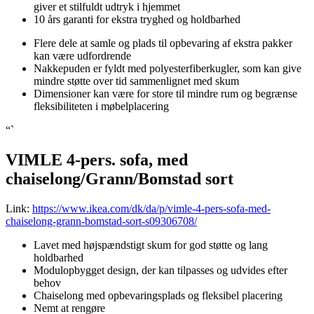
giver et stilfuldt udtryk i hjemmet
10 års garanti for ekstra tryghed og holdbarhed
Flere dele at samle og plads til opbevaring af ekstra pakker
kan være udfordrende
Nakkepuden er fyldt med polyesterfiberkugler, som kan give
mindre støtte over tid sammenlignet med skum
Dimensioner kan være for store til mindre rum og begrænse
fleksibiliteten i møbelplacering
“`
VIMLE 4-pers. sofa, med
chaiselong/Grann/Bomstad sort
Link:
https://www.ikea.com/dk/da/p/vimle-4-pers-sofa-med-
chaiselong-grann-bomstad-sort-s09306708/
Lavet med højspændstigt skum for god støtte og lang
holdbarhed
Modulopbygget design, der kan tilpasses og udvides efter
behov
Chaiselong med opbevaringsplads og fleksibel placering
Nemt at rengøre