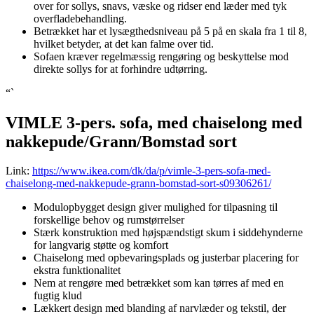
over for sollys, snavs, væske og ridser end læder med tyk
overfladebehandling.
Betrækket har et lysægthedsniveau på 5 på en skala fra 1 til 8,
hvilket betyder, at det kan falme over tid.
Sofaen kræver regelmæssig rengøring og beskyttelse mod
direkte sollys for at forhindre udtørring.
“`
VIMLE 3-pers. sofa, med chaiselong med
nakkepude/Grann/Bomstad sort
Link:
https://www.ikea.com/dk/da/p/vimle-3-pers-sofa-med-
chaiselong-med-nakkepude-grann-bomstad-sort-s09306261/
Modulopbygget design giver mulighed for tilpasning til
forskellige behov og rumstørrelser
Stærk konstruktion med højspændstigt skum i siddehynderne
for langvarig støtte og komfort
Chaiselong med opbevaringsplads og justerbar placering for
ekstra funktionalitet
Nem at rengøre med betrækket som kan tørres af med en
fugtig klud
Lækkert design med blanding af narvlæder og tekstil, der