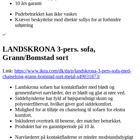
10 års garanti
Pudebetrækket kan ikke vaskes
Kræver beskyttelse mod direkte sollys for at forhindre
udtørring
“`
LANDSKRONA 3-pers. sofa,
Grann/Bomstad sort
Link:
https://www.ikea.com/dk/da/p/landskrona-3-pers-sofa-med-
chaiselong-grann-bomstad-sort-metal-s49031873/
Landskrona sofaen har kontaktflader med blødt og
gennemfarvet narvlæder, der er blødt og glat at røre ved.
Siddehynderne har fyld af højspændstigt skum og
polyesterfibervat, hvilket giver god siddekomfort.
Mulighed for at tilføje en chaiselong til sofaen for ekstra
komfort.
Inkluderet overtræk til benene, der matcher betrækket.
Produktet har en garantiperiode på 10 år.
Narvlæderet på kontaktfladerne er mindre modstandsdygtigt