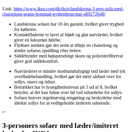
Link:
https://www.ikea.com/dk/da/p/landskrona-3-pers-sofa-med-
chaiselong-grann-bomstad-gyldenbrun-trae-s89272648/
Landskrona sofaen har 10 års garanti, hvilket giver tryghed
for køberen.
Kontaktfladerne er lavet af blødt og glat narvlæder, hvilket
giver en luksuriøs følelse.
Flytbare armlæn gør det nemt at tilføje en chaiselong og
ændre sofaens opstilling efter behov.
Siddehynder med højspændstigt skum og polyesterfibervat
giver god siddekomfort.
Narvlæderet er mindre modstandsdygtigt end læder med tyk
overfladebehandling, hvilket gør det mere sårbart over for
sollys, snavs og ridser.
Betrækket har et lysægthedsniveau på 5 ud af 8, hvilket
betyder, at det kan falme over tid ved udsættelse for sollys.
Sofaen kræver regelmæssig rengøring og beskyttelse mod
direkte sollys for at vedligeholde læderets udseende.
“`
3-personers sofaer med læder/imiteret