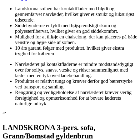
Landskrona sofaen har kontaktflader med blødt og
gennemfarvet narvlæder, hvilket giver et smukt og luksuriøst
udseende.
Siddehynderne er fyldt med højspændstigt skum og
polyesterfibervat, hvilket giver en god siddekomfort.
Mulighed for at tilføje en chaiselong, der kan placeres på både
venstre og højre side af sofaen.
10 års garanti følger med produktet, hvilket giver ekstra
tryghed for køberen.
Narvlæderet på kontaktfladerne er mindre modstandsdygtigt
over for sollys, snavs, væske og ridser sammenlignet med
læder med en tyk overfladebehandling.
Produktet er relativt tungt og kræver derfor god bærerstyrke
ved transport og samling.
Rengøring og vedligeholdelse af narvlæderet kræver særlig
forsigtighed og opmærksomhed for at bevare læderets
naturlige udtryk.
“`
LANDSKRONA 3-pers. sofa,
Grann/Bomstad gyldenbrun